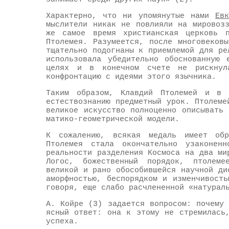
Характерно, что ни упомянутые нами
Евк
мыслители никак не повлияли на мировоз
же самое время христианская церковь п
Птолемея. Разумеется, после многовеков
тщательно подогнаны к приемлемой для ре
использовала убедительно обоснованную 
целях и в конечном счете не рискнул
конфронтацию с идеями этого язычника.
Таким образом, Клавдий Птолемей и в 
естествознанию предметный урок. Птолеме
великое искусство полноценно описывать
матико-геометрической модели.
К сожалению, всякая медаль имеет обр
Птолемея стала окончательно узаконен
реальности разделения Космоса на два ми
Логос, божественный порядок, птолеме
великой и рано обособившейся научной ди
аморфностью, беспорядком и изменчивост
говоря, еще слабо расчлененной «натурал
А. Койре (3) задается вопросом: почему
ясный ответ: она к этому не стремилась
успеха.