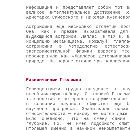
Реформация и представляет собой тот в
великое интеллектуальное достижение Ко
Аристарха Самосского
и Николая Кузанског
Астрономия еще несколько столетий пос
Она, как и прежде, вырабатывала для
выдающийся астроном, Лаплас, в XIX в. в
концепцию механицизма. Пожалуй, «лапла
астрономии в методологию естеств
экспериментальной физики взросла те
перечеркнула как «Лапласов детерминизм
природе. На пороге стояла эра неклассич
Развенчанный Птолемей
Гелиоцентризм трудно внедрялся в на
всеобъемлющую победу. С теорией Птолем
тысячелетия и потерпела сокрушительное
в сознании научного общества еще бе
научного прогресса. Значительно позж
относительности — никому не могло даже
Было очевидно, что на смену одним н
глубокие. Но, не имея подобного опыт
Птолемея именно в научной некомпетент