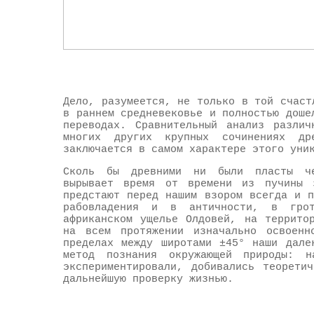
Дело, разумеется, не только в той счаст
в раннем средневековье и полностью доше
переводах. Сравнительный анализ различ
многих других крупных сочинениях д
заключается в самом характере этого уни
Сколь бы древними ни были пласты че
вырывает время от времени из пучины з
предстают перед нашим взором всегда и 
рабовладения и в античности, в гро
африканском ущелье Олдовей, на террито
на всем протяжении изначально освоенн
пределах между широтами ±45° наши дале
метод познания окружающей природы: н
экспериментировали, добивались теорети
дальнейшую проверку жизнью.