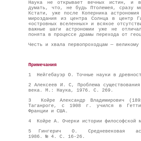
Наука не открывает вечных истин, и в
думать, что, не будь Птолемея, сразу м
Кстати, уже после Коперника астрономия
мироздания из центра Солнца в центр Га
«островных вселенных» и всякое отсутств
важные шаги астрономии уже не отличал
понята в процессе драмы перехода от гео
Честь и хвала первопроходцам — великому
Примечания
1 Нейгебауэр О. Точные науки в древност
2 Алексеев И. С, Проблема существования
века. М.: Наука, 1976. С. 269.
3 Койре Александр Владимирович (189
Таганроге, с 1908 г. учился в Геттин
Франции и США.
4 Койре А. Очерки истории философской м
5 Гингерич О. Средневековая астр
1986. № 4. С. 16-26.