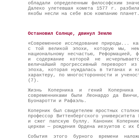
обладали определенным философским знач
Далеко улетевшая комета 1577 г. разбил
якобы несли на себе всю компанию планет
Остановил Солнце, двинул Землю
«Современное исследование природы... к
с той великой эпохи, которую мы, нем
национальному несчастью, Реформацией, 
и содержание которой не исчерпывае
величайший прогрессивный переворот из
эпоха, которая нуждалась в титанах и к
характеру, по многосторонности и ученос
(7).
Жизнь Коперника и гений Коперника 
современниками были Леонардо да Винчи
Буонаротти и Рафаэль.
Коперник был свидетелем яростных столкн
профессор Виттенбергского университета
и сжег папскую буллу. Каноник Коперник
церкви — рождения Ордена иезуитов с их 
События этого бурного времени налож