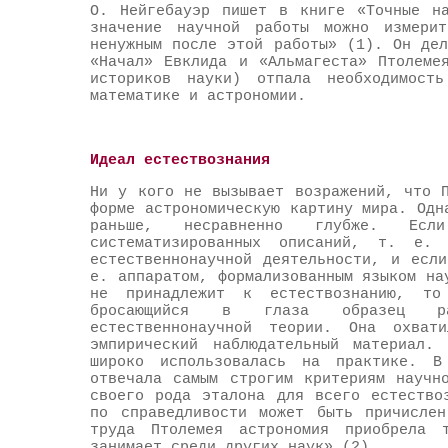
О. Нейгебауэр пишет в книге «Точные на
значение научной работы можно измерит
ненужным после этой работы» (1). Он де
«Начал» Евклида и «Альмагеста» Птолеме
историков науки) отпала необходимост
математике и астрономии.
Идеал естествознания
Ни у кого не вызывает возражений, что 
форме астрономическую картину мира. Одн
раньше, несравненно глубже. Ес
систематизированных описаний, т. е. 
естественнонаучной деятельности, и есл
е. аппаратом, формализованным языком на
не принадлежит к естествознанию, то
бросающийся в глаза образец разв
естественнонаучной теории. Она охват
эмпирический наблюдательный материал.
широко использовалась на практике. В
отвечала самым строгим критериям научн
своего рода эталона для всего естество
по справедливости может быть причислен
труда Птолемея астрономия приобрела 
занимает среди других наук» (2).