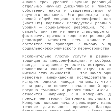
Анализ трех уровней научных революц
отдельных научных дисциплинах и локаль
собственно науки и свидетельствуют о
научного познания. Эти революции вто
ломкой общей социально-философской ка
(частных) картинах исследуемой реальн
уровня — общенаучных революций, то, 
связей, они тем не менее стимулируются
факторами, причем в ходе этих революций
революций меняется весь комплекс ц
обстоятельств приводит к выводу о пр
социально-экономического переустройства
Исключительно плохую услугу в решени
традиция их «персонификации», и сообра
всегда стараемся упростить историю, п
приписываем важные события отдельным л
именам этих личностей, — так начал оди
известный американский исследователь
историю, однако, наводит на мысль, что 
и ни разу не положил начало новой эре.
воедино туманные и разрозненные мысли 
относится, например, к Н. Копернику. Д
прежде чем теория Коперника получила в
Коперник положил начало революции, назв
течение длительного времени, благо