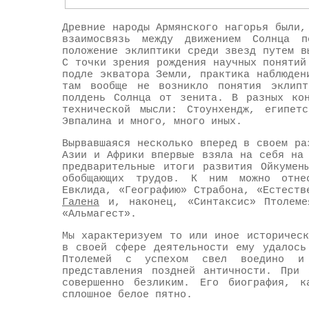
Древние народы Армянского нагорья были,
взаимосвязь между движением Солнца 
положение эклиптики среди звезд путем в
С точки зрения рождения научных понятий
подле экватора Земли, практика наблюден
там вообще не возникло понятия эклипт
полдень Солнца от зенита. В разных кон
технической мысли: Стоунхендж, египет
Эвпалина и много, много иных.
Вырвавшаяся несколько вперед в своем ра
Азии и Африки впервые взяла на себя на
предварительные итоги развития Ойкумен
обобщающих трудов. К ним можно отнес
Евклида, «Географию» Страбона, «Естеств
Галена
и, наконец, «Синтаксис» Птолеме
«Альмагест».
Мы характеризуем то или иное историчес
в своей сфере деятельности ему удалось
Птолемей с успехом свел воедино и 
представления поздней античности. При
совершенно безликим. Его биография, к
сплошное белое пятно.