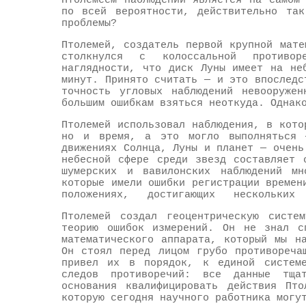
Птолемеем наблюдений является на самом
по всей вероятности, действительно та
проблемы?
Птолемей, создатель первой крупной мате
столкнулся с колоссальной противор
наглядности, что диск Луны имеет на не
минут. Принято считать — и это впоследс
точность угловых наблюдений невооружен
большим ошибкам взяться неоткуда. Однак
Птолемей использовал наблюдения, в кото
но и время, а это могло выполняться 
движениях Солнца, Луны и планет — очень
небесной сфере среди звезд составляет 
шумерских и вавилонских наблюдений мн
которые имели ошибки регистрации времен
положениях, достигающих нескольких
Птолемей создал геоцентрическую сист
теорию ошибок измерений. Он не знал с
математического аппарата, который мы н
Он стоял перед лицом грубо противореча
привел их в порядок, к единой системе
следов противоречий: все данные тща
основания квалифицировать действия Пто
которую сегодня научного работника могу