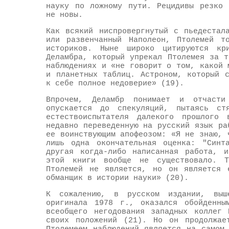
науку по ложному пути. Рецидивы резко 
не новы.
Как всякий ниспровергнутый с пьедестал
или развенчанный Наполеон, Птолемей т
историков. Ныне широко цитируются кр
Деламбра, который упрекал Птолемея за 
наблюдениях и «не говорит о том, какой 
и планетных таблиц. Астроном, который 
к себе полное недоверие» (19).
Впрочем, Деламбр понимает и отчаст
опускается до спекуляций, пытаясь ст
естествоиспытателя далекого прошлого
недавно переведенную на русский язык ра
ее воинствующим апофеозом: «Я не знаю, 
лишь одна окончательная оценка: "Синт
другая когда-либо написанная работа, 
этой книги вообще не существовало. Т
Птолемей не является, но он является 
обманщик в истории науки» (20).
К сожалению, в русском издании, выш
оригинала 1978 г., оказался обойденны
всеобщего негодования западных коллег 
своих положений (21). Но он продолжае