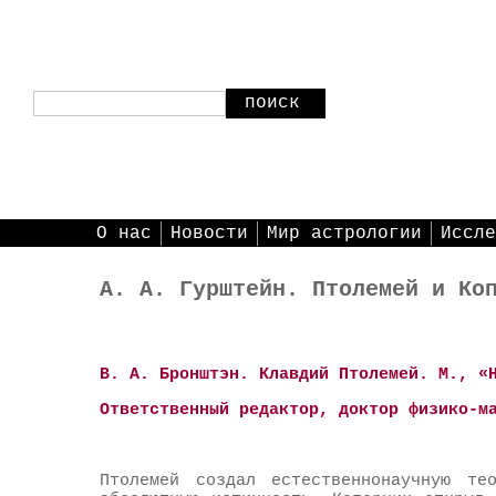
поиск
О нас
Новости
Мир астрологии
Иссле
А. А. Гурштейн. Птолемей и Ко
В. А. Бронштэн. Клавдий Птолемей. М., «
Ответственный редактор, доктор физико-м
Птолемей создал естественнонаучную те