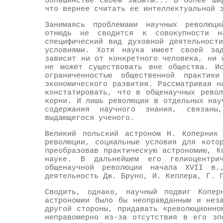
большинстве своем забыты... В более ши
что вернее считать ее интеллектуальной 
Занимаясь проблемами научных революц
отнюдь не сводится к совокупности 
специфический вид духовной деятельност
условиями. Хотя наука имеет своей зад
зависит ни от конкретного человека, ни 
не может существовать вне общества. Ис
ограниченностью общественной практик
экономического развития. Рассматривая н
констатировать, что в общенаучных рево
корни. И лишь революции в отдельных нау
содержания научного знания, связаны
выдающегося ученого.
Великий польский астроном Н. Копер
революции, социальные условия для кото
преобразовав практическую астрономию, К
науке. В дальнейшем его гелиоцентри
общенаучной революции начала XVII в.
деятельность Дж. Бруно, И. Кеплера, Г. 
Сводить, однако, научный подвиг Копер
астрономии было бы неоправданным и нез
другой стороны, придавать «революционно
неправомерно из-за отсутствия в его эп