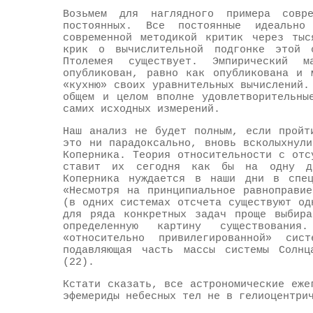
Возьмем для наглядного примера совре
постоянных. Все постоянные идеальн
современной методикой критик через тыс
крик о вычислительной подгонке этой 
Птолемея существует. Эмпирический м
опубликован, равно как опубликована и 
«кухню» своих уравнительных вычислений.
общем и целом вполне удовлетворительны
самих исходных измерений.
Наш анализ не будет полным, если пройт
это ни парадоксально, вновь всколыхнул
Коперника. Теория относительности с отс
ставит их сегодня как бы на одну до
Коперника нуждается в наши дни в специ
«Несмотря на принципиальное равноправи
(в одних системах отсчета существуют од
для ряда конкретных задач проще выбира
определенную картину существовани
«относительно привилегированной» си
подавляющая часть массы системы Солнц
(22).
Кстати сказать, все астрономические еже
эфемериды небесных тел не в гелиоцентри