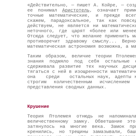
«Действительно, — пишет А. Койре, — соз
ее понимал
Аристотель
, означает прим
точные математические, и прежде всег
скажем, парадоксальное, так как повсе
действуем, не является ни математическ
неточного, где царят «более или менее
Отсюда следует, что желание применить м
противоречит здравому смыслу... Вер
математическая астрономия возможна, а м
Таким образом, величие теории Птолеме
знания подмяло под себя остальные о
сдерживала развитие тех научных дисц
тягаться с ней в изощренности математи
она среди остальных наук, адепты кот
строгим количественным исчислением
представления сводных данных.
Крушение
Теория Птолемея отнюдь не напоминал
величественному замку. Обветшание эт
затянулось на многие века. Замок пр
кренились, но трещины замазывали, ба