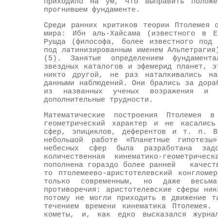
приходило на ум, что выправить положе
прогнившем фундаменте.
Среди ранних критиков теории Птолемея 
мира: Ибн аль-Хайсама (известного в Е
Рушда (философа, более известного под 
под латинизированным именем Альпетрагия
(5). Занятые определением фундамента
звездных каталогов и эфемерид планет, э
никто другой, не раз наталкивались на
данными наблюдений. Они брались за дора
из названных ученых возражения и 
дополнительные трудности.
Математические построения Птолемея в
геометрический характер и не касались
сфер, эпициклов, деферентов и т. п. В
небольшой работе «Планетные гипотезы
небесных сфер была разработана зад
количественная кинематико-геометриче
пополнена гораздо более ранней каче
то птолемеево-аристотелевский конгломе
только современным, но даже весьм
противоречия: аристотелевские сферы ни
потому не могли приходить в движение т
течением времени кинематика Птолемея. 
кометы, и, как едко высказался журна