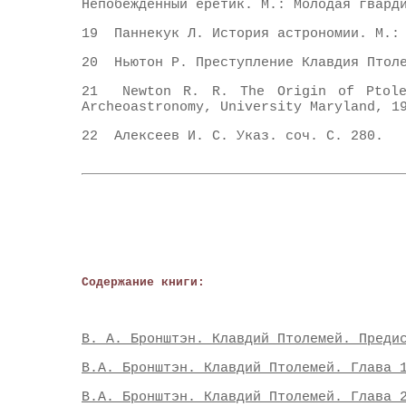
Непобежденный еретик. М.: Молодая гвард
19 Паннекук Л. История астрономии. М.: 
20 Ньютон Р. Преступление Клавдия Птоле
21 Newton R. R. The Origin of Ptolem
Archeoastronomy, University Maryland, 1
22 Алексеев И. С. Указ. соч. С. 280.
Содержание книги:
В. А. Бронштэн. Клавдий Птолемей. Преди
В.А. Бронштэн. Клавдий Птолемей. Глава 
В.А. Бронштэн. Клавдий Птолемей. Глава 