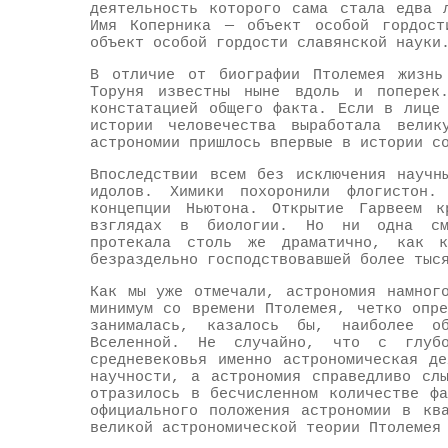
деятельность которого сама стала едва 
Имя Коперника — объект особой гордост
объект особой гордости славянской науки
В отличие от биографии Птолемея жизнь
Торуня известны ныне вдоль и поперек
констатацией общего факта. Если в лице
истории человечества выработала вели
астрономии пришлось впервые в истории с
Впоследствии всем без исключения научн
идолов. Химики похоронили флогистон. 
концепции Ньютона. Открытие Гарвеем к
взглядах в биологии. Но ни одна сме
протекала столь же драматично, как к
безраздельно господствовавшей более тыс
Как мы уже отмечали, астрономия намног
минимум со времени Птолемея, четко опр
занималась, казалось бы, наиболее о
Вселенной. Не случайно, что с глуб
средневековья именно астрономическая д
научности, а астрономия справедливо сл
отразилось в бесчисленном количестве ф
официального положения астрономии в кв
великой астрономической теории Птолемея