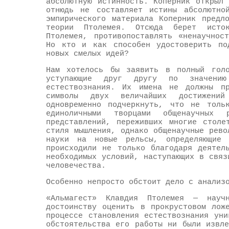
абсолютную истинность. Коперник открыл
отнюдь не составляет истины абсолютно
эмпирического материала Коперник предл
теории Птолемея. Отсюда берет исток
Птолемея, противопоставлять «ненаучнос
Но кто и как способен удостоверить по
новых смелых идей?
Нам хотелось бы заявить в полный гол
уступающие друг другу по значению
естествознания. Их имена не должны пр
символы двух величайших достижений
одновременно подчеркнуть, что не толь
единоличными творцами общенаучных
представлений, переживших многие столе
стиля мышления, однако общенаучные рево
науки на новые рельсы, определяющие 
происходили не только благодаря деятел
необходимых условий, наступающих в связ
человечества.
Особенно непросто обстоит дело с анализ
«Альмагест» Клавдия Птолемея — науч
достоинству оценить в прокрустовом лож
процессе становления естествознания ун
обстоятельства его работы ни были извл