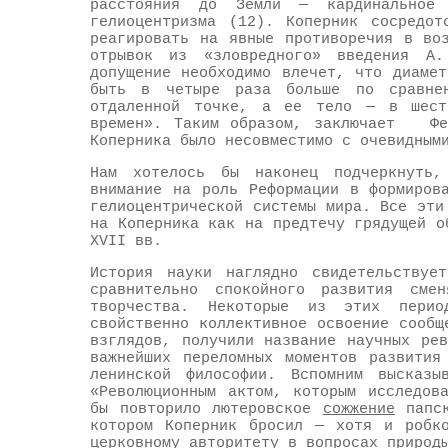
расстояния до Земли — кардинальное
гелиоцентризма (12). Коперник сосредот
реагировать на явные противоречия в во
отрывок из «зловредного» введения А
допущение необходимо влечет, что диаме
быть в четыре раза больше по сравне
отдаленной точке, а ее тело — в шест
времен». Таким образом, заключает Фей
Коперника было несовместимо с очевидным
Нам хотелось бы наконец подчеркнуть,
внимание на роль Реформации в формиров
гелиоцентрической системы мира. Все эти
на Коперника как на предтечу грядущей о
XVII вв.
История науки наглядно свидетельствуе
сравнительно спокойного развития смен
творчества. Некоторые из этих пери
свойственно коллективное освоение сообщ
взглядов, получили название научных ре
важнейших переломных моментов развития
ленинской философии. Вспомним высказы
«Революционным актом, которым исследов
бы повторило лютеровское
сожжение
папск
котором Коперник бросил — хотя и робк
церковному авторитету в вопросах природ