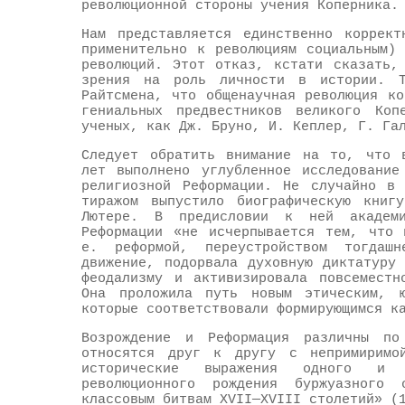
революционной стороны учения Коперника.
Нам представляется единственно коррект
применительно к революциям социальным)
революций. Этот отказ, кстати сказать,
зрения на роль личности в истории. Т
Райтсмена, что общенаучная революция к
гениальных предвестников великого Ко
ученых, как Дж. Бруно, И. Кеплер, Г. Га
Следует обратить внимание на то, что в
лет выполнено углубленное исследование
религиозной Реформации. Не случайно в 
тиражом выпустило биографическую книг
Лютере. В предисловии к ней академ
Реформации «не исчерпывается тем, что 
е. реформой, переустройством тогдаш
движение, подорвала духовную диктатуру
феодализму и активизировала повсеместн
Она проложила путь новым этическим, ю
которые соответствовали формирующимся к
Возрождение и Реформация различны по
относятся друг к другу с непримиримо
исторические выражения одного и т
революционного рождения буржуазного
классовым битвам XVII—XVIII столетий» (