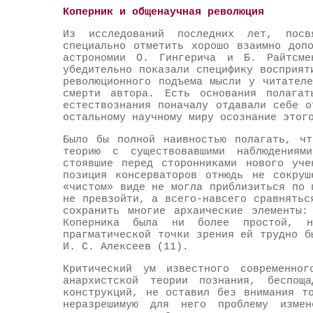
Коперник и общенаучная революция
Из исследований последних лет, посв
специально отметить хорошо взаимно доп
астрономии О. Гингерича и Б. Райтсме
убедительно показали специфику восприят
революционного подъема мысли у читател
смерти автора. Есть основания полагат
естествознания поначалу отдавали себе 
остальному научному миру осознание этог
Было бы полной наивностью полагать, чт
теорию с существовавшими наблюдения
стоявшие перед сторонниками нового уче
позиция консерваторов отнюдь не сокруш
«чистом» виде не могла приблизиться по 
не превзойти, а всего-навсего сравнятьс
сохранить многие архаические элементы:
Коперника была ни более простой, 
прагматической точки зрения ей трудно б
И. С. Алексеев (11).
Критический ум известного современног
анархистской теории познания, беспоща
конструкций, не оставил без внимания т
неразрешимую для него проблему изме