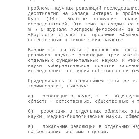
Проблемы научных революций исследовалис
десятилетия на Западе интерес к пробле
Куна (14). Большое внимание анали
исследователей. Эта тема не сходит со 
№ 7—8 журнала «Вопросы философии» за 1
«Круглого стола» по проблеме «Сущно
естественных и технических науках».
Важный шаг на пути к корректной поста
различал научные революции трех масшт
отдельных фундаментальных науках и «ми
науки кибернетическое понятие сложно
исследование состояний собственно систе
Придерживаясь в дальнейшем этой же кл
терминологию, выделяя:
а) революции в науке, т. е. общенаучны
области — естественные, общественные и 
б) революции в отдельных областях знан
науки, медико-биологические науки, обще
в) локальные революции в отдельных нау
на состояние системы в целом.