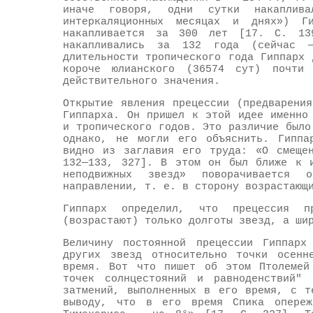
иначе говоря, одни сутки накаплив
интеркаляционных месяцах и днях») Г
накапливается за 300 лет [17. С. 13
накапливались за 132 года (сейчас 
длительности тропического года Гиппарх
короче юлианского (36574 сут) почти
действительного значения.
Открытие явления прецессии (предварени
Гиппарха. Он пришел к этой идее именно
и тропического годов. Это различие было
однако, не могли его объяснить. Гиппа
видно из заглавия его труда: «О смещен
132—133, 327]. В этом он был ближе к и
неподвижных звезд» поворачивается 
направлении, т. е. в сторону возрастающ
Гиппарх определил, что прецессия п
(возрастают) только долготы звезд, а ши
Величину постоянной прецессии Гиппарх
других звезд относительно точки осенн
время. Вот что пишет об этом Птолемей
точек солнцестояний и равноденствий" 
затмений, выполненных в его время, с т
выводу, что в его время Спика опереж