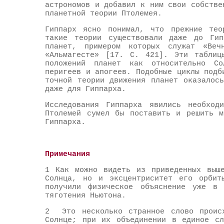
астрономов и добавил к ним свои собстве
планетной теории Птолемея.
Гиппарх ясно понимал, что прежние тео
такие теории существовали даже до Гип
планет, примером которых служат «Веч
«Альмагесте» [17. С. 421]. Эти таблиц
положений планет как относительно С
перигеев и апогеев. Подобные циклы подб
точной теории движения планет оказалос
даже для Гиппарха.
Исследования Гиппарха явились необход
Птолемей сумел бы поставить и решить м
Гиппарха.
Примечания
1 Как можно видеть из приведенных выше
Солнца, но и эксцентриситет его орбит
получили физическое объяснение уже в 
тяготения Ньютона.
2 Это несколько странное слово проис
Солнце; при их объединении в единое сл