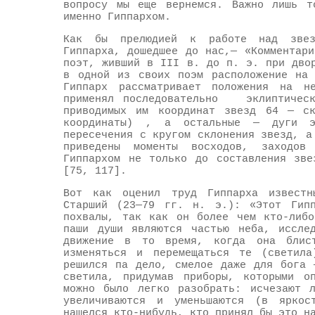
вопросу мы еще вернемся. Важно лишь т
именно Гиппархом.
Как бы прелюдией к работе над звезд
Гиппарха, дошедшее до нас,— «Комментар
поэт, живший в III в. до п. э. при дво
в одной из своих поэм расположение на 
Гиппарх рассматривает положения на 
применял последовательно эклиптиче
приводимых им координат звезд 64 — ск
координаты) , а остальные — дуги э
пересечения с кругом склонения звезд, а
приведены моменты восходов, заходов
Гиппархом не только до составления зве
[75, 117].
Вот как оценил труд Гиппарха известн
Старший (23—79 гг. н. э.): «Этот Гипп
похвалы, так как он более чем кто-либо
паши души являются частью неба, иссле
движение в то время, когда она блис
изменяться и перемещаться те (светила
решился па дело, смелое даже для бога 
светила, придумав приборы, которыми о
можно было легко разобрать: исчезают 
увеличиваются и уменьшаются (в яркос
нашелся кто-нибудь, кто принял бы это н