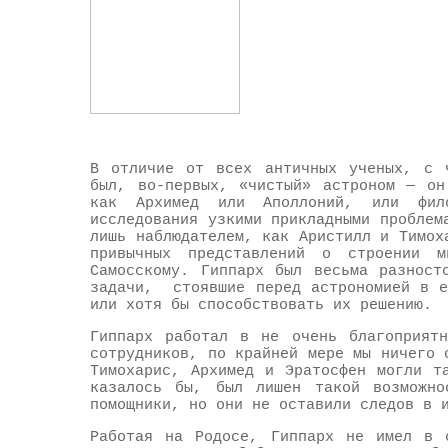
В отличие от всех античных ученых, с
был, во-первых, «чистый» астроном — он
как Архимед или Аполлоний, или фил
исследования узкими прикладными проблем
лишь наблюдателем, как Аристилл и Тимох
привычных представлений о строении м
Самосскому. Гиппарх был весьма разнос
задачи, стоявшие перед астрономией в е
или хотя бы способствовать их решению.
Гиппарх работал в не очень благоприят
сотрудников, по крайней мере мы ничего 
Тимохарис, Архимед и Эратосфен могли т
казалось бы, был лишен такой возможно
помощники, но они не оставили следов в 
Работая на Родосе, Гиппарх не имел в с