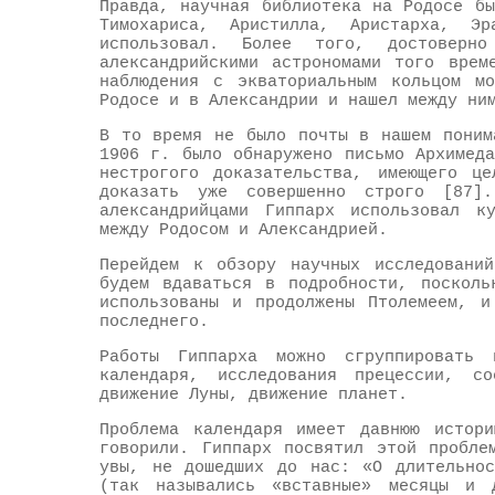
Правда, научная библиотека на Родосе б
Тимохариса, Аристилла, Аристарха, Э
использовал. Более того, достоверн
александрийскими астрономами того врем
наблюдения с экваториальным кольцом м
Родосе и в Александрии и нашел между ни
В то время не было почты в нашем поним
1906 г. было обнаружено письмо Архимед
нестрогого доказательства, имеющего це
доказать уже совершенно строго [87]
александрийцами Гиппарх использовал к
между Родосом и Александрией.
Перейдем к обзору научных исследовани
будем вдаваться в подробности, посколь
использованы и продолжены Птолемеем, и
последнего.
Работы Гиппарха можно сгруппировать
календаря, исследования прецессии, со
движение Луны, движение планет.
Проблема календаря имеет давнюю истор
говорили. Гиппарх посвятил этой пробле
увы, не дошедших до нас: «О длительнос
(так назывались «вставные» месяцы и 