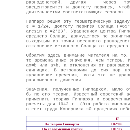
равноденствий, другая — через точ
эксцентриситет и долготу перигея, что
длительностям соответствующих сезонов.
Гиппарх решил эту геометрическую задач
ε = 1/24, долготу перигея Солнца П=65°
arcsin ε =2°23'. Уравнением центра Гипп
среднего Солнца, движущегося по эклипти
выходящим из точки весеннего равноденс
отклонение истинного Солнца от среднего
Обратим здесь внимание читателя на то,
те времена иные значения, чем теперь. 
ах=b или а<b, а отклонения от равномер
единицах. В астрономии до сих пор пр
«уравнение времени», хотя это не урав
равномерного движения.
Значения, полученные Гиппархом, мало о
бы по его теории. Известный советский а
применить теорию Гиппарха к современны
расчеты для 1942 г. (Эта работа выполн
в свет труда Коперника «О вращениях неб
П
По теории Гиппарха
102°06'
По современной теории
101°57'