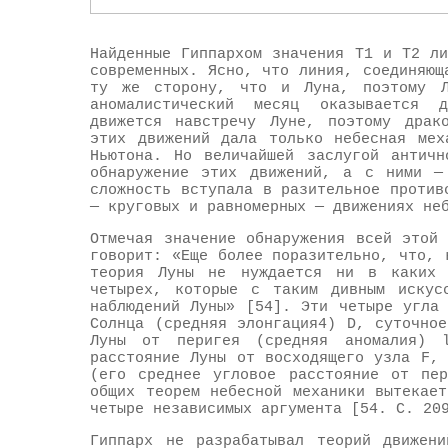
Найденные Гиппархом значения Т1 и Т2 л
современных. Ясно, что линия, соединяющ
ту же сторону, что и Луна, поэтому Л
аномалистический месяц оказывается 
движется навстречу Луне, поэтому драко
этих движений дала только небесная мех
Ньютона. Но величайшей заслугой античн
обнаружение этих движений, а с ними —
сложность вступала в разительное против
— круговых и равномерных — движениях не
Отмечая значение обнаружения всей этой
говорит: «Еще более поразительно, что, 
теория Луны не нуждается ни в каких 
четырех, которые с таким дивным искус
наблюдений Луны» [54]. Эти четыре угла
Солнца (средняя элонгация4) D, суточно
Луны от перигея (средняя аномалия) 
расстояние Луны от восходящего узла F,
(его среднее угловое расстояние от пер
общих теорем небесной механики вытекае
четыре независимых аргумента [54. С. 20
Гиппарх не разрабатывал теорий движени