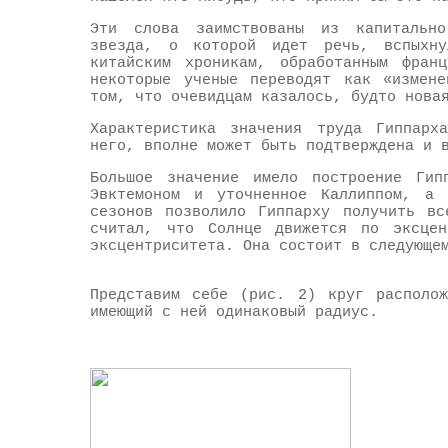
Эти слова заимствованы из капитально
звезда, о которой идет речь, вспыхн
китайским хроникам, обработанным фран
некоторые ученые переводят как «измене
том, что очевидцам казалось, будто нова
Характеристика значения труда Гиппарх
него, вполне может быть подтверждена и 
Большое значение имело построение Гип
Эвктемоном и уточненное Каллиппом, а 
сезонов позволило Гиппарху получить вс
считал, что Солнце движется по эксцен
эксцентриситета. Она состоит в следующе
Представим себе (рис. 2) круг располож
имеющий с ней одинаковый радиус.