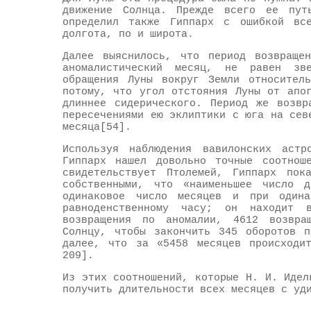
движение Солнца. Прежде всего ее пу
определил также Гиппарх с ошибкой вс
долгота, по и широта.
Далее выяснилось, что период возвраще
аномалистический месяц, не равен зв
обращения Луны вокруг Земли относитель
потому, что угол отстояния Луны от апо
длиннее сидерического. Период же возвр
пересечениями ею эклиптики с юга на сев
месяца[54].
Используя наблюдения вавилонских астр
Гиппарх нашел довольно точные соотнош
свидетельствует Птолемей, Гиппарх пок
собственными, что «наименьшее число д
одинаковое число месяцев и при один
равноденственному часу; он находит 
возвращения по аномалии, 4612 возвра
Солнцу, чтобы закончить 345 оборотов п
далее, что за «5458 месяцев происходи
209].
Из этих соотношений, которые Н. И. Идел
получить длительности всех месяцев с уд