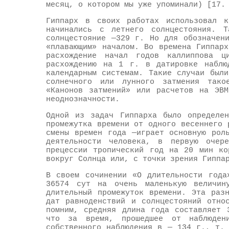
месяц, о котором мы уже упоминали) [17.
Гиппарх в своих работах использовал к
начинались с летнего солнцестояния. 
солнцестояние —329 г. Но для обозначен
«плавающим» началом. Во времена Гиппар
расхождение начал годов каллиппова ц
расхождению на 1 г. в датировке наблю
календарным системам. Такие случаи был
солнечного или лунного затмения тако
«Канонов затмений» или расчетов на ЭВМ
неоднозначности.
Одной из задач Гиппарха было определен
промежутка времени от одного весеннего 
смены времен года —играет основную рол
деятельности человека, в первую очер
прецессии тропический год на 20 мин ко
вокруг Солнца или, с точки зрения Гиппа
В своем сочинении «О длительности года
36574 сут на очень маленькую величин
длительный промежуток времени. Эта раз
дат равноденствий и солнцестояний отно
помним, средняя длина года составляет 
что за время, прошедшее от наблюден
собственного наблюдения в — 134 г., т.