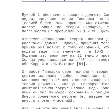
Буквой L обозначена средняя долгота Со
видим, согласие теории Гиппарха, опис
теорией более, чем хорошее. Как отмеча
долгот Солнца по теории Гиппарха, т
погрешности не превысили бы 1—2 мин дуг
Птолемей использовал теорию Гиппарха 
расскажем дальше. Однако, применяя тео
приняв без всяких к тому оснований, чт
видели выше, что значение П в 1942 г
Поделив эту величину на 21 (число прот
Солнца увеличивается на 1°43' за столе
ибн Коррой и аль-Баттани [54].
От работ Гиппарха берет начало и теори
светил занимает особое положение: он
Коперник через 17 веков после Гиппарха 
теория движения Солнца Гиппарха—Птол
движения Земли вокруг Солнца. Ведь Коп
ними он был вынужден сохранить и эксце
Вместо солнечного перигея был введен п
вместо апогея — афелий2.
Для Луны эта процедура была не нужна. 