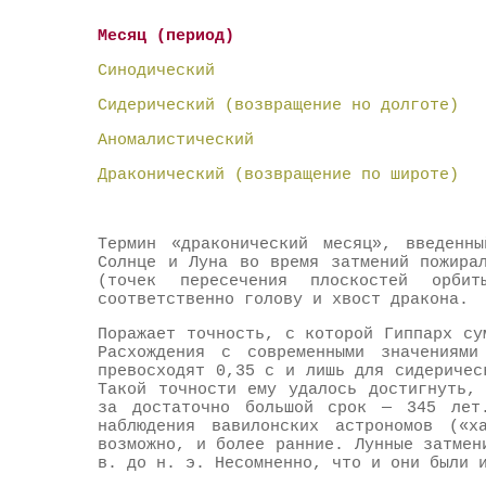
Месяц (период) Гипп
Синодический 29,
Сидерический (возвращение но д
Аномалистический 27
Драконический (возвращение по 
Термин «драконический месяц», введенн
Солнце и Луна во время затмений пожира
(точек пересечения плоскостей ор
соответственно голову и хвост дракона.
Поражает точность, с которой Гиппарх су
Расхождения с современными значениями
превосходят 0,35 с и лишь для сидеричес
Такой точности ему удалось достигнуть,
за достаточно большой срок — 345 лет
наблюдения вавилонских астрономов (
возможно, и более ранние. Лунные затмен
в. до н. э. Несомненно, что и они были 