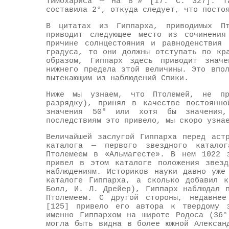
Тимохариса — на 8°» [17. С. 327]. Т
составила 2°, откуда следует, что посто
В цитатах из Гиппарха, приводимых Пт
приводит следующее место из сочинения
причине солнцестояния и равноденствия
градуса, то они должны отступать по кр
образом, Гиппарх здесь приводит знач
нижнего предела этой величины. Это впо
вытекающим из наблюдений Спики.
Ниже мы узнаем, что Птолемей, не пр
разрядку), принял в качестве постоянно
значения 50" или хотя бы значения,
последствиям это привело, мы скоро узна
Величайшей заслугой Гиппарха перед аст
каталога — первого звездного катало
Птолемеем в «Альмагесте». В нем 1022 
привел в этом каталоге положения звезд
наблюдениям. Историков науки давно уже
каталоге Гиппарха, а сколько добавил к
Болл, И. Л. Дрейер), Гиппарх наблюдал 
Птолемеем. С другой стороны, недавнее
[125] привело его автора к твердому з
именно Гиппархом на широте Родоса (36°
могла быть видна в более южной Алексан