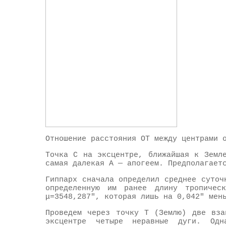
Отношение расстояния ОТ между центрами 
Точка С на эксцентре, ближайшая к Земл
самая далекая А — апогеем. Предполагает
Гиппарх сначала определил среднее суточ
определенную им ранее длину тропичес
μ=3548,287", которая лишь на 0,042" мен
Проведем через точку Т (Землю) две вза
эксцентре четыре неравные дуги. Од