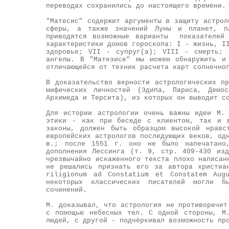
переводах сохранились до настоящего времени.
"Матесис" содержит аргументы в защиту астрол
сферы, а также значений Луны и планет, п
приводятся возможные варианты показателей 
характеристики домов гороскопа: I - жизнь, I
здоровье; VII - супруг(а); VIII - смерть;
ангелы. В "Матезисе" мы можем обнаружить и
отличающейся от техник расчета карт солнечно
В доказательство верности астрологических п
мифических личностей (Эдипа, Париса, Демос
Архимеда и Терсита), из которых он выводит с
Для истории астрологии очень важны идеи М.
этики - как при беседе с клиентом, так и в
законы, должен быть образцом высокой нравс
европейских астрологов последующих веков, о
в.; после 1551 г. оно не было напечатано,
дополнения Лессинга (т. 9, стр. 409-430 из
чрезвычайно искаженного текста плохо написан
не решались признать его за автора христиа
riligionum ad Constatium et Constatem Aug
некоторых классических писателей могли б
сочинений.
М. доказывал, что астрология не противоречит
с помощью небесных тел. С одной стороны, М
людей, с другой - подчёркивал возможность пр