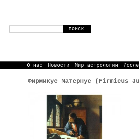
поиск
О нас
Новости
Мир астрологии
Иссле
Фирмикус Матернус (Firmicus J