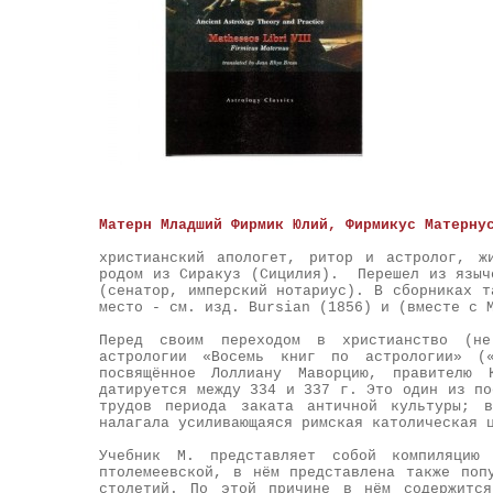
Матерн Младший Фирмик Юлий, Фирмикус Матерну
христианский апологет, ритор и астролог, ж
родом из Сиракуз (Сицилия). Перешел из языч
(сенатор, имперский нотариус).
В сборниках т
место - см. изд. Bursian (1856) и (вместе с 
Перед своим переходом в христианство (не
астрологии «Восемь книг по астрологии» («
посвящённое Лоллиану Маворцию, правителю 
датируется между 334 и 337 г. Это один из по
трудов периода заката античной культуры; в
налагала усиливающаяся римская католическая 
Учебник М. представляет собой компиляцию
птолемеевской, в нём представлена также поп
столетий. По этой причине в нём содержится