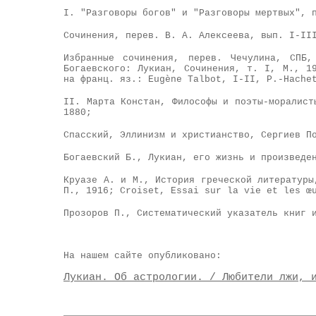
I. "Разговоры богов" и "Разговоры мертвых", 
Сочинения, перев. В. А. Алексеева, вып. I-II
Избранные сочинения, перев. Чечулина, СПБ
Богаевского: Лукиан, Сочинения, т. I, М., 1
на франц. яз.: Eugène Talbot, I-II, P.-Hache
II. Марта Констан, Философы и поэты-моралист
1880;
Спасский, Эллинизм и христианство, Сергиев П
Богаевский Б., Лукиан, его жизнь и произведе
Круазе А. и М., История греческой литературы
П., 1916; Croiset, Essai sur la vie et les œ
Прозоров П., Систематический указатель книг 
На нашем сайте опубликовано:
Лукиан. Об астрологии. / Любители лжи, 