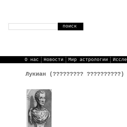
поиск
О нас
Новости
Мир астрологии
Иссле
Лукиан (????????? ??????????)