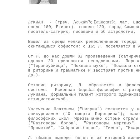
,
Λουκιαν?ς Σαμοσατε?ς
ЛУКИАН -
(греч.
лат.
Lu
после 180, Египет)
(около 120, город Самосат
писатель-сатирик, писавший и об астрологии.
Вышел из среды мелких ремесленников города
скитающимся софистом; с 165 Л. поселяется в 
От Л. до нас дошли 82 произведения (сатирич
однако 30 признаются неподлинными. Первы
("Тираноубийца", "Похвала мухе", "Похвала от
в риторике и грамматике и заостряет против н
др.).
Оставив риторику, Л. обращается к фило
системе. Исконная борьба философии с ритор
Лукиана, формальный талант которого одинаков
аттицистической…
Увлечение Платоном ("Нигрин") сменяется у н
эпикуреизмом ("О смерти Перегрина"); нак
философских школ. Чрезвычайно острые стрелы
("Разговоры богов", "Разговоры мертвых",
"Прометей", "Собрание богов", "Тимон", "Икар
Л. обычно выводит богов в их интимной жизн