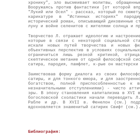
хронику", зло высмеивает молитвы, обращенны
Вооружаясь против фантастики [от которой вп
"Лукий или Осел" - рассказ, который по сюжет
карикатуре в "Истинных историях" пароди
исторический роман, описывающий диковинные с
луну и войне селенитов с жителями солнца и п
Творчество Л. отражает идеологию и настроени
которые в связи с некоторой социальной ста
искали новых путей творчества и новых фи
объективных перспектив в условиях социальны
ограничиться лишь резкой критикой, отриц
скептическое метание от одной философской си
сатира, пародия, памфлет, к-рые он мастерски
Заимствовав форму диалога из своих философ
сатиры, и для тонкого юмора, и для заостренн
богатством, полной приспособленностью к
незначительными отступлениями) - чисто атт
эры. В эпоху становления капитализма в XVI 
богословской схоластики начали переводить Л
Рабле и др. В XVII в.
Фенелон
(см.) подр
вдохновляется знаменитый сатирик Свифт (см.)
Библиография: