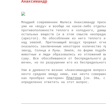
Анаксимандр
Младший современник Фалеса Анаксимандр приз
уже не «воду» и вообще не какое-либо отдель
противоположности теплого и холодного, дающ
остальных веществ (и в этом смысле неопреде
(apeiron). По обособлении из него теплого и
над землей. Притекающий воздух прорвал огн
оказалось заключенным некоторое количество п
звезд, Солнца и Луны. Земля, по форме подоб
животные и люди образовались из отложений в
сушу. Все обособившееся от беспредельного 
вечен, но по разрушении его из беспредельног
Уже в древности возник «Анаксимандров вопрос
нечто среднее между ними, как нечто соверше
Платона
как прообраз «материи»
[см. 38а, с.
определенно ответить на этот вопрос.