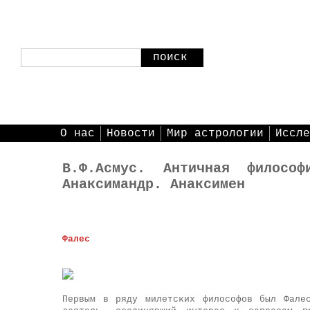
поиск
О нас
Новости
Мир астрологии
Иссле
В.Ф.Асмус. Античная философ
Анаксимандр. Анаксимен
Фалес
Первым в ряду милетских философов был Фале