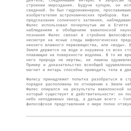
деятель, соединявший интерес к запросам п
строении мироздания. Будучи купцом, он исп
сведений. Он был гидроинженером, прославивши
изобретателем астрономических приборов. Как
предсказание солнечного затмения, наблюдавш
Фалес использовал почерпнутые им в Египте 
наблюдениям и обобщениям вавилонской наук
познания Фалес связал в стройное философс
несмотря на ясные следы мифологических пред
некоего влажного первовещества, или «воды». 
Земля держится на воде и окружена со всех ст
плавающая на поверхности водоема. В то же вр
него природа не мертвы, не лишены одушевле
Пример и доказательство всеобщей одушевленн
магнит и янтарь способны приводить тела в дв
Фалесу принадлежит попытка разобраться в ст
порядке расположены по отношению к Земле не
Фалес опирался на результаты вавилонской н
который существует в действительности: он по
небо неподвижных звезд, а дальше всего — Сол
философское представление о мире полно отзву