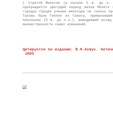
С утратой Милетом (в начале 5 в. до н. э
прекращается цветущий период жизни Милета 
городах Греции учения милетцев не только пр
Таковы были Гиппон из Самоса, примыкавши
Аполлонии (5 в. до н.э.), выводивший вслед
множественности самих изменений.
Цитируется по изданию: В.Ф.Асмус. Антич
2005