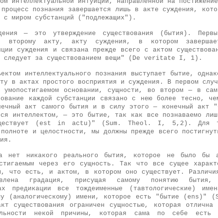
ом интеллектуальной интуиции, направленной на постижение
 процесс познания завершается лишь в акте суждения, кото
 с миром субстанций ("подлежащих").
дения — это утверждение существования (бытия). Перв
ен второму акту, акту суждения, в котором завершае
нции суждения и связана прежде всего с актом существова
 следует за существованием вещи" (De veritate I, 1).
ъектом интеллектуального познания выступает бытие, однак
ту в актах простого восприятия и суждения. В первом случ
 умопостигаемом основании, сущности, во втором — в са
вование каждой субстанции связано с нею более тесно, че
нечный акт самого бытия и в силу этого — конечный акт "
тся интеллектом, — это бытие, так как все познаваемо лиш
ществует (est in actu)" (Sum. Theol. I, 5,2). Для 
 полноте и целостности, мы должны прежде всего постигнут
ия.
а нет никакого реального бытия, которое не было бы а
стигаемым через его сущность. Так что все сущее характ
м, что есть, и актом, в котором оно существует. Различи
ловлена градация, присущая самому понятию бытия, 
ах предикации все тождеименные (тавтологические) име
му (аналогическому) имени, которое есть "бытие (ens)" (
кт существования ограничен сущностью, которая отлична
льности некой причины, которая сама по себе есть 