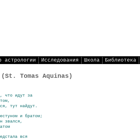
р астрологии
Исследования
Школа
Библиотека
 (St. Tomas Aquinas)
, что идут за
том,
ся, тут найдут.
естуном и братом;
н звался,
атом
едстала вся