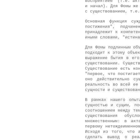
восприятием" (т.е. акт
и начал). Для Фомы же
с существованием, т.е.
Основная функция суж
постижения", подчин
принадлежит к компете
иными словами, "истина
Для Фомы подлинным об
подходит к этому объек
выражение бытия в его
существовании. Сущест
Существование есть ко
"первое, что постигае
оно действительно су
реальность во всей ее
сущности и существован
В рамках нашего опыт
сущностью и сущим, по
соотношением между те
существования обус
множественным: в акт
первому нетождеименно
Исходя из того, что а
сделать вывод о реа