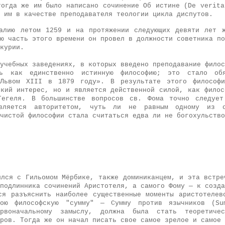
тогда же им было написано сочинение Об истине (De verita
 им в качестве преподавателя теологии цикла диспутов.
алию летом 1259 и на протяжении следующих девяти лет 
ю часть этого времени он провел в должности советника по
курии.
учебных заведениях, в которых введено преподавание филос
ть как единственно истинную философию; это стало об
 Львом XIII в 1879 году». В результате этого философ
ский интерес, но и является действенной силой, как филос
Гегеля. В большинстве вопросов св. Фома точно следует
является авторитетом, чуть ли не равным одному из о
чистой философии стала считаться едва ли не богохульство
ился с Гильомом Мёрбике, также доминиканцем, и эта встре
подлинника сочинений Аристотеля, а самого Фому — к созда
ся разъяснить наиболее существенные моменты аристотелев
ою философскую "сумму" — Сумму против язычников (Su
рвоначальному замыслу, должна была стать теоретиче
ров. Тогда же он начал писать свое самое зрелое и самое 