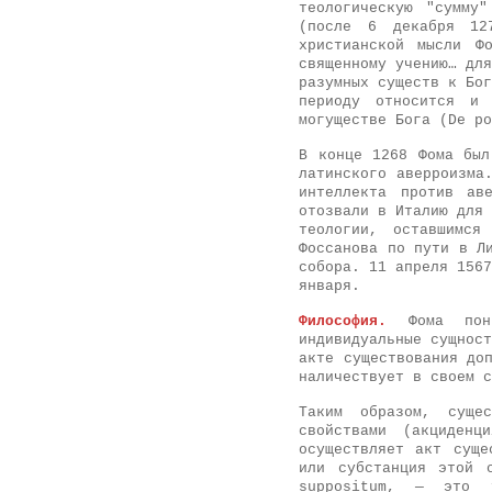
теологическую "сумму
(после 6 декабря 12
христианской мысли Ф
священному учению… для
разумных существ к Бог
периоду относится и 
могуществе Бога (De po
В конце 1268 Фома был
латинского аверроизма
интеллекта против ав
отозвали в Италию для 
теологии, оставшимся
Фоссанова по пути в Л
собора. 11 апреля 1567
января.
Философия.
Фома поним
индивидуальные сущност
акте существования до
наличествует в своем с
Таким образом, сущес
свойствами (акциденц
осуществляет акт суще
или субстанция этой 
suppositum, — это 