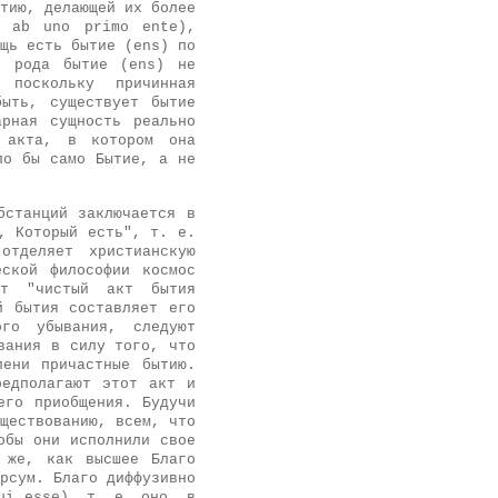
тию, делающей их более
e ab uno primo ente),
щь есть бытие (ens) по
о рода бытие (ens) не
поскольку причинная
быть, существует бытие
рная сущность реально
т акта, в котором она
ло бы само Бытие, а не
бстанций заключается в
, Который есть", т. е.
отделяет христианскую
еской философии космос
ет "чистый акт бытия
й бытия составляет его
ого убывания, следуют
вания в силу того, что
пени причастные бытию.
редполагают этот акт и
его приобщения. Будучи
ществованию, всем, что
обы они исполнили свое
 же, как высшее Благо
рсум. Благо диффузивно
ui esse), т. е. оно, в