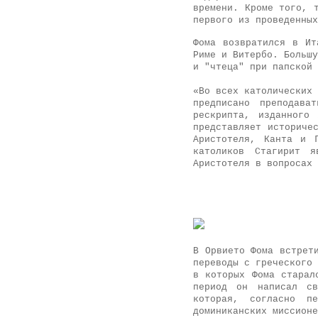
времени. Кроме того, 
первого из проведенных
Фома возвратился в Ит
Риме и Витербо. Большу
и "чтеца" при папской 
«Во всех католических 
предписано преподава
рескрипта, изданного
представляет историче
Аристотеля, Канта и 
католиков Стагирит 
Аристотеля в вопросах 
В Орвието Фома встрет
переводы с греческого 
в которых Фома старал
период он написал св
которая, согласно пе
доминиканских миссионе