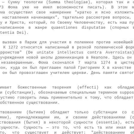
" — Сумму теологии (Summa theologiae), которая так и о
73 Фома уже не имел возможности писать). В этом мо
ома осуществил свое намерение "кратко и ясно изложит
 наставления начинающих", тщательно рассмотрев вопросы, 
у и Христа, который, по Своему Человечеству, есть наш пу
написанное в жанре quaestiones disputatae (спорных 
tentia Dei).
 вызван в Париж для участия в полемике против новейшей
. К 1272 относится написанный в резкой полемической фор
ерроистов" (De unitate intellectus contra Averroista
учреждения новой школы доминиканцев в Неаполе. Здесь он 
 незавершенным. Фома скончался 7 марта 1274 в цисте
ион, куда он был приглашен папой Григорием X в качестве 
 он был провозглашен учителем церкви. День памяти святог
ает божественные творения (effecti) как обладаю
и (субстанции), обозначаемые специальным термином suppos
пустимо говорить лишь применительно к тому, что обладает
обственном существовании.
твованием (бытием) обладают только субстанции со с
иями), принадлежащими им, и своими действованиями (
ствования (бытия) в некоторой сущности (essentia), ест
сущности. Сущность — это то, чтó есть та или иная ве
то, что существует и действует: "действованием об