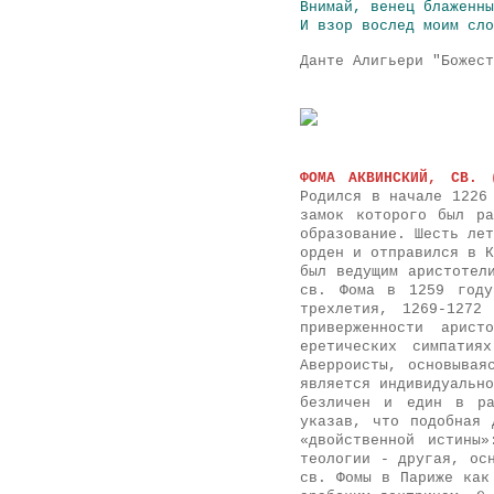
Внимай, венец блаженны
И взор вослед моим сло
Данте Алигьери "Божест
ФОМА АКВИНСКИЙ, СВ. 
Родился в начале 1226
замок которого был ра
образование. Шесть лет
орден и отправился в К
был ведущим аристотел
св. Фома в 1259 году
трехлетия, 1269-1272
приверженности арист
еретических симпатия
Аверроисты, основывая
является индивидуально
безличен и един в ра
указав, что подобная 
«двойственной истины
теологии - другая, ос
св. Фомы в Париже как