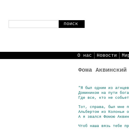
поиск
О нас
Новости
Ми
Фома Аквинский
"Я был одним из агнцев
Домиником на пути бога
Где все, кто не собьет
Тот, справа, был мне п
Альбертом из Колоньи о
А я звался Фомою Аквин
Чтоб наша вязь тебе пр