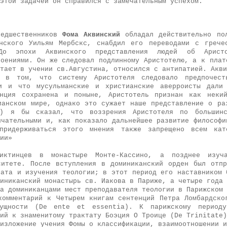
этой задачей он справился с замечательным успехом.
редшественников
Фома Аквинский
обладал действительно пол
инского Уильям Мербскс, снабдил его переводами с грече
До эпохи Аквинского представления людей об Арист
лоениями. Он же следовал подлинному Аристотелю, а к плат
тает в учении св.Августина, относился с антипатией. Акви
и в том, что систему Аристотеля следовало предпочест
ии и что мусульманские и христианские аверроисты дали 
енция сохранена и поныне, Аристотель признан как некий
ианском мире, однако это сужает наше представление о ра
) я бы сказал, что воззрения Аристотеля по большин
нчательными и, как показало дальнейшее развитие философи
придерживаться этого мнения также запрещено всем кат
ии»
диктинцев в монастыре Монте-Кассино, а позднее изуч
ситете. После вступления в доминиканский орден был отп
иата и изучения теологии; в этот период его наставником 
иниканский монастырь св. Иакова в Париже, а четыре года 
а доминиканцами мест преподавателя теологии в Парижском 
комментарий к Четырем книгам сентенций Петра Ломбардско
ущности (De ente et essentia). К парижскому периоду
ий к знаменитому трактату Боэция О Троице (De Trinitate)
изложение учения Фомы о классификации, взаимоотношении и