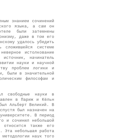
ным знанием сочинений
ского языка, а сам он
отеле были затемнены
онизму, даже в том его
нскому удалось убедить
ь сложившейся системе
неверное истолкование
 источник, начинатель
звитии науки и научной
ству проблем логики и
и, были в значительной
олическим философам и
ал свободные науки в
равлен в Париж и Кёльн
был Альберт Великий. В
спустя был назначен на
университете. В период
го и сочинил небольшой
 относится также его
. Эта небольшая работа
 методологии наук того