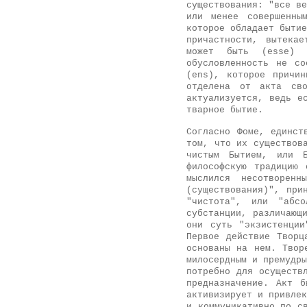
существования: "все ве
или менее совершенны
которое обладает бытие
причастности, вытека
может быть (esse) 
обусловленность не со
(ens), которое причи
отделена от акта сво
актуализуется, ведь е
тварное бытие.
Согласно Фоме, единст
том, что их существов
чистым Бытием, или Б
философскую традицию 
мыслился несотворен
(существования)", при
"чистота", или "абсо
субстанции, различающ
они суть "экзистенции
Первое действие Творц
основаны на нем. Твор
милосердным и премудры
потребно для осуществ
предназначение. Акт 
активизирует и привлек
и коммуникативно по с