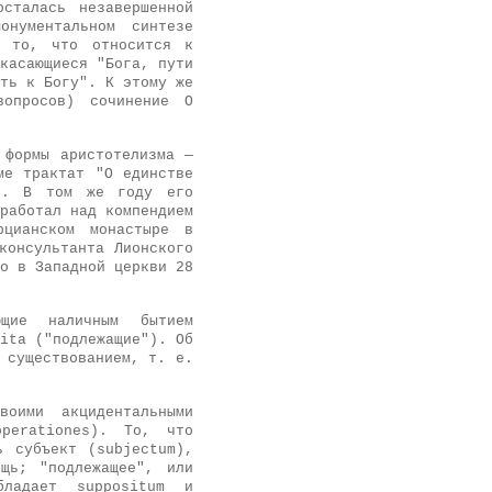
сталась незавершенной
нументальном синтезе
ь то, что относится к
касающиеся "Бога, пути
ть к Богу". К этому же
вопросов) сочинение О
 формы аристотелизма —
ме трактат "О единстве
s). В том же году его
работал над компендием
рцианском монастыре в
консультанта Лионского
о в Западной церкви 28
щие наличным бытием
ita ("подлежащие"). Об
 существованием, т. е.
воими акцидентальными
operationes). То, что
ь субъект (subjectum),
щь; "подлежащее", или
ладает suppositum и