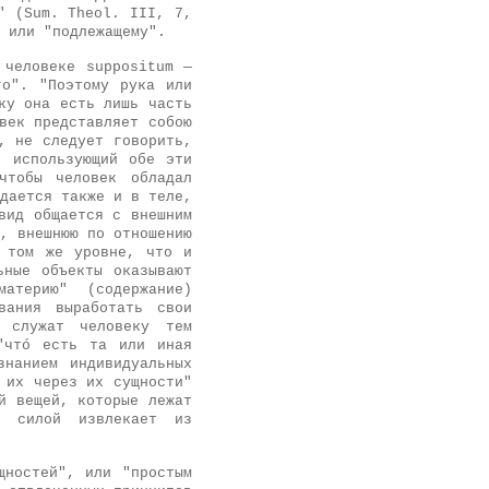
" (Sum. Theol. III, 7,
 или "подлежащему".
 человеке suppositum —
го". "Поэтому рука или
ку она есть лишь часть
век представляет собою
, не следует говорить,
, использующий обе эти
чтобы человек обладал
дается также и в теле,
вид общается с внешним
, внешнюю по отношению
а том же уровне, что и
ьные объекты оказывают
атерию" (содержание)
вания выработать свои
и служат человеку тем
"чтó есть та или иная
знанием индивидуальных
 их через их сущности"
й вещей, которые лежат
й силой извлекает из
щностей", или "простым