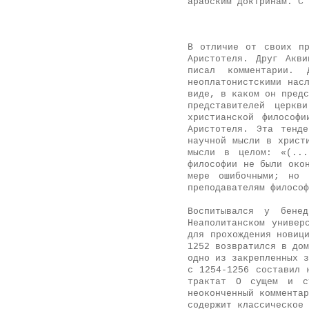
арабским доктринам. С 
В отличие от своих п
Аристотеля. Друг Акв
писал комментарии. 
неоплатонистскими нас
виде, в каком он предс
представителей церкв
христианской философ
Аристотеля. Эта тенд
научной мысли в христ
мысли в целом: «(...
философии не были око
мере ошибочными; но 
преподавателям философ
Воспитывался у бене
Неаполитанском универ
для прохождения новиц
1252 возвратился в дом
одно из закрепленных з
с 1254-1256 составил 
трактат О сущем и с
неоконченный комментар
содержит классическое 