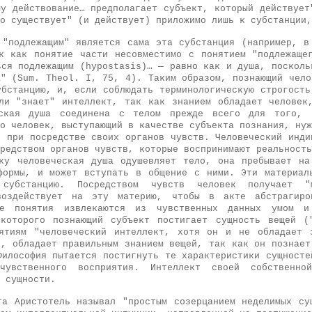
му действование… предполагает субъект, который действует
о существует" (и действует) приложимо лишь к субстанции,
 "подлежащим" является сама эта субстанция (например, в
к как понятие части несовместимо с понятием "подлежаще
ься подлежащим (hypostasis)… — равно как и душа, посколь
а" (Sum. Theol. I, 75, 4). Таким образом, познающий чело
убстанцию, и, если соблюдать терминологическую строгость
ли "знает" интеллект, так как знанием обладает человек
еская душа соединена с телом прежде всего для того, 
о человек, выступающий в качестве субъекта познания, нуж
я при посредстве своих органов чувств. Человеческий инди
редством органов чувств, которые воспринимают реальность
ку человеческая душа одушевляет тело, она пребывает н
формы, и может вступать в общение с ними. Эти материал
субстанцию. Посредством чувств человек получает "м
воздействует на эту материю, чтобы в акте абстрагиро
ые понятия извлекаются из чувственных данных умом 
 которого познающий субъект постигает сущность вещей (
ятиям "человеческий интеллект, хотя он и не обладает 
х, обладает правильным знанием вещей, так как он познает
Философия пытается постигнуть те характеристики сущносте
чувственного восприятия. Интеллект своей собственно
 сущности.
та Аристотель называл "простым созерцанием неделимых су