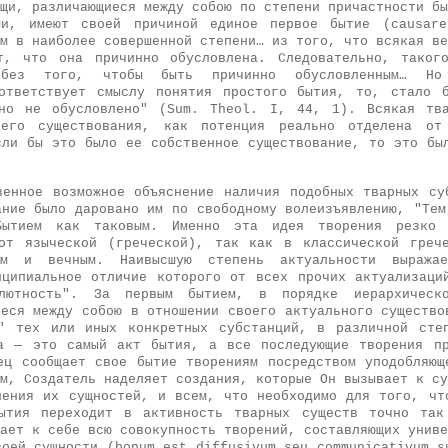
щи, различающиеся между собою по степени причастности бы
ми, имеют своей причиной единое первое бытие (causar
м в наиболее совершенной степени… из того, что всякая ве
ет, что она причинно обусловлена. Следовательно, таког
без того, чтобы быть причинно обусловленным… Но 
ответствует смыслу понятия простого бытия, то, стало 
нно не обусловлено" (Sum. Theol. I, 44, 1). Всякая тва
его существования, как потенция реально отделена о
сли бы это было ее собственное существование, то это бы
венное возможное объяснение наличия подобных тварных су
ание было даровано им по свободному волеизъявлению, "Тем
ытием как таковым. Именно эта идея творения резко 
от языческой (греческой), так как в классической греч
ным и вечным. Наивысшую степень актуальности выража
нципиальное отличие которого от всех прочих актуализаци
лютность". За первым бытием, в порядке иерархическ
иеся между собою в отношении своего актуального существо
" тех или иных конкретных субстанций, в различной сте
а — это самый акт бытия, а все последующие творения п
ец сообщает свое бытие творениям посредством уподобляющ
м, Создатель наделяет создания, которые Он вызывает к су
ления их сущностей, и всем, что необходимо для того, чт
бытия переходит в активность тварных существ точно так
ает к себе всю совокупность творений, составляющих униве
воей сущности (bonum est diffusivum seu communicativum s