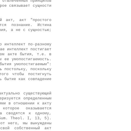
 отвлеченных принципов
рое связывает сущности
ый акт, акт "простого
тся познание. Истина
ния, а не с сущностью;
о интеллект по-разному
ае интеллект постигает
мом акте бытия, т.е. в
м ее умопостигаемость.
бытия умопостигаемым":
ь постольку, поскольку
того чтобы постигнуть
ь бытие как совпадение
ктуально существующей
еризуется определенным
ями в отношении к акту
которое оказывается
на сводятся к одному,
Sum. Theol. I, 13, 5).
 от него, мы вынуждены
свой собственный акт