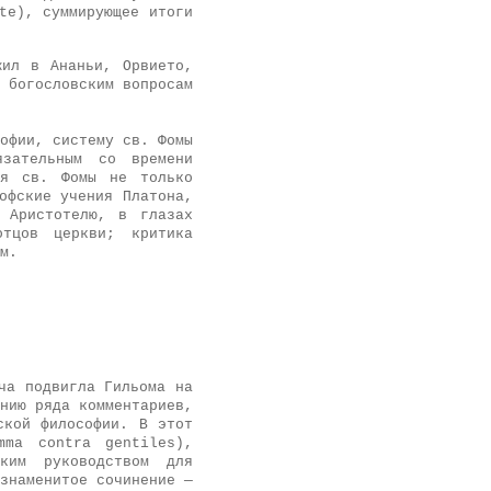
te), суммирующее итоги
жил в Ананьи, Орвието,
 богословским вопросам
офии, систему св. Фомы
язательным со времени
ия св. Фомы не только
офские учения Платона,
 Аристотелю, в глазах
тцов церкви; критика
м.
ча подвигла Гильома на
нию ряда комментариев,
ской философии. В этот
mma contra gentiles),
ским руководством для
знаменитое сочинение —