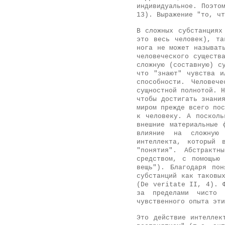
индивидуальное. Поэто
13). Выражение "то, чт
В сложных субстанциях
это весь человек), та
нога не может называт
человеческого существ
сложную (составную) с
что "знают" чувства и
способности. Человеч
сущностной полнотой. Н
чтобы достигать знани
миром прежде всего пос
к человеку. А посколь
внешние материальные 
влияние на сложную 
интеллекта, который 
"понятия". Абстрактн
средством, с помощью
вещь"). Благодаря пон
субстанций как таковы
(De veritate II, 4). 
за пределами чисто 
чувственного опыта эти
Это действие интеллек