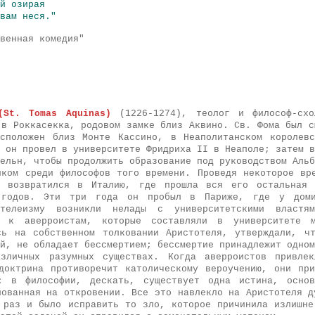
й озирая
вам неся."
венная комедия"
(St. Tomas Aquinas)
(1226-1274), теолог и философ-схо
 в Роккасекка, родовом замке близ Аквино.
Св. Фома был с
сположен близ Монте Кассино, в Неаполитанском королев
 он провел в университете Фридриха II в Неаполе; затем в
ельн, чтобы продолжить образование под руководством Альб
иком среди философов того времени. Проведя некоторое вр
 возвратился в Италию, где прошла вся его остальная 
 годов. Эти три года он пробыл в Париже, где у дом
отелеизму возникли нелады с университетскими власт
х к аверроистам, которые составляли в университете м
сь на собственном толковании Аристотеля, утверждали, ч
й, не обладает бессмертием; бессмертие принадлежит одном
зличных разумных существах. Когда аверроистов привлек
доктрина противоречит католическому вероучению, они пр
»: в философии, дескать, существует одна истина, осно
нованная на откровении. Все это навлекло на Аристотеля д
 раз и было исправить то зло, которое причинила излишне