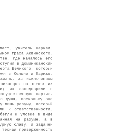
ласт, учитель церкви.
ыном графа Аквинского,
стве, где началось его
ступил в доминиканский
ерта Великого, который
емя в Кельне и Париже,
жизнь, за исключением
иниканцев на почве их
ями; их заподозрили в
огущественную партию.
то душа, поскольку она
у лишь разуму, который
ли к ответственности,
ибегли к уловке в виде
ванная на разуме, а в
урную славу, и задачей
 тесная приверженность