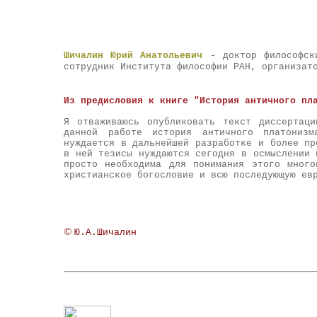
Шичалин Юрий Анатольевич
- доктор философски
сотрудник Института философии РАН, организат
Из предисловия к книге "История античного пл
Я отваживаюсь опубликовать текст диссертац
данной работе история античного платониз
нуждается в дальнейшей разработке и более пр
в ней тезисы нуждаются сегодня в осмыслении 
просто необходима для понимания этого много
христианское богословие и всю последующую ев
©
Ю.А.Шичалин