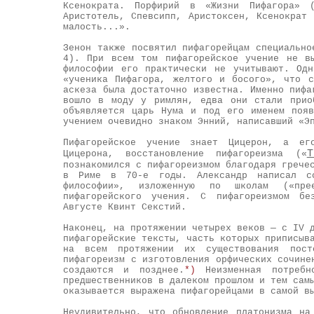
Ксенократа. Порфирий в «Жизни Пифагора» (
Аристотель, Спевсипп, Аристоксен, Ксенократ
малость...».
Зенон также посвятил пифагорейцам специально
4). При всем том пифагорейское учение не в
философии его практически не учитывают. Од
«ученика Пифагора, желтого и босого», что 
аскеза была достаточно известна. Именно пифа
вошло в моду у римлян, едва они стали прио
объявляется царь Нума и под его именем появ
учением очевидно знаком Энний, написавший «Э
Пифагорейское учение знает Цицерон, а ег
Т
Цицерона, восстановление пифагореизма («
познакомился с пифагореизмом благодаря грече
в Риме в 70-е годы. Александр написал со
философии», изложенную по школам («пре
пифагорейского учения. С пифагореизмом бе
Августе Квинт Секстий.
Наконец, на протяжении четырех веков — с IV 
пифагорейские тексты, часть которых приписыв
на всем протяжении их существования посто
пифагореизм с изготовления орфических сочине
создаются и позднее.
*)
Неизменная потреб
предшественников в далеком прошлом и тем сам
оказывается выражена пифагорейцами в самой в
Неудивительно, что обновление платонизма на