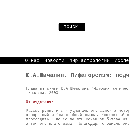
поиск
О нас
Новости
Мир астрологии
Иссле
Ю.А.Шичалин. Пифагореизм: под
Глава из книги Ю.А.Шичалина "История антично
Шичалина, 2000
От издателя:
Рассмотрение институционального аспекта исто
конкретный и более общий смысл. Конкретный 
проследить и яснее понять механизм бытования
античного платонизма - благодаря специальном