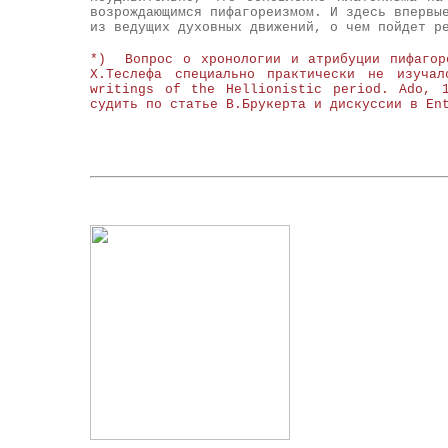
возрождающимся пифагореизмом. И здесь впервы
из ведущих духовных движений, о чем пойдет р
*) Вопрос о хронологии и атрибуции пифагор
Х.Теслефа специально практически не изуча
writings of the Hellionistic period. Ado, 
судить по статье В.Брукерта и дискуссии в En