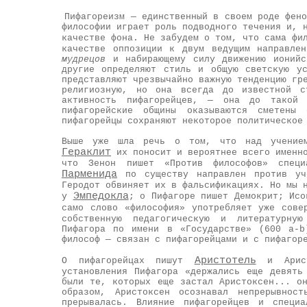
Пифагореизм — единственный в своем роде фено
философии играет роль подводного течения и, 
качестве фона. Не забудем о том, что сама фи
качестве оппозиции к двум ведущим направле
мудрецов
и набирающему силу движению ионий
другие определяют стиль и общую светскую у
представляют чрезвычайно важную тенденцию гр
религиозную, но она всегда до известной с
активность пифагорейцев, — она до такой 
пифагорейские общины оказываются сметены
пифагорейцы сохраняют некоторое политическое
Выше уже шла речь о том, что над учением
Гераклит
их поносит и вероятнее всего именно
что Зенон пишет «Против философов» специ
Парменида
по существу направлен против уч
Геродот обвиняет их в фальсификациях. Но мы 
Эмпедокла
у
; о Пифагоре пишет Демокрит; Исо
само слово «философия» употребляет уже сов
собственную педагогическую и литературную
Пифагора по имени в «Государстве» (600 a-b
философ — связан с пифагорейцами и с пифагор
Аристотель
О пифагорейцах пишут
и Арист
установления Пифагора «держались еще девять
были те, которых еще застал Аристоксен... о
образом, Аристоксен осознавал непрерывнос
прерывалась. Влияние пифагорейцев и специ