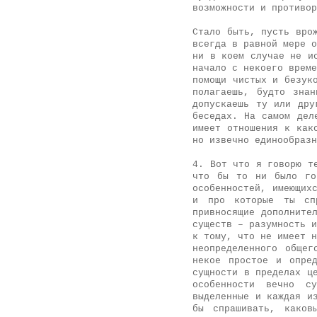
возможности и противор
Стало быть, пусть вро
всегда в равной мере о
ни в коем случае не и
начало с некоего време
помощи чистых и безук
полагаешь, будто зна
допускаешь ту или дру
беседах. На самом дел
имеет отношения к как
но извечно единообразн
4. Вот что я говорю т
что бы то ни было го
особенностей, имеющих
и про которые ты спр
привносящие дополните
существ – разумность и
к тому, что не имеет н
неопределенного общег
некое простое и опре
сущности в пределах ц
особенности вечно с
выделенные и каждая и
бы спрашивать, каков