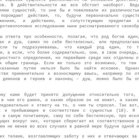
тов. В действительности же все обстоит наоборот. Ве
ниями сущностей, то они бы и повелевали их различность
порождают действия, то, будучи первоначально сущест
ижениям, и действиям, и сопутствующим предметам о
ротивоположно исследованию ныне рассматриваемого своеобр
ты ответа про особенности, полагая, что род богов един
ак и душ, самих по себе бестелесных, или предполагае
если ты подразумеваешь, что каждый род един, то т
и, а если, что более содержательно, они, в свою очередь,
щностного определения, но первейшие среди них отделены о
их общие границы. Если же только это возможно, то тем 
указанным путем нельзя было бы найти искомое. Однак
стве применительно к возносящему ввысь, например по о
 демонов и героев и наконец – душ, можно было бы о
му нами будет принято допущение относительно того,
 в чем его рамки, и каким образом он не может, а каким
ледовательно к ответу на то, о чем ты спросил. Так вот
к и пребывающее в соответствии с сущностью (18). Я
ю и самую почитаемую, саму по себе бестелесную, про искл
ущих вокруг них, которая сберегает их соответственное 
ем не менее во всех случаях в равной мере будучи одной и
их телами, возглавляющих заботу о них и отвечающих за