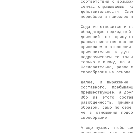
соответствии с возмож
сейчас спрашиваешь, к
действительности. Сл
первейшее и наиболее п
Сюда же относится и п
обладающее подходящей
движений не присутс
рассматриваются как с
принимаем в отношении
применительно к душе
подразумеваем ее толь
только к иному, но и 
Следовательно, разве 
своеобразия на основе 
Далее, и выражение 
составного, пребыв
предшествующее, а дру
Ибо из этого состав
разобщенность. Примени
образом, само по себе
же в отношении подоб
своеобразие.
А еще нужно, чтобы со
выяснением того, каки