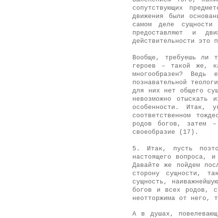
сопутствующих предме
движения были основа
самом деле сущности 
предоставляют и дв
действительности это п
Вообще, требуешь ли 
героев – такой же, к
многообразен? Ведь 
познавательной теологи
для них нет общего су
невозможно отыскать 
особенности. Итак, 
соответственном тожде
родов богов, затем –
своеобразие (17).
5. Итак, пусть поэто
настоящего вопроса, и
Давайте же пойдем пос
сторону сущности, та
сущность, наиважнейшу
богов и всех родов, с
неотторжима от него, т
А в душах, повелевающ