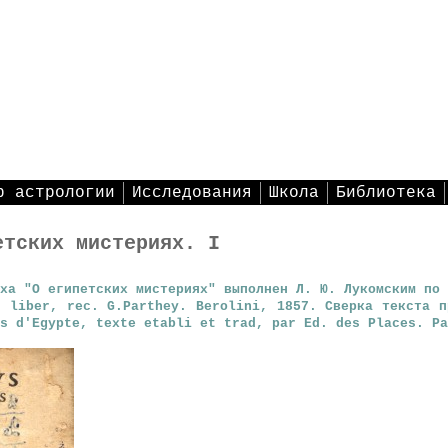
р астрологии
Исследования
Школа
Библиотека
етских мистериях. I
иха "О египетских мистериях" выполнен
Л. Ю. Лукомским
по 
s liber, rec. G.Parthey. Berolini, 1857. Сверка текста п
s d'Egypte, texte etabli et trad, par Ed. des Places. Pa