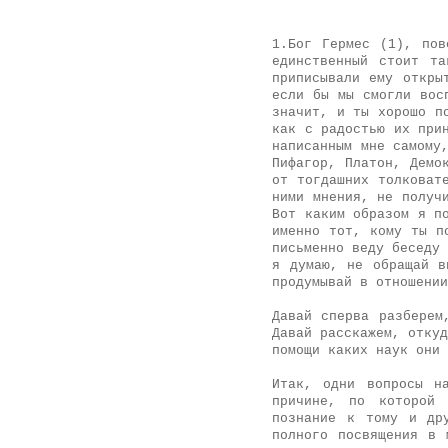
1.Бог Гермес (1), пов
единственный стоит т
приписывали ему откры
если бы мы смогли вос
значит, и ты хорошо п
как с радостью их при
написанным мне самому
Пифагор, Платон, Демо
от тогдашних толковат
ними мнения, не получ
Вот каким образом я п
именно тот, кому ты п
письменно веду беседу 
я думаю, не обращай в
продумывай в отношении
Давай сперва разберем
Давай расскажем, откуд
помощи каких наук они 
Итак, одни вопросы н
причине, по которой 
познание к тому и др
полного посвящения в 