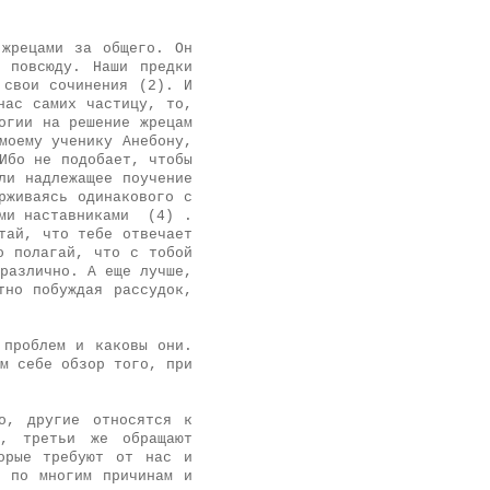
 жрецами за общего. Он
 повсюду. Наши предки
 свои сочинения (2). И
нас самих частицу, то,
огии на решение жрецам
моему ученику Анебону,
Ибо не подобает, чтобы
ли надлежащее поучение
рживаясь одинакового с
ими наставниками (4) .
тай, что тебе отвечает
о полагай, что с тобой
различно. А еще лучше,
тно побуждая рассудок,
 проблем и каковы они.
м себе обзор того, при
о, другие относятся к
е, третьи же обращают
орые требуют от нас и
и по многим причинам и