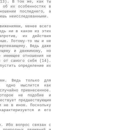
(13). В том же, как ты
о об их особенностях в
ношении последнего, а
ешь неисследованными.
вижениями, менее всего
едь ни в каком из этих
апротив, их действия
ным. Потому-то мы и не
ерпевающему. Ведь даже
ущему и движимому, но
е имеющее отношения не
я от самого себя (14).
пустить определение их
ими. Ведь только для
, одно мыслится как
случайно привнесенное.
которое не подобие и
ествует предшествующим
и не в ином. Поскольку
характеризуется и его
я. Ибо вопрос связан с
, природных движений и