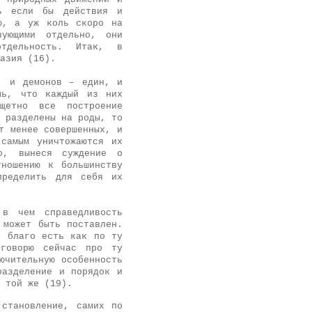
дь если бы действия и
ю, а уж коль скоро на
вующими отдельно, они
тдельность. Итак, в
азия (16).
, и демонов – един, и
шь, что каждый из них
щетно все построение
 разделены на роды, то
т менее совершенных, и
самым уничтожаются их
о, вынеся суждение о
тношению к большинству
пределить для себя их
 в чем справедливость
 может быть поставлен.
, благо есть как по ту
 говорю сейчас про ту
ючительную особенность
разделение и порядок и
 той же (19).
 становление, самих по