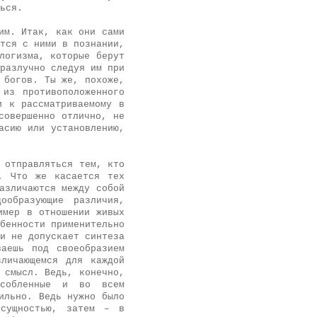
ься.
им. Итак, как они сами
тся с ними в познании,
логизма, которые берут
разлучно следуя им при
 богов. Ты же, похоже,
из противоположенного
и к рассматриваемому в
совершенно отлично, не
асию или установлению,
 отправляться тем, кто
. Что же касается тех
азличаются между собой
ообразующие различия,
имер в отношении живых
бенности применительно
и не допускает синтеза
ваешь под своеобразием
личающемся для каждой
 смысл. Ведь, конечно,
особленные и во всем
ильно. Ведь нужно было
 сущностью, затем – в