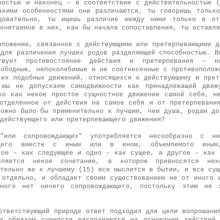
ностью и наконец – в соответствии с действительностью 
акими особенностями они различаются, ты говоришь тольк
едовательно, ты ищешь различие между ними только в от
очитаемое в них, как бы начала сопоставления, ты оставля
оложение, связанное с действующими или претерпевающими д
 для различения лучших родов разделяющей способностью. В
твует противостояние действия и претерпевания – н
вободные, непоколебимые и не соотнесенные с противополож
 их подобных движений, относящихся к действующему и прет
 мы не допускаем самодвижности как принадлежащей движ
ко как некое простое сущностное движение самой себя, н
отделенное от действия на самое себя и от претерпевани
можно было бы применительно к лучшим, чем душа, родам до
действующего или претерпевающего движения?
"или сопровождающих" употребляется несообразно с н
ающего вместе с иным или в ином, объемлемого иным
гое – как следующее и одно – как сущее, а другое – как 
ляется некое сочетание, в которое привносятся не
тельно же к лучшему (15) все мыслится в бытии, и все сущ
 отдельно, и обладает своим существованием не от иного 
ного нет ничего сопровождающего, постольку этим не 
ответствующий природе ответ подходил для цели вопрошани
м образом сущности распознаются на основании действий