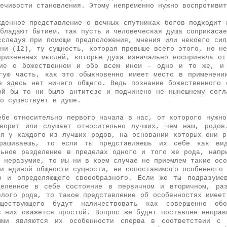
ечивости становления. Этому непременно нужно воспротивит
жденное представление о вечных спутниках богов подходит 
бладают бытием, так пусть и человеческая душа соприкасае
сследуя при помощи предположения, мнения или некоего сил
ни (12), ту сущность, которая превыше всего этого, но не
оризненных мыслей, которые душа изначально восприняла от
ние о божественном и обо всем ином – одно и то же, и 
гую часть, как это обыкновенно имеет место в применени
е здесь нет ничего общего. Ведь познание божественного 
ой бы то ни было антитезе и подчинено не нынешнему согл
о существует в душе.
ебе относительно первого начала в нас, от которого нужно
ворит или слушает относительно лучших, чем наш, родов
ся у каждого из лучших родов, на основании которых они р
ашиваешь, то если ты представляешь их себе как вид
льное разделение в пределах одного и того же рода, напр
 неразумие, то мы ни в коем случае не приемлем такие осо
и единой общности сущности, ни сопоставимого особенного 
о и определяющего своеобразного. Если же ты подразуме
деленное в себе состояние в первичном и вторичном, раз
елого рода, то такое представление об особенностях имеет
уществующего будут наличествовать как совершенно об
з них окажется простой. Вопрос же будет поставлен неправ
ыми являются их особенности сперва в соответствии с