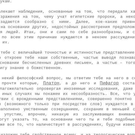
укам.
влекают наблюдения, основанные на том, что передали ха
озражения на том, чему учат египетские пророки, а неко
 задаются сообразно с ними. Далее, кое-какие прив
 на основании других, недостойных рассмотрения предполож
ия людей. Итак, они и сами по себе разнообразны, и с
 по всем этим причинам нуждаются в некоем рассуждени
 их.
 тебе с величайшей точностью и истинностью представление
о откроем тебе наши собственные, частью выводя познава
сновании бесчисленных древних письмен, а частью – тог
игу знание о божественном.
 некий философский вопрос, мы ответим тебе на него в с
Платон
Пифагор
, прочтя которые,
, а до него и
состав
лагожелательно опровергая иноземные исследования, даже
 иных случаях мы покажем их несообразность. Все, что 
твии с врожденными представлениями, совершенно понятно
я (возможного только при посредстве слов) нуждается в
аполнено умственным созерцанием, сохраним в меньшей с
 упустим, впрочем, никакую из заслуживающих вниман
могут указать то, на основании чего ты и тебе подобные
же все то, что наличествует в рассуждениях, будучи извес
 изложим тебе свойственное всему, и на теологические воп