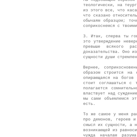
теологически, на теург
из этого все, что каса
что сказано относител
обычаям образцом; точ
соприкоснемся с твоими
3. Итак, сперва ты го
это утверждение невер
превыше всякого ра
доказательства. Оно из
сущности души стремлен
Вернее, соприкоснове
образом строится на 
опирающаяся на богов 
стоит соглашаться с 
полагается сомнитель
властвует над суждени
мы сами объемлемся э
есть.
То же самое у меня ра
про демонов, героев 
смысл их сущности, а н
возникающей из равноси
чужда началам разум