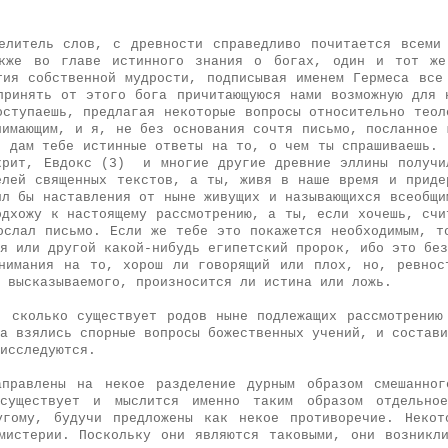
елитель слов, с древности справедливо почитается всеми
акже во главе истинного знания о богах, один и тот же
тия собственной мудрости, подписывая именем Гермеса все
принять от этого бога причитающуюся нами возможную для 
оступаешь, предлагая некоторые вопросы относительно теол
нимающим, и я, не без основания сочтя письмо, посланное 
, дам тебе истинные ответы на то, о чем ты спрашиваешь. 
крит, Евдокc (3) и многие другие древние эллины получи
елей священных текстов, а ты, живя в наше время и приде
ил бы наставления от ныне живущих и называющихся всеобщ
одхожу к настоящему рассмотрению, а ты, если хочешь, счи
ослал письмо. Если же тебе это покажется необходимым, т
я или другой какой-нибудь египетский пророк, ибо это без
нимания на то, хорош ли говорящий или плох, но, ревнос
 высказываемого, произносится ли истина или ложь.
, сколько существует родов ныне подлежащих рассмотрению
а взялись спорные вопросы божественных учений, и состави
исследуются.
аправлены на некое разделение дурным образом смешанног
существует и мыслится именно таким образом отдельно
угому, будучи предложены как некое противоречие. Некот
мистерии. Поскольку они являются таковыми, они возникл