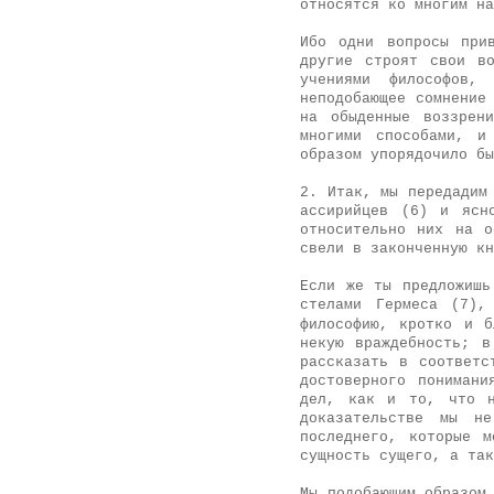
относятся ко многим на
Ибо одни вопросы при
другие строят свои в
учениями философов,
неподобающее сомнение
на обыденные воззрен
многими способами, и
образом упорядочило бы
2. Итак, мы передадим
ассирийцев (6) и ясн
относительно них на о
свели в законченную кн
Если же ты предложишь
стелами Гермеса (7)
философию, кротко и б
некую враждебность; в
рассказать в соответс
достоверного понимани
дел, как и то, что н
доказательстве мы не
последнего, которые 
сущность сущего, а так
Мы подобающим образом