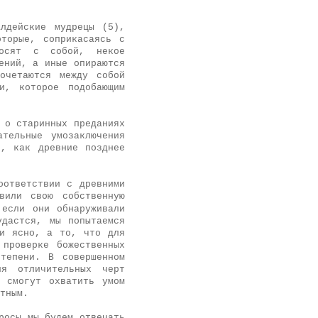
лдейские мудрецы (5),
торые, соприкасаясь с
носят с собой, некое
ений, а иные опираются
очетаются между собой
и, которое подобающим
 о старинных преданиях
тельные умозаключения
о, как древние позднее
оответствии с древними
или свою собственную
 если они обнаруживали
удастся, мы попытаемся
 и ясно, а то, что для
 проверке божественных
тепени. В совершенном
ия отличительных черт
 смогут охватить умом
тным.
росы мы будем отвечать