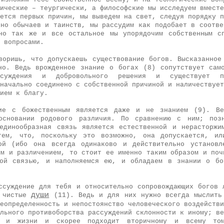
ические – теургически, а философские мы исследуем вместе
ется первых причин, мы выведем на свет, следуя порядку п
ьно обычаев и таинств, мы рассудим как подобает в соотве
но так же и все остальное мы упорядочим собственным с
 вопросами.
воришь, что допускаешь существование богов. Высказанное
но. Ведь врожденное знание о богах (8) сопутствует сам
ссуждения и добровольного решения и существует п
начально соединено с собственной причиной и наличествует
ием к благу.
ние с божественным является даже и не знанием (9). Ве
основании родового различия. По сравнению с ним; поз
единообразная связь является естественной и нерасторжи
тем, что, поскольку это возможно, она допускается, ил
ной (ибо она всегда одинаково и действительно установл
ем и различением, то стоит ее именно таким образом и поч
той связью, и наполняемся ею, и обладаем в знании о бо
ссуждение для тебя и относительно сопровождающих богов 
души
и чистые
(11). Ведь и для них нужно всегда мыслить
еопределенность и непостоянство человеческого воздействи
льного противоборства рассуждений склонности к иному; ве
а и жизни и скорее подходит вторичному и всему том