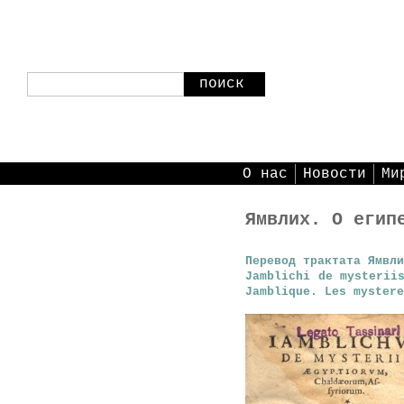
поиск
О нас
Новости
Ми
Ямвлих. О егип
Перевод трактата Ямвл
Jamblichi de mysterii
Jamblique. Les mystere