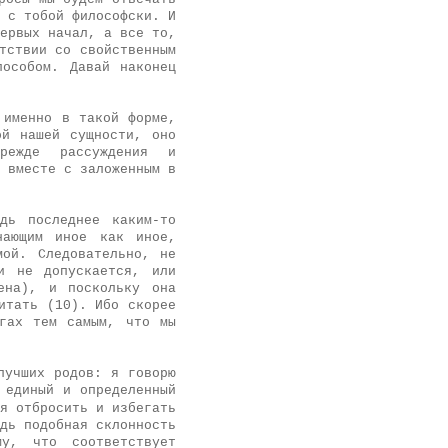
 с тобой философски. И
ервых начал, а все то,
тствии со свойственным
пособом. Давай наконец
 именно в такой форме,
ой нашей сущности, оно
режде рассуждения и
 вместе с заложенным в
дь последнее каким-то
нающим иное как иное,
мой. Следовательно, не
и не допускается, или
ена), и поскольку она
итать (10). Ибо скорее
гах тем самым, что мы
лучших родов: я говорю
 единый и определенный
я отбросить и избегать
дь подобная склонность
у, что соответствует