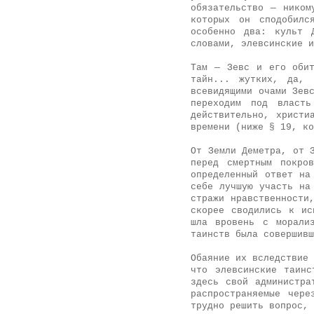
обязательство — ником
которых он сподобилс
особенно два: культ 
словами, элевсинские и
Там — Зевс и его обит
тайн... жутких, да,
всевидящими очами Зев
переходим под власть
действительно, христи
времени (ниже § 19, ко
От Земли Деметра, от 
перед смертным покро
определенный ответ на
себе лучшую участь на
стражи нравственности
скорее сводились к ис
шла вровень с морали
таинств была совершивш
Обаяние их вследствие 
что элевсинские таинс
здесь свой администра
распространяемые чере
трудно решить вопрос, 