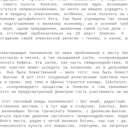
и самого культа. Конечно, элевсинское ядро, возникше
остаться неприкосновенным; но ничто не мешало учредить с
ии в придачу к элевсинским, особенно, если получить на 
ловение дельфийского бога. Так были учреждены так назы
к подготовление к великому осеннему; но и осенний тре
й мере, одним приращением, вызванным самой сутью дела — 
 в отстоящий приблизительно на 20 верст Элевсин. А 
богащению самой элевсинской религии — такому, о каком, в
охватывающая паломников по мере приближения к месту бл
озгласах и песнях, в так называемой iache, «сопровождавш
инского Кефиса. Эта iache, как часть священнодействия, б
ное чувство может уследить за эллинским, но в дальнейш
ия. Она была божественной — мало того: она была божест
м Иакхом. И вот этот созданный религиозным чувством пал
ь и кровь: ему тоже в Афинах строится капище, Iakcheion;
в, «сопровождает» процессию в Элевсин и там принима
этот не предусмотренный Деметрою гость участвовать не мо
 этот ласковый вождь паломников? — Бог юный, радостный,
ественное шествие — а тут еще и созвучие: Iakchos, Bak
 величайших богов греческого Олимпа, с Дионисом-Вакхом
аться простым демоном частичного священнодействия, подо
йного места, рядом с четой великих богинь, как сын — да,
Элевсинского культа это новшество, повторяю, не затронул