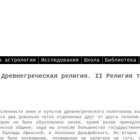
р астрологии
Исследования
Школа
Библиотека
 Древнегреческая религия. II Религия т
исленности имен и культов древнегреческого политеизма вз
тся два довольно четко отделенных друг от друга течения
ором не было обусловлено ничем, кроме разве принадле
анской общине; сюда мы относим большинство государствен
 Паллады Афинской, и Аполлона Дельфийского. Но второе
ем было посвящение, посвящение же налагало на того, 