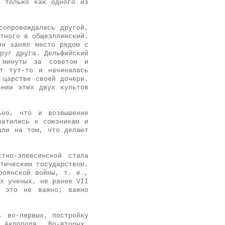
т только как одного из
сопровождалась другой,
тного в общеэллинский.
ин занял место рядом с
руг друга. Дельфийский
 минуты за советом и
т тут-то и начиналась
 царстве своей дочери.
ании этих двух культов
ьно, что и возвышение
ратились к союзникам и
али на том, что делают
тно-элевсинской стала
тическим государством.
роянской войны, т. е.,
х ученых, не ранее VII
о это не важно; важно
, во-первых, постройку
Акрополя. Во-вторых,