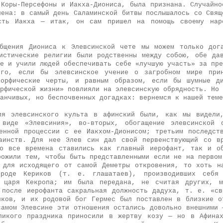
 Коры-Персефоны и Иакха-Диониса, была признана. Случайно
лена: в самый день Саламинской битвы послышалось со Свящ
сть Иакха — итак, он сам пришел на помощь своему нар
бщения Диониса к Элевсинской чете мы можем только дог
истические религии были родственны между собою, обе да
е и учили людей обеспечивать себе «лучшую участь» за пре
ого, если бы элевсинское учение о загробном мире при
 орфические черты, и равным образом, если бы шумные ди
рфической жизни» повлияли на элевсинскую обрядность. Но 
анчивых, но беспочвенных догадках: вернемся к нашей теме
ия элевсинского культа в афинский были, как мы видели
 виде «Элевсиния», во-вторых, обогащение элевсинской о
енной процессии с ее Иакхом-Дионисом; третьим последст
аинств. Для нее Элев син дал свой первенствующий со в
о все времена ставились как главный иерофант, так и о
рожили тем, чтобы быть представленными если не на первом
 для исходящего от самой Деметры откровения, то хоть н
роде Кериков (т. е. глашатаев), производивших себя
о царя Кекропа; им была передана, не считая других, м
 после иерофанта сакральная должность дадуха, т. е. «св
иков, и их родовой бог Гермес был поставлен в близкие о
самом Элевсине эти отношения остались довольно внешними 
ликого праздника приносили в жертву козу — но в Афинах