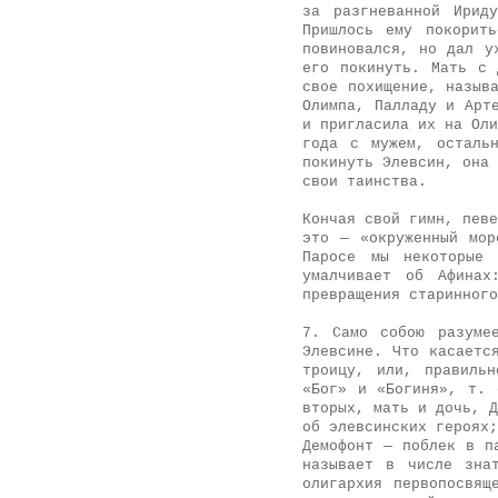
за разгневанной Ирид
Пришлось ему покорит
повиновался, но дал у
его покинуть. Мать с 
свое похищение, назыв
Олимпа, Палладу и Арт
и пригласила их на Оли
года с мужем, осталь
покинуть Элевсин, она 
свои таинства.
Кончая свой гимн, певе
это — «окруженный мор
Паросе мы некоторые 
умалчивает об Афинах
превращения старинного
7. Само собою разуме
Элевсине. Что касаетс
троицу, или, правиль
«Бог» и «Богиня», т. 
вторых, мать и дочь, Д
об элевсинских героях;
Демофонт — поблек в п
называет в числе зна
олигархия первопосвящ