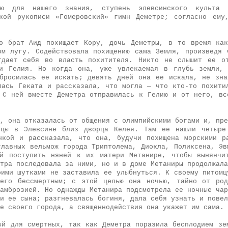
мую для нашего знания, ступень элевсинского культа 
кой рукописи «Гомеровский» гимн Деметре; согласно ему
о брат Аид похищает Кору, дочь Деметры, в то время ка
ом лугу. Содействовала похищению сама Земля, произведя 
тдает себя во власть похитителя. Никто не слышит ее от
 и Гелия. Но когда она, уже увлекаемая в глубь земли, 
бросилась ее искать; девять дней она ее искала, не зн
лась Геката и рассказала, что могла — что кто-то похити
 С ней вместе Деметра отправилась к Гелию и от него, вс
, она отказалась от общения с олимпийскими богами и, пре
ицы в Элевсине близ дворца Келея. Там ее нашли четыре
нкой и рассказала, что она, будучи похищена морскими р
главных вельмож города Триптолема, Диокла, Поликсена, Эв
й поступить няней к их матери Метанире, чтобы вынянчи
тра последовала за ними, но и в доме Метаниры продолжала
оими шутками не заставила ее улыбнуться. К своему питомц
 его бессмертным; с этой целью она ночью, тайно от род
амброзией. Но однажды Метанира подсмотрела ее ночные чар
и ее сына; разгневалась богиня, дала себя узнать и повел
е своего города, а священнодействия она укажет им сама.
ый для смертных, так как Деметра поразила бесплодием зе