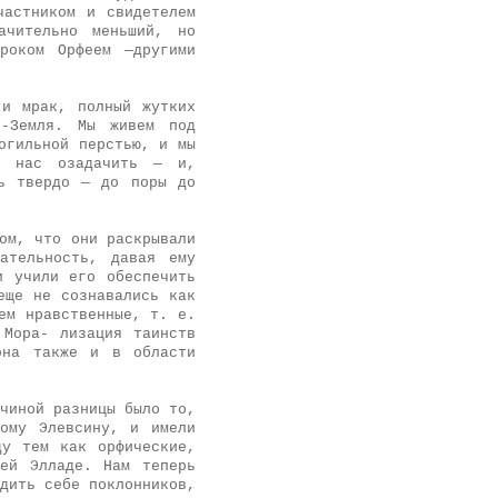
частником и свидетелем
ачительно меньший, но
роком Орфеем —другими
 и мрак, полный жутких
-Земля. Мы живем под
огильной перстью, и мы
ет нас озадачить — и,
сь твердо — до поры до
ом, что они раскрывали
ательность, давая ему
и учили его обеспечить
еще не сознавались как
ем нравственные, т. е.
 Мора- лизация таинств
она также и в области
чиной разницы было то,
кому Элевсину, и имели
ду тем как орфические,
сей Элладе. Нам теперь
дить себе поклонников,