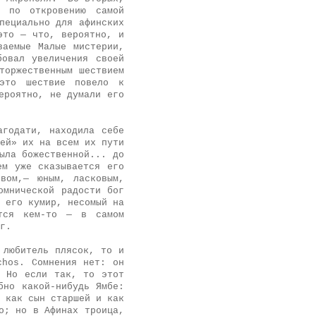
е по откровению самой
пециально для афинских
это — что, вероятно, и
ваемые Малые мистерии,
бовал увеличения своей
торжественным шествием
это шествие повело к
ероятно, не думали его
агодати, находила себе
ей» их на всем их пути
ыла божественной... до
ем уже сказывается его
вом,— юным, ласковым,
омнической радости бог
 его кумир, несомый на
ется кем-то — в самом
г.
 любитель плясок, то и
chos. Сомнения нет: он
. Но если так, то этот
бно какой-нибудь Ямбе:
 как сын старшей и как
о; но в Афинах троица,