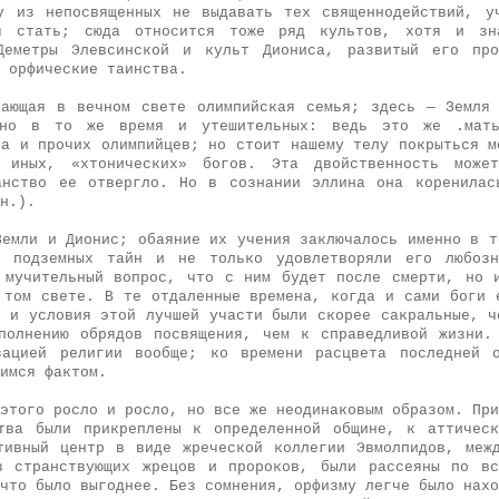
у из непосвященных не выдавать тех священнодействий, у
я стать; сюда относится тоже ряд культов, хотя и зн
Деметры Элевсинской и культ Диониса, развитый его про
 орфические таинства.
ающая в вечном свете олимпийская семья; здесь — Земля
 но в то же время и утешительных: ведь это же .мать
са и прочих олимпийцев; но стоит нашему телу покрыться м
 иных, «хтонических» богов. Эта двойственность мож
анство ее отвергло. Но в сознании эллина она коренила
н.).
Земли и Дионис; обаяние их учения заключалось именно в т
в подземных тайн и не только удовлетворяли его любозн
 мучительный вопрос, что с ним будет после смерти, но 
 том свете. В те отдаленные времена, когда и сами боги 
, и условия этой лучшей участи были скорее сакральные, ч
полнению обрядов посвящения, чем к справедливой жизни.
зацией религии вообще; ко времени расцвета последней 
имся фактом.
этого росло и росло, но все же неодинаковым образом. При
тва были прикреплены к определенной общине, к аттичес
тивный центр в виде жреческой коллегии Эвмолпидов, меж
з странствующих жрецов и пророков, были рассеяны по в
что было выгоднее. Без сомнения, орфизму легче было нахо