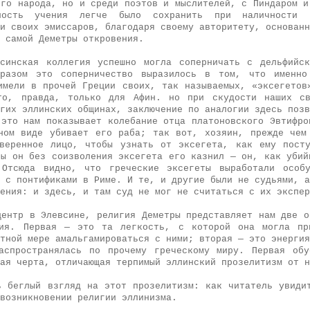
ого народа, но и среди поэтов и мыслителей, с Пиндаром и
ность учения легче было сохранить при наличности ц
и своих эмиссаров, благодаря своему авторитету, основанн
 самой Деметры откровения.
синская коллегия успешно могла соперничать с дельфийс
бразом это соперничество выразилось в том, что именн
имели в прочей Греции своих, так называемых, «эксегетов
это, правда, только для Афин. но при скудости наших св
гих эллинских общинах, заключение по аналогии здесь позв
 это нам показывает колебание отца платоновского Эвтифро
ном виде убивает его раба; так вот, хозяин, прежде чем
веренное лицо, чтобы узнать от эксегета, как ему пост
бы он без соизволения эксегета его казнил — он, как убий
 Отсюда видно, что греческие эксегеты выработали особу
 с понтификами в Риме. И те, и другие были не судьями, а
ения: и здесь, и там суд не мог не считаться с их экспер
центр в Элевсине, религия Деметры представляет нам две о
тия. Первая — это та легкость, с которой она могла пр
тной мере амальгамироваться с ними; вторая — это энергия
аспространялась по прочему греческому миру. Первая об
ая черта, отличающая терпимый эллинский прозелитизм от н
ь беглый взгляд на этот прозелитизм: как читатель увиди
возникновении религии эллинизма.