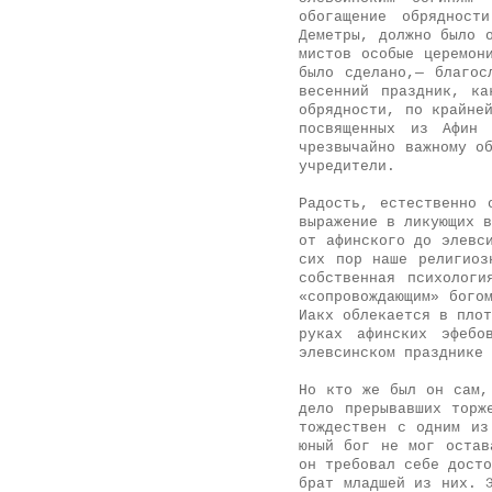
обогащение обрядност
Деметры, должно было 
мистов особые церемон
было сделано,— благос
весенний праздник, ка
обрядности, по крайне
посвященных из Афин
чрезвычайно важному о
учредители.
Радость, естественно 
выражение в ликующих в
от афинского до элевс
сих пор наше религиоз
собственная психолог
«сопровождающим» бого
Иакх облекается в плот
руках афинских эфебо
элевсинском празднике 
Но кто же был он сам,
дело прерывавших торж
тождествен с одним из
юный бог не мог остав
он требовал себе досто
брат младшей из них. 