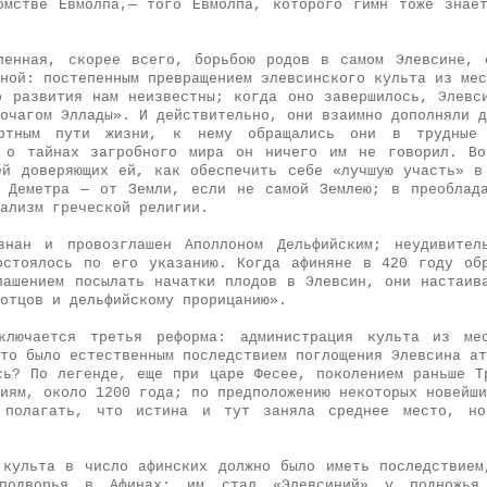
омстве Евмолпа,— того Евмолпа, которого гимн тоже знае
ленная, скорее всего, борьбою родов в самом Элевсине, 
ной: постепенным превращением элевсинского культа из мес
о развития нам неизвестны; когда оно завершилось, Элевс
очагом Эллады». И действительно, они взаимно дополняли д
ертным пути жизни, к нему обращались они в трудные
о о тайнах загробного мира он ничего им не говорил. Во
ей доверяющих ей, как обеспечить себе «лучшую участь» в
 Деметра — от Земли, если не самой Землею; в преоблад
ализм греческой религии.
знан и провозглашен Аполлоном Дельфийским; неудивител
остоялось по его указанию. Когда афиняне в 420 году об
лашением посылать начатки плодов в Элевсин, они настаив
отцов и дельфийскому прорицанию».
ключается третья реформа: администрация культа из мес
то было естественным последствием поглощения Элевсина ат
сь? По легенде, еще при царе Фесее, поколением раньше Т
иям, около 1200 года; по предположению некоторых новейши
 полагать, что истина и тут заняла среднее место, н
 культа в число афинских должно было иметь последствием
 подворья в Афинах; им стал «Элевсиний» у подножья 