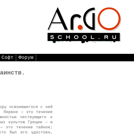
Софт
Форум
аинств.
ору освоившегося с ней
. Первое — это течение
жностью чествующего к
ных культов Греции — и
 — это течение тайное;
кто был его удостоен,