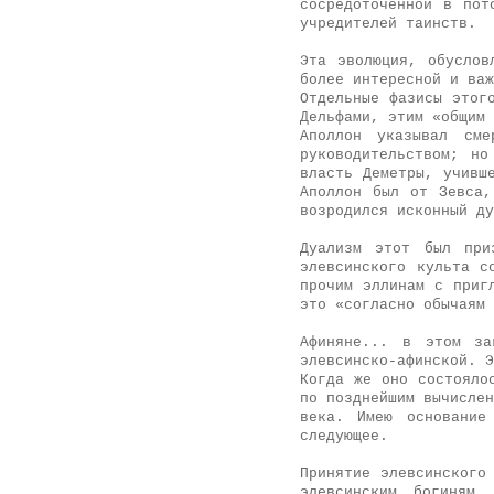
сосредоточенной в пот
учредителей таинств.
Эта эволюция, обуслов
более интересной и важ
Отдельные фазисы этог
Дельфами, этим «общим 
Аполлон указывал см
руководительством; н
власть Деметры, учивш
Аполлон был от Зевса,
возродился исконный ду
Дуализм этот был при
элевсинского культа с
прочим эллинам с приг
это «согласно обычаям 
Афиняне... в этом за
элевсинско-афинской. Э
Когда же оно состояло
по позднейшим вычислен
века. Имею основание
следующее.
Принятие элевсинского
элевсинским богиням