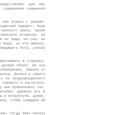
представляет для нас
, содержание священной
к она играла с девами-
чудесный нарцисс; Кора
чаянного крика, кроме
крикнула вторично, ее
ая ни пищи, ни сна; на
л Кору, но кто именно,
евидящего бога, узнала
вратившись в старушку,
 дочери Келея; им она
азбойниками, бежала от
молпа, Долиха и самого
ть их позднорожденного
 горевать и поститься,
у она привязалась так,
ителей, держала его в
ы и вскрикнула, думая,
ела, чтобы граждане ей
млю; тогда Зевс послал