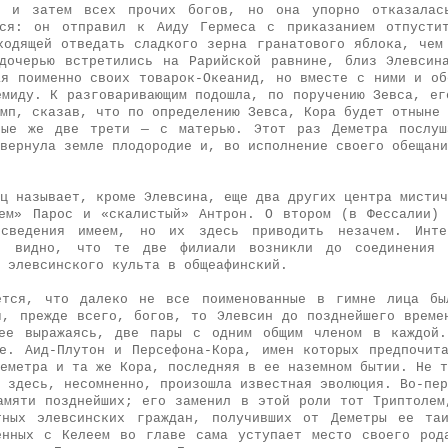
у и затем всех прочих богов, но она упорно отказалас
ься: он отправил к Аиду Гермеса с приказанием отпусти
ходящей отведать сладкого зерна гранатового яблока, чем
дочерью встретились на Рарийской равнине, близ Элевсин
ая поименно своих товарок-Океанид, но вместе с ними и об
емиду. К разговаривающим подошла, по поручению Зевса, ег
мп, сказав, что по определению Зевса, Кора будет отныне 
ные же две трети — с матерью. Этот раз Деметра послуш
вернула земле плодородие и, во исполнение своего обещани
ц называет, кроме Элевсина, еще два других центра мистич
ем» Парос и «скалистый» Антрон. О втором (в Фессалии)
сведения имеем, но их здесь приводить незачем. Инт
: видно, что те две филиали возникли до соединения
 элевсинского культа в общеафинский.
ется, что далеко не все поименованные в гимне лица бы
я, прежде всего, богов, то Элевсин до позднейшего време
нее выражаясь, две пары с одним общим членом в каждой.
е. Аид-Плутон и Персефона-Кора, имен которых предпочит
еметра и та же Кора, последняя в ее наземном бытии. Не т
 здесь, несомненно, произошла известная эволюция. Во-пер
амяти позднейших; его заменил в этой роли тот Триптолем
тных элевсинских граждан, получивших от Деметры ее таи
енных с Келеем во главе сама уступает место своего род