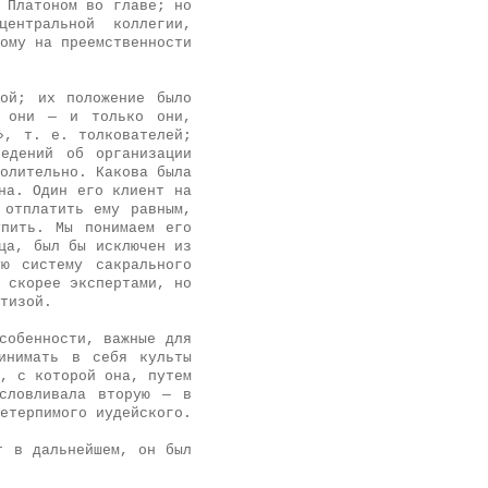
 Платоном во главе; но
ентральной коллегии,
ому на преемственности
кой; их положение было
о они — и только они,
», т. е. толкователей;
едений об организации
олительно. Какова была
на. Один его клиент на
 отплатить ему равным,
упить. Мы понимаем его
ца, был бы исключен из
ю систему сакрального
 скорее экспертами, но
тизой.
собенности, важные для
инимать в себя культы
, с которой она, путем
условливала вторую — в
етерпимого иудейского.
т в дальнейшем, он был