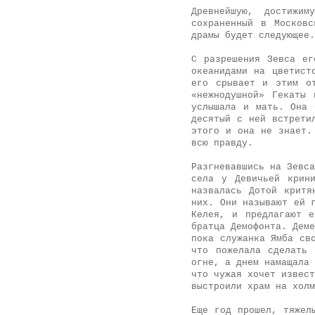
Древнейшую, достижи
сохраненный в Московс
драмы будет следующее.
С разрешения Зевса ег
океанидами на цветист
его срывает и этим о
«нежнодушной» Гекаты
услышала и мать. Она 
десятый с ней встрети
этого и она не знает.
всю правду.
Разгневавшись на Зевса
села у Девичьей крин
назвалась Дотой критя
них. Они называют ей 
Келея, и предлагают е
братца Демофонта. Деме
пока служанка Ямба св
что пожелала сделать
огне, а днем намащала 
что чужая хочет извест
выстроили храм на холм
Еще год прошел, тяжел