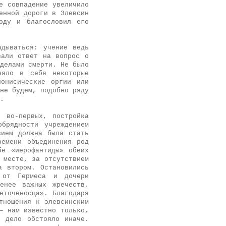
е совпадение увеличило
енной дороги в Элевсин
оду и благословил его
адываться: учение ведь
вали ответ на вопрос о
делами смерти. Не было
няло в себя некоторые
онисические оргии или
не будем, подобно ряду
.
, во-первых, постройка
брядности учреждением
вием должна была стать
ремени объединения род
бе «иерофантиды» обеих
 месте, за отсутствием
а втором. Остановились
 от Гермеса и дочери
енее важных жречеств,
еточеносца». Благодаря
тношения к элевсинским
— нам известно только,
 дело обстояло иначе.