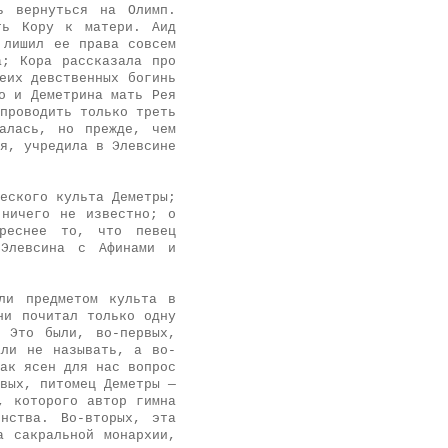
ь вернуться на Олимп.
ть Кору к матери. Аид
 лишил ее права совсем
а; Кора рассказала про
еих девственных богинь
о и Деметрина мать Рея
проводить только треть
алась, но прежде, чем
я, учредила в Элевсине
еского культа Деметры;
 ничего не известно; о
ереснее то, что певец
 Элевсина с Афинами и
ли предметом культа в
ни почитал только одну
 Это были, во-первых,
али не называть, а во-
ак ясен для нас вопрос
вых, питомец Деметры —
, которого автор гимна
нства. Во-вторых, эта
а сакральной монархии,