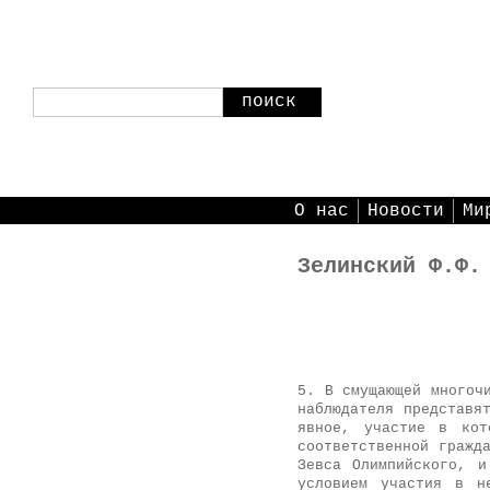
поиск
О нас
Новости
Ми
Зелинский Ф.Ф.
5. В смущающей многоч
наблюдателя представя
явное, участие в кот
соответственной гражд
Зевса Олимпийского, и
условием участия в н