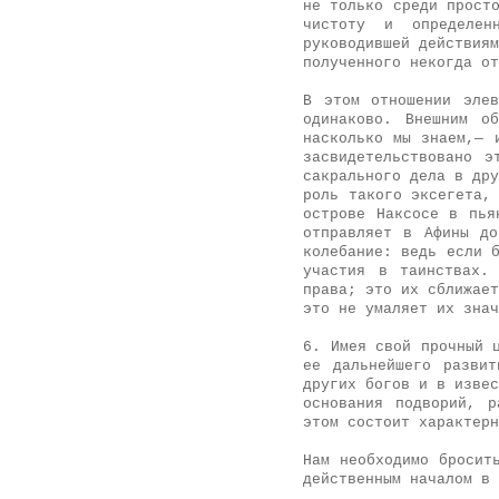
не только среди прост
чистоту и определен
руководившей действиям
полученного некогда от
В этом отношении элев
одинаково. Внешним о
насколько мы знаем,— 
засвидетельствовано 
сакрального дела в дру
роль такого эксегета,
острове Наксосе в пья
отправляет в Афины до
колебание: ведь если 
участия в таинствах.
права; это их сближает
это не умаляет их знач
6. Имея свой прочный 
ее дальнейшего разви
других богов и в извес
основания подворий, р
этом состоит характерн
Нам необходимо бросит
действенным началом в 