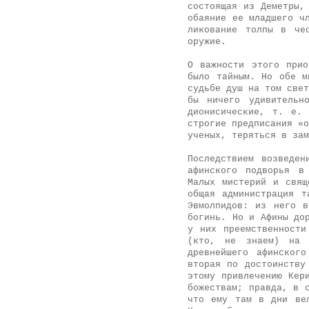
состоящая из Деметры,
обаяние ее младшего ч
ликование толпы в че
оружие.
О важности этого прио
было тайным. Но обе м
судьбе душ на том свет
бы ничего удивительн
дионисические, т. е.
строгие предписания «о
ученых, теряться в зам
Последствием возведен
афинского подворья в
Малых мистерий и свящ
общая администрация т
Эвмолпидов: из него в
богинь. Но и Афины до
у них преемственности
(кто, не знаем) на 
древнейшего афинског
вторая по достоинству
этому привлечению Кер
божествам; правда, в 
что ему там в дни ве