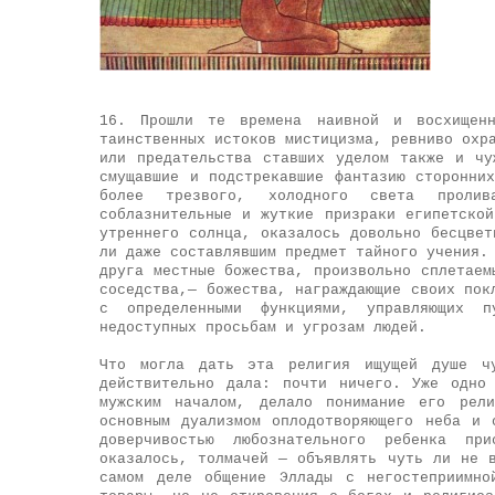
16. Прошли те времена наивной и восхищен
таинственных истоков мистицизма, ревниво охр
или предательства ставших уделом также и чу
смущавшие и подстрекавшие фантазию сторонни
более трезвого, холодного света пролив
соблазнительные и жуткие призраки египетско
утреннего солнца, оказалось довольно бесцвет
ли даже составлявшим предмет тайного учения.
друга местные божества, произвольно сплетаем
соседства,— божества, награждающие своих пок
с определенными функциями, управляющих 
недоступных просьбам и угрозам людей.
Что могла дать эта религия ищущей душе ч
действительно дала: почти ничего. Уже одно
мужским началом, делало понимание его рел
основным дуализмом оплодотворяющего неба и 
доверчивостью любознательного ребенка пр
оказалось, толмачей — объявлять чуть ли не 
самом деле общение Эллады с негостеприимно