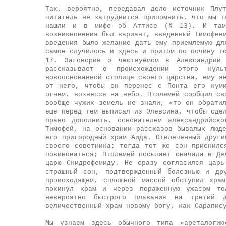
Так, вероятно, передавал дело источник Плу
читатель не затруднится припомнить, что мы т
нашли и в мифе об Аттисе (§ 13). И там 
возникновения был вариант, введенный Тимофее
введения было желание дать ему приемлемую дл
самое случилось и здесь и притом по почину т
17. Заговорив о чествуемом в Александрии
рассказывает о происхождении этого кул
новооснованной столице своего царства, ему я
от него, чтобы он перенес с Понта его куми
огнем, вознесся на небо. Птолемей сообщил св
вообще чужих земель не знали, «то он обрати
еще перед тем выписал из Элевсина, чтобы сде
право дополнить, основателем александрийск
Тимофей, на основании рассказов бывалых люд
его пригородный храм Аида. Отвлеченный други
своего советника; тогда тот же сон приснилс
повиноваться; Птолемей посылает сначала в Де
царю Скидрофемиду. Не сразу согласился цар
страшный сон, подтвержденный болезнью и др
происходящем, сплошной массой обступил хра
покинул храм и через пораженную ужасом то
невероятно быстрого плавания на третий 
величественный храм новому богу, как Сарапис
Мы узнаем здесь обычного типа «ареталогию