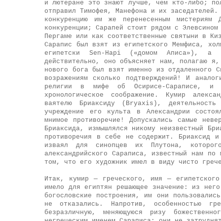
и лютеране это знают лучше, чем кто-либо; по
отправил Тимофея, Манефона и их заседателей.
конкуренцию им же перенесенным мистериям 
конкуренции; Сарапей стоит рядом с Элевсином
Пергаме или как соответственные святыни в Ки
Сарапис был взят из египетского Мемфиса, хол
египетски Sen-Hapi («домом Аписа»), а п
действительно, оно объясняет нам, полагаю я,
нового бога был взят именно из отдаленного С
возражениям сколько подтверждений! И аналог
религии в мифе об Осирисе-Сараписе, и 
хронологическое соображение. Кумир алексан
ваятелю Бриаксиду (Bryaxis), деятельност
учреждение его культа в Александрии состоя
мнимое противоречие! Допускались самые неве
Бриаксида, измышлялся никому неизвестный Бри
противоречия в себе не содержит. Бриаксид и
изваял для синопцев их Плутона, которог
александрийского Сараписа, известный нам по 
том, что его художник имел в виду чисто греч
Итак, кумир — греческого, имя — египетского
имело для египтян решающее значение: из него
богословские построения, им они пользовалис
не отказались. Напротив, особенностью г
безразличную, меняющуюся ризу божественн
негреческим именем Сараписа: они не затрудня