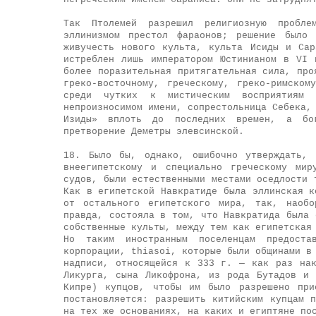
Так Птолемей разрешил религиозную пробле
эллинизмом престол фараонов; решение было 
живучесть нового культа, культа Исиды и Са
истреблен лишь императором Юстинианом в VI
более поразительная притягательная сила, про
греко-восточному, греческому, греко-римско
среди чутких к мистическим восприятиям
непроизносимом имени, сопрестольница Себека,
Изиды» вплоть до последних времен, а бог
претворение Деметры элевсинской.
18. Было бы, однако, ошибочно утверждать, 
внеегипетскому и специально греческому мир
судов, были естественными местами оседлости 
Как в египетской Навкратиде была эллинская к
от остального египетского мира, так, наобо
правда, состояла в том, что Навкратида была 
собственные культы, между тем как египетская
Но таким иностранным поселенцам предоста
корпорации, thiasoi, которые были общинами в
надписи, относящейся к 333 г. — как раз нак
Ликурга, сына Ликофрона, из рода Бутадов и 
Кипре) купцов, чтобы им было разрешено при
постановляется: разрешить китийским купцам 
на тех же основаниях, на каких и египтяне по