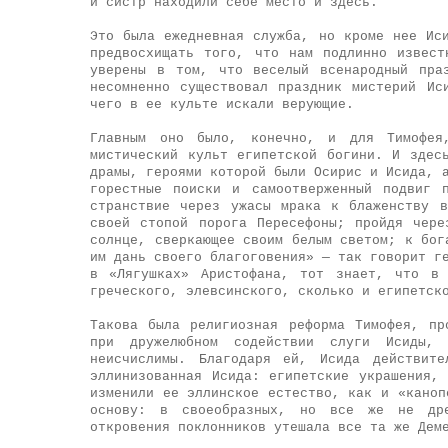
и систр находили себе место и здесь.
Это была ежедневная служба, но кроме нее Ис
предвосхищать того, что нам подлинно извес
уверены в том, что веселый всенародный пра
несомненно существовал праздник мистерий И
чего в ее культе искали верующие.
Главным оно было, конечно, и для Тимофея
мистический культ египетской богини. И здес
драмы, героями которой были Осирис и Исида, 
горестные поиски и самоотверженный подвиг 
странствие через ужасы мрака к блаженству 
своей стопой порога Пересефоны; пройдя чер
солнце, сверкающее своим белым светом; к бог
им дань своего благоговения» — так говорит г
в «Лягушках» Аристофана, тот знает, что в 
греческого, элевсинского, сколько и египетск
Такова была религиозная реформа Тимофея, пр
при дружелюбном содействии слуги Исиды, 
неисчислимы. Благодаря ей, Исида действит
эллинизованная Исида: египетские украшения,
изменили ее эллинское естество, как и «каноп
основу: в своеобразных, но все же не дре
откровения поклонников утешала все та же Дем