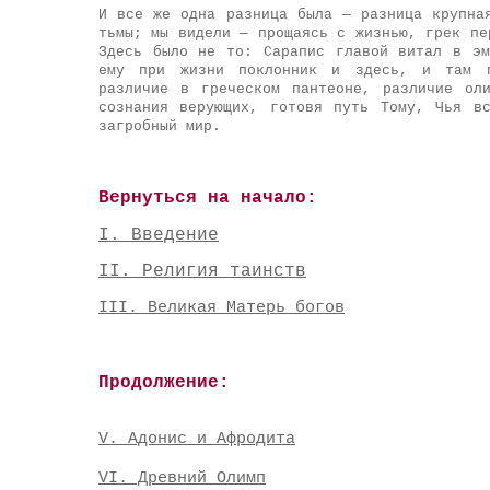
И все же одна разница была — разница крупна
тьмы; мы видели — прощаясь с жизнью, грек пе
Здесь было не то: Сарапис главой витал в эм
ему при жизни поклонник и здесь, и там по
различие в греческом пантеоне, различие ол
сознания верующих, готовя путь Тому, Чья в
загробный мир.
Вернуться на начало:
I. Введение
II. Религия таинств
III. Великая Матерь богов
Продолжение:
V. Адонис и Афродита
VI. Древний Олимп