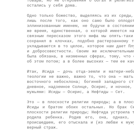
товары, но не откровения о богах и религио
остались у себя дома.
Одно только божество, выделяясь из их среды,
лишь после того, как оно само было оплодо
эллинизованным именем, не будучи в состояни
же время, единственная, о которой имеется н
связным пересказом этого мифа мы опять-так
сохранил в клочках, подобно растерзанному 
укладываются в то целое, которое нам дает Пл
и добросовестности. Своим же исключительны
была обязана, в низменных сферах, тому, что 
об этом потом; а в более высоких — тем ее ка
Итак, Исида — дочь отца-земли и матери-неб
теологии не важно, важно то, что она — мать
восточного небосклона; богиней западного с
дневное, надземное Солнце, Осирис, и ночное,
мужьями: Исиды — Осирис, а Нефтиды — Сет.
Это — в плоскости религии природы; а в плос
Исиды и братом обоих остальных. Но брак С
плоскости религии природы; Нефтида устроила 
родила ребенка. Родив его, она, однако,
происшедшем, его отыскала и (из любви к муж
верный страж.