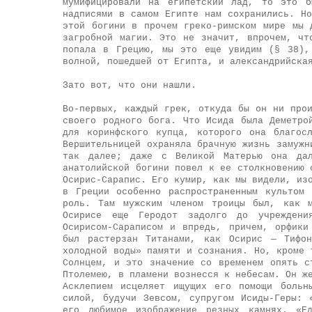
мумифицировали на египетский лад, то это б
надписями в самом Египте нам сохранились. Н
этой богини в прочем греко-римском мире мы 
загробной магии. Это не значит, впрочем, чт
попала в Грецию, мы это еще увидим (§ 38),
волной, пошедшей от Египта, и александрийска
Зато вот, что они нашли.
Во-первых, каждый грек, откуда бы он ни про
своего родного бога. Что Исида была Деметро
для коринфского купца, которого она благос
Вершительницей охраняла брачную жизнь замужн
так далее; даже с Великой Матерью она дал
анатолийской богини повел к ее столкновению 
Осирис-Сарапис. Его кумир, как мы видели, из
в Греции особенно распространенным культом
роль. Там мужским членом троицы был, как м
Осирисе еще Геродот задолго до учреждени
Осирисом-Сараписом и впредь, причем, орфики
был растерзан Титанами, как Осирис — Тифо
холодной воды» памяти и сознания. Но, кроме 
Солнцем, и это значение со временем опять с
Птолемею, в пламени вознесся к небесам. Он ж
Асклепием исцеляет ищущих его помощи больн
силой, будучи Зевсом, супругом Исиды-Геры: 
его любимое изображение резных камнях. «Е