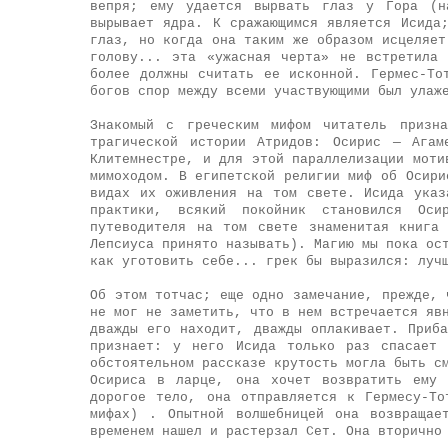
вепря; ему удается вырвать глаз у Гора (н
вырывает ядра. К сражающимся является Исида
глаз, но когда она таким же образом исцеляет
голову... эта «ужасная черта» не встретила
более должны считать ее исконной. Гермес-То
богов спор между всеми участвующими был улаж
Знакомый с греческим мифом читатель призн
трагической истории Атридов: Осирис — Агам
Клитемнестре, и для этой параллелизации моти
мимоходом. В египетской религии миф об Осири
видах их оживления на том свете. Исида указ
практики, всякий покойник становился Ос
путеводителя на том свете знаменитая книга
Лепсиуса принято называть). Магию мы пока ос
как уготовить себе... грек бы выразился: луч
Об этом тотчас; еще одно замечание, прежде, 
не мог не заметить, что в нем встречается яв
дважды его находит, дважды оплакивает. Приб
признает: у него Исида только раз спасает 
обстоятельном рассказе крутость могла быть с
Осириса в ларце, она хочет возвратить ему 
дорогое тело, она отправляется к Гермесу-Т
мифах) . Опытной волшебницей она возвращае
временем нашел и растерзал Сет. Она вторично