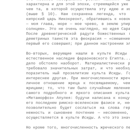
характерна и для этой эпохи, стремящейся уже
чем та, в которой осуществила эту идею и и
(выше § 10). Нам сохранена легенда, что в
кипрский царь Никокреонт, обратившись к ново
— моя глава, море — мое чрево, в землю упи
солнцем». Это не очень наглядно, но идея Сар
После древнегреческой радуги божественных 
деметриных таинств эта феокрасия — «смешени
первый его совершил; при данном настроении э
Во-вторых, верующие нашли в культе Исиды 
естественное наследие фараоновского Египта..
дело обстояло наоборот. Материалистически 
требовало значительных затрат, и что необхо
поразитель ный прозелитизм культа Исиды. Г
интереснее другая. При многочисленности жре
личное отношение жреца к посвящаемому, че
жрицами; то, что там было случайным явлени
самого подробного и яркого описания культа
«Метаморфоз» Апулея: будучи написана к конц
его последнем римско-вселенском фазисе и, не
позволительно будет сослаться на слова ге
нежность и сыновнее почтение — несомненно,
осуществляется в культе Исиды. А что это зна
Но кроме того, многочисленность жреческого п