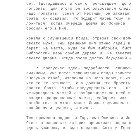
Сет, (догадавшись и сам о происшедшем, доп
погубить; для этого он воспользовался след
надо полагать, узнал от Нефтиды) он заказал
брата, он объявил, что подарит ларец тому, к
ложиться; когда очередь дошла до Осириса, 
бросили его в Нил.
Узнала о случившемся Исида; отрезав свои вол
своего мужа. Тем временем Нил отнес ларец в
берег; на месте, куда он был выброшен, быс
Библосский царь срубил дерево и, не замети
своего дворца. Исида после долгих блужданий 
... Я пропускаю здесь подробности, слишко
видимому, уже после эллинизации Исиды заимст
выслужив столб, извлекла из него ларец и из
что-то ее отзывает, она должна его бросить
своего брата. Чтобы предупредить его — н
четырнадцать частей и разбрасывает по всей з
находит разрозненные части, собирает их; 
погибшего. Но этого мало: Исида научилась в
покойному и целость, и жизнь.
Тем временем подрос и Гор, сын Осириса и Ис
Ответ в плоскости истории происходит перед 
«день ужасов», в виде поединка Сета и Гора