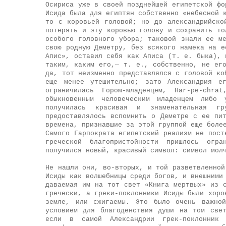
Осириса уже в своей позднейшей египетской фо
Исида была для египтян собственно «небесной 
то с коровьей головой; но до александрийско
потерять и эту коровью голову и сохранить то
особого головного убора; таковой знали ее м
свою родную Деметру, без всякого намека на е
Апис», оставил себя как Аписа (т. е. быка), 
таким, каким его,— т. е., собственно, не ег
да, тот неизменно представлялся с головой ко
еще менее утешительно; зато Александрия е
ограничилась Гором-младенцем, Har-pe-chra
обыкновенным человеческим младенцем либо
получилась красивая и знаменательная гр
предоставлялось вспомнить о Деметре с ее пи
времена, признавшие за этой группой еще боле
Самого Гарпократа египетский реализм не пост
греческой благопристойности пришлось огр
получился новый, красивый символ: символ мол
Не нашли они, во-вторых, и той разветвленной
Исиды как волшебницы среди богов, и внешними
даваемая им на тот свет «Книга мертвых» из 
гречески, а греки-поклонники Исиды были хоро
земле, или сжигаемы. Это было очень важной
условием для благоденствия души на том све
если в самой Александрии грек-поклонник