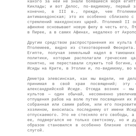
какого за ней не знали боявшиеся моря египт
Киклады; и вот Делос, по-видимому, первый 
конечно, в III в., прежде, чем Птолеме
антимакедонская; это их особенно сблизило с
стремлений македонских царей. Птолемей II о
афиняне основывают новую филу в честь его, П
в Пирее, а в самих Афинах, недалеко от Акроп
Другим средством распространения их культа 
Птолемеев, видно из стихотворений Феокрита
Египте, получая земельный надел в тамошних
политики, которым располагали греческие ц
понятно, не переставали служить той богине, 
Исиды на Крите, в Этолии и, по-видимому, во 
Деметра элевсинская, как мы видели, не дел
принимая в свой храм посвящений; эту с
александрийской Исиде. Отсюда возник — мы
культов — один обычай, несомненно увеличи
отпущения рабов на волю путем посвящения их 
собранная или самим рабом, или его покровит
хозяином, вносилась последнему от имени Иси
отпускаемого. Это не стесняло его свободы, а
ее, подвергался не только светскому, но и д
образом становился в особенно близкие отно
слугой.