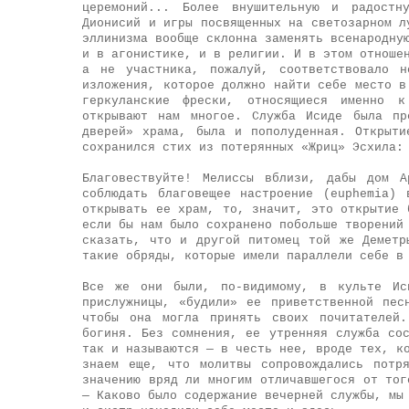
церемоний... Более внушительную и радостн
Дионисий и игры посвященных на светозарном л
эллинизма вообще склонна заменять всенародну
и в агонистике, и в религии. И в этом отноше
а не участника, пожалуй, соответствовало н
изложения, которое должно найти себе место в
геркуланские фрески, относящиеся именно к
открывают нам многое. Служба Исиде была пр
дверей» храма, была и пополуденная. Открыт
сохранился стих из потерянных «Жриц» Эсхила:
Благовествуйте! Мелиссы вблизи, дабы дом А
соблюдать благовещее настроение (euphemia)
открывать ее храм, то, значит, это открытие 
если бы нам было сохранено побольше творений
сказать, что и другой питомец той же Деметр
такие обряды, которые имели параллели себе в
Все же они были, по-видимому, в культе Ис
прислужницы, «будили» ее приветственной пес
чтобы она могла принять своих почитателей.
богиня. Без сомнения, ее утренняя служба со
так и называются — в честь нее, вроде тех, к
знаем еще, что молитвы сопровождались потр
значению вряд ли многим отличавшегося от тог
— Каково было содержание вечерней службы, мы