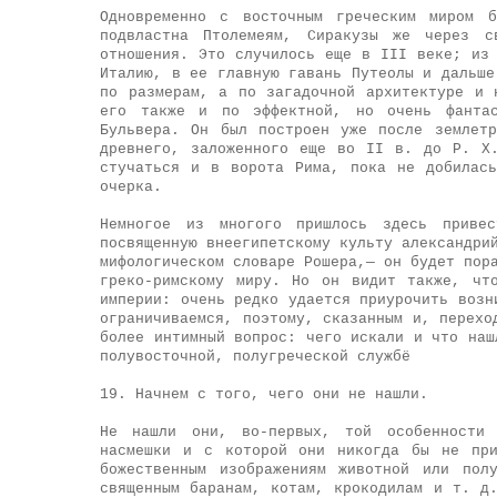
Одновременно с восточным греческим миром 
подвластна Птолемеям, Сиракузы же через с
отношения. Это случилось еще в III веке; из
Италию, в ее главную гавань Путеолы и дальше
по размерам, а по загадочной архитектуре и 
его также и по эффектной, но очень фантас
Бульвера. Он был построен уже после землет
древнего, заложенного еще во II в. до Р. X
стучаться и в ворота Рима, пока не добилас
очерка.
Немногое из многого пришлось здесь привес
посвященную внеегипетскому культу александри
мифологическом словаре Рошера,— он будет пор
греко-римскому миру. Но он видит также, чт
империи: очень редко удается приурочить возн
ограничиваемся, поэтому, сказанным и, перехо
более интимный вопрос: чего искали и что наш
полувосточной, полугреческой службё
19. Начнем с того, чего они не нашли.
Не нашли они, во-первых, той особенности 
насмешки и с которой они никогда бы не при
божественным изображениям животной или пол
священным баранам, котам, крокодилам и т. д