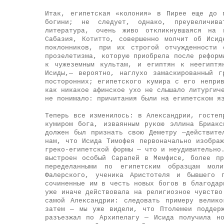
Итак, египетская «колония» в Пирее еще до 
богини; не следует, однако, преувеличив
литература, очень живо откликнувшаяся на 
Сабазия, Котитто, совершенно молчит об Исид
поклонников, при их строгой отчужденности
прозелетизма, которую приобрела после реформ
к чужеземным культам, и египтян к неегиптя
Исиды,— вероятно, наглухо замаскированный г
посторонних; египетского кумира с его непри
как никакое афинское ухо не слышало литургич
не понимало: причитания были на египетском я
Теперь все изменилось: в Александрии, гостеп
кумиром бога, изваянным рукою эллина Бриак
должен был признать свою Деметру —действите
нам, что Исида Тимофея первоначально изобра
греко-египетской формы — что и неудивительно
выстроен особый Сарапей в Мемфисе, более п
переделанными по египетским образцам мол
Фалерского, ученика Аристотеля и бывшего 
сочиненные им в честь новых богов в благодар
уже иначе действовала на религиозное чувство
самой Александрии: следовать примеру велик
затем — мы уже видели, что Птолемеи поддер
разъезжал по Архипелагу — Исида получила н