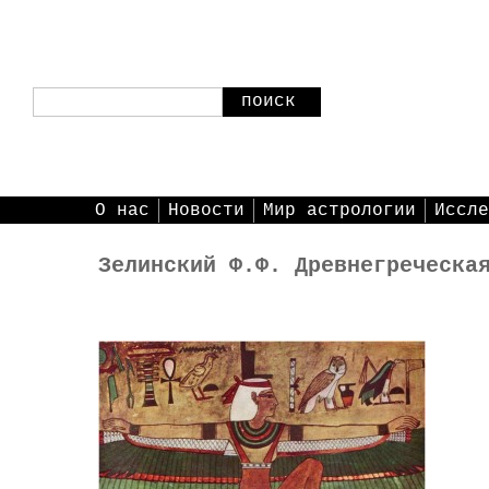
поиск
О нас
Новости
Мир астрологии
Иссле
Зелинский Ф.Ф. Древнегреческа