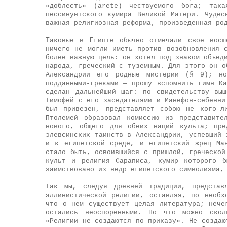
«доблесть» (arete) чествуемого бога; так
пессинунтского кумира Великой Матери. Чудес
важная религиозная реформа, произведенная ро
Таковые в Египте обычно отмечали свое восш
ничего не могли иметь против возобновления 
более важную цель: он хотел под знаком объед
народа, греческий с туземным. Для этого он о
Александрии его родные мистерии (§ 9); но
подданными-греками — прошу вспомнить гимн К
сделан дальнейший шаг: по свидетельству выш
Тимофей с его заседателями и Манефон-себенни
был привезен, представляет собою не кого-л
Птолемей образовал комиссию из представите
нового, общего для обеих наций культа; пре
элевсинских таинств в Александрии, успевший 
и к египетской среде, и египетский жрец Ма
стало быть, освоившийся с пришлой, греческой
культ и религия Сараписа, кумир которого б
заимствовано из недр египетского символизма,
Так мы, следуя древней традиции, представ
эллинистической религии, оставляя, по необх
что о нем существует целая литература; нече
остались неоспоренными. Но что можно скол
«Религии не создаются по приказу». Не создаю