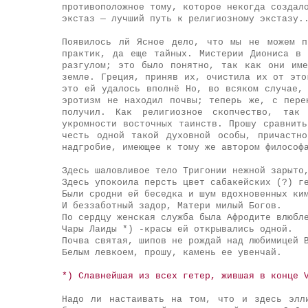
противоположное тому, которое некогда создал
экстаз — лучший путь к религиозному экстазу.
Появилось лй Ясное дело, что мы не можем п
практик, да еще тайных. Мистерии Диониса в 
разгулом; это было понятно, так как они име
земле. Греция, приняв их, очистила их от это
это ей удалось вполнё Но, во всяком случае,
эротизм не находил почвы; теперь же, с пере
получил. Как религиозное скопчество, так 
укромности восточных таинств. Прошу сравнит
честь одной такой духовной особы, причастн
надгробие, имеющее к тому же автором философ
Здесь шаловливое тело Тригонии нежной зарыто
Здесь упокоила персть цвет сабакейских (?) г
Были сродни ей беседка и шум вдохновенных ки
И беззаботный задор, Матери милый Богов.
По сердцу женская служба была Афродите влюбл
Чары Лаиды *) -красы ей открывались одной.
Почва святая, шипов не рождай над любимицей 
Белым левкоем, прошу, камень ее увенчай.
*) Славнейшая из всех гетер, жившая в конце 
Надо ли настаивать на том, что и здесь элл