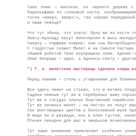
Само ложе — высокое, из черного дерева с 
барельефами из слоновой кости, изображающим
тоски «вверх, вверх!», так хорошо переданной
и наша певица?
Что тут эбена, что злата! Орлы же из кости с
Зевсу-Крониду несут виночерпия в высь молодо
Сверху — порфира ковров; они сна беспробудно
С гордостью скажет Милет и на Самосе пастырь
«Нашей работой твое изукрашено ложе, Адонис!
Ложе Киприде — одно, а Адонису-свету — друго
*) Т. е. милетские мастерицы сделали ковры и
Перед ложами — столы с угощениями для блажен
Все здесь лежит на столах, что в ветвях плод
Садики нежные тут же в серебряных вижу корзи
Тут же в сосудах златых благовоний сирийских
Тут же печенья манят — на листах их пекут ма
Сок многовидных цветов к белоснежной муке пр
В меде ее ж разведя, иль в елее густом, нале
Птичек пекарки для вас и зверьков всевозможн
Тут наше внимание привлекают особенно упом