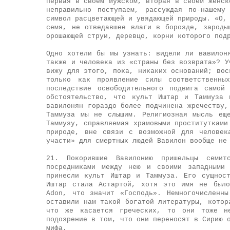
первая в своем мужском, вторая в своем женск
неправильно поступаем, рассуждая по-нашему
символ расцветающей и увядающей природы. «О,
семя, не отведавшее влаги в борозде, зароды
орошающей струи, деревцо, корни которого под
Одно хотели бы мы узнать: видели ли вавилон
также и человека из «страны без возврата»? У
вижу для этого, пока, никаких оснований; вос
только как проявление силы соответственн
последствие освободительного подвига самой
обстоятельство, что культ Иштар и Таммуза 
вавилонян гораздо более подчинена жречеству,
Таммуза мы не слышим. Религиозная мысль ещ
Таммузу, справляемая храмовыми проститутками
природе, вне связи с возможной для человек
участи» для смертных людей Вавилон вообще не
21. Покорившие Вавилонию пришельцы семи
посредниками между нею и своими западными 
принесли культ Иштар и Таммуза. Его сущнос
Иштар стала Астартой, хотя это имя не было
Adon, что значит «Господь». Немногочисленн
оставили нам такой богатой литературы, котор
что же касается греческих, то они тоже не
подозрение в том, что они переносят в Сирию 
мифа.