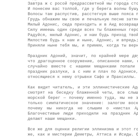
Завтра ж с росой предрассветной мы города ст
И понесем вас толпой, где у берега волны буш
Волосы там распустив, расстегнув выше пояса 
Грудь обнажим мы свою и печальную песню затя
Милый Адонис, сюда приходить и в Аид возвращ
Силу имеешь один среди всех ты блаженных гер
Радуйся, милый Адонис, и нам будь приход тво
Милостив будь к нам и ныне, Адонис, и впредь
Приняли ныне тебя мы, и примем, когда ты вер
Праздник Адоний, значит, по крайней мере дв
что драгоценное сооружение, описанное нами, 
случайно вместе с нашими мещанками попали
праздник разлуки, а с ним и плач по Адонисе
относящиеся к нему отрывки Сафо и Праксиллы.
Как видит читатель, и эти эллинистические Ад
смотрят на беседку блаженной четы, все слы
морской берег — почему именно туда, мы не 
только симпатическое значение: залогом вос
почему мы никогда не слышим о «мистах Ад
Благочестивые люди приходили на праздник А
делают наши мещанки.
Все же для оценки религии эллинизма и этот г
же, как и мистерии Деметры, Аттиса и Исиды. 