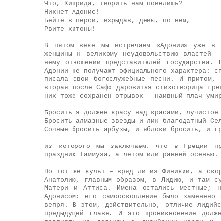
Что, Киприда, творить нам повелишь?
Никнет Адонис!
Бейте в перси, взрыдав, девы, по нем,
Рвите хитоны!
В пятом веке мы встречаем «Адонии» уже в 
женщины к великому неудовольствию властей 
нему отношении представителей государства. 
Адонии не получают официального характера: с
писала свои богослужебные песни. И притом, 
вторая после Сафо даровитая стихотворица гре
них тоже сохранен отрывок — наивный плач уми
Бросить я должен красу над красами, лучистое
Бросить алмазные звезды и лик благодатный Се
Сочные бросить арбузы, и яблоки бросить, и г
из которого мы заключаем, что в Греции пр
праздник Таммуза, а летом или ранней осенью.
Но тот же культ — вряд ли из Финикии, а ско
Анатолию, главным образом, в Лидию, и там с
Матери и Аттиса. Имена остались местные; н
Адонисом: его самооскопление было заменено
вепря. В этом, действительно, отличие лидий
предыдущей главе. И это проникновение долж