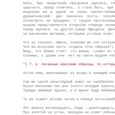
века, был свидетелем праздника Адониса, с
царского, прошу отметить, а стало быть, при
виденное им в одной из своих прелестнейш
драматической: две землячки поэта, посел
посмотреть на праздник. С трудом протиснув
взорам представляется открытая спереди зеле
кумир Адониса, на другом кумир Афродиты. Дел
на расписные материи, которыми устланы ложа:
Что за ткачихи, Афина, покровы им эти соткал
Чья им искусная кисть создала этих образов*)
Ведь, что живые стоят, что живые, гуляют по 
Скажешь, с душою они: нет на свете мудрей че
*) Т. е. писанные красками образцы, по котор
Потом лишь приковывает их взоры и лежащий по
Сам же какой ненаглядный лежит на серебряном
Пухом весенним как раз золотя молодые ланиты
Трижды любимый Адонис, и в мраке Аида любимы
То же скажет вскоре затем и певица богослуже
Лет жениху восемнадцать, поди — девятнадцать
Пух золотой на устах, молодое не колет лобза