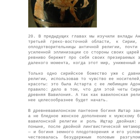
20. В предыдущих главах мы изучили вклады А
третьей греко-восточной области, к Сирии
оплодотворительницы античной религии, почти
усиленной эллинизации со стороны своих царей
ревниво бережет про себя своих презираемых 
далекого момента, когда этот мир, униженный 
Только одно сирийское божество уже с давн
религии, использовав то чувство ее носителей
красоты: это была Астарта с ее любимцем Адо
правило: дело в том, что для этой четы Сир
древняя Вавилония. А так как вавилонская рел
нее целесообразнее будет начать.
В древневавилонском пантеоне богиня Иштар за
а не бледное женское дополнение к мужскому б
вавилонской религии и роль Ищтар двойная:
поныне, после двойной лингвистической метамо
— и богиня земного плодотворения и его услов
чествовалась безудержным половым разгуло