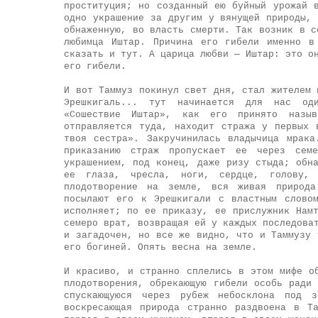
проституция; но созданный ею буйный урожай 
одно украшение за другим у вянущей природы,
обнаженную, во власть смерти. Так возник в с
любимца Иштар. Причина его гибели именно в
сказать и тут. А царица любви — Иштар: это о
его гибели.
И вот Таммуз покинул свет дня, стал жителем 
Эрешкигаль... тут начинается для нас оди
«Сошествие Иштар», как его принято назы
отправляется туда, находит стража у первых 
твоя сестра». Закручинилась владычица мрак
приказанию страж пропускает ее через сем
украшением, под конец, даже ризу стыда; обн
ее глаза, чресла, ноги, сердце, голову,
плодотворение на земле, вся живая природа
посылают его к Эрешкигали с властным слово
исполняет; по ее приказу, ее прислужник Нам
семеро врат, возвращая ей у каждых последова
и загадочен, но все же видно, что и Таммузу 
его богиней. Опять весна на земле.
И красиво, и странно сплелись в этом мифе о
плодотворения, обрекающую гибели особь ради
спускающуюся через рубеж небосклона под з
воскресающая природа странно раздвоена в Т