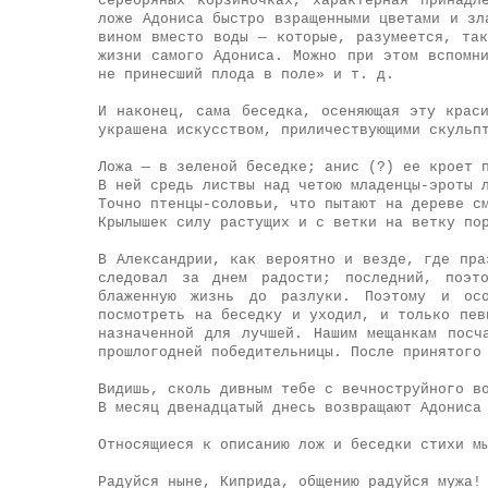
серебряных корзиночках, характерная принадл
ложе Адониса быстро взращенными цветами и зл
вином вместо воды — которые, разумеется, та
жизни самого Адониса. Можно при этом вспомн
не принесший плода в поле» и т. д.
И наконец, сама беседка, осеняющая эту крас
украшена искусством, приличествующими скульп
Ложа — в зеленой беседке; анис (?) ее кроет 
В ней средь листвы над четою младенцы-эроты 
Точно птенцы-соловьи, что пытают на дереве с
Крылышек силу растущих и с ветки на ветку по
В Александрии, как вероятно и везде, где пра
следовал за днем радости; последний, поэт
блаженную жизнь до разлуки. Поэтому и осо
посмотреть на беседку и уходил, и только пев
назначенной для лучшей. Нашим мещанкам посч
прошлогодней победительницы. После принятого
Видишь, сколь дивным тебе с вечноструйного в
В месяц двенадцатый днесь возвращают Адониса
Относящиеся к описанию лож и беседки стихи м
Радуйся ныне, Киприда, общению радуйся мужа!