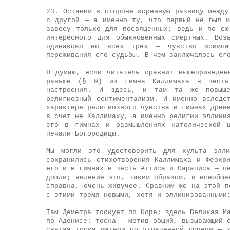
23. Оставим в стороне коренную разницу между
с другой — а именно ту, что первый не был м
завесу только для посвященных; ведь и по сю
интересного для обыкновенных смертных. Воз
одинаково во всех трех — чувство «симпа
переживания его судьбы. В чем заключалось ег
Я думаю, если читатель сравнит вышеприведен
раньше (§ 9) из гимна Каллимаха в честь
настроения. И здесь, и там та же повыше
религиозный сентиментализм. И именно вследс
характере религиозного чувства в гимнах древ
в счет не Каллимаху, а именно религии эллини
его в гимнах и размышлениях католической ц
печали Богородицы.
Мы могли это удостоверить для культа элли
сохранились стихотворения Каллимаха и Феокр
его и в гимнах в честь Аттиса и Сараписа — п
дошли; явление это, таким образом, и всеобще
справка, очень живучее. Сравним же на этой п
с этими тремя новыми, хотя и эллинизованными
Там Деметра тоскует по Коре; здесь Великая М
по Адонисе: тоска — мотив общий, вызывающий 
святая тоска матери по утраченной дочери — 