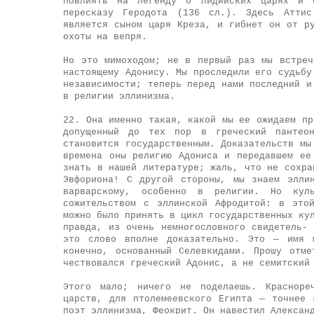
повлиять на легенду о лидийских царях и 
пересказу Геродота (136 сл.). Здесь Аттис
является сыном царя Креза, и гибнет он от р
охоты на вепря.
Но это мимоходом; не в первый раз мы встреч
настоящему Адонису. Мы проследили его судьбу
независимости; теперь перед нами последний и
в религии эллинизма.
22. Она именно такая, какой мы ее ожидаем пр
допущенный до тех пор в греческий пантео
становится государственным. Доказательств мы
времена оны религию Адониса и передавшем ее
знать в нашей литературе; жаль, что не сохра
Эвфориона! С другой стороны, мы знаем элли
варварскому, особенно в религии. Но кул
сожительством с эллинской Афродитой: в это
можно было принять в цикл государственных ку
правда, из очень немногословного свидетель-
это слово вполне доказательно. Это — имя 
конечно, основанный Селевкидами. Прошу отм
чествовался греческий Адонис, а не семитский
Этого мало; ничего не поделаешь. Красноре
царств, для птолемеевского Египта — точнее 
поэт эллинизма, Феокрит. Он навестил Алексан