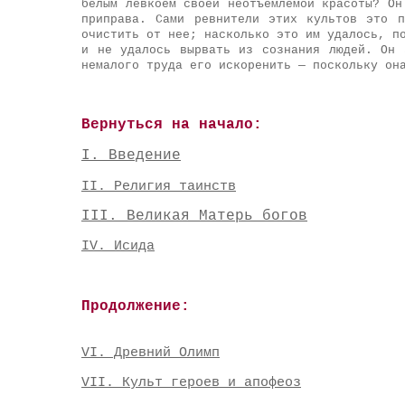
белым левкоем своей неотъемлемой красоты? Он
приправа. Сами ревнители этих культов это 
очистить от нее; насколько это им удалось, п
и не удалось вырвать из сознания людей. Он 
немалого труда его искоренить — поскольку он
Вернуться на начало:
I. Введение
II. Религия таинств
III. Великая Матерь богов
IV. Исида
Продолжение:
VI. Древний Олимп
VII. Культ героев и апофеоз