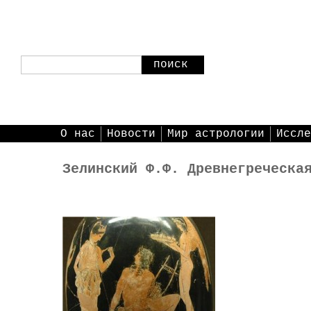
поиск
О нас
Новости
Мир астрологии
Иссле
Зелинский Ф.Ф. Древнегреческа