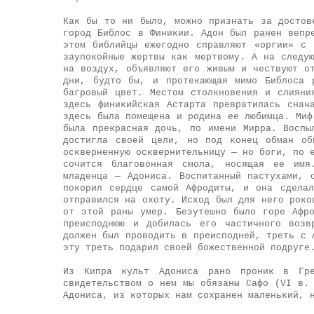
Как бы то ни было, можно признать за достов
город Библос в Финикии. Адон был ранен вепр
этом библийцы ежегодно справляют «оргии» с
заупокойные жертвы как мертвому. А на следу
на воздух, объявляют его живым и чествуют о
дни, будто бы, и протекающая мимо Библоса 
багровый цвет. Местом столкновения и слияни
здесь финикийская Астарта превратилась снач
здесь была помещена и родина ее любимца. Миф
была прекрасная дочь, по имени Мирра. Воспы
достигла своей цели, но под конец обман об
оскверненную осквернительницу — но боги, по 
сочится благовонная смола, носящая ее имя
младенца — Адониса. Воспитанный пастухами, 
покорил сердце самой Афродиты, и она сдела
отправился на охоту. Исход был для него роко
от этой раны умер. Безутешно было горе Афр
преисподнюю и добилась его частичного возв
должен был проводить в преисподней, треть с 
эту треть подарил своей божественной подруге
Из Кипра культ Адониса рано проник в Гре
свидетельством о нем мы обязаны Сафо (VI в.
Адониса, из которых нам сохранен маленький, 