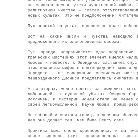
но слишком земные утехи чувственной любви. 
религиозном чувстве — совсем отсутствовавш
новых культах. Это не предположение; читател
Пух золотой на устах, молодое не колет лобза
Вот на какие мысли и чувства наводило по
предложенного их благоговейным взорам.
Тут, правда, напрашивается одно возражение,
греческих мистериях этот элемент имелся нали
любовь к невесте, к Эвридике, заставила спус
этим красивым мифом в подтверждение нашего д
Эвридике — не содержание орфических мист
первозданного Диониса предлагались симпатии 
А во-вторых, можно попытаться выделить хоть
любовницей, а супругой убитого Осириса-Са
исключен, и мистерии Исиды стали не менее 
своей легкомысленной «Науке любви» прямо рек
Не забывай и святыни телицы в льняном облаче
Дев она делает тем, чем была Зевсу сама.
Практика была очень красноречива; и мы име
почве именно этих эллинизованных восто