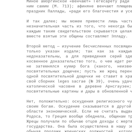
Миное аморгинской «венчают» Гегесарету ради
ним самим (М. 713); афиняне венчают плющев
праздник Паллады, «ради его благочестия и ус
И так далее; мы можем привести лишь часть
незначительная часть из того, что некогда б
каждым таким свидетельством скрывается цела
вместе взятые эти общины составляют Элладу.
Второй метод — изучение бесчисленных посвяще
только указан издали; так как за кажды
недоказательны, а для приведения серий зд
косвенное доказательство того, о чем идет ре
не затемнялся кумир бога (какого, неизве
посвятительных дощечек; пусть же жрец пере
одной посвятительной дощечки не ставит в хр
свой сборник leges sacrae (№ 39), очень удач
католической часовне в деревне Арнсгаузен
посвятительные картины и дары в обновленной 
Нет, положительно: оскудения религиозного ч
своим богам. Оскудение сказывается в друго
области экономической. Если не считать выдв
Родоса, то Греция вообще обеднела, общинам т
Жрецы получали по обычаю отцов доходы с жерт
государства. Она была осуществлена в нашу э
обычая продажи жреческих должностей, котор