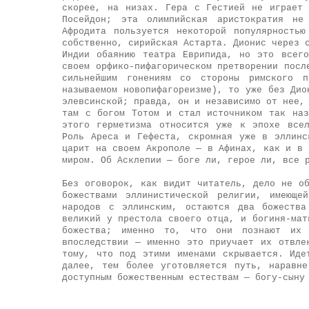
скорее, на низах. Гера с Гестией не играет
Посейдон; эта олимпийская аристократия не
Афродита пользуется некоторой популярность
собственно, сирийская Астарта. Дионис через 
Индии обаянию театра Еврипида, но это всег
своем орфико-пифагорическом претворении посл
сильнейшим гонениям со стороны римского 
называемом новопифагореизме), то уже без Дио
элевсинской; правда, он и независимо от нее,
там с богом Тотом и стал источником так наз
этого герметизма относится уже к эпохе все
Роль Ареса и Гефеста, скромная уже в эллинс
царит на своем Акрополе — в Афинах, как и в 
миром. Об Асклепии — боге ли, герое ли, все 
Без оговорок, как видит читатель, дело не о
божествами эллинистической религии, имеюще
народов с эллинским, остаются два божества
великий у престола своего отца, и богиня-мат
божества; именно то, что они познают их
впоследствии — именно это приучает их отвле
тому, что под этими именами скрывается. Иде
далее, тем более уготовляется путь, наравн
доступным божественным естествам — богу-сыну