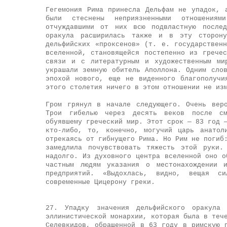
Гегемония Рима принесла Дельфам не упадок, 
были стеснены неприязненными отношениям
отчуждавшими от них всю подвластную послед
оракула расширилась также и в эту сторон
дельфийских «проксенов» (т. е. государствен
вселенной, становящейся постепенно из грече
связи и с литературным и художественным ми
украшали земную обитель Аполлона. Одним сло
эпохой нового, еще не виденного благополучи
этого столетия ничего в этом отношении не из
Гром грянул в начале следующего. Очень вер
Трои гибелью через десять веков после см
обуявшему греческий мир. Этот срок — 83 год 
кто-либо, то, конечно, могучий царь анатол
отрекаясь от гибнущего Рима. Но Рим не погиб
замедлила почувствовать тяжесть этой руки.
надолго. Из духовного центра вселенной оно о
частным людям указания о местонахождении 
предприятий. «Выдохлась, видно, вещая си
современные Цицерону греки.
27. Упадку значения дельфийского оракул
эллинистической монархии, которая была в теч
Селевкидов, обращенной в 63 году в римскую 