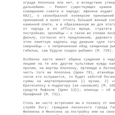
ограде Аполлона или нет, и вследствие утве
дальнейшем. — Ремонт существующих храмов
совещаниям совета и народа: афиняне издают
682), о своеобразной конверсии приношени
приношений и монет отлить большой винный со
каменной плите, и в образованную же для этог
от народа и ex officio жреца, стратега 
постройкам; оропийцы — о таком же сплаве пос
Диоклу, согласно его предложению, дарового
этом памятную надпись над дверьми «для тог
смирнейцы — о непричинении обид священным ры
гибелью, сам будучи съеден рыбами» (М. 728).
Особенно часто имеет община суждение о над
лицами на те или другие культовые нужды ка
прочим, на жертвы Аполлону, Артемиде и Латон
честь того же Аполлона (Циен 78), итакийцы
«если кто ослушается, то будет заботой богин
суммы на жертвоприношения 1) музам, 2) «
Кратесилоху и Андрагору (ее сыновьям) (М. 10
средств Пифокла (Циен 131); илионцы — об и
Панафиней (М. 731).
Столь же часто встречаем мы и похвалу от им
службе богу: граждане лаконского города Ги
Филемона и Феоксена за постройку ими на свои