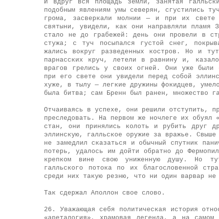
И вдруг вся площадь земли, занятая галльск
подобным явлениям умы северян, сгустились ту
грома, засверкали молнии — и при их свете 
святыни, увидели, как они направляли пламя 
стало не до грабежей: день они провели в ст
стужа; с туч посыпался густой снег, покрыв
жались вокруг разведенных костров. Но и ту
парнасских круч, летели в равнину и, казал
врагов грелись у своих огней. Они уже были 
при его свете они увидели перед собой эллин
хуже, в тылу — легкие дружины фокидцев, умел
была битва; сам Бренн был ранен, множество г
Отчаиваясь в успехе, они решили отступить, п
преследовать. На первом же ночлеге их обуял 
стан, они принялись колоть и рубить друг д
эллинскую, галльское оружие за вражье. Свыше
не замедлил сказаться и обычный спутник пани
потерь, удалось им дойти обратно до Фермопи
крепком вине свою униженную душу. Но тут
галльского потока по их благословенной стр
среди них такую резню, что ни один варвар не
Так сдержал Аполлон свое слово.
26. Уважающая себя политическая история отно
«ареталогия», храмовая легенда, а на самом