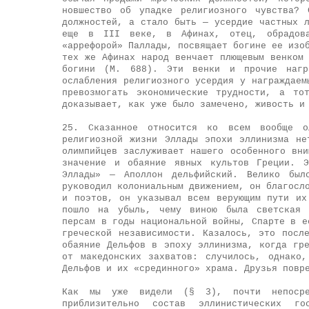
новшество об упадке религиозного чувства? 
должностей, а стало быть — усердие частных 
еще в III веке, в Афинах, отец, обрадов
«аррефорой» Паллады, посвящает богине ее изо
тех же Афинах народ венчает плющевым венком
богини (М. 688). Эти венки и прочие нагр
ослабления религиозного усердия у награждаем
превозмогать экономические трудности, а то
доказывает, как уже было замечено, живость и
25. Сказанное относится ко всем вообще о
религиозной жизни Эллады эпохи эллинизма н
олимпийцев заслуживает нашего особенного вн
значение и обаяние явных культов Греции. Э
Эллады» — Аполлон дельфийский. Велико был
руководил колониальным движением, он благосл
и поэтов, он указывал всем верующим пути их
пошло на убыль, чему виною была светская п
персам в годы национальной войны, Спарте в е
греческой независимости. Казалось, это посл
обаяние Дельфов в эпоху эллинизма, когда гр
от македонских захватов: случилось, однако
Дельфов и их «срединного» храма. Друзья повр
Как мы уже видели (§ 3), почти непосре
приблизительно состав эллинистических г