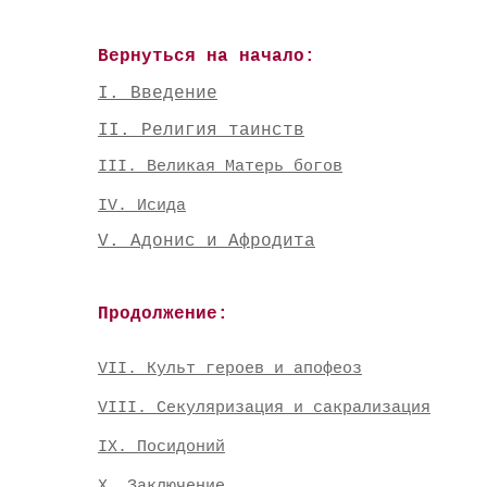
Вернуться на начало:
I. Введение
II. Религия таинств
III. Великая Матерь богов
IV. Исида
V. Адонис и Афродита
Продолжение:
VII. Культ героев и апофеоз
VIII. Секуляризация и сакрализация
IX. Посидоний
Х. Заключение