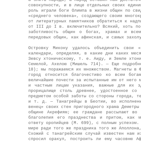
совокупности, и в лице отдельных своих едини
роль играли боги Олимпа в жизни общин по сви
«среднего человека», создающего своим многок
от литературных памятников обратиться к надп
от III до I в. включительно? Всякий, хоть по
заботливость общин о богах, храмах и всем
передовых общин, как афинская, и самых захол
Островку Микону удалось объединить свои «
календари, определяя, в какие дни каких мес
Зевсу хтоническому, т. е. Аиду, и Земле хтон
Семелой, Ахелою (Мишель 714). — Еще подробн
18); мы поражаемся их множеством. Магнеты в 
город относится благочестиво ко всем бога
величайшие почести за испытанные им от него 
и частным лицам указания, важные для их з
прорицалище столь древнее, удостоенное со 
предметом особой заботы со стороны города, т
и т. д. — Танагрейцы в Беотии, во исполнен
венец» своих стен пригородного храма Деметры
общине Акрефиям; ее граждане рассылают во 
благолепия его празднества и притом, как м
ответу оропийцев (М. 699), с полным успехом.
мире ради того же праздника того же Аполлона
Схожий с танагрейским случай известен нам и
спросил оракул, построить ли ему часовню А