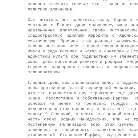
полезно выяснить теперь; это — одна из сам
политики эллинизма.
Как читатель мог заметить, вклад Сирии в э
Анатолия и Египет дали эллинскому миру пе
чрезвычайно влиятельные своим мистическ
сладострастную идиллию Афродиты с Адонис
мистическую. Причина этой разницы заключал
Селевк поставил себе в своем ближневосточно
имели в виду Лисимах и Аттал в Анатолии и Пт
единством культа оба подвластных им элемент
была греко-восточная религия и реформа Тимоф
гнушаясь варварского элемента в подвластн
эллинизатором.
Главным средством эллинизации было, в подраж
всем протяжении бывшей персидской монархии,
что эта подвластная ему территория еще дох
Сирию, Месопотамию и собственную Персию. Т
основал не менее 75 греческих городов; 
включительно (так возникло, в честь его отца
самого 9 Селевкий, в честь его первой жены 
честь своих родных македонских, или же гр
постепенную эллинизацию всех этих земель
эллинизма и пассивность значительной ча
утопической. Отложение Парфии, внутренние н