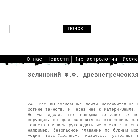
поиск
О нас
Новости
Мир астрологии
Иссле
Зелинский Ф.Ф. Древнегреческа
24. Все вышеописанные почти исключительно 
богине таинств, и через нее к Матери-Земле;
Но мы видели, что, вышедши из заветных не
верующих, которая запечатлена вторжением з
таинств взялись руководить человека и в ег
например, безопасное плавание по бурным мо
«един Зевс-Сарапис», казалось, устранял