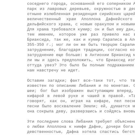
соседнего города, основанной его соперником 
парк из лавровых деревьев, окружностью в де
отныне излюбленная резиденция сирийских царе
величественный храм Аполлона Дафнейског
дельфийского храма, с новым оракулом и новым
Для храма требовался кумир; он и был ему дан
тем именем, которое уже раз привело нас в
Бриаксида, так же, как и кумир Сараписа в Ал
355-350 г.; мог ли он же быть творцом Сарапи
затруднение, благодаря традиции, согласно к
затруднение еще больше: в Антиохии Бриаксид 
ли мы и здесь предположить, что Бриаксид из
оттуда увез? Это было бы полным подражанием
нам навстречу не идет.
Оставим загадки; факт все-таки тот, что тв
известен по описанию Либания и по монетам. 
шеи; бог был изображен выступающим вперед,
кифарой в левой руке и чашей в правой. «Т
говорят, как он, играя на кифаре, пел песн
песни было восхваление Земли; ей, думается 
она сокрыла деву, разверзшись и сойдясь внов
Эти последние слова Либания требуют объяснен
о любви Аполлона к нимфе Дафне, дочери бога
девственностью, Дафна хотела спастись бегс