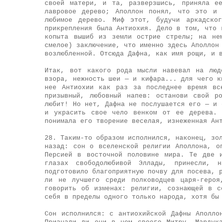
своей матери, и та, разверзшись, приняла е
лавровое дерево; Аполлон понял, что это и
любимое дерево. Миф этот, будучи аркадског
прикрепления была Антиохия. Дело в том, что 
копыта вышиб из земли острие стрелы; на не
смелое) заключение, что именно здесь Аполлон
возлюбленной. Отсюда Дафна, как имя рощи, и 
Итак, вот какого рода мысли навевал на люд
взора, нежность шеи — и кифара... для чего к
нее Антиохии как раз за последнее время вс
призывный, любовный напев: останови свой р
любит! Но нет, Дафна не послушается его — и 
и украсить свое чело венком от ее дерева. 
понимала его творение веселая, изнеженная Ан
28. Таким-то образом исполнился, наконец, зо
назад: сон о вселенской религии Аполлона, о
Персией в восточной половине мира. Те две 
глазах свободолюбивой Эллады, принесли, 
подготовило благоприятную почву для посева, 
ли не лучшего среди полководцев царя-героя
говорить об изменах: религии, сознающей в с
себя в пределы одного только народа, хотя бы
Сон исполнился: с антиохийской Дафны Аполло