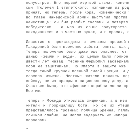
полуостров. Его первой жертвой стала, конеч
сын Птолемея I египетского; изгнанный из ро
принят, но теперь, после Кора, изменнически 
во главе македонской армии выступил против
нечестивца: он был разбит галлами и потерял
победителям — а ыло их свыше полутораста 
находившиеся и в частных руках, и в храмах, 
Известие о происшедшем и имевшем произойт
Македонией были временно забыты; опять, как 
Теперь положение было даже еще опаснее: от
данью «земли и воды», их целью было полное
двести лет назад, теснина Фермопил засверкал
моря ее защитникам. Но Спарта в защите уже 
тогда самой крупной военной силой Греции. И 
сломила измена. Местные жители взялись пе
войску, не из вражды к национальному делу, а
Счастьем было, что афинские корабли могли пр
Беотию.
Теперь и Фокида открылась хищникам, а в ней
жители к прорицалищу бога, но он их утеш
представлялось грозным: полчища Бренна, галл
слишком слабые, не могли задержать их напора
варварами.