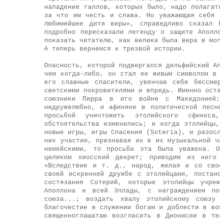
нападение галлов, которых было, надо полагат
за что им честь и слава. Но уважающая себя 
любимейшее дитя веры», справедливо сказал
подробно пересказали легенду о защите Аполл
показать читателю, как велика была вера в мо
А теперь вернемся к трезвой истории.
Опасность, которой подвергался дельфийский А
чем когда-либо, он стал ее живым символом в
его славные спасители, увенчав себя бессме
светскими покровителями и впредь. Именно ост
союзники Пирра в его войне с Македонией
недружелюбно, и афиняне в политической песн
просьбой уничтожить этолийского сфинкс
обстоятельства изменились; и когда этолийцы
новые игры, игры Спасения (Soteria), и разос
них участие, признавая их в их музыкальной ч
немейскими, то просьба эта была уважена. О
целиком хиосский декрет; приводим из него
«Вследствие и т. д., народ, желая и со сво
своей искренней дружбе с этолийцами, постан
состязания Сотерий, которые этолийцы учре
Аполлона и всей Эллады, с награждением поб
союза...; воздать хвалу этолийскому союзу
благочестие в служении богам и доблести в во
священноглашатаю возгласить в Дионисии в те