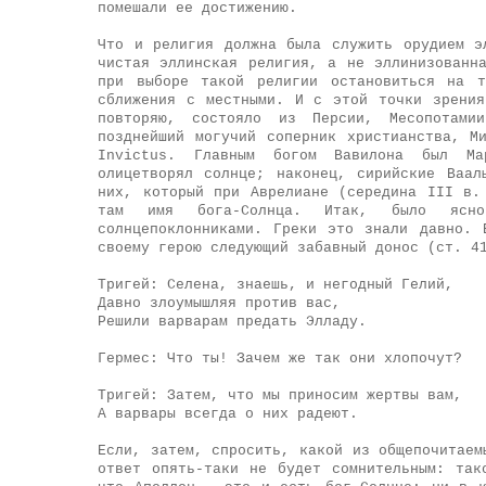
помешали ее достижению.
Что и религия должна была служить орудием э
чистая эллинская религия, а не эллинизованн
при выборе такой религии остановиться на т
сближения с местными. И с этой точки зрения
повторяю, состояло из Персии, Месопотами
позднейший могучий соперник христианства, М
Invictus. Главным богом Вавилона был Ма
олицетворял солнце; наконец, сирийские Ваа
них, который при Аврелиане (середина III в.
там имя бога-Солнца. Итак, было ясно
солнцепоклонниками. Греки это знали давно.
своему герою следующий забавный донос (ст. 4
Тригей: Селена, знаешь, и негодный Гелий,
Давно злоумышляя против вас,
Решили варварам предать Элладу.
Гермес: Что ты! Зачем же так они хлопочут?
Тригей: Затем, что мы приносим жертвы вам,
А варвары всегда о них радеют.
Если, затем, спросить, какой из общепочитаем
ответ опять-таки не будет сомнительным: так