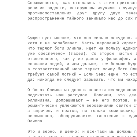
Спрашивается, как отнеслись к этим притяза
религии радости, которую мы изучили в лучшу
противопоставления друг другу двух теч
распространение тайного занимало нас до сих 
Существует мнение, что оно сильно оскудело. 
хотя и не ослабевает. Часть верований хиреет
что теряют боги Олимпа, идет на пользу едино
уже обеспечено» (Лафеи). Со второю частью 
отвлеченного, как у же давно у философов, а
сознании людей, и чем дальше, тем больше буд
в соответственной мере теряют почву боги Ол
требует самой логикй — Если Зевс един, то ес
да; никогда не следует забывать, что мы нахо
О богах Олимпа мы должны повести исследовани
подсказать наш рассудок. Положим, это де
эллинизма, допрашивают — не его поэтов, к
романтически увлекаются верованиями святой с
а впрочем, и поэтов, но только комических,
несомненно, обнаруживается тяготение к ед
Олимпа.
Это и верно, и ценно; и все-таки мы должны п
а элита народа; а народ оставил нам достаточ