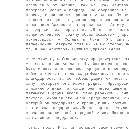
что Аполлон — это и есть бог-Солнце: ни в 
несомненно от Солнца, так же, как Деметра
переросла религию природы, но сохранила на
верхах, и на низах признает Аполлона богом
таковым его уже с давних пор признавали 
переплывал Архипелаг, направляясь в Аттику,
он упросил их вернуться: «Я и сам настр
неприкосновенной родину обоих божеств» (Гер
по-персидски — Солнца и Луны. Это был А
дельфийский, открыто ставший на их сторону в
то, в чем Аристофан шутливо упрекал Гелия.
Всем этим путь был Селевку предначертан: ег
мог быть только Аполлон. И действительно, он
быть может, и не совсем народного происхож
войне в качестве полководца Филиппа, то его 
благодарность за ее любовь дарит ей персте
сыну, которого она имеет родить. Проснувши
описанного вида; а когда она через девять 
пятнышко в форме якоря. Этим ребенком и был
походах, охраняя его жизнь среди величайших 
который он предпринял с границ Индии против 
Его слоны, подарок индийского царя, решили
внезапно царем всей передней Азии. Можно с
фантазии его подданных.
Тотчас после Ипса он основал свою новую с