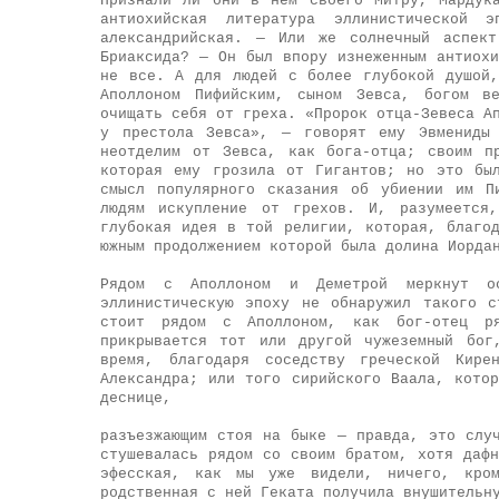
Признали ли они в нем своего Митру, Мардук
антиохийская литература эллинистической
александрийская. — Или же солнечный аспект
Бриаксида? — Он был впору изнеженным антиох
не все. А для людей с более глубокой душой,
Аполлоном Пифийским, сыном Зевса, богом в
очищать себя от греха. «Пророк отца-Зевеса А
у престола Зевса», — говорят ему Эвмениды 
неотделим от Зевса, как бога-отца; своим п
которая ему грозила от Гигантов; но это бы
смысл популярного сказания об убиении им П
людям искупление от грехов. И, разумеется
глубокая идея в той религии, которая, благо
южным продолжением которой была долина Иорда
Рядом с Аполлоном и Деметрой меркнут о
эллинистическую эпоху не обнаружил такого 
стоит рядом с Аполлоном, как бог-отец р
прикрывается тот или другой чужеземный бог
время, благодаря соседству греческой Кире
Александра; или того сирийского Ваала, кото
деснице,
разъезжающим стоя на быке — правда, это слу
стушевалась рядом со своим братом, хотя даф
эфесская, как мы уже видели, ничего, кро
родственная с ней Геката получила внушительн