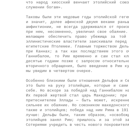
что народ хиосский венчает этолийский сою
служении богам».
Таковы были эти медовые годы этолийской геге
и значит, долее афинской двумя веками рань
амфиктионии, не всегда удерживался от произ
при нем, несомненно, увеличил свое обаяние.
желающие обеспечить право убежища за той
эллинистические властители заискивали перед
египетские Птолемеи. Главным торжеством Дел
при Каннах; а так как последствием этого о
Ганнибалом, то Рим временно и сам стал кл
десятью годами позже с запросом относительн
вторичного обращения, было введение в Рим к
мы увидим в четвертом очерке.
Особенно близкими были отношения Дельфов и С
это было на руку этолийцам, которые и сами
себе. Но вскоре за победой над Ганнибалом н
Их первой жертвой стал царь Македонии; при
притеснителем Эллады — быть может, искренн
сильнее их обаяние. Но союзником македонског
также и этолийцев; победа над ним Рима в 191
лучше: Дельфы были, таким образом, «освобож
этолийцев занял Рим; пришлось и за этой за
Сотериями учредить в честь нового покровител