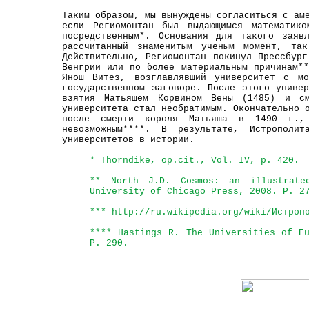
Таким образом, мы вынуждены согласиться с ам
если Региомонтан был выдающимся математик
посредственным*. Основания для такого заяв
рассчитанный знаменитым учёным момент, та
Действительно, Региомонтан покинул Прессбур
Венгрии или по более материальным причинам*
Янош Витез, возглавлявший университет с м
государственном заговоре. После этого униве
взятия Матьяшем Корвином Вены (1485) и см
университета стал необратимым. Окончательно 
после смерти короля Матьяша в 1490 г.,
невозможным****. В результате, Истрополи
университетов в истории.
* Thorndike, op.cit., Vol. IV, p. 420.
** North J.D. Cosmos: an illustrate
University of Chicago Press, 2008. P. 2
*** http://ru.wikipedia.org/wiki/Истроп
**** Hastings R. The Universities of E
P. 290.