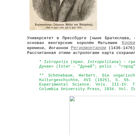
Университет в Прессбурге (ныне Братислава,
Корв
основан венгерским королём Матьяшем
Региомонтаном
времени, Иоганном
(1436-1476)
Рассчитанная этими астрологами карта сохрани
*
Istropolis
(прил.
Istropolitana
) - гр
Дунае» (Ister - "Дунай"; polis - "город
** Schönebaum, Herbert. Die ungarisc
Kulturgeschichte, XVI (1925), S. 55.
Experimental Science. Vols. III-IV. 
Columbia University Press, 1934. Vol. I