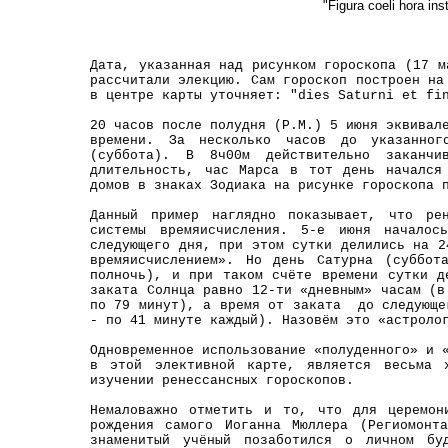
"Figura coeli hora inst
Дата, указанная над рисунком гороскопа (17 м
рассчитали элекцию. Сам гороскоп построен н
в центре карты уточняет: "dies Saturni et fi
20 часов после полудня (P.M.) 5 июня эквивал
времени. За несколько часов до указанног
(суббота). В 8ч00м действительно заканч
длительность, час Марса в тот день начался
домов в знаках Зодиака на рисунке гороскопа 
Данный пример наглядно показывает, что ре
системы времяисчисления. 5-е июня начало
следующего дня, при этом сутки делились на 2
времяисчислением». Но день Сатурна (суббо
полночь), и при таком счёте времени сутки д
заката Солнца равно 12-ти «дневным» часам (в
по 79 минут), а время от заката до следующе
- по 41 минуте каждый). Назовём это «астроло
Одновременное использование «полуденного» и 
в этой элективной карте, является весьма х
изучении ренессансных гороскопов.
Немаловажно отметить и то, что для церемон
рождения самого Иоганна Мюллера (Региомонт
знаменитый учёный позаботился о личном бу