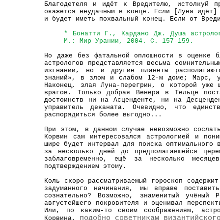
Благодетеля и идёт к Вредителю, истолкуй п
окажется неудачным в конце. Если [Луна идёт]
и будет иметь похвальный конец. Если от Вред
* Бонатти Г., Кардано Дж. Душа астроло
М.: Мир Урании, 2004. С. 157-159.
Но даже без фатальной оплошности в оценке б
астрологов представляется весьма сомнительны
изгнании, но и другие планеты располагают
знаний», в злом и слабом 12-м доме; Марс, 
Наконец, злая Луна-перегрин, о которой уже 
врагов. Только добрая Венера в Тельце пос
достоинств ни на Асценденте, ни на Десценде
управитель деканата. Очевидно, что единст
распорядиться более выгодно...
При этом, в данном случае невозможно сослат
Корвин сам интересовался астрологией и пон
шире будет интервал для поиска оптимального 
за несколько дней до предполагавшейся цере
заблаговременно, ещё за несколько месяце
подтверждением этому.
Коль скоро рассматриваемый гороскоп содержит
задуманного начинания, мы вправе поставит
сознательно? Возможно, знаменитый учёный Р
августейшего покровителя и оценивал перспект
Или, по каким-то своим соображениям, астро
подобно советникам византийског
Корвина,