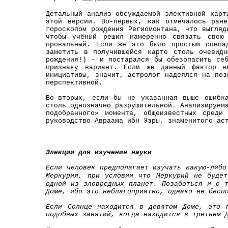
Детальный анализ обсуждаемой элективной карт
этой версии. Во-первых, как отмечалось ран
гороскопом рождения Региомонтана, что выгляд
чтобы учёный решил намеренно связать свою
провальный. Если же это было простым совпа
заметить в получившейся карте столь очевид
рождения!) - и постарался бы обезопасить се
признаку вариант. Если же данный фактор н
инициативы, значит, астролог надеялся на поз
перспективной.
Во-вторых, если бы не указанная выше ошибк
столь однозначно разрушительной. Анализируем
подобранного» момента, общеизвестных среди
руководство Авраама ибн Эзры, знаменитого ас
Элекции для изучения науки
Если человек предполагает изучать какую-либо 
Меркурия, при
условии что Меркурий не буд
одной из зловредных планет. Позаботься
и о т
Доме, ибо это неблагоприятно, однако не бесп
Если Солнце находится в девятом Доме, это 
подобных занятий, когда находится в третьем 