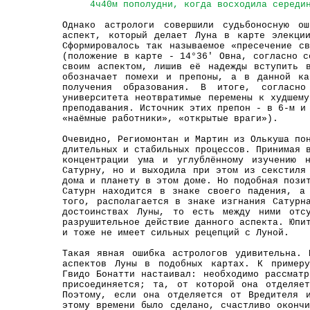
4ч40м пополудни, когда восходила середи
Однако астрологи совершили судьбоносную ош
аспект, который делает Луна в карте элекци
Сформировалось так называемое «пресечение с
(положение в карте - 14°36' Овна, согласно с
своим аспектом, лишив её надежды вступить 
обозначает помехи и препоны, а в данной ка
получения образования. В итоге, согласно
университета неотвратимые перемены к худшем
преподавания. Источник этих препон - в 6-м и
«наёмные работники», «открытые враги»).
Очевидно, Региомонтан и Мартин из Олькуша по
длительных и стабильных процессов. Принимая 
концентрации ума и углублённому изучению 
Сатурну, но и выходила при этом из секстиля
дома и планету в этом доме. Но подобная пози
Сатурн находится в знаке своего падения, а
того, располагается в знаке изгнания Сатурн
достоинствах Луны, то есть между ними отсу
разрушительное действие данного аспекта. Юпи
и тоже не имеет сильных рецепций с Луной.
Такая явная ошибка астрологов удивительна.
аспектов Луны в подобных картах. К примеру
Гвидо Бонатти настаивал: необходимо рассмат
присоединяется; та, от которой она отделяе
Поэтому, если она отделяется от Вредителя 
этому времени было сделано, счастливо оконч