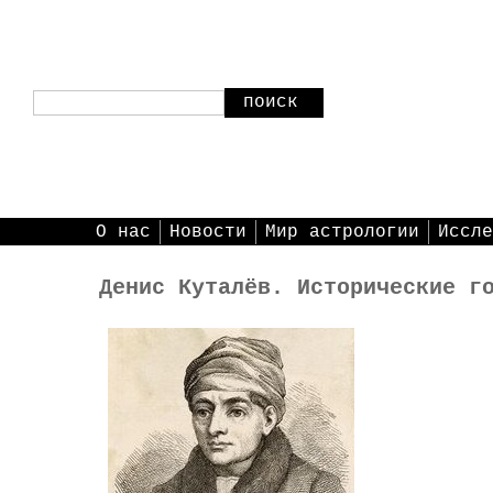
поиск
О нас
Новости
Мир астрологии
Иссле
Денис Куталёв. Исторические г