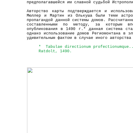
предполагавшейся им славной судьбой Истропол
Авторство карты подтверждается и использов
Мюллер и Мартин из Олькуша были теми астро
пропагандой данной системы домов. Рассчитанн
составленными по методу, за которым вп
опубликования в 1490 г.* данная система ста
однако использование домов Региомонтана в э
удивительным фактом в случае иного авторства
* Tabulae directionum profectionumque..
Ratdolt, 1490.