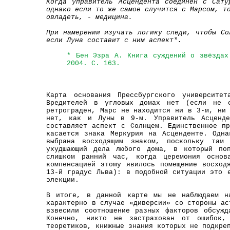
Когда управитель Асцендента соединен с Сату
однако если то же
самое случится с Марсом, т
овладеть, - медицина.
При намерении изучать логику следи, чтобы Сол
если Луна
составит с ним аспект*.
* Бен Эзра А. Книга суждений о звёздах
2004. С. 163.
Карта основания Прессбургского университет
Вредителей в угловых домах нет (если не 
ретрограден, Марс не находится ни в 3-м, ни
нет, как и Луны в 9-м. Управитель Асценде
составляет аспект с Солнцем. Единственное п
касается знака Меркурия на Асценденте. Одн
выбрана восходящим знаком, поскольку там 
ухудшающий дела любого дома, в который поп
слишком ранний час, когда церемония основ
компенсацией этому явилось помещение восход
13-й градус Льва): в подобной ситуации это 
элекции.
В итоге, в данной карте мы не наблюдаем на
характерно в случае «диверсии» со стороны ас
взвесили соотношение разных факторов обсужд
Конечно, никто не застрахован от ошибок,
теоретиков, книжные знания которых не подкре