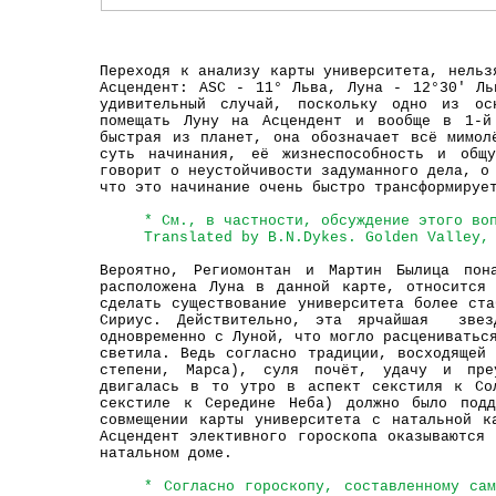
Переходя к анализу карты университета, нельз
Асцендент: ASC - 11° Льва, Луна - 12°30' Ль
удивительный случай, поскольку одно из осн
помещать Луну на Асцендент и вообще в 1-й
быстрая из планет, она обозначает всё мимол
суть начинания, её жизнеспособность и общу
говорит о неустойчивости задуманного дела, о
что это начинание очень быстро трансформируе
* См., в частности, обсуждение этого во
Translated by B.N.Dykes. Golden Valley,
Вероятно, Региомонтан и Мартин Былица пон
расположена Луна в данной карте, относится
сделать существование университета более ст
Сириус. Действительно, эта ярчайшая звез
одновременно с Луной, что могло расцениватьс
светила. Ведь согласно традиции, восходящей
степени, Марса), суля почёт, удачу и пре
двигалась в то утро в аспект секстиля к Со
секстиле к Середине Неба) должно было подд
совмещении карты университета с натальной к
Асцендент элективного гороскопа оказываются
натальном доме.
* Согласно гороскопу, составленному са