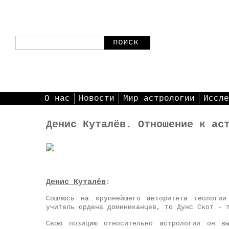
поиск
О нас
Новости
Мир астрологии
Иссле
Денис Куталёв. Отношение к ас
Денис Куталёв
:
Сошлюсь на крупнейшего авторитета теологи
учитель ордена доминиканцев, то Дунс Скот - 
Свою позицию относительно астрологии он в