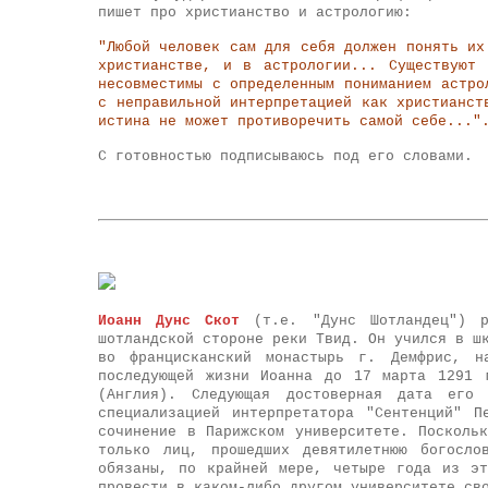
пишет про христианство и астрологию:
"Любой человек сам для себя должен понять их
христианстве, и в астрологии... Существуют
несовместимы с определенным пониманием астро
с неправильной интерпретацией как христианст
истина не может противоречить самой себе..."
С готовностью подписываюсь под его словами.
Иоанн Дунс Скот
(т.е. "Дунс Шотландец") р
шотландской стороне реки Твид. Он учился в ш
во францисканский монастырь г. Демфрис, 
последующей жизни Иоанна до 17 марта 1291 
(Англия). Следующая достоверная дата ег
специализацией интерпретатора "Сентенций" 
сочинение в Парижском университете. Посколь
только лиц, прошедших девятилетнюю богосло
обязаны, по крайней мере, четыре года из э
провести в каком-либо другом университете св