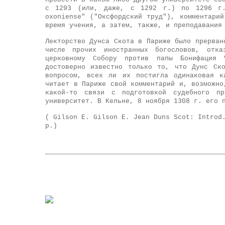
с 1293 (или, даже, с 1292 г.) по 1296 г.
oxoniense" ("Оксфордский труд"), комментари
время учения, а затем, также, и преподавания
Лекторство Дунса Скота в Париже было прерван
числе прочих иностранных богословов, отка
церковному Собору против папы Бонифация 
достоверно известно только то, что Дунс Ск
вопросом, всех ли их постигла одинаковая к
читает в Париже свой комментарий и, возможно
какой-то связи с подготовкой судебного пр
университет. В Кельне, 8 ноября 1308 г. его 
( Gilson E. Gilson E. Jean Duns Scot: Introd
p.)