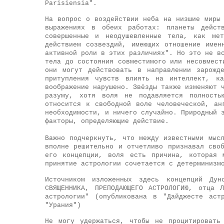
Parisiensia".
На вопрос о воздействии неба на низшие миры
выражениях в обеих работах: планеты дейс
совершенные и неодушевленные тела, как мет
действием созвездий, имеющих отношение име
активной роли в этих различиях". Но это не в
тела до состояния совместимого или несовмест
они могут действовать в направлении зарожд
притупления чувств влиять на интеллект, к
воображение нарушено. Звёзды также изменяют 
разуму, хотя воля не подавляется полность
относится к свободной воле человеческой, ан
необходимости, и ничего случайно. Природный 
факторы, определяющие действие.
Важно подчеркнуть, что между известными мыс
вполне решительно и отчетливо признавал сво
его концепции, воля есть причина, которая 
принятие астрологии сочетается с детерминизм
Источником изложенных здесь концепций Дун
СВЯЩЕННИКА, ПРЕПОДАЮЩЕГО АСТРОЛОГИЮ, отца 
астрологии" (опубликована в "Дайджесте аст
"Урания")
Не могу удержаться, чтобы не процитировать