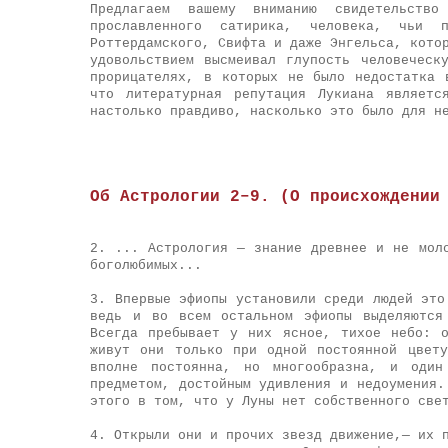
Предлагаем вашему вниманию свидетельств
прославленного сатирика, человека, чьи 
Роттердамского, Свифта и даже Энгельса, кото
удовольствием высмеивал глупость человеческ
прорицателях, в которых не было недостатка 
что литературная репутация Лукиана являетс
настолько правдиво, насколько это было для н
Об Астрологии 2–9. (О происхождении
2. ... Астрология — знание древнее и не мол
боголюбимых...
3. Впервые эфиопы установили среди людей это
ведь и во всем остальном эфиопы выделяются
Всегда пребывает у них ясное, тихое небо: 
живут они только при одной постоянной цвет
вполне постоянна, но многообразна, и один
предметом, достойным удивления и недоумения.
этого в том, что у Луны нет собственного све
4. Открыли они и прочих звезд движение,— их 