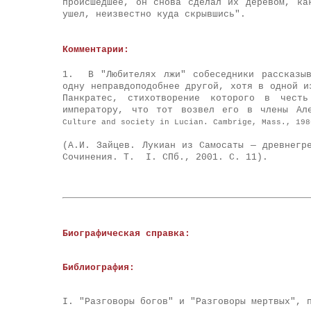
происшедшее, он снова сделал их деревом, ка
ушел, неизвестно куда скрывшись".
Комментарии:
1. В "Любителях лжи" собеседники рассказы
одну неправдоподобнее другой, хотя в одной и
Панкратес, стихотворение которого в честь
императору, что тот возвел его в члены Ал
Culture and society in Lucian. Cambrige, Mass., 19
(А.И. Зайцев. Лукиан из Самосаты — древнегр
Сочинения. Т. I. СПб., 2001. С. 11).
Биографическая справка:
Библиография:
I. "Разговоры богов" и "Разговоры мертвых", 