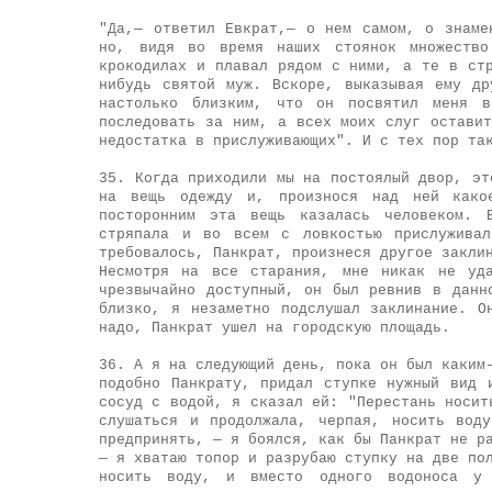
"Да,— ответил Евкрат,— о нем самом, о знаме
но, видя во время наших стоянок множеств
крокодилах и плавал рядом с ними, а те в ст
нибудь святой муж. Вскоре, выказывая ему др
настолько близким, что он посвятил меня 
последовать за ним, а всех моих слуг остави
недостатка в прислуживающих". И с тех пор та
35. Когда приходили мы на постоялый двор, эт
на вещь одежду и, произнося над ней какое
посторонним эта вещь казалась человеком. 
стряпала и во всем с ловкостью прислужива
требовалось, Панкрат, произнеся другое заклин
Несмотря на все старания, мне никак не уда
чрезвычайно доступный, он был ревнив в данн
близко, я незаметно подслушал заклинание. О
надо, Панкрат ушел на городскую площадь.
36. А я на следующий день, пока он был каким
подобно Панкрату, придал ступке нужный вид 
сосуд с водой, я сказал ей: "Перестань носит
слушаться и продолжала, черпая, носить вод
предпринять, — я боялся, как бы Панкрат не р
— я хватаю топор и разрубаю ступку на две по
носить воду, и вместо одного водоноса у 