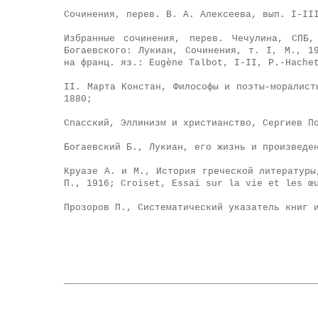
Сочинения, перев. В. А. Алексеева, вып. I-II
Избранные сочинения, перев. Чечулина, СПБ
Богаевского: Лукиан, Сочинения, т. I, М., 1
на франц. яз.: Eugène Talbot, I-II, P.-Hache
II. Марта Констан, Философы и поэты-моралист
1880;
Спасский, Эллинизм и христианство, Сергиев П
Богаевский Б., Лукиан, его жизнь и произведе
Круазе А. и М., История греческой литературы
П., 1916; Croiset, Essai sur la vie et les œ
Прозоров П., Систематический указатель книг 