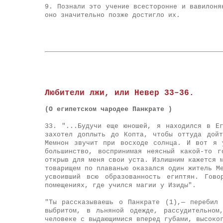
9. Познали это учение всесторонне и вавилоня
оно значительно позже достигло их.
Любители лжи, или Невер 33–36.
(О египетском чародее Панкрате )
33. "...Будучи еще юношей, я находился в Е
захотел доплыть до Копта, чтобы оттуда дой
Мемнон звучит при восходе солнца. И вот я 
большинство, воспринимая неясный какой-то 
открыв для меня свои уста. Излишним кажется 
товарищем по плаванью оказался один житель М
усвоивший всю образованность египтян. Гов
помещениях, где учился магии у Изиды".
"Ты рассказываешь о Панкрате (1),— перебил
выбритом, в льняной одежде, рассудительном
человеке с выдающимися вперед губами, высоко