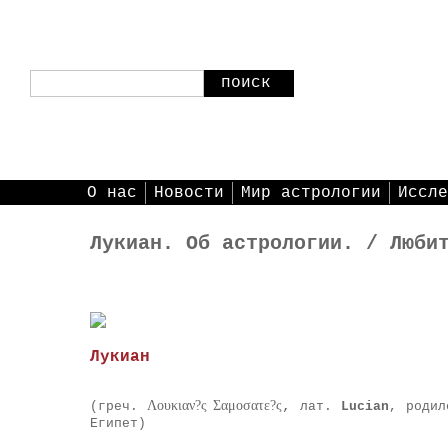
поиск
О нас
Новости
Мир астрологии
Иссле
Лукиан. Об астрологии. / Люби
Лукиан
Λουκιαν?ς Σαμοσατε?ς
,
(греч.
лат.
Lucian
, родил
Египет)