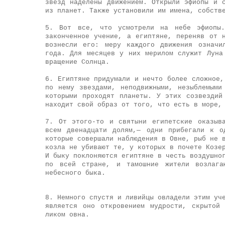
звезд наделены движением. Открыли эфиопы и 
из планет. Также установили им имена, собств
5. Вот все, что усмотрели на небе эфиопы.
законченное учение, а египтяне, переняв от 
вознесли его: меру каждого движения означи
года. Для месяцев у них мерилом служит Луна
вращение Солнца.
6. Египтяне придумали и нечто более сложное,
по нему звездами, неподвижными, незыблемыми
которыми проходят планеты. У этих созвездий
находит свой образ от того, что есть в море,
7. От этого-то и святыни египетские оказыв
всем двенадцати долям,— одни прибегали к о
которые совершали наблюдения в Овне, рыб не 
козла не убивают те, у которых в почете Козе
И быку поклоняются египтяне в честь воздушно
по всей стране, и тамошние жители возлага
небесного быка.
8. Немного спустя и ливийцы овладели этим уч
является оно откровением мудрости, скрытой
ликом овна.