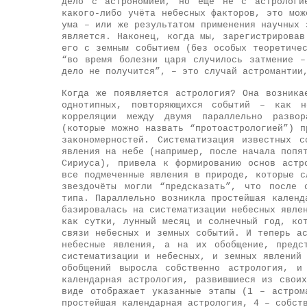
дело с астрономией, но ещё не с астрологи
какого-либо учёта небесных факторов, это мож
ума – или же результатом применения научных 
является. Наконец, когда мы, зарегистрировав
его с земным событием (без особых теоретиче
“во время болезни царя случилось затмение 
дело не получится”, – это случай астромантии
Когда же появляется астрология? Она возника
однотипных, повторяющихся событий – как 
корреляции между двумя параллельно развор
(которые можно назвать “протоастрологией”) п
закономерностей. Систематизация известных 
явления на небе (например, после начала попя
Сириуса), привела к формированию основ астр
все подмеченные явления в природе, которые с
звездочёты могли “предсказать”, что после 
типа. Параллельно возникла простейшая календ
базировалась на систематизации небесных явле
как сутки, лунный месяц и солнечный год, ко
связи небесных и земных событий. И теперь а
небесные явления, а на их обобщение, предс
систематизации и небесных, и земных явлений
обобщений выросла собственно астрология, и
календарная астрология, развившиеся из свои
виде отображает указанные этапы (1 – астром
простейшая календарная астрология, 4 – собст