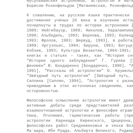
мусульманских астрономов, астрологов и мат
Борисом Розенфельдом [Матвиевская, Розенфель
К сожалению, на русском языке практически 
достижения учёных 20 века в изучении исто
почерпнуты в трудах по истории астрономии 
1989; Нейгебауэр, 1969; Николов, Харалампие
1998; Альбедиль, 1993; Бернова, 1993; Кален
1993; Фролов, 1993; Шервуд, 1993], в работа
1989; Аргуэльес, 1994; Бируни, 1963; Богуц
Кобзев, 1993; Культура Византии, 1984–1991;
книгах и статьях – таких, как “История сн
“История одного заблуждения” Г. Гурева [Г
феномен” Ю. Бондаренко [Бондаренко, 1990], “
1991], “Рассказы об астрологии” О. Крушель
“Звёздный путь астрологии” [Звёздный путь,
Саплина [Саплин, 1994], “Астрология с разн
приводимым в этих источниках сведениям, ка
осторожностью.
Философское осмысление астрологии имеет дре
активные дебаты среди представителей раз
взаимоотношений астрологии и философии играю
Сюна, Птолемея, герметические работы (пр
астрологии Карнеада Киренского, Цицерон
философских работ Средневековья и эпохи Во
Ма`шара, Ибн Рушда, Альберта Великого, Родже