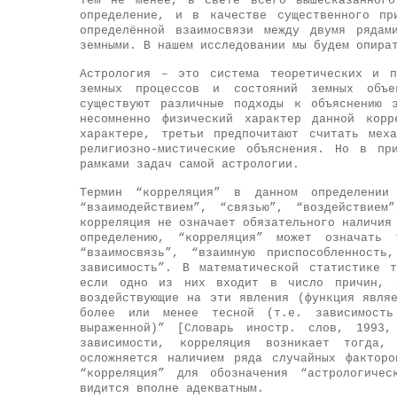
Тем не менее, в свете всего вышесказанного
определение, и в качестве существенного пр
определённой взаимосвязи между двумя рядам
земными. В нашем исследовании мы будем опира
Астрология – это система теоретических и п
земных процессов и состояний земных объе
существуют различные подходы к объяснению 
несомненно физический характер данной корр
характере, третьи предпочитают считать мех
религиозно-мистические объяснения. Но в пр
рамками задач самой астрологии.
Термин “корреляция” в данном определении
“взаимодействием”, “связью”, “воздействием
корреляция не означает обязательного наличия
определению, “корреляция” может означать 
“взаимосвязь”, “взаимную приспособленность
зависимость”. В математической статистике 
если одно из них входит в число причин, о
воздействующие на эти явления (функция явля
более или менее тесной (т.е. зависимост
выраженной)” [Словарь иностр. слов, 1993
зависимости, корреляция возникает тогда
осложняется наличием ряда случайных фактор
“корреляция” для обозначения “астрологиче
видится вполне адекватным.