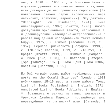
лет, с 1898 по 1953 г., в Брюсселе было из
изучении древней астрологии явились издания
всех дошедших до нас греческих гороскопов [N
появлением свежей струи англоязычных пер
латинских, арабских, еврейских). Эту деятель
“Hindsight” [см. Hindsight, 1994]. Вы
Александрийский, 1997; Бонатти, 1998]; поэто
доступными оригинальные тексты, написанные а
и древнерусские календарно-астрологические
работе над данным исследованием также исполь
Бируни, 1975], Р. Бэкона [Касавин, 1999, с. 
1957], Гермеса Трисмегиста [Богуцкий, 1998],
с. 170–187; Касавин, 1999, с. 218–259], Г.
Крафта [Krafft, 1939], Н. Кэмпиона [Campion,
А. Миса [Мис, 1998], Х. Патерсон [Патерсон
[Sphujidhvaja, 1978], Сыма Цяня [Сыма Цянь
Эбертина [Эбертин, 1995].
Из библиографических работ необходимо выдел
works on the Occult Sciences” (London, 190
публикациях 15–19 вв., а также работы Тома
List of Books Published in English, 1971 
Annotated List of Books Published in English
Ф. Бозанкета о ранних печатных прогнозах и
Френсиса Джеймса Кармоди, посвящённую ана
переведённых на латинский язык [Carmody, 1