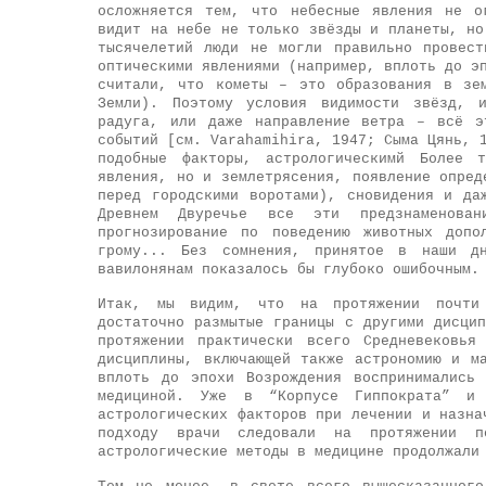
осложняется тем, что небесные явления не о
видит на небе не только звёзды и планеты, но
тысячелетий люди не могли правильно провест
оптическими явлениями (например, вплоть до э
считали, что кометы – это образования в зе
Земли). Поэтому условия видимости звёзд, 
радуга, или даже направление ветра – всё э
событий [см. Varahamihira, 1947; Сыма Цянь, 
подобные факторы, астрологическимй Более 
явления, но и землетрясения, появление опред
перед городскими воротами), сновидения и да
Древнем Двуречье все эти предзнаменова
прогнозирование по поведению животных допо
грому... Без сомнения, принятое в наши дн
вавилонянам показалось бы глубоко ошибочным.
Итак, мы видим, что на протяжении почти 
достаточно размытые границы с другими дисци
протяжении практически всего Средневековья
дисциплины, включающей также астрономию и м
вплоть до эпохи Возрождения воспринимались
медициной. Уже в “Корпусе Гиппократа” и 
астрологических факторов при лечении и назна
подходу врачи следовали на протяжении п
астрологические методы в медицине продолжали