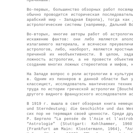
причинами.
Во-первых, большинство обзорных работ посвящ
обычно проводится историческая последовател
арабский мир – Западная Европа), тогда как 
астрологические системы (например, Дальний В
Во-вторых, многие авторы работ об астрологи
искажению фактов: они либо являются аполо
излагаемого материала, и всячески преувелич
астрологов, либо, наоборот, являются яростны
причиной их необъективности. В целом, зад
ложность астрологии, а не провести объекти
созданию многих ложных стереотипов и мифов, 
На Западе вопрос о роли астрологии в культур
в. Одним из пионеров в данной области был у
классицист, исследователь мантических техник
труда по истории греческой астрологии [Bouch
другого видного французского исследователя а
В 1919 г. вышла в свет обзорная книга немецк
und Sterndeutung; die Geschichte und das We
сих пор не теряющая своей ценности. Среди др
Р. Бертело “La pensée de l'Asie et l'astrob
“Astrologie” (Stuttgart: Kohlhammer, 196
(Frankfurt am Main: Klostermann, 1964), “As