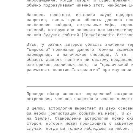
мироощущения. Когда говорят о существовании 
обычно подразумевают именно этот, наиболее ш
Наконец, некоторые историки науки придер
напротив, очень сужая область данного пон
поклонение звёздам, астральные мифы, хара
таковой, которую они понимают как математизи
по ним будущих событий [Encyclopaedia Britan
Итак, у разных авторов область значений те
“широкого” понимания данного термина включа
наблюдения, и магические операции. А те, 
область данного понятия ни систему предзнаме
эзотериков различных эпох, ни “циклический 
размытость понятия “астрология” при изучении
Проведя обзор основных определений астрол
астрология, чем она является и чем не являет
В целом, астрология вырастает из двух основн
за небом (регистрации событий на небе), и 2)
на Земле). Становление астрологии можно сх
сторон, который может происходить с акценто
случае, когда мы только наблюдаем за небом, 