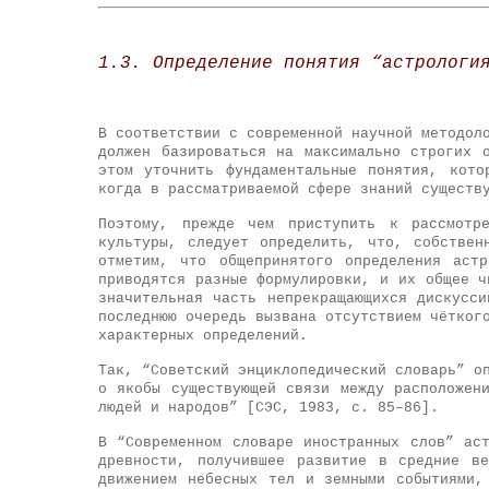
1.3. Определение понятия “астрологи
В соответствии с современной научной методол
должен базироваться на максимально строгих 
этом уточнить фундаментальные понятия, кото
когда в рассматриваемой сфере знаний существ
Поэтому, прежде чем приступить к рассмотр
культуры, следует определить, что, собствен
отметим, что общепринятого определения аст
приводятся разные формулировки, и их общее ч
значительная часть непрекращающихся дискусс
последнюю очередь вызвана отсутствием чётког
характерных определений.
Так, “Советский энциклопедический словарь” о
о якобы существующей связи между расположен
людей и народов” [СЭС, 1983, с. 85–86].
В “Современном словаре иностранных слов” ас
древности, получившее развитие в средние в
движением небесных тел и земными событиями,