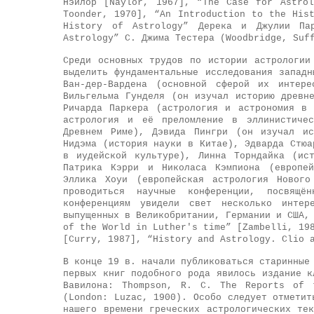
Нэйлор [Naylor, 1967], “The Case for Astro
Toonder, 1970], “An Introduction to the His
History of Astrology” Дерека и Джулии Па
Astrology” С. Джима Тестера (Woodbridge, Suf
Среди основных трудов по истории астрологии
выделить фундаментальные исследования запад
Ван-дер-Вардена (основной сферой их интере
Вильгельма Гунделя (он изучал историю древн
Ричарда Паркера (астрология и астрономия в 
астрология и её преломление в эллинистичес
Древнем Риме), Дэвида Пингри (он изучал ис
Нидэма (история науки в Китае), Эдварда Стюа
в иудейской культуре), Линна Торндайка (ис
Патрика Кэрри и Николаса Кэмпиона (европей
Эллика Хоуи (европейская астрология Нового
проводиться научные конференции, посвящё
конференциям увидели свет несколько интере
выпущенных в Великобритании, Германии и США,
of the World in Luther's time” [Zambelli, 19
[Curry, 1987], “History and Astrology. Clio 
В конце 19 в. начали публиковаться старинные
первых книг подобного рода явилось издание к
Вавилона: Thompson, R. C. The Reports of 
(London: Luzac, 1900). Особо следует отметит
нашего времени греческих астрологических те