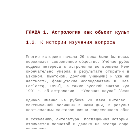
ГЛАВА 1. Астрология как объект куль
1.2. К истории изучения вопроса
Многие историки начала 20 века были бы весь
переживает современное общество. Учёные рубе
подъём интереса к астрологии во времена Рен
окончательно умерла в результате открытий 
Бэконом, Ньютоном, другими учёными) и уже н
частности, французские исследователи К. Фл
Leclercq, 1899], а также русский знаток ку
1901 г. об астрологии – “Умершая наука” [Зел
Однако именно на рубеже 20 века интерес 
максимальной величины в наши дни, в резуль
неотъемлемым фактором жизни современного общ
К сожалению, литература, посвящённая истории
отличается полнотой и далеко не всегда соде