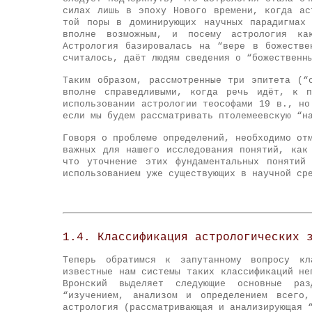
силах лишь в эпоху Нового времени, когда ас
той поры в доминирующих научных парадигмах
вполне возможным, и посему астрология ка
Астрология базировалась на “вере в божеств
считалось, даёт людям сведения о “божественн
Таким образом, рассмотренные три эпитета (“
вполне справедливыми, когда речь идёт, к п
использовании астрологии теософами 19 в., но
если мы будем рассматривать птолемеевскую “н
Говоря о проблеме определений, необходимо от
важных для нашего исследования понятий, как
что уточнение этих фундаментальных понятий
использованием уже существующих в научной ср
1.4. Классификация астрологических 
Теперь обратимся к запутанному вопросу кл
известные нам системы таких классификаций не
Вронский выделяет следующие основные раз
“изучением, анализом и определением всего
астрология (рассматривающая и анализирующая 