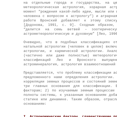
на отдельные города и государства, на це
метеорологическая астрология, хорарная аст
момент “рождения какой-либо идеи, мысли или 
человека с вопросом к астрологу“) и аграрна
работе Вронский добавляет к этому списку
[Додонова, 1991, с. 9]. Сходным образом, 
“делится на семь ветвей – эзотерическую
астрометеорологическую и духовную” [Лео, 199
Очевидно, что в подобных классификациях от
натальной астрологии (человек в целом) включ
астрологии, и кармической астрологии. Анал
(частично или даже полностью) метеоролог
классификаций Лео и Вронского выпущен
астроминералогия, астрология взаимоотношений
Представляется, что проблему классификации а
предложенного нами определения астрологии.
корреляции земных процессов и состояний земн
три главных основания для классификации. 
факторам; 2) по изучаемым земным процессам
полноты системы, к указанным основаниям доб
статике или динамике. Таким образом, отрасл
основаниям:
I. Астрономические факторы, главенствующие п