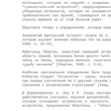
потенциала, которым он наделён с рождения.
“гуманистической астрологии”, сформулирован
убеждённых астрологов, которые не занимаютс
приблизительно как врачей, стремящихся не в
сколько времени он от этой болезни умрёт.
Обратимся теперь к определениям, которые пре
Знаменитый британский астролог начала 20 в.
которая изучает влияние небесных тел на хара
1996, с. 14–15].
Рейнгольд Эбертин, известный немецкий астр
область знаний, возникших более десяти тысяч
звёзд на Землю, природные явления, политиче
судьбу человека” [Эбертин, 1995, с. 5–6].
Наиболее оригинальное определение было пред
Робертом Хэндом: “Астрология – наука, изуча
при помощи соотнесения её с другими точками 
связанным с космическими структурами” [Хэнд,
В формулировках А. Лео и Р. Хэнда настора
действительно считалась научной дисциплиной
случаев отказывают астрологии в научности.
астрологии, предложенная Эбертином, – “облас