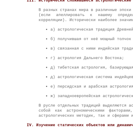
III. Исторически сложившиеся астрологические
В разных странах мира в различные эпохи
(если апеллировать к нашему опреде
корреляции). Исторически наиболее значи
а) астрологическая традиция Древне
б) получившая от неё мощный толчок
в) связанная с ними индийская трад
г) астрология Дальнего Востока;
д) тибетская астрология, базирующа
д) астрологическая система индейце
е) персидская и арабская астрологи
ж) западноевропейская астрологичес
В русле отдельных традиций выделяются а
собой как астрономическими факторами
астрологических методик, так и сферами 
IV. Изучение статических объектов или динами