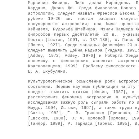
Марсилио Фичино, Пико делла Мирандолы, Пь
Кардано, Джона Ди. Среди философов Нового 
астрологии, следует назвать Фрэнсиса Бэкона 
рубеже 19–20 вв. настал расцвет оккульт
популярности астрологии; она была предста
Хейнделя, Рудольфа Штейнера, Мэнли Палмера Х
философов первых десятилетий 20 в., указыв
Шестов [Шестов, 1991, с. 137–138], о. Павел 
[Лосев, 1927]. Среди западных философов 20 в
следует выделить Дэйна Радьяра [Радьяр, 1991
[Addey, 1972; Addey, 1976] и Роберта Хэнда
полемику о философских аспектах астроло
Краснопевцева, 1999]. Проблему философского 
Е. А. Шкубуляни.
Культурологическое осмысление роли астроло
состоянии. Первые научные публикации на эту 
следует отметить статью [Ильин, 1987], в 
рассмотрения феномена астрологии в культу
исследования важную роль сыграли работы по 
Жмудь, 1994; Истоки, 1997], а также труды к
[Garin, 1983], Г. В. Гриненко [Гриненко, 2
[Евсюков, 1988], Э. А. Орловой [Орлова, 19
[Тайлор, 1989], Р. Тарнаса [Тарнас, 1995], В