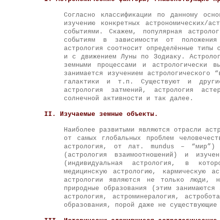
Согласно классификации по данному осно
изучению конкретных астрономических/ас
событиями. Скажем, популярная астроло
событиям в зависимости от положения
астрология соотносит определённые типы 
и с движением Луны по Зодиаку. Астроло
земными процессами и астрологически в
занимается изучением астрологического “
галактики и т.п. Существуют и другие
астрология затмений, астрология асте
солнечной активности и так далее.
II. Изучаемые земные объекты.
Наиболее развитыми являются отрасли аст
от самых глобальных проблем человечест
астрология, от лат. mundus – “мир”) 
(астрология взаимоотношений) и изуче
(индивидуальная астрология, в котор
медицинскую астрологию, кармическую а
астрологии являются не только люди, 
природные образования (этим занимаются 
астрология, астроминералогия, астробот
образования, порой даже не существующие