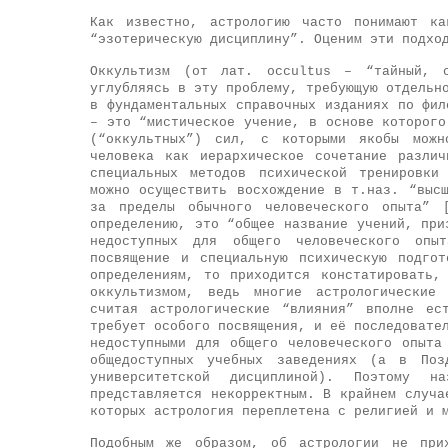
Как известно, астрологию часто понимают ка
“эзотерическую дисциплину”. Оценим эти подхо
Оккультизм (от лат. occultus – “тайный, 
углубляясь в эту проблему, требующую отдельн
в фундаментальных справочных изданиях по фил
– это “мистическое учение, в основе которого
(“оккультных”) сил, с которыми якобы можн
человека как иерархическое сочетание разли
специальных методов психической тренировки
можно осуществить восхождение в т.наз. “выс
за пределы обычного человеческого опыта” 
определению, это “общее название учений, при
недоступных для общего человеческого опы
посвящение и специальную психическую подго
определениям, то приходится констатировать,
оккультизмом, ведь многие астрологические 
считая астрологические “влияния” вполне ес
требует особого посвящения, и её последовате
недоступными для общего человеческого опыта
общедоступных учебных заведениях (а в По
университетской дисциплиной). Поэтому н
представляется некорректным. В крайнем случа
которых астрология переплетена с религией и 
Подобным же образом, об астрологии не при