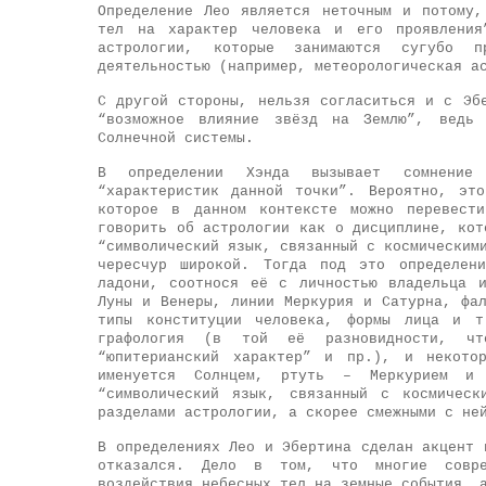
Определение Лео является неточным и потому,
тел на характер человека и его проявления
астрологии, которые занимаются сугубо п
деятельностью (например, метеорологическая а
С другой стороны, нельзя согласиться и с Эб
“возможное влияние звёзд на Землю”, ведь 
Солнечной системы.
В определении Хэнда вызывает сомнение 
“характеристик данной точки”. Вероятно, эт
которое в данном контексте можно перевест
говорить об астрологии как о дисциплине, кот
“символический язык, связанный с космическим
чересчур широкой. Тогда под это определени
ладони, соотнося её с личностью владельца 
Луны и Венеры, линии Меркурия и Сатурна, фа
типы конституции человека, формы лица и т
графология (в той её разновидности, чт
“юпитерианский характер” и пр.), и некото
именуется Солнцем, ртуть – Меркурием и
“символический язык, связанный с космическ
разделами астрологии, а скорее смежными с не
В определениях Лео и Эбертина сделан акцент 
отказался. Дело в том, что многие соврем
воздействия небесных тел на земные события, 