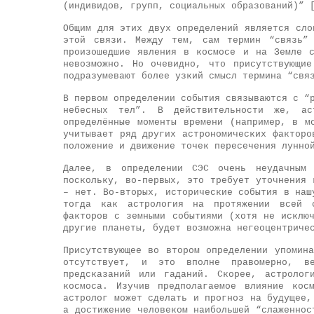
(индивидов, групп, социальных образований)” 
Общим для этих двух определений является сло
этой связи. Между тем, сам термин “связь” 
произошедшие явления в космосе и на Земле 
невозможно. Но очевидно, что присутствующи
подразумевают более узкий смысл термина “свя
В первом определении события связываются с “
небесных тел”. В действительности же, ас
определённые моменты времени (например, в м
учитывает ряд других астрономических факторо
положение и движение точек пересечения лунно
Далее, в определении СЭС очень неудачным п
поскольку, во-первых, это требует уточнения 
– нет. Во-вторых, исторические события в наш
тогда как астрология на протяжении всей с
факторов с земными событиями (хотя не исклю
другие планеты, будет возможна негеоцентриче
Присутствующее во втором определении упомин
отсутствует, и это вполне правомерно, в
предсказаний или гаданий. Скорее, астролог
космоса. Изучив предполагаемое влияние кос
астролог может сделать и прогноз на будущее,
а достижение человеком наибольшей “слаженнос