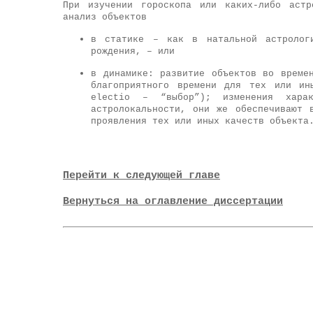
При изучении гороскопа или каких-либо астр
анализ объектов
в статике – как в натальной астролог
рождения, – или
в динамике: развитие объектов во време
благоприятного времени для тех или ин
electio – “выбор”); изменения харак
астролокальности, они же обеспечивают 
проявления тех или иных качеств объекта
Перейти к следующей главе
Вернуться на оглавление диссертации