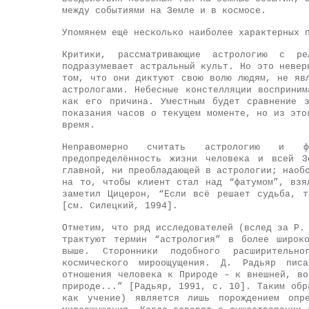
между событиями на Земле и в космосе.
Упомянем ещё несколько наиболее характерных 
Критики, рассматривающие астрологию с ре
подразумевает астральный культ. Но это невер
том, что они диктуют свою волю людям, не яв
астрологами. Небесные констелляции восприни
как его причина. Уместным будет сравнение 
показания часов о текущем моменте, но из это
время.
Неправомерно считать астрологию и фат
предопределённость жизни человека и всей З
главной, ни преобладающей в астрологии; наоб
на то, чтобы клиент стал над “фатумом”, взя
заметил Цицерон, “Если всё решает судьба, 
[см. Силецкий, 1994].
Отметим, что ряд исследователей (вслед за Р.
трактуют термин “астрология” в более широк
выше. Сторонники подобного расширительн
космического мироощущения. Д. Радьяр пис
отношения человека к Природе – к внешней, во
природе...” [Радьяр, 1991, с. 10]. Таким обр
как учение) является лишь порождением опре