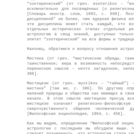
“эзотерический” (от греч. esoterikos – “вн
исключительно для посвящённых (о религиозн
[Словарь иностр. слов, 1993, с. 699]. Поэт
дисциплиной” не более, чем ядерная физика ил
эти дисциплины может стать каждый, кто в
отдельных исторических этапах отдельные ре
астрологию в свод знаний, доступных только
эпитет “эзотерический” на все формы и традиц
Наконец, обратимся к вопросу отношения астро
Мистика (от греч. “мистические обряды, таи
таинственное; вера в возможность непосредс
переносном смысле – нечто загадочное, непо
386].
Мистицизм (от греч. mystikos – “тайный”) –
мистике” [там же, с. 386]. По другому опр
явлений природы и общества как имеющих в сво
начало. В этом смысле мистицизм присущ вс
мистицизм означает религиозно-философскую
сверхчувственного общения человеческой 
[Философская энциклопедия, 1964, с. 456].
Как мы видим, определение “Философской энцик
астрологии с последним мы обсудили выше. Ч
следует подчеркнуть, что астрология стала сч