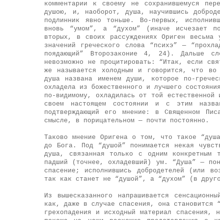
комментарии к своему не сохранившемуся пер
душою, и, наоборот, душа, научившись доброд
подлинник явно тоньше. Во-первых, исполнив
вновь “умом”, а “духом” (иначе исчезает по
вторых, в своих рассуждениях Ориген весьма 
значений греческого слова “психэ” — “прохл
поядающий” Второзаконие 4, 24). Дальше сл
невозможно не процитировать: “Итак, если свя
же называется холодным и говорится, что во
душа названа именем души, которое по-грече
охладела из божественного и лучшего состояни
по-видимому, охладилась от той естественной 
своем настоящем состоянии и с этим назва
подтверждающий его мнение: в Священном Пис
смысле, в порицательном — почти постоянно.
Таково мнение Оригена о том, что такое “душ
до Бога. Под “душой” понимается некая чувст
душа, связанная только с одним конкретным 
падший (точнее, охладевший) ум. “Душа” — по
спасение; исполнившись добродетелей (или во
так как станет не “душой”, а “духом” (в друг
Из вышесказанного напрашивается сенсационны
как, даже в случае спасения, она становится 
грехопадения и исходный материал спасения, 