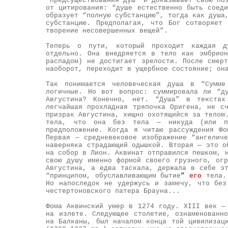
“предсуществования душ” и доказывает свою по
от цитирования: “душе естественно быть соед
образует “полную субстанцию”, тогда как душа
субстанцию. Предполагая, что Бог сотворяет
творение несовершенных вещей”.
Теперь о пути, который проходит каждая д
отдельно. Она внедряется в тело как эмбрио
распадом) не достигает зрелости. После смер
наоборот, переходит в ущербное состояние; он
Так понимается человеческая душа в “Сумме
логичные. Но вот вопрос: суммировала ли “д
Августина? Конечно, нет. “Душа” в текстах
легчайшая прохладная тряпочка Оригена, не с
призрак Августина, хищно охотящийся за телом
тела, что она без тела — никуда (или по
предположение. Когда я читаю рассуждения Ф
Первая — средневековое изображение “ангелич
наверняка страдающий одышкой. Вторая — это о
на собор в Лион. Аквинат отправился пешком, 
свою душу именно формой своего грузного, ог
Августина, а едва таскала, держала в себе э
“принципом, обуславливающим бытие
”
его
тела. 
Но напоследок не удержусь и замечу, что без
честертоновского патера Брауна...
Фома Аквинский умер в 1274 году. XIII век —
на излете. Следующее столетие, ознаменованн
на Балканы, был началом конца той цивилизац