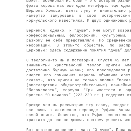
может, всемирная история — это история разли
фраза хороша как еще одна метафора, еще одна
Шерлока Холмса, взять лупу и внимательно 
намертво замурована в свой исторически
корнуольского известняка. И двух одинаковых 
Вернемся, однако, к “душе”. Мне могут возра
конфессиональным, философским, культурным,
разному ее себе представляли. Но средневеко
Реформации. В этом-то обществе, по распр
церковью; здесь содержание понятия “душа” до
О теологии-то мы и поговорим. Спустя 45 лет
знаменитый христианский теолог Ориген Ал
достаточно бурную жизнь; его преследовали 
смерти его сочинения церковь объявила ерет
сказать, что Ориген не только вполне “пока
(впоследствии общеупотребительные) важнейш
“богочеловек”, формула “Три ипостаси и одн
Оригена “О началах” (223-229 гг.) содержит о
Прежде чем мы рассмотрим эту главу, следует
нас лишь в латинском переводе Руфина Аквил
самой книги. Известно, что Руфин сознательн
трактата до нас не дошел, поэтому уяснить из
Вот краткое изложение главы “О душе”. Парагр