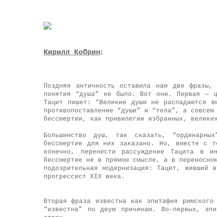
:
Кирилл Кобрин
Поздняя античность оставила нам две фразы,
понятия “душа” не было. Вот они. Первая — ц
Тацит пишет: “Великие души не распадаются в
противопоставление “души” и “тела”, а совсем
бессмертии, как привилегии избранных, велики
Большинство душ, так сказать, “ординарны
бессмертие для них заказано. Но, вместе с т
конечно, перенести рассуждение Тацита в и
бессмертие не в прямом смысле, а в переносно
подозрительная модернизация: Тацит, живший 
прогрессист XIX века.
Вторая фраза известна как эпитафия римского
“известна” по двум причинам. Во-первых, эп