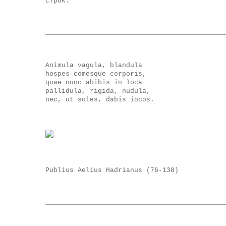
строк.
Animula vagula, blandula
hospes comesque corporis,
quae nunc abibis in loca
pallidula, rigida, nudula,
nec, ut soles, dabis iocos.
Publius Aelius Hadrianus (76-138)