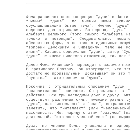
Фома развивает свою концепцию “души” в Части
“Суммы”. “Душа”, по мнению Фомы Аквинс
обуславливающий бытие тела”. Именно “душа”
содержит два отрицания. Во-первых, “душа” 
Альберта Великого (того самого “Альберта и
только в потенции”. Следовательно, немат
абсолютных форм, а не только единичных веще
“вопреки Демокриту и Эмпедоклу, тело не м
жизни”. Касаясь содержания “души”, автор “Су
“душе” не имеют никакого отношения, так как 
Далее Фома Аквинский переходит к взаимоотнош
В противовес Платону, он утверждает, что те
достаточно произвольные. Доказывает он это 
“чувства” — это совсем не “душа”.
Покончив с отрицательным описанием “души
“положительное” описание. Он различает в “
действие. Все три несводимы друг к другу. Ав
существуют различные силы, имеющие разные с
“души”, как “интеллект” и “воля”, сохраняютс
заметить, что “интеллект” (или “человечески
пассивность. Но, наряду с этим “разумом” (п
деятельный, “интеллектуальный свет” (по выра
Душа, по мнению Фомы, уникальна и одновр