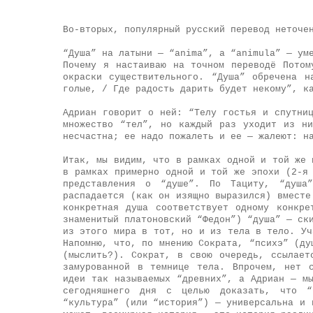
Во-вторых, популярный русский перевод неточе
“Душа” на латыни — “anima”, а “animula” — ум
Почему я настаиваю на точном переводё Потом
окраски существительного. “Душа” обречена 
голые, / Где радость дарить будет некому”, к
Адриан говорит о ней: “Телу гостья и спутни
множество “тел”, но каждый раз уходит из н
несчастна; ее надо пожалеть и ее — жалеют: н
Итак, мы видим, что в рамках одной и той же 
в рамках примерно одной и той же эпохи (2-я
представления о “душе”. По Тациту, “душа
распадается (как он изящно выразился) вместе
конкретная душа соответствует одному конкре
знаменитый платоновский “Федон”) “душа” — ск
из этого мира в тот, но и из тела в тело. Уч
Напомню, что, по мнению Сократа, “психэ” (ду
(мыслить?). Сократ, в свою очередь, ссылает
замурованной в темнице тела. Впрочем, нет 
идеи так называемых “древних”, а Адриан — м
сегодняшнего дня с целью доказать, что “
“культура” (или “история”) — универсальна и 