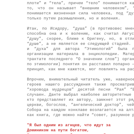
плоти” и “тела”, причем “тело” понимается к
то, что он называет “внешним человеком”, 
понимается жизненная сила человека, под “д
только путем размышления, но и воления.
Итак, по Исидору, “душа” (в противовес мне
способна она и к волению, как считал Авгус
“душу”, скорее, ближе к Оригену, но, в отл
“душе”, а не является ее следующей стадией. 
и “духа” для автора “Этимологий” была п
организации материала в энциклопедии. Мате
трактате последнего “О значении слов”) орга
по этимологии) понятия он расставил попарно 
принцип, как мне кажется, мог повлиять на ра
Впрочем, внимательный читатель уже, наверно
героев нашего рассуждения также просматри
“хоровода мудрецов” десятой песни “Рая” “
случаен. Данте выбрал наиболее авторитетные
кто представляет их автору, замкнет этот ря
церкви, богослов, “ангелический доктор”, че
Собора на каждом конклаве возлагается на алт
как книга, где можно найти “совет, разумное 
"Я был одним из агнцев, что идут за
Домиником на пути богатом,