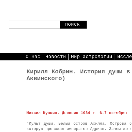
поиск
О нас
Новости
Мир астрологии
Иссле
Кирилл Кобрин. История души в
Аквинского)
Михаил
Кузмин.
Дневник 1934 г. 6-7 октября:
“Культ души. Белый остров Ахилла. Острова б
которую провожал император Адриан. Зачем же 