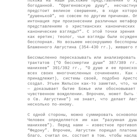
похожа на наши расхожие представления о хр
богоданной. “Оригеновскую душу”, несчастн
предстоит великое свершение, в ходе котор
“душенькой”, но совсем по другим причинам. О
интонация при произнесении различных метафо
представлениям о христианских канонически
канонические взгляды?”. С этой точки зрения
как еретик; теолог, чьи взгляды были осужде
бесспорная. Но возьмем несокрушимо бесспорн
Блаженного Августина (354-430 гг.), жившего 
Бессмысленно пересказывать или анализировать
трактатов (“О бессмертии души” 387/389 гг
манихеев” 391/392 гг., “О душе и ее происхо
всех своих многочисленных сочинениях. Как 
принадлежит), системы своей, подобно Арист
создал. Этьен Жильсон как-то заметил, что, ч
— доказывает бытие Божье или обосновывает
чувственном вожделении. Впрочем, может быть 
о Св. Августине”) не знает, что делает Авг
несколько по-иному.
С одной стороны, можно суммировать основопо
Человек определяется им как “разумная душ
манихеев”). Перед нами — известное противо
“Федону”. Впрочем, Августин порицал платон
благо, считал он, состоит в том, чтобы насла