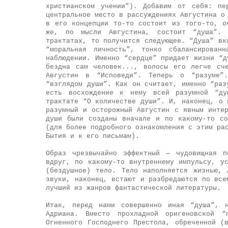
христианском учении”). Добавим от себя: пе
центральное место в рассуждениях Августина о
в его концепции то-то состоит из того-то, о
же, по мысли Августина, состоит “душа”. 
трактатах, то получится следующее. “Душа” вк
“моральная личность”, тонко сбалансированн
наблюдении. Именно “сердце” придает жизни “д
бездна сам человек..., волосы его легче сч
Августин в “Исповеди”. Теперь о “разуме”
“взглядом души”. Как он считает, именно “раз
есть восхождение к нему всей разумной “ду
трактате “О количестве души”. И, наконец, о 
разумный и осторожный Августин с явным инте
души были созданы вначале и по какому-то со
(для более подробного ознакомления с этим ра
Бытия и к его письмам).
Образ чрезвычайно эффектный — чудовищная п
вдруг, по какому-то внутреннему
импульсу, у
(бездушное) тело. Тело наполняется жизнью, 
звуки, наконец, встают и разбредаются по все
лучший из жанров фантастической литературы.
Итак, перед нами совершенно иная “душа”, 
Адриана. Вместо прохладной оригеновской “
Огненного Господнего Престола, обреченной (