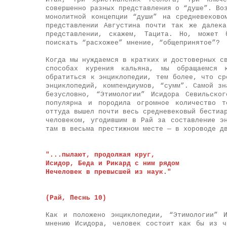
совершенно разных представления о “душе”. Во
монолитной концепции “души” на средневеково
представлении Августина почти так же далек
представлении, скажем, Тацита. Но, может 
поискать “расхожее” мнение, “общепринятое”?
Когда мы нуждаемся в кратких и достоверных с
способах курения кальяна, мы обращаемся 
обратиться к энциклопедии, тем более, что ср
энциклопедий, компендиумов, “сумм”. Самой зн
безусловно, “Этимологии” Исидора Севильско
популярна и породила огромное количество т
оттуда вышел почти весь средневековый бестиа
человеком, угодившим в Рай за составление э
там в весьма престижном месте — в хороводе д
"...пылают, продолжая круг,
Исидор, Беда и Рикард с ним рядом
Нечеловек в превысшей из наук."
(Рай, Песнь 10)
Как и положено энциклопедии, “Этимологии” 
мнению Исидора, человек состоит как бы из ч