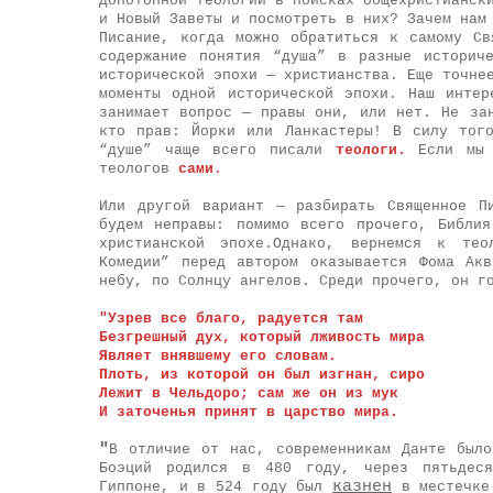
допотопной теологии в поисках общехристианск
и Новый Заветы и посмотреть в них? Зачем нам
Писание, когда можно обратиться к самому Св
содержание понятия “душа” в разные историч
исторической эпохи — христианства. Еще точне
моменты одной исторической эпохи. Наш инте
занимает вопрос — правы они, или нет. Не за
кто прав: Йорки или Ланкастеры! В силу тог
“душе” чаще всего писали
теологи.
Если мы
теологов
сами
.
Или другой вариант — разбирать Священное П
будем неправы: помимо всего прочего, Библи
христианской эпохе.
Однако, вернемся к тео
Комедии” перед автором оказывается Фома Ак
небу, по Солнцу ангелов. Среди прочего, он г
"Узрев все благо, радуется там
Безгрешный дух, который лживость мира
Являет внявшему его словам.
Плоть, из которой он был изгнан, сиро
Лежит в Чельдоро; сам же он из мук
И заточенья принят в царство мира.
"
В отличие от нас, современникам Данте был
Боэций родился в 480 году, через пятьдеся
казнен
Гиппоне, и в 524 году был
в местечке 