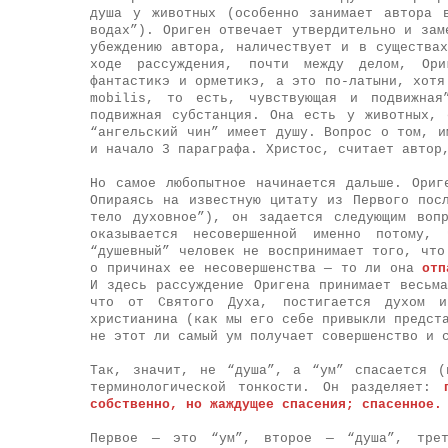
душа у животных (особенно занимает автора 
водах”). Ориген отвечает утвердительно и зам
убеждению автора, наличествует и в существа
ходе рассуждения, почти между делом, Ори
фантастикэ и орметикэ, а это по-латыни, хотя
mobilis, то есть, чувствующая и подвижная
подвижная субстанция. Она есть у животных,
“ангельский чин” имеет душу. Вопрос о том, и
и начало 3 параграфа. Христос, считает автор
Но самое любопытное начинается дальше. Ориг
Опираясь на известную цитату из Первого пос
тело духовное”), он задается следующим воп
оказывается несовершенной именно потому,
“душевный” человек не воспринимает того, что
о причинах ее несовершенства — то ли она
отп
И здесь рассуждение Оригена принимает весьма
что от Святого Духа, постигается духом и
христианина (как мы его себе привыкли предст
не этот ли самый ум получает совершенство и 
Так, значит, не “душа”, а “ум” спасается (
терминологической тонкости. Он разделяет:
собственно, но жаждущее спасения; спасенное.
Первое — это “ум”, второе — “душа”, тре