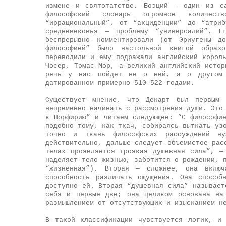
измене и святотатстве. Боэций — один из са
философский словарь огромное количест
“иррациональный”, от “акциденции” до “атри
средневековья — проблему “универсалий”. Ег
беспрерывно комментировали (от Эриугены д
философией” было настольной книгой образ
переводили и ему подражали английский корол
Чосер, Томас Мор, а великий английский истор
речь у нас пойдет не о ней, а о другом 
датированном примерно 510-522 годами.
Существует мнение, что Декарт был первым 
непременно начинать с рассмотрения души. Это
к Порфирию” и читаем следующее: “С философи
подобно тому, как ткач, собираясь выткать уз
точно и ткань философских рассуждений н
действительно, дальше следует объемистое рас
телах проявляется троякая душевная сила”, —
наделяет тело жизнью, заботится о рождении, 
“жизненная”). Вторая — сложнее, она вклю
способность различать ощущения. Она способ
доступно ей. Вторая “душевная сила” называет
себя и первые две; она целиком основана на
размышлением от отсутствующих и изысканием н
В такой классификации чувствуется логик, и