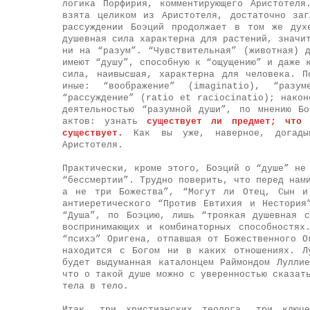
логика Порфирия, комментирующего Аристотеля
взята целиком из Аристотеля, достаточно за
рассуждении Боэций продолжает в том же дух
душевная сила характерна для растений, значи
ни на “разум”. “Чувствительная” (животная) 
имеют “душу”, способную к “ощущению” и даже 
сила, наивысшая, характерна для человека. П
иные: “воображение” (imaginatio), “разу
“рассуждение” (ratio et raciocinatio); након
деятельностью “разумной души”, по мнению Бо
актов: узнать
существует ли предмет;
что
существует.
Как вы уже, наверное, догады
Аристотеля.
Практически, кроме этого, Боэций о “душе” не
“бессмертии”. Трудно поверить, что перед нам
а не три Божества”, “Могут ли Отец, Сын и 
антиеретического “Против Евтихия и Нестория
“Душа”, по Боэцию, лишь “троякая душевная 
воспринимающих и комбинаторных способностях
“психэ” Оригена, отпавшая от Божественного О
находится с Богом ни в каких отношениях. Л
будет выдуманная каталонцем Раймондом Лулли
что о такой душе можно с уверенностью сказат
тела в тело.
Итак, три христианских теолога, три ключ