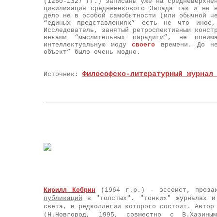
(1260-1327 гг.) записаны уже на средневерхне
цивилизация средневекового Запада так и не 
дело не в особой самобытности (или обычной ч
“единых представлениях” есть не что иное,
Исследователь, занятый ретроспективным конст
веками “мыслительных парадигм”, не поним
интеллектуальную моду
своего
времени. До н
объект” было очень модно.
Философско-литературный журнал
Источник:
Кирилл Кобрин
(1964 г.р.) - эссеист, прозаи
публикаций
в "толстых", "тонких" журналах и
света
, в редколлегии которого состоит. Автор
(Н.Новгород, 1995, совместно с
В.Хазины