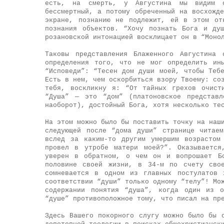
есть, на смерть, у Августина мы видим с
бессмертный, а потому обреченный на восхожд
экране, познанию не подлежит, ей в этом от
познания объектов. “Хочу познать Бога и ду
розановской интонацией восклицает он в “Моно
Таковы представления Блаженного Августина 
определения того, что не мог определить ин
“Исповеди”: “Тесен дом души моей, чтобы Теб
Есть в нем, чем оскорбиться взору Твоему: со
тебя, воскликну я: “От тайных грехов очист
“Душа” — это “дом” (платоновское представл
наоборот), достойный Бога, хотя несколько те
На этом можно было бы поставить точку на наш
следующей после “дома души” странице читае
вслед за каким-то другим умершим возрастом
провел в утробе матери моей?”. Оказывается
уверен в обратном, о чем он и вопрошает Бо
половине своей жизни, в 34-м по счету свое
сомневается в одном из главных постулатов 
соответствии “души” только одному “телу”! Мо
содержании понятия “душа”, когда один из о
“душе” противоположное тому, что писал на пр
Здесь Вашего покорного слугу можно было бы 