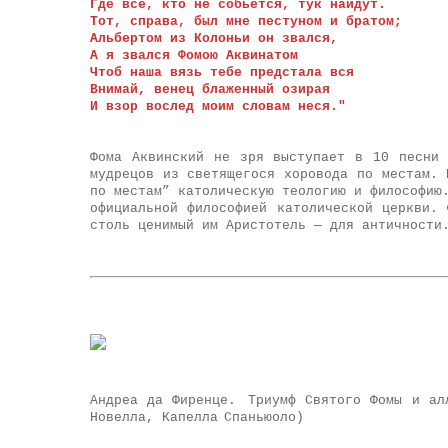
Где все, кто не собьется, тук найдут.
Тот, справа, был мне пестуном и братом;
Альбертом из Колоньи он звался,
А я звался Фомою Аквинатом
Чтоб наша вязь тебе предстала вся
Внимай, венец блаженный озирая
И взор вослед моим словам неся."
Фома Аквинский не зря выступает в 10 песни 
мудрецов из светящегося хоровода по местам. 
по местам” католическую теологию и философию
официальной философией католической церкви.
столь ценимый им Аристотель — для античности
Андреа да Фиренце.
Триумф Святого Фомы и ал
Новелла, Капелла
Спаньюоло)