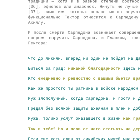
традиции — хотя и в разной степени соотнос
[36], эфиопов или амазонок. Ничуть не лучше
[37], само имя которых вполне могло звуча
функционально Гектор относится к Сарпедон
Ахиллу.
И после смерти Сарпедона возникает совершен
вовремя выручить Сарпедона, и Главком, тож
Гектора:
Что до ликиян, вперед ни один не пойдет на Д
Биться за град;
никакой благодарности
здесь 
Кто
ежедневно и ревностно с вашими бьется вр
Как же простого ты ратника в войске народном
Муж злополучный, когда Сарпедона, и гостя и 
Предал без всякой защиты ахеянам в плен и до
Мужа, толико
услуг
оказавшего в жизни
как гр
Так и тебе
? Но и псов от него отогнать не де
Если еще хоть один от ликийских мужей мне по