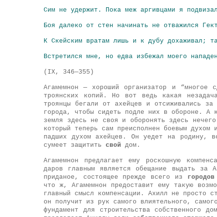
Сим не удержит. Пока меж аргивцами я подвиза
Боя далеко от стен начинать не отважился Гек
К Скейским вратам лишь и к дубу дохаживал; т
Встретился мне, но едва избежал моего нападе
(IX, 346—355)
Агамемнон — хороший организатор и “многое 
троянских копий. Но вот ведь какая незадач
троянцы бегали от ахейцев и отсиживались за
города, чтобы сидеть подле них в обороне. А 
земля здесь не своя и оборонять здесь нечего
который теперь сам преисполнен боевым духом 
падших духом ахейцев. Он уедет на родину, в
сумеет защитить
свой
дом.
Агамемнон предлагает ему роскошную компенс
даров главным является обещание выдать за 
приданое, состоящее прежде всего из
городов
что ж, Агамемнон предоставит ему такую возм
главный смысл компенсации. Ахилл не просто с
он получит из рук самого влиятельного, самог
фундамент для строительства собственного до