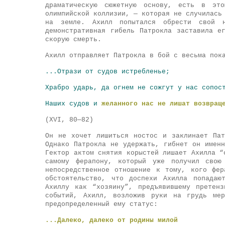
драматическую сюжетную основу, есть в это
олимпийской коллизии, — которая не случилась
на земле. Ахилл попытался обрести свой 
демонстративная гибель Патрокла заставила е
скорую смерть.
Ахилл отправляет Патрокла в бой с весьма пок
...Отрази от судов истребленье;
Храбро ударь, да огнем не сожгут у нас сопос
Наших судов и
желанного нас не лишат возвращ
(XVI, 80—82)
Он не хочет лишиться ностос и заклинает Па
Однако Патрокла не удержать, гибнет он имен
Гектор актом снятия корыстей лишает Ахилла “
самому ферапону, который уже получил свою
непосредственное отношение к тому, кого фе
обстоятельство, что доспехи Ахилла попадаю
Ахиллу как “хозяину”, предъявившему претен
событий, Ахилл, возложив руки на грудь мер
предопределенный ему статус:
...Далеко,
далеко от родины милой