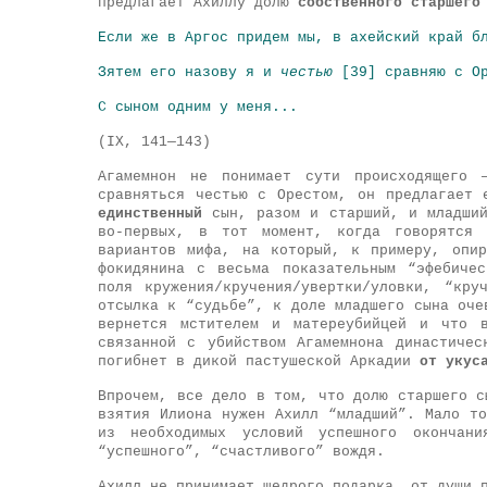
предлагает Ахиллу долю
собственного старшего
Если же в Аргос придем мы, в ахейский край б
Зятем его назову я и
честью
[39] сравняю с О
С сыном одним у меня...
(IX, 141—143)
Агамемнон не понимает сути происходящего 
сравняться честью с Орестом, он предлагает 
единственный
сын, разом и старший, и младший
во-первых, в тот момент, когда говорятся 
вариантов мифа, на который, к примеру, опи
фокидянина с весьма показательным “эфебиче
поля кружения/кручения/увертки/уловки, “кру
отсылка к “судьбе”, к доле младшего сына оче
вернется мстителем и матереубийцей и что 
связанной с убийством Агамемнона династиче
погибнет в дикой пастушеской Аркадии
от укус
Впрочем, все дело в том, что долю старшего 
взятия Илиона нужен Ахилл “младший”. Мало т
из необходимых условий успешного окончани
“успешного”, “счастливого” вождя.
Ахилл не принимает щедрого подарка, от души 