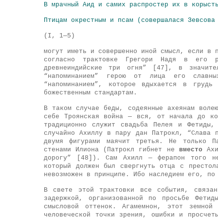
В мрачный Аид и самих распростер их в корыст
Птицам окрестным и псам (совершалася Зевсова
(I, 1—5)
могут иметь и совершенно иной смысл, если в 
согласно трактовке Грегори Надя в его р
древнеиндийские три огня” [47], в значите
“напоминанием” герою от лица его славн
“напоминанием”, которое вдыхается в грудь
божественным стандартам.
В таком случае беды, содеянные ахеянам воле
себе Троянская война — вся, от начала до ко
традиционно служит свадьба Пелея и Фетиды,
случайно Ахиллу в пару дан Патрокл, “Слава 
двумя фигурами маячит третья. Не только П
стенами Илиона (Патрокл гибнет не
вместо
Ахи
дорогу” [48]). Сам Ахилл — ферапон того не
который должен был свергнуть отца с престол
невозможен в принципе. Ибо наследием его, по
В свете этой трактовки все события, связан
задержкой, организованной по просьбе Фетид
смысловой оттенок. Агамемнон, этот земной
человеческой точки зрения, ошибки и просчет