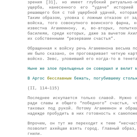
зрения [31], но имеет глубокий ритуально-м
ущерба, нанесенного его “удаче” историей 
решающего боя с той ущербной удачей, котора
Таким образом, уловка с ложным отказом от за
войска, того совокупного воинского фарна, 
известна Агамемнону, и, во-вторых, попытк
басилеям, среди которых, даже за вычетом Ахи
их собственными “резервами счастья”.
Обращенная к войску речь Агамемнона весьма п
им было сказано, он проговаривает четкую кар
войско. Зевс, уловивший его когда-то в тенет
Ныне же злое прельщенье он совершил и велит 
В Аргос
бесславным
бежать, погубившему столь
(II, 114—115)
Последнее искупается только славой. Нужно 
ради славы и общего “победного” счастья, ч
таковых под рукой. Потому Агамемнон и обра
надежде пробудить в них готовность к самопож
Впрочем, он тут же переходит к теме “несчас
позволит ахейцам взять город. Главный образ
гнили.