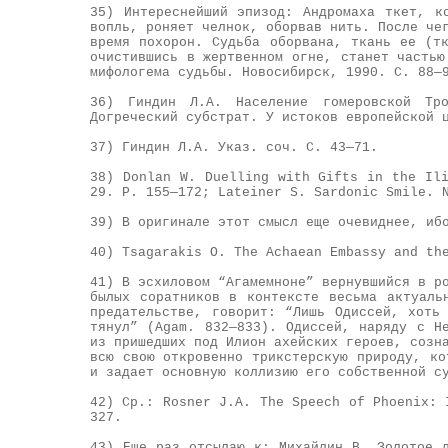
35) Интереснейший эпизод: Андромаха ткет, к
вопль, роняет челнок, оборвав нить. После че
время похорон. Судьба оборвана, ткань ее (т
очистившись в жертвенном огне, станет частью
мифологема судьбы. Новосибирск, 1990. С. 88—
36) Гиндин Л.А. Население гомеровской Тр
Догреческий субстрат. У истоков европейской 
37) Гиндин Л.А. Указ. соч. С. 43—71.
38) Donlan W. Duelling with Gifts in the Il
29. Р. 155—172; Lateiner S. Sardonic Smile. 
39) В оригинале этот смысл еще очевиднее, иб
40) Tsagarakis O. The Achaean Embassy and th
41) В эсхиловом “Агамемноне” вернувшийся в р
былых соратников в контексте весьма актуаль
предательстве, говорит: “Лишь Одиссей, хоть
тянул” (Аgam. 832—833). Одиссей, наряду с Н
из пришедших под Илион ахейских героев, созн
всю свою откровенно трикстерскую природу, ко
и задает основную коллизию его собственной с
42) Cр.: Rosner J.A. The Speech of Phoenix: 
327.
43) Еще раз отсылаю к: Михайлин В. Золотое 