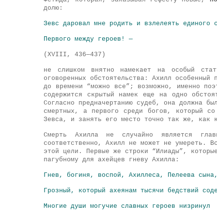
долю:
Зевс даровал мне родить и взлелеять единого 
Первого между героев! —
(XVIII, 436—437)
не слишком внятно намекает на особый ста
оговоренных обстоятельства: Ахилл особенный 
до времени “можно все”; возможно, именно поэ
содержится скрытый намек еще на одно обстоя
Согласно предначертанию судеб, она должна бы
смертных, а первого среди богов, который со
Зевса, и занять его место точно так же, как 
Смерть Ахилла не случайно является глав
соответственно, Ахилл не может не умереть. В
этой цели. Первые же строки “Илиады”, которы
пагубному для ахейцев гневу Ахилла:
Гнев, богиня, воспой, Ахиллеса, Пелеева сына
Грозный, который ахеянам тысячи бедствий сод
Многие души могучие славных героев низринул