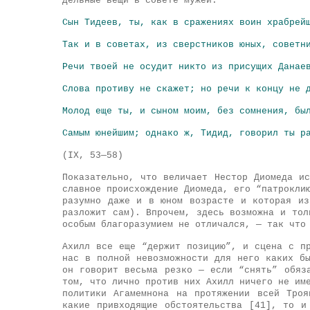
дельные вещи в совете мужей.
Сын Тидеев, ты, как в сражениях воин храбрей
Так и в советах, из сверстников юных, советн
Речи твоей не осудит никто из присущих Данае
Слова противу не скажет; но речи к концу не 
Молод еще ты, и сыном моим, без сомнения, бы
Самым юнейшим; однако ж, Тидид, говорил ты р
(IX, 53—58)
Показательно, что величает Нестор Диомеда и
славное происхождение Диомеда, его “патрокли
разумно даже и в юном возрасте и которая из
разложит сам). Впрочем, здесь возможна и тол
особым благоразумием не отличался, — так что
Ахилл все еще “держит позицию”, и сцена с п
нас в полной невозможности для него каких б
он говорит весьма резко — если “снять” обяз
том, что лично против них Ахилл ничего не им
политики Агамемнона на протяжении всей Тро
какие привходящие обстоятельства [41], то и