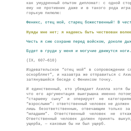
как умудренный опытом дипломат: с одной сто
ему не противник даже и в такого рода игра
горькую пилюлю:
Феникс, отец мой, старец божественный! В
чес
Нужды мне нет; я надеюсь быть чествован воле
Честь я сию сохраню перед войском, доколе ды
Будет в груди у меня и могучие движутся ноги
(IX, 607—610)
Издевательское “отец мой” в сопровождении с
оскорбляет”, и назавтра же отправиться с Ахи
затянувшейся беседе с Фениксом точку.
И единственный, кто убеждает Ахилла хотя бы
что его аргументация выигрышна именно пото
“старшему сыну” и оперирует не категория
“взрослыми”: ответственный человек не должен
лишь безответственным, отвечающим только з
“младшим”. Ответственный человек не от
Ответственный человек должен принять выкуп
ущерба, — каковым бы ни был ущерб.