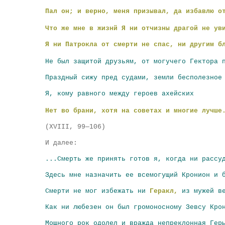
Пал он
; и верно, меня призывал, да избавлю о
Что же мне в жизнй Я ни отчизны драгой не ув
Я ни Патрокла от смерти не спас
, ни другим б
Не был защитой друзьям, от могучего Гектора 
Праздный сижу пред судами, земли бесполезное
Я, кому равного между героев ахейских
Нет во брани, хотя на советах и многие лучше
(XVIII, 99—106)
И далее:
...Смерть же принять готов я, когда ни рассу
Здесь мне назначить ее всемогущий Кронион и 
Смерти не мог избежать ни
Геракл,
из мужей в
Как ни любезен он был громоносному Зевсу Кро
Мощного рок одолел и вражда непреклонная Гер