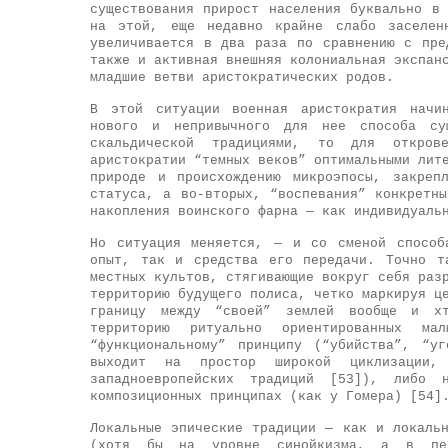
существования прирост населения буквально в
на этой, еще недавно крайне слабо заселенн
увеличивается в два раза по сравнению с пре
также и активная внешняя колониальная экспан
младшие ветви аристократических родов.
В этой ситуации военная аристократия начин
нового и непривычного для нее способа су
скальдической традициями, то для откров
аристократии “темных веков” оптимальными лит
природе и происхождению микроэпосы, закреп
статуса, а во-вторых, “воспевания” конкретн
накопления воинского фарна — как индивидуаль
Но ситуация меняется, — и со сменой способ
опыт, так и средства его передачи. Точно т
местных культов, стягивающие вокруг себя раз
территорию будущего полиса, четко маркируя ц
границу между “своей” землей вообще и хт
территорию ритуально ориентированных ма
“функциональному” принципу (“убийства”, “у
выходит на простор широкой циклизации,
западноевропейских традиций [53]), либо 
композиционных принципах (как у Гомера) [54]
Локальные эпические традиции — как и локаль
(хотя бы на уровне синойкизма, а в пер