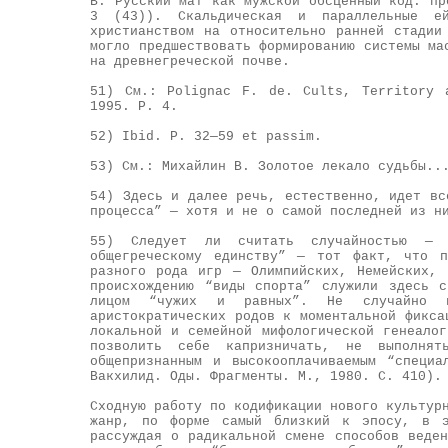
В. Русский мат как мужской обсценный код: пр
3 (43)). Скальдическая и параллельные ей
христианством на относительно ранней стадии
могло предшествовать формированию системы ма
на древнегреческой почве.
51) См.: Polignac F. de. Cults, Territory 
1995. Р. 4.
52) Ibid. P. 32—59 et passim.
53) См.: Михайлин В. Золотое лекало судьбы..
54) Здесь и далее речь, естественно, идет вс
процесса” — хотя и не о самой последней из н
55) Следует ли считать случайностью — 
общегреческому единству” — тот факт, что п
разного рода игр — Олимпийских, Немейских, 
происхождению “виды спорта” служили здесь 
лицом “чужих и равных”. Не случайно и
аристократических родов к моментальной фикса
локальной и семейной мифологической генеало
позволить себе капризничать, не выполня
общепризнанным и высокооплачиваемым “специ
Вакхилид. Оды. Фрагменты. М., 1980. С. 410).
Сходную работу по кодификации нового культур
жанр, по форме самый близкий к эпосу, в э
рассуждая о радикальной смене способов веде