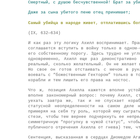
Смертный, с душою бесчувственной! Брат за уб
Даже за сына убитого пеню отец принимает;
Самый убийца в народе живет, отплатившись бо
(IX, 632—634)
И как раз эту логику Ахилл воспринимает. Пра
соглашается вступить в войну только в одном-
его собственному порогу. Здесь трудно не угл
одновременно, Ахилл еще раз демонстративно
реальный, сколько желательный. Он не желает 
Но свое он готов отстаивать с мечом в рук
воевать с “божественным Гектором” только в т
корабли и тем лишить его права на ностос.
Что ж, позиция Ахилла кажется вполне устой
вполне закономерный вопрос: почему Ахилл, с
уехать завтра же, так и не спускает кораб
статусной неопределенности на самом деле 
примеряя на себя ту роль, которой ему сыграт
стези, чтобы тем вернее подчеркнуть ее непре
симметричную “прогулку в чужой статус”, чтоб
публичного отречения Ахилла от гнева) тем, ч
Сентенция, высказанная в сердцах Диомедом Аг