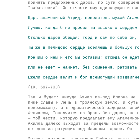
принять предложенных даров, по сути совершен
“забастовки”. Он отчасти ему единосущен и по
Царь знаменитый Атрид, повелитель мужей Агам
Лучше, когда б не просил ты высокого сердцем
Столько даров обещая: горд и сам по себе он,
Ты же в Пелидово сердце вселяешь и большую г
Кончим о нем и его мы оставим; отсюда он еде
Или не едет — начнет, без сомнения, ратовать
Ежели сердце велит и бог всемогущий воздвигн
(IX, 697—703)
Так и будет: никуда Ахилл из-под Илиона не 
пике славы и лечь в троянскую землю, и суть
невозможен), а в драматической задержке оно
Фениксом, “ополчится на брань без даров, по 
— той чести, которую предлагает ему Агамемно
Ахилла далеко выходит за пределы возможност
не один из ратующих под Илионом героев. Он —
Фетида, которая, заказывая Гефесту новые,
п