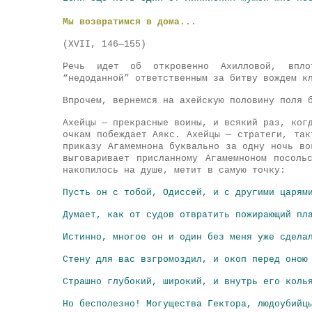
Мы возвратимся в дома...
(XVII, 146—155)
Речь идет об откровенно Ахилловой, впло
“недоданной” ответственным за битву вождем к
Впрочем, вернемся на ахейскую половину поля 
Ахейцы — прекрасные воины, и всякий раз, ког
очкам побеждает Аякс. Ахейцы — стратеги, так
приказу Агамемнона буквально за одну ночь во
выговаривает присланному Агамемноном посоль
накопилось на душе, метит в самую точку:
Пусть он с тобой, Одиссей, и с другими царям
Думает, как от судов отвратить пожирающий пл
Истинно, многое он и один без меня уже сдела
Стену для вас взгромоздил, и окоп перед оною
Страшно глубокий, широкий, и внутрь его коль
Но бесполезно! Могущества Гектора, людоубийц