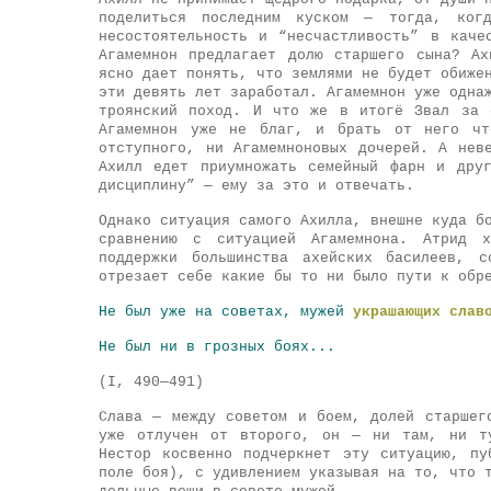
поделиться последним куском — тогда, ког
несостоятельность и “несчастливость” в каче
Агамемнон предлагает долю старшего сына? А
ясно дает понять, что землями не будет обиже
эти девять лет заработал. Агамемнон уже одна
троянский поход. И что же в итогё Звал за 
Агамемнон уже не благ, и брать от него ч
отступного, ни Агамемноновых дочерей. А нев
Ахилл едет приумножать семейный фарн и дру
дисциплину” — ему за это и отвечать.
Однако ситуация самого Ахилла, внешне куда б
сравнению с ситуацией Агамемнона. Атрид 
поддержки большинства ахейских басилеев, с
отрезает себе какие бы то ни было пути к обр
Не был уже на советах, мужей
украшающих слав
Не был ни в грозных боях...
(I, 490—491)
Слава — между советом и боем, долей старшег
уже отлучен от второго, он — ни там, ни ту
Нестор косвенно подчеркнет эту ситуацию, пу
поле боя), с удивлением указывая на то, что 