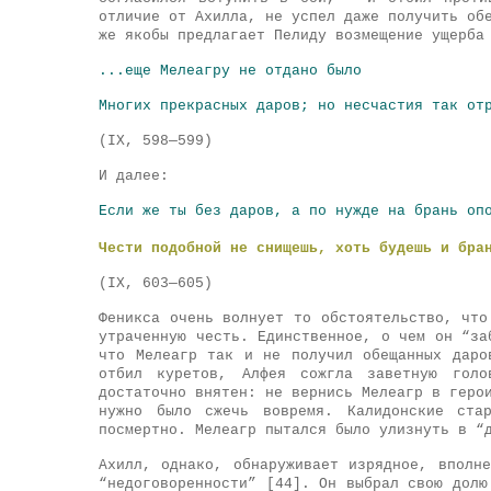
отличие от Ахилла, не успел даже получить об
же якобы предлагает Пелиду возмещение ущерба
...еще Мелеагру не отдано было
Многих прекрасных даров; но несчастия так от
(IX, 598—599)
И далее:
Если же ты без даров, а по нужде на брань оп
Чести
подобной не снищешь, хоть будешь и бра
(IX, 603—605)
Феникса очень волнует то обстоятельство, что
утраченную честь. Единственное, о чем он “за
что Мелеагр так и не получил обещанных даро
отбил куретов, Алфея сожгла заветную голо
достаточно внятен: не вернись Мелеагр в геро
нужно было сжечь вовремя. Калидонские ста
посмертно. Мелеагр пытался было улизнуть в “
Ахилл, однако, обнаруживает изрядное, вполн
“недоговоренности” [44]. Он выбрал свою долю