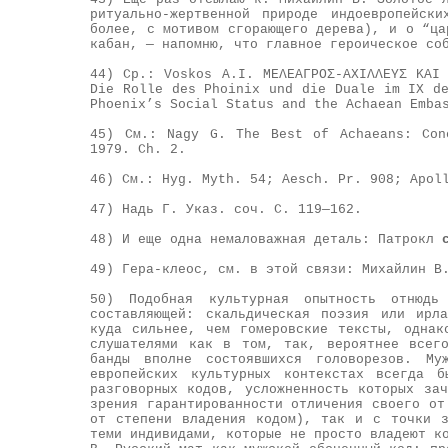
ритуально-жертвенной природе индоевропейск
более, с мотивом сгорающего дерева), и о “ца
кабан, — напомню, что главное героическое со
44) Ср.: Voskos A.I. ΜΕΛΕΑΓΡΟΣ-ΑΧΙΛΛΕΥΣ ΚΑΙ
Die Rolle des Phoinix und die Duale im IX d
Phoenix’s Social Status and the Achaean Emba
45) См.: Nagy G. The Best of Achaeans: Con
1979. Сh. 2.
46) См.: Hyg. Myth. 54; Aesch. Pr. 908; Apol
47) Надь Г. Указ. соч. С. 119—162.
48) И еще одна немаловажная деталь: Патрокл
49) Гера-клеос, см. в этой связи: Михайлин В
50) Подобная культурная опытность отнюд
составляющей: скальдическая поэзия или ирл
куда сильнее, чем гомеровские тексты, однак
слушателями как в том, так, вероятнее всег
банды вполне состоявшихся головорезов. М
европейских культурных контекстах всегда б
разговорных кодов, усложненность которых за
зрения гарантированности отличения своего от
от степени владения кодом), так и с точки з
теми индивидами, которые не просто владеют к