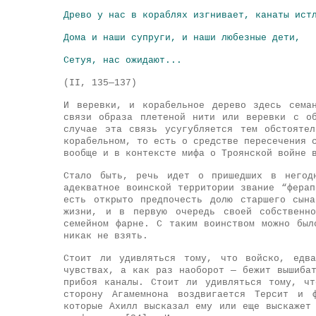
Древо у нас в кораблях изгнивает, канаты ист
Дома и наши супруги, и наши любезные дети,
Сетуя, нас ожидают...
(II, 135—137)
И веревки, и корабельное дерево здесь сема
связи образа плетеной нити или веревки с о
случае эта связь усугубляется тем обстояте
корабельном, то есть о средстве пересечения 
вообще и в контексте мифа о Троянской войне 
Стало быть, речь идет о пришедших в него
адекватное воинской территории звание “фера
есть открыто предпочесть долю старшего сын
жизни, и в первую очередь своей собственн
семейном фарне. С таким воинством можно был
никак не взять.
Стоит ли удивляться тому, что войско, едва
чувствах, а как раз наоборот — бежит вышиба
прибоя каналы. Стоит ли удивляться тому, ч
сторону Агамемнона воздвигается Терсит и 
которые Ахилл высказал ему или еще выскажет