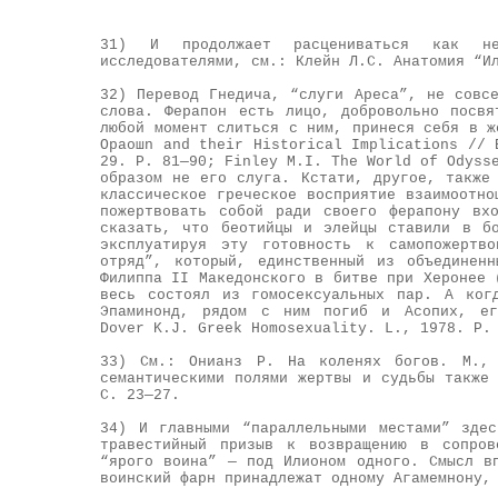
31) И продолжает расцениваться как не
исследователями, см.: Клейн Л.С. Анатомия “И
32) Перевод Гнедича, “слуги Ареса”, не совс
слова. Ферапон есть лицо, добровольно посв
любой момент слиться с ним, принеся себя в ж
Opaoшn and their Historical Implications // 
29. Р. 81—90; Finley M.I. The World of Odyss
образом не его слуга. Кстати, другое, также
классическое греческое восприятие взаимоотно
пожертвовать собой ради своего ферапону вх
сказать, что беотийцы и элейцы ставили в б
эксплуатируя эту готовность к самопожертв
отряд”, который, единственный из объединен
Филиппа II Македонского в битве при Херонее 
весь состоял из гомосексуальных пар. А ког
Эпаминонд, рядом с ним погиб и Асопих, ег
Dover K.J. Greek Homosexuality. L., 1978. P.
33) См.: Онианз Р. На коленях богов. М.,
семантическими полями жертвы и судьбы также
С. 23—27.
34) И главными “параллельными местами” зде
травестийный призыв к возвращению в сопров
“ярого воина” — под Илионом одного. Смысл в
воинский фарн принадлежат одному Агамемнону,