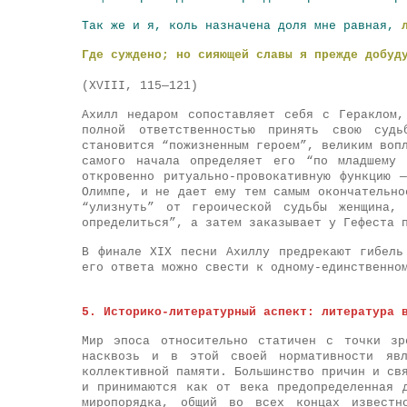
Так же и я, коль назначена доля мне равная,
Где суждено; но сияющей славы я прежде добуд
(XVIII, 115—121)
Ахилл недаром сопоставляет себя с Гераклом
полной ответственностью принять свою суд
становится “пожизненным героем”, великим воп
самого начала определяет его “по младшему 
откровенно ритуально-провокативную функцию 
Олимпе, и не дает ему тем самым окончательно
“улизнуть” от героической судьбы женщина,
определиться”, а затем заказывает у Гефеста 
В финале XIX песни Ахиллу предрекают гибель
его ответа можно свести к одному-единственно
5. Историко-литературный аспект: литература 
Мир эпоса относительно статичен с точки зр
насквозь и в этой своей нормативности явл
коллективной памяти. Большинство причин и св
и принимаются как от века предопределенная 
миропорядка, общий во всех концах известн