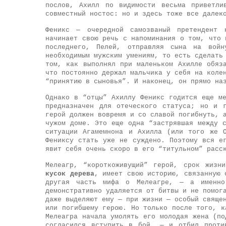
послов, Ахилл по видимости весьма приветли
совместный ностос: но и здесь тоже все далек
Феникс — очередной самозваный претендент 
начинает свою речь с напоминания о том, что 
последнего, Пелей, отправляя сына на войн
необходимым мужским умениям, то есть сделать
том, как выполнял при маленьком Ахилле обяз
что постоянно держал мальчика у себя на коле
“принятию в сыновья”. И наконец, он прямо на
Однако в “отцы” Ахиллу Феникс годится еще м
предназначен для отеческого статуса; но и 
герой должен вовремя и со славой погибнуть, 
чужом доме. Это еще одна “застрявшая между 
ситуации Агамемнона и Ахилла (или того же 
Фениксу стать уже не суждено. Поэтому вся е
явит себя очень скоро в его “титульном” расс
Мелеагр, “короткоживущий” герой, срок жизн
кусок дерева
, имеет свою историю, связанную 
другая часть мифа о Мелеагре, — а именно
демонстративно удаляется от битвы и не помог
даже выделяют ему — при жизни — особый свяще
или погибшему герою. Но только после того, к
Мелеагра начала умолять его молодая жена (по
согласился вступить в бой, — и отбил проти