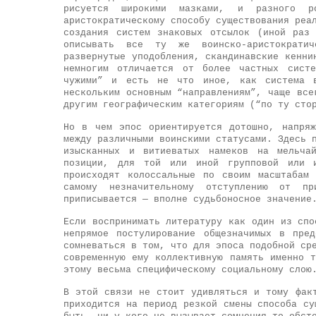
рисуется широкими мазками, и разного р
аристократическому способу существования реа
создания систем знаковых отсылок (иной раз
описывать все ту же воинско-аристократич
развернутые уподобления, скандинавские кенни
немногим отличается от более частных систе
чужими” и есть не что иное, как система в
нескольким основным “направлениям”, чаще все
другим географическим категориям (“по ту сто
Но в чем эпос ориентируется дотошно, напря
между различными воинскими статусами. Здесь 
изысканных и витиеватых намеков на мельча
позиции, для той или иной групповой или и
происходят колоссальные по своим масштабам
самому незначительному отступлению от п
приписывается — вполне судьбоносное значение
Если воспринимать литературу как один из спо
непрямое постулирование общезначимых в пре
сомневаться в том, что для эпоса подобной ср
современную ему коллективную память именно 
этому весьма специфическому социальному слою
В этой связи не стоит удивляться и тому фак
приходится на период резкой смены способа с