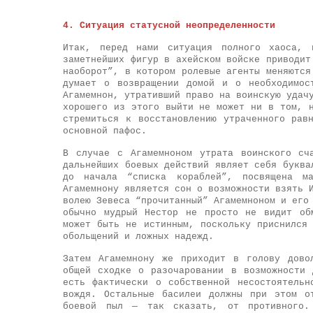
4. Ситуация статусной неопределенности
Итак, перед нами ситуация полного хаоса, 
заметнейших фигур в ахейском войске приводит
наоборот”, в котором ролевые агенты меняются
думает о возвращении домой и о необходимос
Агамемнон, утративший право на воинскую удач
хорошего из этого выйти не может ни в том, 
стремиться к восстановлению утраченного рав
основной пафос.
В случае с Агамемноном утрата воинского сч
дальнейших боевых действий являет себя буква
до начала “списка кораблей”, посвящена ма
Агамемнону является сон о возможности взять 
волею Зевеса “прочитанный” Агамемноном и его
обычно мудрый Нестор не просто не видит об
может быть не истинным, поскольку приснился
обольщений и ложных надежд.
Затем Агамемнону же приходит в голову дово
общей сходке о разочаровании в возможности
есть фактически о собственной несостоятельн
вождя. Остальные басилеи должны при этом о
боевой пыл — так сказать, от противного.