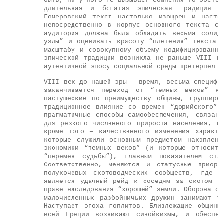
быть, ни у кого не вызывает сомнения то обст
длительная и богатая эпическая традиция
Гомеровский текст настолько изощрен и наст
непосредственно в корпус основного текста 
аудитория должна была обладать весьма соли
узлы” и оценивать красоту “плетения” текста
масштабу и совокупному объему кодифицирован
эпической традиции возникла не раньше VIII 
аутентичной эпосу социальной среды претерпел
VIII век до нашей эры — время, весьма специф
заканчивается переход от “темных веков” к
пастушеские по преимуществу общины, группир
традиционное влияние со времен “дорийского
прагматичные способы самообеспечения, связа
для резкого численного прироста населения, 
кроме того — качественного изменения харак
которые служили основным предметом накопле
экономики “темных веков” (и которые относи
“перемен судьбы”), главным показателем ст
Соответственно, меняются и статусные приор
полукочевых скотоводческих сообществ, где
является удачный рейд к соседям за скотом 
праве наследования “хорошей” земли. Оборона 
малочисленных разбойничьих дружин занимают 
Наступает эпоха гоплитов. Близлежащие общи
всей Греции возникают синойкизмы, и обеспе