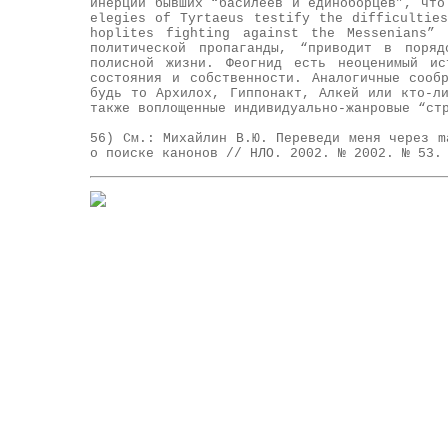
инерции бывших “басилеев и единоборцев”, что
elegies of Tyrtaeus testify the difficultie
hoplites fighting against the Messenians”
политической пропаганды, “приводит в поряд
полисной жизни. Феогнид есть неоценимый ис
состояния и собственности. Аналогичные сооб
будь то Архилох, Гиппонакт, Алкей или кто-л
также воплощенные индивидуально-жанровые “ст
56) См.: Михайлин В.Ю. Переведи меня через m
о поиске канонов // НЛО. 2002. № 2002. № 53.