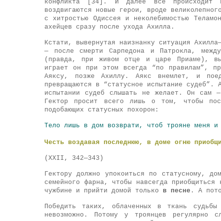
конфликта [34]. И далее все происходит 
воздвигаются новые герои, вроде великолепног
с хитростью Одиссея и неколебимостью Теламо
ахейцев сразу после ухода Ахилла.
Кстати, вывернутая наизнанку ситуация Ахилла
— после смерти Сарпедона и Патрокла, между
(правда, при живом отце и царе Приаме), вы
играет он при этом всегда “по правилам”, пр
Аяксу, позже Ахиллу. Аякс внемлет, и пое
превращаются в “статусное испытание судеб”. 
испытании судеб слышать не желает. Он сам 
Гектор просит всего лишь о том, чтобы пос
подобающих статусных похорон:
Тело лишь в дом возврати, чтоб трояне меня и
Честь
воздавая последнюю, в доме огню приобщ
(XXII, 342—343)
Гектору должно упокоиться по статусному, до
семейного фарна, чтобы навсегда приобщиться 
чужбине и прийти домой только
в песне
. А пот
Победить таких, облаченных в ткань судьбы
невозможно. Потому у троянцев регулярно с