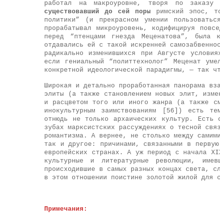
работал на макроуровне, творя по заказу
существовавший до сей поры
римский эпос, то
политики” (и прекрасном умении пользоватьс
прорабатывал микроуровень, кодифицируя повс
перед “птенцами гнезда Меценатова”, была 
отдавались ей с такой искренней самозабвенно
радикально изменившихся при Августе условия
если гениальный “политтехнолог” Меценат уме
конкретной идеологической парадигмы, — так ч
Широкая и детально проработанная панорама вз
элиты (а также становлением новых элит, изме
и расцветом того или иного жанра (а также с
инокультурным заимствованиям [56]) есть те
отнюдь не только архаических культур. Есть 
зубах марксистских рассуждениях о тесной свя
романтизма. А вернее, не столько между самим
так и другое: причинами, связанными в первую
европейских странах. А уж период с начала XI
культурные и литературные революции, имев
происходившие в самых разных концах света, с
в этом отношении поистине золотой жилой для 
Примечания: