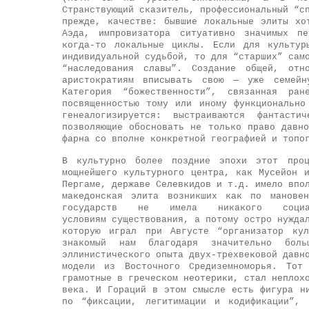
Странствующий сказитель, профессиональный “с
прежде, качестве: бывшие локальные элиты хо
Аэда, импровизатора ситуативно значимых пе
когда-то локальные циклы. Если для культур
индивидуальной судьбой, то для “старших” сам
“наследования славы”. Создание общей, отно
аристократиям вписывать свою — уже семейн
Категория “божественности”, связанная ра
посвященностью тому или иному функционально
генеалогизируется: выстраиваются фантасти
позволяющие обосновать не только право давн
фарна со вполне конкретной географией и топо
В культурно более поздние эпохи этот проц
мощнейшего культурного центра, как Мусейон 
Пергаме, державе Селевкидов и т.д. имело впо
македонская элита возникших как по мановен
государств не имела никакого социа
условиям существования, а потому остро нужда
которую играл при Августе “организатор ку
знакомый нам благодаря значительно боль
эллинистического опыта двух-трехвековой давн
модели из Восточного Средиземноморья. Тот
грамотные в греческом неотерики, стал неплох
века. И Гораций в этом смысле есть фигура н
по “фиксации, легитимации и кодификации”,