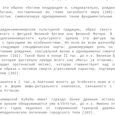
- это обычно «богини плодородия и, следовательно, рожден
огини, поставленные во главе загробного мира (100).
остью, символи­зируя одновременно
такие фундаментальные 
еднеземноморской культурной традиции, образ такого 
все­го с фигурой Великой Богини или Великой Матери. В
днеземноморского культурно­го ареала эта фигура пр
и с присущими им особенностями. Но если во всем разнообр
 следующие специфические черты: доминирующая роль по
темами рождения, сексуальной жизни и одновременно смерти
ине» (101).
Такой была в конце
II
тыс. до н.э. Ве­ликая 
 которая выступала прежде всего как «Мать» (в отличие,
ладал эротический мотив), которая главенствует над с
е образа с мотивом смерти агрессивный характер, подтверж
лев (102).
ранился
в I
тыс.
в Анатолии вплоть до Эгейского моря в с
мер в форме мифо-ритуального комплекса, связанного с 
 и Аттисом.
кемишской Кубабы имеет гораздо более древние истоки
VII-VI
м ареале обнаруживаются уже в
тыс. до н.э. Именно эт
0-х годов недалеко от современной турецкой деревн
емледельческое поселение городского типа (103).