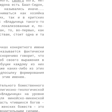
дного,
своего
бога, нет
идона есть Баал-Сидон,
и назывались иначе...
ниматься как хозяйка
ких, так и в критских
: «Владычица такого-то
локализован­ные и, по-
ак, то, во-первых, как
ствам, стоит одна и та
чках конкретного имени
азы­вается фактически
сноречиво говорит, что
соб своего выражения в
ибуции каждому из них
аже каких-либо из этих
дпосылку формирования
я этим именем.
тельного божественного
лигиозно-теологической
«Владычица» на уровне
ля минойско-микенской
асть чтившихся богов -
 женских божеств – это
зводительными силами
.