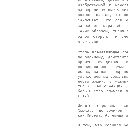
агрессивный, дикий и 
изображаемой в ка­че
одновременно выступае
вожного факта», что «
заключает, что для 
загробного мира, ибо 
Таким образом, типичн
одной стороны, и см
.
отчетливо
Столь впечатляющее со
по-видимому, дей­ствит
времена вследствие пл
соприкасались самым 
исследовавшего некро­п
улучшением материальн
ности жизни, у мужчи
тыс.), чем у женщин (
большинство случаев п
(117).
Имеются серьезные ос
Хююка... до великой «
как Кибела, Артемида и
О том, что Великая Бо