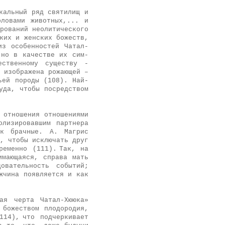
кальный ряд святилищ и
лова­ми животных,... и
ерований неолитического
ских и женских божеств,
из особенностей Чатал-
 но в качестве их сим­
ественному существу -
 изо­бражена рожающей –
ьей породы (108). Най­
уда, чтобы посредством
 отношения отношениями
лизировавшим партнера
ак брачные. А. Магрис
о, чтобы исключать друг
ременно (111).
Так, на
имающаяся, справа мать
овательность событий;
жчина появляется и как
ая черта Чатал-Хююка»
 божеством плодородия,
114),
что подчеркивает