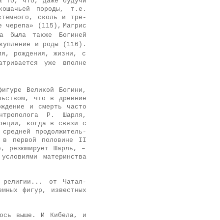
а то, что, даже будучи
о­шачьей породы, т.е.
«темного, сколь и тре­
е черепа» (115),
Магрис
а была также Богиней
купление и роды (116).
ия, рождения, жизни, с
тривается уже вполне
фигуре Великой Богини,
льством, что в древние
ождение и смерть часто
антрополога Р. Шарля,
ре­ции, когда в связи с
 средней продолжитель­
0 в первой половине
II
е, резюмирует Шарль, –
 условиями материнства
 религии... от Чатал-
емных фигур, известных
лось выше. И Кибела, и