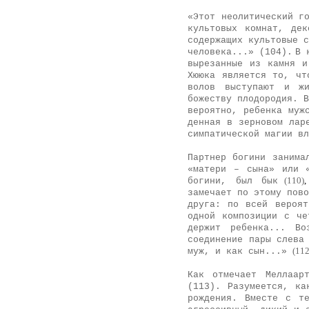
«Этот неолитический г
культовых комнат, дек
содержащих культовые с
человека...» (104).
В 
вырезанные из камня и
Хююка является то, чт
волов выступают и жи
божеству плодородия. В
вероятно, ребенка муж
денная в зерновом лар
симпатической магии в
Партнер богини занима
«матери – сына» или 
(110)
богини, был бык
замечает по этому пово
друга: по всей ве­роя
одной композиции с че
держит ребенка... Во
соединение пары сле­ва
(112
муж, и как сын...»
Как отмечает Меллаар
(113). Разумеется, ка
рождения. Вместе с т