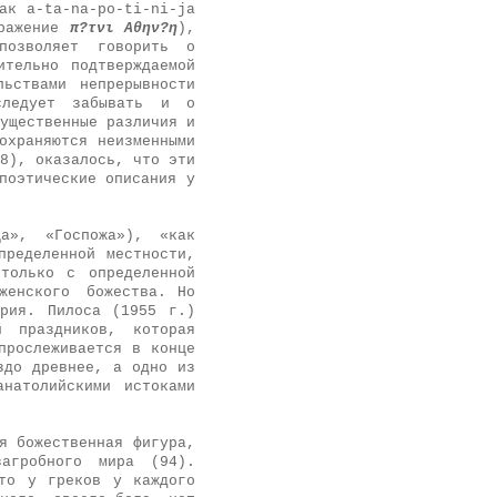
ак a-ta-na-po-ti-ni-ja
ыражение
π?τνι Αθην?η
),
позволяет говорить о
ительно подтверждаемой
льствами непрерывности
следует забывать и о
ущественные различия и
охраняются неизменными
8), оказалось, что эти
поэтические описания у
а», «Госпожа»), «как
пределенной местности,
только с определенной
женского божества.
Но
ерия. Пилоса (1955 г.)
й праздников, которая
прослеживается в конце
здо древнее, а одно из
анатолийскими истоками
я божественная фигура,
загробного мира (94).
то у греков у каждого