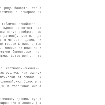
не ряда божеств, тесно
а­стично в гомеровских
 табличек линейного Б-
в одном качестве: как
чки могут сообщать нам
в дативе), место, где
к отмечает Чэдвик, и
но говорить лишь в том
в, сферах их влияния и
ующими божествами, из­
ными. Естественно, что
с жертвоприношениями,
ак­товались как записи
птически относились к
 олимпийских божеств в
им в таблич­ках имена
озможно, Дионис, культ
паренной» с Зевсом
(на