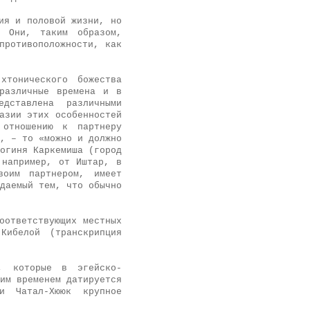
ия и половой жизни, но
Они, таким образом,
противоположности, как
хтонического божества
 различные времена и в
едставлена различными
азии этих особенностей
 отношению к партнеру
, – то «можно и должно
Богиня Каркемиша (город
 например, от Иштар, в
воим партнером, имеет
даемый тем, что обычно
оответствующих местных
Кибелой (транскрипция
, которые в эгейско-
им временем датируется
и Чатал-Хююк крупное