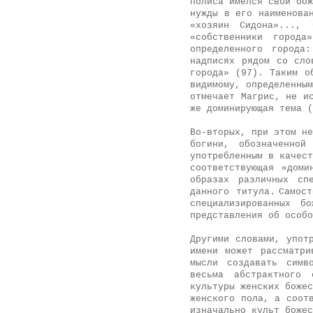
полиса имел­ся свой б
нужды в его наименова
«хозяин Сидона»...,
«собственники город
определенного города
надписях рядом со сл
города» (97). Таким о
видимому, определенным
отмечает Магрис, не и
же доминирующая тема (
Во-вторых, при этом не
богини, обозначен­но
употребленным в качест
соответствующая «доми
образах различных сп
данного титула.
Самост
специализированных б
представления об особ
Другими словами, упот
имени может рассматри
мысли создавать симв
весьма абстрактного 
культуры женских божес
женского пола, а соот
изначально культ божес