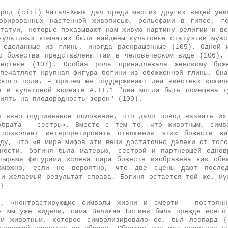
ород (citi)
Чатал-Хююк дал среди мно­гих других вещей уни
орированных настенной живописью, рельефами в гипсе, го
татуи, которые пока­зывают нам живую картину религии и в
культовых комнатах были найдены куль­товые статуэтки муж
 сделанные из глины, иногда раскрашенные (105). Одной 
о божества пред
ставлены там в человеческом виде (106),
вотные (107). Особая роль принадлежала женскому бож
пе­чатляет крупная фигура богини из обожженной глины. Она
ского пола, – причем ее поддерживают два животных кошач
е в культовой комнате А.II.1
"
она могла быть помещена т
лиять на плодородность зерен" (109).
л явно подчиненное положение, что дало повод назвать их
«брата – сестры». Вместе с тем то, что животным, симво
,
позволяет интер­претировать отношения этих божеств к
ду, что «в мире мифов эти вещи доста­точно далеки от тог
тности, богиня была матерью, сестрой и партнершей однов
тырьмя фигура­ми «слева пара божеств изображена как обн
зможно, если не вероятно, что две сцены дают послед
 и желаемый результат справа. Богиня остается той же, му
).
т, «контрастирующие символы жизни и смерти – постоянн
к мы уже видели, сама Великая Богиня была прежде всего
ем животным, которое символизировало ее, был леопард (