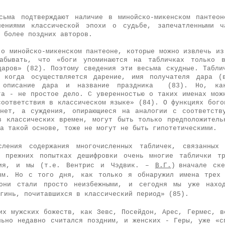
сьма подтверждают наличие в минойско-микенском пантео
лениями классической эпохи о судьбе, запечатленными ч
 более поздних авторов.
 о минойско-микенском пантеоне, которые можно извлечь из
забывать, что «боги упоминаются на табличках только 
даров» (82). Поэто­му сведения эти весьма скудные.
Табли
 когда осуществляется дарение, имя полу­чателя дара (
, описание дара и название праздника (83). Но, ка
га - не простое дело. С уверенностью о таких именах мож
соответствия в классическом языке» (84). О функциях бого
нет, а суждения, опирающиеся на аналогии с соответств
в классических времен, могут быть толь­ко предположитель
на такой основе, тоже не могут не быть гипотетическими.
сления содержания многочисленных табличек, связанных 
 прежних попытках дешифровки очень многие таблички тр
ания, и мы (т.е. Вентрис и Чэдвик. –
В.Г.
)
вначале ске
иям. Но с того дня, как только я обнаружил имена трех
они стали просто неизбежными, и сегодня мы уже наход
огинь, почитавшихся в классический период» (85).
их мужских божеств, как Зевс, Посей­дон, Арес, Гермес, в
льно недавно считался поздним, и женских - Геры, уже «с