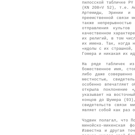
пилосской табличке
PY
(KN 208=V 52)
, т.е. А
Артемиды, Эринии и 
преемственной связи м
также непрерывностью 
отправления культов
качественном характере
их религий, в том чис
их имена. Так, когда н
«идолы с их страшной,
Гомера и никакая их ид
На ряде табличек из
божественное имя, сто
либо даже совершенно
местностью, свидетел
особенно впечатляет 
открыла поклонение «
указывает на восточны
концов до Шумера (93)
сви­детельств связи м
являет собой как раз 
Чэдвик полагал, что П
минойско-микенская ф
Известна и другая то