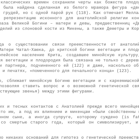
 классических времен сохранили черты как божеств плодо
е была найдена сделанная из белого мрамора фигура «дв
и грудей, но с одной парой рук (118).
Как отмечает Мелла
ю репрезентацию исконного для анатолийской религии кон
раза Великой Богини – матери и девы, предшественниц «Д
делий из слоновой кости из Микены,
а также Деметры и Кор
да о существовании связи преемствен­ности от анатоли
Матери Чатал-Хаюка, до критской богини вегетации и плодо
пейское населе­ние Крита, создавшее минойскую культур
я вегетации и плодородия была связа­на не только с дерев
и партнера, подчиненного ей (122)
и даже, насколько о
 и печатях, «помеченного для печального конца» (123).
о, сближает минойскую Богиню веге­тации и с каркемишско
позволяя ставить вопрос и о возможной генетической св
ствующие звенья) между этими фигурами.
их и тесных контактов с Анатолией прежде всего минойце
 что им, а под их влиянием и микенцам «были свойственны 
нном сыне, а иногда супруге, которому суждено (is fa
 со смертью старого года, который он символизирует, и
ло никаких оснований для гипотез о генетической преемств