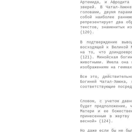
Артемида, и Афро­дита
зверей. В Чатал-Хююк
головами, двумя парам
собой наиболее ранню
репрезентирует два об
текстов,
знаменитых из
(120).
В подтверждение выво
восходящей к Великой 
на то, что доиндоевро
(121).
Минойская богин
животными. Имела
она 
изображениям на геммах
Все это, действительн
Богиней Чатал-Хююка, 
соответствующие посред
Словом, с учетом давн
будет предположе­ние,
Матери и ее божестве
принесенным в жертву
весной» (124).
Но даже если бы не бы