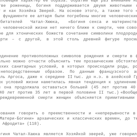
зловещий характер ее образа. Обратим еще раз внимание н
стве роженицы, богиня поддерживается двумя животными к
т и как Хозяйка Зверей. На основе этого, а также того 
в фундаменте ее алтаря были погребены многие человечески
обитателей Чатал-Хююка,
«Богиня секса и материнств
в человеческой жизни нет ничего ближе к смерти, чем сово
ое для хтонических божеств сочетание симво­лики плодород
ерти – с другой, в этой столь древней фигуре просма
единение противоположных символов рождения и смерти в 
ельно можно отчасти объяснить тем прозаическим обстоя­те
охих санитар­ных условий, в которых происходили роды, р
непосредственным образом. По дан­ным французского 
оль Аргоса, даже к середине II
тыс. до н.э. в ахейской Г
ых условий жизни наметилась явная тенденция к удлинению
н она продолжала оставаться большей (45 лет против 4
40 лет против 35 лет в первой половине II тыс.)
«Вообщ
реждевременной смерти женщин объясняется примитивными
нования говорить о преемственности и «непрерывности в
Матери-Богини» архаических и классических времен, до т
 Афродита» (118).
гиня Чатал-Хаюка является Хозяйкой зверей, уже говори