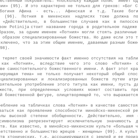
ожественный покровитель: «Поскольку каждый полис имеет о
нии» (95). И это характерно не только для греков: «Бог С
 богиня Афина - есть... Афин­ская и т.д.
Такие бог
а» (96). Потния в микенских надписях тоже должна по
: «Действительно, в большин­стве случаев как в пилосс
овом
Potinija
стоит название города в родительном падеже
бразом, за одним именем «Потния» могли стоять различные 
 образом специализированные божества. Но даже если это т
сключено, что за этим общим именем, даваемым разным боже
98).
 теряет своей значимости факт именно отсутствия на табли
й как «Потния», вследствие чего это слово «Потния» ок
ве самостоятельного божественного имени. А факт этот кра
нирующая тема» не только получает не­который общий спо
ециализированных и локализированных божеств путем атр
оятельное употреб­ление этого титула как имени, пусть д
ожеств, при определенных условиях может составить пре
ой божественной фигуре, олицетворяющей то, что выражаетс
ребление на табличках слова «Потния» в качестве самостоя
ваться как проявление способности минойско-микенской ре
олы вы­сокой степени обобщенности. Действительно, имя 
символизма репрезентирует ис­ключительную значимость д
тв. Как известно, в минойско-микенском культе «большая ч
ветственно и большинство жрецов - женщины» (99). А культ
тв хтонических, т.е. ассо­циирующихся с землей и ее прои