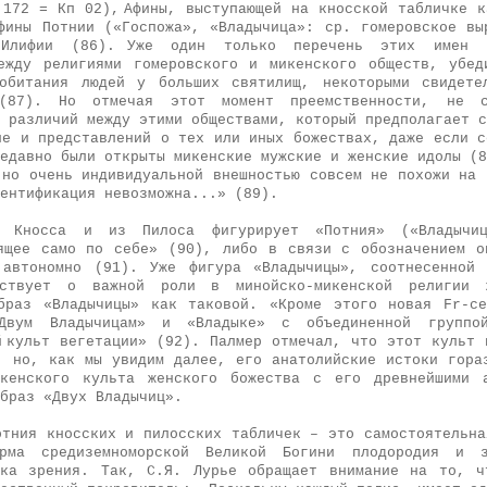
172 = Кп 02),
Афины, выступающей на кносской табличке к
фины Потнии («Госпо­жа», «Владычица»: ср. гомеровское в
Илифии (86).
Уже один только пере­чень этих имен 
еж­ду религиями гомеровского и микенского обществ, убед
обитания людей у боль­ших святилищ, некоторыми свидете
 (87). Но отмечая этот момент преемственно­сти, не 
 различий между этими обществами, который предполагает с
ле и представлений о тех или иных божествах, даже если с
едавно были открыты микенские мужские и женские идолы (8
 но очень индивидуальной внешностью совсем не похожи на 
ентификация невозможна...» (89).
 Кносса и из Пилоса фигурирует «Потния» («Владычиц
я­щее само по себе» (90), либо в связи с обозначением о
 автономно (91). Уже фигура «Владычицы», соотнесенной 
ьствует о важной роли в минойско-микенской религии 
образ «Владычицы» как таковой. «Кроме этого новая
Fr
-с
Двум Владычицам» и «Владыке» с объе­диненной группо
й
культ вегетации» (92). Палмер отмечал, что этот культ 
, но, как мы увидим да­лее, его анатолийские истоки гора
икенского культа женского божества с его древнейшими 
образ «Двух Владычиц».
отния кносских и пилосских табличек – это самостоятельна
орма средиземноморской Великой Богини плодородия и 
чка зрения. Так, С.Я. Лурье обращает внимание на то, ч