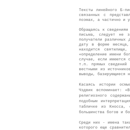
Тексты линейного Б-пи
связанных с пред­став
поэмах, а частично и у
Обращаясь к сведениям
письма, сле­дует не 
получатели различных 
дату в форме месяца,
находится святилище
«определение имени бо
случае, если имеются 
т.п. прямых сведений 
вестными из источнико
выводы, базирующие­ся 
Касаясь истории осмы
Чэдвик вспоминает: «В
религиозного содерж
подоб­ным интерпретац
табличке из Кносса, 
большинства богов и б
Среди них - имена так
которого еще сравните