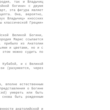
­родия, так и Владычиц
ойной богини» с двумя
арт, эта фигура являет
цепта. Она, вероятно,
вух Владычиц» кносских
ы классической Греции»
йской Великой Богини,
­родия Марис ссылается
у, прибыло из Анатолии
ьями и цветами, но и с
б этом можно судить по
й Кубабой, и с Великой
язи (разумеется, через
в, вполне естественным
представления о Богине
ted)
умереть или быть
 снова быть рожденным
енности анатолийской и