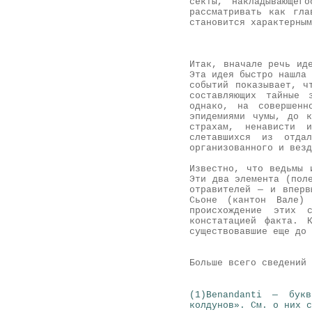
секты, накладывающег
рассматривать как гла
становится характерным
Итак, вначале речь ид
Эта идея быстро нашла 
событий показывает, ч
составляющих тайные 
однако, на совершенн
эпидемиями чумы, до к
страхам, ненависти 
слетавшихся из отда
организованного и везд
Известно, что ведьмы 
Эти два элемента (пол
отравителей — и вперв
Сьоне (кантон Вале)
происхождение этих 
констатацией факта. 
существовавшие еще до 
Больше всего сведений 
(1)Benandanti — бук
колдунов». См. о них с