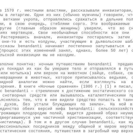
в 1570 г. местными властями, рассказывали инквизиторам
бы в летаргию. Одни из них (обычно мужчины) говорили, чт
ь ветками укропа, отправлялись сражаться в дальние по
ыми, в свою очередь, стеблями сорго. Эти воображаемые 
Другие (главным образом женщины) уверяли, что во 
виях мертвецов. Свои необычайные способности все они 
Растерявшись вначале, инквизиторы постарались затем
 они-то и есть колдуны, участвующие в дьявольском шаб
ассказы benandanti начинают постепенно запутываться и
(процесс этих изменений занял, однако, более 50 лет) 
льской инквизиции мы не находим.
вполне понятна: ночным путешествиям benandanti предше
ух покидал их как бы умершее тело и отправлялся в пут
 или мотылька) или верхом на животном (зайце, собаке, св
евращении в животных, которое приписывалось ведьмам, 
евидной аналогии можно найти, если взглянуть на 
зрения. В книге «Ночные сражения» (1986 г.) (1) я писал,
с benandanti — стремление к достижению экстатического со
 снотворных средств или вызывалось каталептическими п
ъяснялось тем, что в нем видели средство попасть в таин
и духов, без устали блуждающих по земле». На мой в
 единство обеих версий мифа benandanti: сельскохозяйст
грожающих плодородию полей, видится древний образ неуми
двергавшемуся уже частичной христианизации, соответству
чистилища). В том и в другом случае benandanti, как м
фессиональных посредников между общиной и миром мертв
статические состояния, путешествия в загробный мир верхо