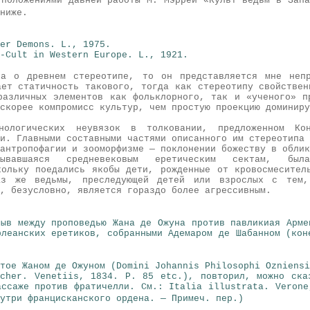
 положениями давней работы М. Мэррей «Культ ведьм в Запа
ниже.
er Demons. L., 1975.
-Cult in Western Europe. L., 1921.
са о древнем стереотипе, то он представляется мне непр
ает статичность такового, тогда как стереотипу свойствен
различных элементов как фольклорного, так и «ученого» п
скорее компромисс культур, чем простую проекцию доминиру
нологических неувязок в толковании, предложенном К
и. Главными составными частями описанного им стереотипа 
антропофагии и зооморфизме — поклонении божеству в облик
исывавшаяся средневековым еретическим сектам, был
кольку поедались якобы дети, рожденные от кровосмесител
аз же ведьмы, преследующей детей или взрослых с тем
, безусловно, является гораздо более агрессивным.
рыв между проповедью Жана де Ожуна против павликиая Арме
рлеанских еретиков, собранными Адемаром де Шабанном (кон
тое Жаном де Ожуном (Domini Johannis Philosophi Ozniensi
cher. Venetiis, 1834. P. 85 etc.), повторил, можно ска
ассаже против фратичелли. См.: Italia illustrata. Veron
утри францисканского ордена. — Примеч. пер.)