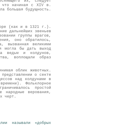
есняющего их, следует
, что начиная с XIV в.
ла большая будущность.
оре (как и в 1321 г.).
ние дальнейших звеньев
вовании группы врагов,
ения, оно обратилось,
а, вызванная великими
ая могла бы дать выход
ща ведьм и колдунов,
тва, воплощали образ
инимая облик животных.
 представлении о секте
цессов над колдунами в
ремени). Фольклорное
раничивалось простой
е народные верования,
х черт.
лии называли «добрых