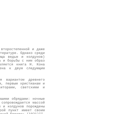
 второстепенной и даже
тературе. Однако среди
ища ведьм и колдунов)
а и борьбы с ним образ
вляется книга Н. Кона
ена к двум следующим
я вариантом древнего
м, первым христианам и
зиторами, светскими и
вшими обрядами: ночные
 сопровождается массой
м и колдунов порождены
рой пункт имеет своим