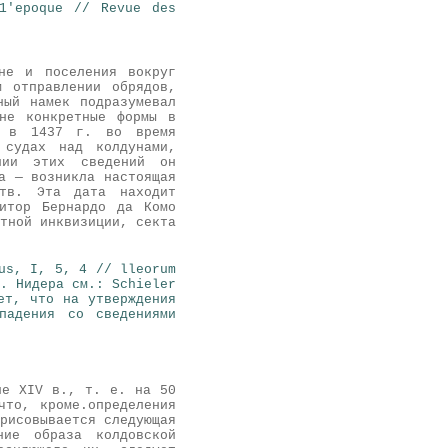
1'epoque // Revue des
не и поселения вокруг
м отправлении обрядов,
ный намек подразумевал
лне конкретные формы в
ом в 1437 г. во время
 судах над колдунами,
нии этих сведений он
а — возникла настоящая
ств. Эта дата находит
итор Бернардо да Комо
тной инквизиции, секта
us, I, 5, 4 // lleorum
. Нидера см
.: Schieler
ет, что на утверждения
падения со сведениями
не XIV в., т. е. на 50
что, кроме.определения
рисовывается следующая
ние образа колдовской