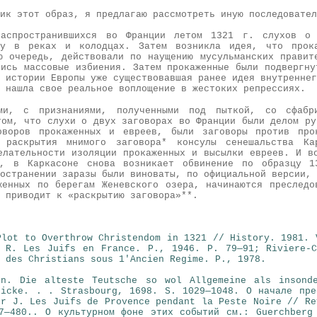
ик этот образ, я предлагаю рассмотреть иную последовател
аспространившихся во Франции летом 1321 г. слухов о 
ду в реках и колодцах. Затем возникла идея, что прока
ю очередь, действовали по наущению мусульманских правит
лись массовые избиения. Затем прокаженные были подвергну
 истории Европы уже существовавшая ранее идея внутреннег
 нашла свое реальное воплощение в жестоких репрессиях.
ми, с признаниями, полученными под пыткой, со сфабр
том, что слухи о двух заговорах во Франции были делом ру
оворов прокаженных и евреев, были заговоры против про
 раскрытия мнимого заговора*
консулы сенешальства Кар
елательности изоляции прокаженных и высылки евреев. И в
ы, в Каркасоне снова возникает обвинение по образцу 
остранении заразы были виноваты, по официальной версии, 
женных по берегам Женевского озера, начинаются преследо
 приводит к «раскрытию заговора»**.
Plot to Overthrow Christendom in 1321 // History. 1981. 
 R. Les Juifs en France. P., 1946. P. 79—91; Riviere-
t des Christians sous 1'Ancien Regime. P., 1978.
on. Die alteste Teutsche so wol Allgemeine als insonde
nicke. . . Strasbourg, 1698. S. 1029—1048. О начале пре
er J. Les Juifs de Provence pendant la Peste Noire // Re
7—480.. О культурном фоне этих событий см.: Guerchberg