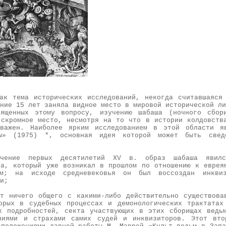
ак тема исторических исследований, некогда считавшаяся
ние 15 лет заняла видное место в мировой исторической ли
вященных этому вопросу, изучению шабаша (ночного сбор
 скромное место, несмотря на то что в истории колдовств
 важен. Наиболее ярким исследованием в этой области я
ы» (1975) *
, основная идея которой может быть свед
чение первых десятилетий XV в. образ шабаша явилс
па, который уже возникал в прошлом по отношению к еврея
ам; на исходе средневековья он был воссоздан инкви
и;
т ничего общего с какими-либо действительно существова
орых в судебных процессах и демонологических трактатах
х подробностей, секта участвующих в этих сборищах ведь
ениями и страхами самих судей и инквизиторов. Этот вто