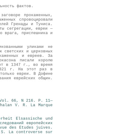
ьность фактов.
заговоре прокаженных,
женных спровоцировали
елей Гренады и Туниса.
ты сегрегации, евреи —
о врага, приспешника и
икованными уликами не
к светских и церковных
каженных и евреев. За
касона писали королю
от в 1347 г., во время
1321 г. На этот раз в
только евреи. В Дофине
вания еврейских общин.
Vol. 66, N 216. P. 11—
Chalan V. R. La Marque
rheit Elsassische und
следований европейских
vue des Etudes juives.
 S. La controverse sur