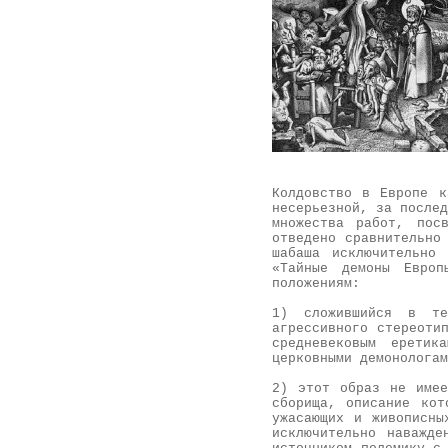
Колдовство в Европе к
несерьезной, за послед
множества работ, пос
отведено сравнительно
шабаша исключительно
«Тайные демоны Европ
положениям:
1) сложившийся в те
агрессивного стереоти
средневековым еретик
церковными демонологам
2) этот образ не имее
сборища, описание кот
ужасающих и живописны
исключительно наважд