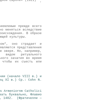
дной Европе» (1921)**
,
иемлемым прежде всего
но меняться вследствие
роисхож
дения. В образе
ющей культуры.
оном*, оно страдает и
являются представления
е зверя. Но, например,
а видом ритуального
ьного зачатия во время
, чтобы их съесть или
нии (начало VIII в.) и
ец XI в.) Ср.: Cohn N.
s Armeniornm Catholici
зать буквально, Флавио
e, 1482. (Фратичелли —