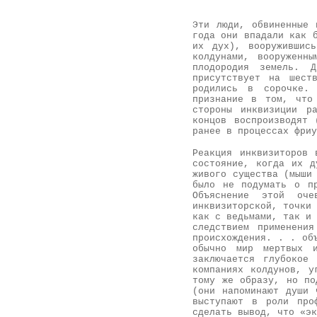
Эти люди, обвиненные 
года они впадали как 
их дух), вооружившис
колдунами, вооруженн
плодородия земель. 
присутствует на шест
родились в сорочке. 
признание в том, что
стороны инквизиции р
концов воспроизводят 
ранее в процессах фриу
Реакция инквизиторов 
состояние, когда их д
живого существа (мыши
было не подумать о пр
Объяснение этой оч
инквизиторской, точки 
как с ведьмами, так и 
следствием применения
происхождения. . . об
обычно мир мертвых 
заключается глубокое
компаниях колдунов, у
тому же образу, но по
(они напоминают души 
выступают в роли про
сделать вывод, что «эк