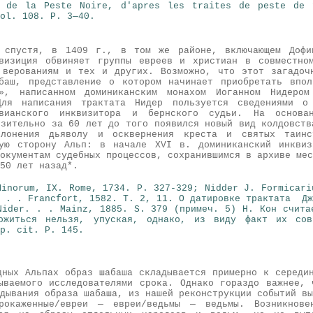
s de la Peste Noire, d'apres les traites de peste de 
ol. 108. P. 3—40.
й спустя, в 1409 г., в том же районе, включающем Дофи
визиция обвиняет группы евреев и христиан в совместно
 верованиям и тех и других. Возможно, что этот загадоч
баш, представление о котором начинает приобретать впо
s», написанном доминиканским монахом Иоганном Нидер
Для написания трактата Нидер пользуется сведениями о
вианского инквизитора и бернского судьи. На основа
изительно за 60 лет до того появился новый вид колдовств
лонения дьяволу и осквернения креста и святых таин
гую сторону Альп: в начале XVI в. доминиканский инквиз
окументам судебных процессов, сохранившимся в архиве мес
50 лет назад*.
Minorum, IX. Rome, 1734. P. 327-329; Nidder J. Formicari
. . . Francfort, 1582. T. 2, 11. О датировке трактата Дж
Nider. . . Mainz, 1885. S. 379
(примеч. 5)
Н. Кон счита
ожиться нельзя, упуская, однако, из виду факт их сов
p. cit. P. 145.
дных Альпах образ шабаша складывается примерно к середи
ываемого исследователями срока. Однако гораздо важнее, 
дывания образа шабаша, из нашей реконструкции событий вы
прокаженные/евреи — евреи/ведьмы — ведьмы. Возникнове