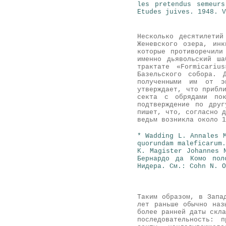
les pretendus semeur
Etudes juives. 1948. V
Несколько десятилети
Женевского озера, инк
которые противоречили
именно дьявольский ша
трактате «Formicariu
Базельского собора. 
полученными им от э
утверждает, что прибл
секта с обрядами пок
подтверждение по дру
пишет, что, согласно д
ведьм возникла около 1
* Wadding L. Annales 
quorundam maleficarum
K. Magister Johannes 
Бернардо да Комо пол
Нидера.
См
.: Cohn N. O
Таким образом, в Запа
лет раньше обычно наз
более ранней даты скла
последовательность: 