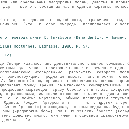
вов или обеспечения плодородия полей, участие в проце
й дар, — все это составные части единой картины, непоср
аботе я, не вдаваясь в подробности, ограничился тем, ч
шаманами (что, в свою очередь, предполагает анало
ого перевода книги К. Гинзбурга «Benandanti». — Примеч. 
illes nocturnes. Lagrasse, 1980. P. 57.
. 12)
до Сибири казалось мне действительно слишком большим. 
роятным культурное, пространственное и временное единс
фологическому исследованию, результаты которого пос
кой реконструкции. Предлагая вместо генетических толко
 Л. Витгенштейн подчеркивает необходимость поиска «пром
дполагает точку зрения решительного компаративизма.
процессиях мертвецов, сразу бросается в глаза сходств
ы, с рассказами, имеющими отношение к мифу о «диком вои
т. е. о войске мертвецов, обычно предводительствуемом
м, Одином, Иродом, Артуром и т. п., и, с другой сторон
 «Саnon Episcopi») о женщинах, которым виделось, будто о
ианы («paganorum dea») или иных женских божеств (Холь
 тему довольно много, они имеют в основном франко-герма
 долине р. По.