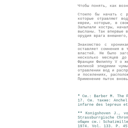
Чтобы понять, как возн
Стоило бы начать с р
которые отравляют во
евреи, которые, в сво
Запылали костры, нача
высланы. Так впервые в
орудия врага внешнего,
Знакомство с хроника
оставляет сомнения в 
властей. Не было заг
несколько месяцев до
Франции Филиппу V о ж
великой эпидемии чум
отравлении вод и распр
и поселениях, располо
Применение пыток вновь
*
См.: Barber M. The 
17. См. также: Anchel
infarne des lepreux e
**
Konigshoven J., v
Strassburrgische Chro
общин см.: Schatzmill
1974. Vol. 133. P. 45