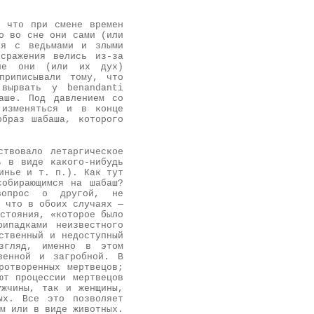
, что при смене времен
о во сне они сами (или
ля с ведьмами и злыми
сражения велись из-за
сне они (или их дух)
приписывали тому, что
 вырвать у benandanti
аше. Под давлением со
 изменяться и в конце
образ шабаша, которого
ствовало летаргическое
ь в виде какого-нибудь
инье и т. п.). Как тут
собирающимся на шабаш?
вопрос о другой, не
 что в обоих случаях —
стояния, «которое было
рипадками неизвестного
ственный и недоступный
згляд, именно в этом
венной и загробной. В
ротворенных мертвецов;
ют процессии мертвецов
ужчины, так и женщины,
ых. Все это позволяет
м или в виде животных.