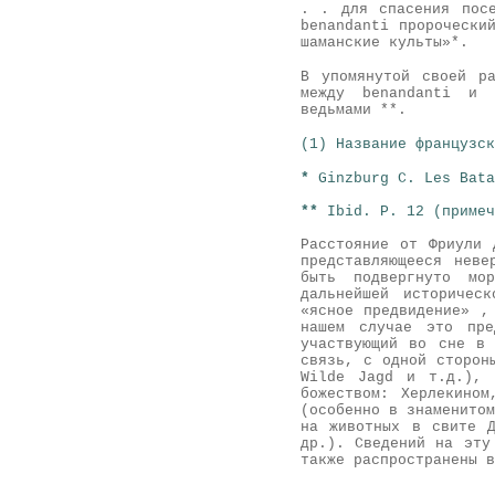
. . для спасения посе
benandanti пророчески
шаманские культы»*.
В упомянутой своей р
между benandanti и 
ведьмами **.
(1) Название французск
*
Ginzburg C. Les Bata
**
Ibid. P. 12
(примеч
Расстояние от Фриули 
представляющееся неве
быть подвергнуто мор
дальнейшей историчес
«ясное предвидение» ,
нашем случае это пре
участвующий во сне в 
связь, с одной сторон
Wilde Jagd и т.д.)
, 
божеством: Херлекино
(особенно в знаменитом
на животных в свите Д
др.). Сведений на эту
также распространены в