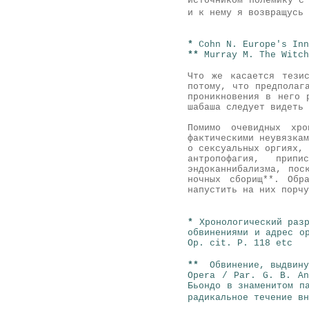
источником полемику с
и к нему я возвращусь 
*
Cohn N. Europe's Inn
**
Murray M. The Witch
Что же касается тези
потому, что предполаг
проникновения в него 
шабаша следует видеть 
Помимо очевидных хро
фактическими неувязкам
о сексуальных оргиях, 
антропофагия, прип
эндоканнибализма, пос
ночных сборищ**. Обр
напустить на них порчу
*
Хронологический раз
обвинениями и адрес о
Op. cit. P. 118 etc
**
Обвинение, выдвину
Opera / Par. G. B. An
Бьондо в знаменитом п
радикальное течение вн