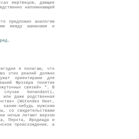
ссах мертвецов, дающее
едственно напоминающей
то предложил аналогию
гию между шаманами и
ред.
Сегодня я полагаю, что
тво этих реалий должно
лужат ориентирами для
ваний Фрэзера понятие
ежуточных связей» *. В
 В случае benandanti,
о или даже родственная
нстве» (Wütendes Heer,
 каким-нибудь мужским
ы, со свидетельствами
ни ночью летают верхом
да, Перхта, Иродиада и
нское происхождение, а