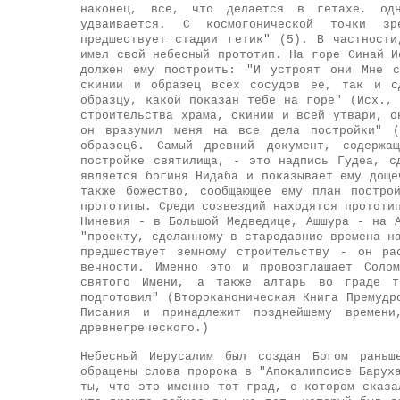
наконец, все, что делается в гетахе, одн
удваивается. С космогонической точки зр
предшествует стадии гетик" (5). В частност
имел свой небесный прототип. На горе Синай И
должен ему построить: "И устроят они Мне с
скинии и образец всех сосудов ее, так и с
образцу, какой показан тебе на горе" (Исх.,
строительства храма, скинии и всей утвари, о
он вразумил меня на все дела постройки" (
образец6. Самый древний документ, содержа
постройке святилища, - это надпись Гудеа, с
является богиня Нидаба и показывает ему доще
также божество, сообщающее ему план постро
прототипы. Среди созвездий находятся прототи
Ниневия - в Большой Медведице, Ашшура - на 
"проекту, сделанному в стародавние времена н
предшествует земному строительству - он ра
вечности. Именно это и провозглашает Соло
святого Имени, а также алтарь во граде т
подготовил" (Второканоническая Книга Премудр
Писания и принадлежит позднейшему времен
древнегреческого.)
Небесный Иерусалим был создан Богом раньш
обращены слова пророка в "Апокалипсисе Барух
ты, что это именно тот град, о котором сказа