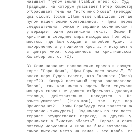
называют "пупом земли"(tabbur eres; ср. Суд.
Традиция, на которую указывает Петер Коместо
отбрасывает тень на "источник Якова" (непода
qui dicunt locum illum esse umbilicum terra
пупом нашей земли обетованной. - Прим. пере
следовательно, ближе к вершине космической 
утверждает один раввинский текст. "Земля И
христиан в середине мира находилась Голгофа,
местом, где был создан и погребен Адам. Та
похороненного у подножия Креста, и искупает 
в центре мира, сохранилось на христианском
Хольмбергом, с. 72).
В) Сами названия вавилонских храмов и священ
горе: "Гора Дома", "Дом Горы всех земель", "
эпохи царя Гудеа гласит, что "комната (бога
горе"20. Каждый восточный город располагал
богов", так как именно здесь боги спускал
монарха гномон не должен отбрасывать дневну
столица, действительно, находится в Це
взметнувшегося" (kien-mou), там, где пе
Преисподняя21. Храм Боробудур сам является в
строились зиккураты). Поднимаясь по его лест
террасе осуществляет переход на другой у
проникает в "чистую область". Города и свят
поэтому Иерусалим и Сион не были затоплены 
самое высокое место на Земле - это Кааба, п