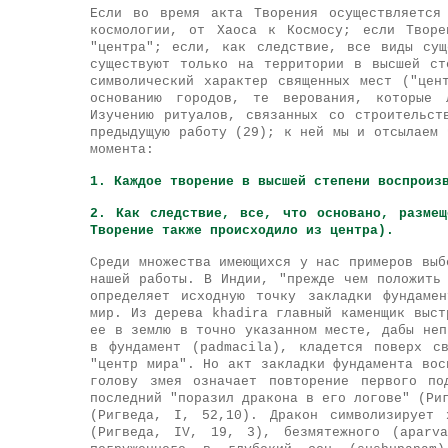
Если во время акта Творения осуществляется
космологии, от Хаоса к Космосу; если Творе
"центра"; если, как следствие, все виды сущ
существуют только на территории в высшей ст
символический характер священных мест ("цен
основанию городов, те верования, которые 
Изучению ритуалов, связанных со строительст
предыдущую работу (29); к ней мы и отсылаем 
момента:
1. Каждое творение в высшей степени воспроиз
2. Как следствие, все, что основано, разме
Творение также происходило из центра).
Среди множества имеющихся у нас примеров выб
нашей работы. В Индии, "прежде чем положить
определяет исходную точку закладки фундаме
мир. Из дерева khadira главный каменщик выст
ее в землю в точно указанном месте, дабы неп
в фундамент (padmacila), кладется поверх с
"центр мира". Но акт закладки фундамента вос
голову змея означает повторение первого по
последний "поразил дракона в его логове" (Ри
(Ригведа, I, 52,10). Дракон символизирует 
(Ригведа, IV, 19, 3), безмятежного (aparva