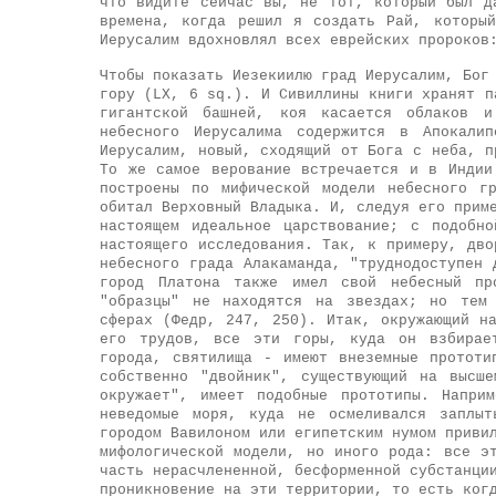
что видите сейчас вы, не тот, который был д
времена, когда решил я создать Рай, которы
Иерусалим вдохновлял всех еврейских пророков
Чтобы показать Иезекиилю град Иерусалим, Бог
гору (LX, 6 sq.). И Сивиллины книги хранят п
гигантской башней, коя касается облаков и
небесного Иерусалима содержится в Апокали
Иерусалим, новый, сходящий от Бога с неба, п
То же самое верование встречается и в Индии
построены по мифической модели небесного г
обитал Верховный Владыка. И, следуя его прим
настоящем идеальное царствование; с подобн
настоящего исследования. Так, к примеру, дво
небесного града Алакаманда, "труднодоступен 
город Платона также имел свой небесный пр
"образцы" не находятся на звездах; но тем 
сферах (Федр, 247, 250). Итак, окружающий н
его трудов, все эти горы, куда он взбирает
города, святилища - имеют внеземные прототи
собственно "двойник", существующий на высш
окружает", имеет подобные прототипы. Напри
неведомые моря, куда не осмеливался заплы
городом Вавилоном или египетским нумом приви
мифологической модели, но иного рода: все э
часть нерасчлененной, бесформенной субстанци
проникновение на эти территории, то есть ког