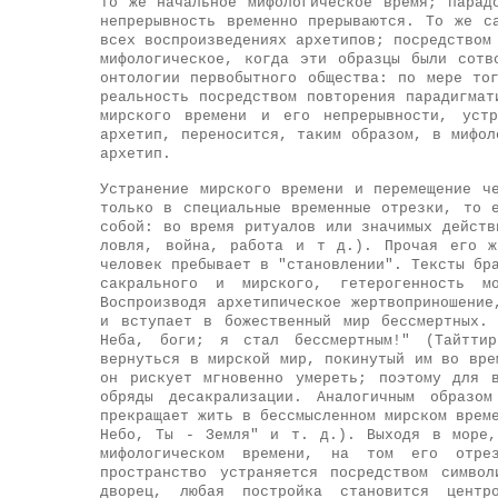
то же начальное мифологическое время; парад
непрерывность временно прерываются. То же с
всех воспроизведениях архетипов; посредством
мифологическое, когда эти образцы были сотв
онтологии первобытного общества: по мере то
реальность посредством повторения парадигмат
мирского времени и его непрерывности, устр
архетип, переносится, таким образом, в мифол
архетип.
Устранение мирского времени и перемещение ч
только в специальные временные отрезки, то 
собой: во время ритуалов или значимых действ
ловля, война, работа и т д.). Прочая его ж
человек пребывает в "становлении". Тексты бр
сакрального и мирского, гетерогенность м
Воспроизводя архетипическое жертвоприношение
и вступает в божественный мир бессмертных.
Неба, боги; я стал бессмертным!" (Тайттир
вернуться в мирской мир, покинутый им во вре
он рискует мгновенно умереть; поэтому для 
обряды десакрализации. Аналогичным образо
прекращает жить в бессмысленном мирском врем
Небо, Ты - Земля" и т. д.). Выходя в море,
мифологическом времени, на том его отрез
пространство устраняется посредством симво
дворец, любая постройка становится центр