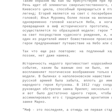
Таким образом мы как бы присутствуем при пр
Речь идет об элементах сверхъестественного, 
Киевского цикла, способный превращаться в пт
легенд; Егорий является на свет с посеребрен
головой; Илья Муромец более похож на велика
одновременно головой касаться Неба, а ног
превращения в миф исторического прототипа,
осуществляется по образцовой модели: герои 
на свет посредством чудесного рождения, и, 
один из родителей имеет божественное происхо
герои предпринимают путешествие на Небо или 
Так что еще раз повторим: на подлинный хар
поэзии, нет даже намека.
Историчность недолго противостоит коррозийно
событие, каким бы важным оно ни было, не 
воспламеняет поэтическое воображение только 
модели. В былинах о наполеоновском нашествии
русской армией была забыта, вплоть до им
народного героя Кутузова. В 1912 году солд
руководил обстрелом замка Прилеп; несколько 
и вот было достаточно одного героя, чтобы 
ассимилировало его с традиционным архетипом 
замке Марко.
"Миф - это последняя, а отнюдь не первая ста