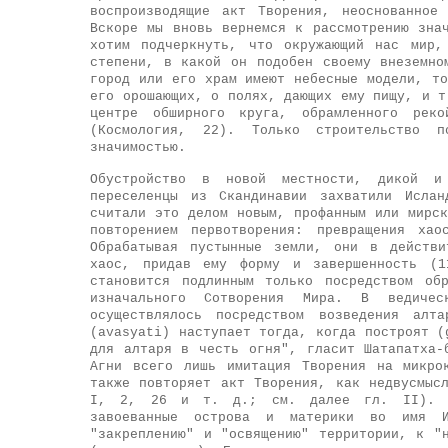
воспроизводящие акт Творения, неоснованное
Вскоре мы вновь вернемся к рассмотрению зна
хотим подчеркнуть, что окружающий нас мир,
степени, в какой он подобен своему внеземно
город или его храм имеют небесные модели, т
его орошающих, о полях, дающих ему пищу, и т
центре обширного круга, обрамленного рек
(Космология, 22). Только строительство 
значимостью.
Обустройство в новой местности, дикой и
переселенцы из Скандинавии захватили Исла
считали это делом новым, профанным или мирс
повторением первотворения: превращения хао
Обрабатывая пустынные земли, они в действи
хаос, придав ему форму и завершенность (1
становится подлинным только посредством об
изначального Сотворения Мира. В ведиче
осуществлялось посредством возведения алт
(avasyati) наступает тогда, когда построят (
для алтаря в честь огня", гласит Шатапатха-
Агни всего лишь имитация Творения на микро
также повторяет акт Творения, как недвусмыс
I, 2, 26 и т. д.; см. далее гл. II). Ис
завоеванные острова и материки во имя И
"закреплению" и "освящению" территории, к "