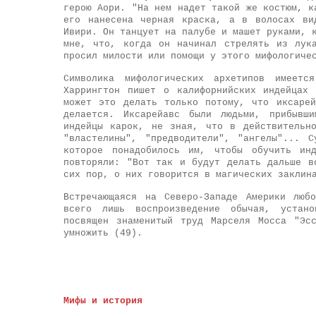
герою Аори. "На нем надет такой же костюм, к
его нанесена черная краска, а в волосах ви
Ивири. Он танцует на палубе и машет руками, 
мне, что, когда он начинал стрелять из лук
просил милости или помощи у этого мифологиче
Символика мифологических архетипов имеет
Харрингтон пишет о калифорнийских индейцах
может это делать только потому, что иксаре
делается. Иксарейавс были людьми, прибывш
индейцы карок, не зная, что в действительн
"властелины", "предводители", "ангелы"... 
которое понадобилось им, чтобы обучить ин
повторяли: "Вот так и будут делать дальше в
сих пор, о них говорится в магических заклин
Встречающаяся на Северо-Западе Америки люб
всего лишь воспроизведение обычая, устано
посвящен знаменитый труд Марселя Мосса "Эс
умножить (49).
Мифы и история