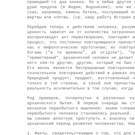
пришедший со дна океана. Но и любые другие 
души предков (в Индии, Индонезии), или же 
(как, например, камень бетель, послуживший п
жертвы или клятвы. (ср. нашу работу История 
Перейдем теперь к действиям человека, разум
ценность зависит не от количества затраченн
воспроизводят акт первотворения, повторяют 
процесс, это постоянно повторяющееся причас
нас к мифологическим прототипам; их повтор
богами ("в те времена", ab origine*), "пр
"примитивный", архаический человек не делает
него кем-то другим, другим, который не был 
Его жизнь является беспрерывным повторение
сознательное повторение действий в рамках оп
Природный продукт, предмет, изготовленный 
только в той степени, в какой они причастн
реальность исключительно в том случае, когда
Ряд примеров, почерпнутых в различных ку
архаического бытия. В первую очередь мы ст
механизм первобытного мышления; иными слова
первобытного человека становилась реальной. 
мы сможем вплотную приступить к анализу пр
архаический период развития человечества. На
1. Факты, свидетельствующие о том, что для 