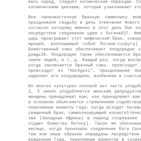
весь народ, следует космическим образцам. С
космическими циклами, которые узаконивают эт
Всю палеовосточную брачную символику мож
праздновали свадьбу в день отмечания Нового
согласно которому именно в этот день был за
посредством соединения царя с богиней37. Им
царь проигрывает этот мифический брак, совер
жрицей, воплощающей собой богиню-супругу
Божественный союз обеспечивает плодородие 
дождь38. Плодородие также обеспечивается бр
земле людей, и т. д. Каждый раз, когда воспр
когда заключается брачный союз, происходит 
происходит из "Hochgezi", празднование Но
наделяет его плодородием, изобилием и счасть
Во многих культурах половой акт часто уподоб
2, 5 земля уподобляется женским репродукти
женщины принадлежат вам, как принадлежит вам
в основном объясняются стремлением содейство
переломные моменты года: когда всходят посев
священный брак, символизирующий космого1точе
эве (Западная Африка) в период созревания 
отдают божеству Питону). Такое же обоснова
месяце, когда произошло соединение бога Сол
тем или иным образом оправданы посредством
рождением Года, переломным моментом в созр