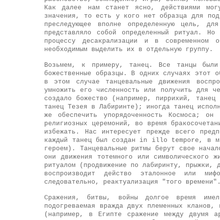
Как далее нам станет ясно, действиями мог
значения, то есть у кого нет образца для под
преследующее вполне определенную цель, для
представляло собой определенный ритуал. Но
процессу десакрализации и в современном о
необходимым выделить их в отдельную группу.
Возьмем, к примеру, танец. Все танцы были
божественные образцы. В одних случаях этот о
в этом случае танцевальные движения воспро
умножить его численность или получить для ч
создало божество (например, пиррихий, танец
танец Тезея в Лабиринте); иногда танец испол
же обеспечить упорядоченность Космоса; он 
религиозных церемоний, во время бракосочетан
избежать. Нас интересует прежде всего предп
каждый танец был создан in illo tempore, в м
героем). Танцевальные ритмы берут свое начал
они движения тотемного или символического ж
ритуалом (продвижение по лабиринту, прыжки, 
воспроизводит действо эталонное или миф
следовательно, реактуализация "того времени"
Сражения, битвы, войны долгое время име
подогреваемая вражда двух племенных кланов, 
(например, в Египте сражение между двумя а