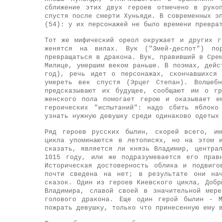
сближение этих двух героев отмечено в руко
спустя после смерти Хуньяди. В современных э
(54): у их персонажей не было времени превра
Тот же мифический ореол окружает и других г
женятся на вилах. Вук ("Змей-деспот") по
превращаться в дракона. Вук, правивший в Сре
Милице, умершим веком раньше. В поэмах, дейс
год), речь идет о персонажах, скончавшихся
умереть век спустя (Эрцег Степан). Волшебн
предсказывают их будущее, сообщают им о г
женского пола помогает герою и оказывает е
героических "испытаний": надо сбить яблоко
узнать нужную девушку среди одинаково одетых
Ряд героев русских былин, скорей всего, им
цикла упоминаются в летописях, но на этом 
сказать, является ли князь Владимир, центра
1015 году, или же подразумевается его прав
Историческая достоверность облика и подвиг
почти сведена на нет; в результате они нач
сказок. Один из героев Киевского цикла, Добр
Владимира, славой своей в значительной мер
голового дракона. Еще один герой былин - М
пожрать девушку, только что принесенную ему 