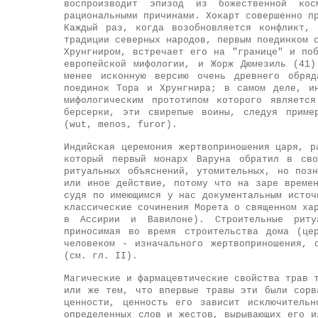
воспроизводит эпизод из божественной ко
рациональными причинами. Хокарт совершенно п
Каждый раз, когда возобновляется конфликт, 
традиции северных народов, первым поединком 
Хрунгниром, встречает его на "границе" и по
европейской мифологии, и Жорж Дюмезиль (41
менее исконную версию очень древнего обряд
поединок Тора и Хрунгнира; в самом деле, и
мифологическим прототипом которого являетс
берсерки, эти свирепые воины, следуя приме
(wut, menos, furor).
Индийская церемония жертвоприношения царя, р
который первый монарх Варуна обратил в сво
ритуальных объяснений, утомительных, но поз
или иное действие, потому что на заре време
судя по имеющимся у нас документальным источ
классические сочинения Морета о священном ха
в Ассирии и Вавилоне). Строительные риту
приносимая во время строительства дома (це
человеком - изначального жертвоприношения, 
(см. гл. II).
Магические и фармацевтические свойства трав 
или же тем, что впервые травы эти были сорв
ценности, ценность его зависит исключитель
определенных слов и жестов, вырывающих его и