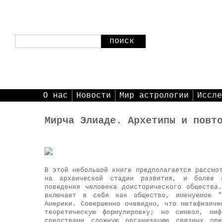
поиск
О нас
Новости
Мир астрологии
Иссле
Мирча Элиаде. Архетипы и повт
В этой небольшой книге предполагается рассмо
на архаической стадии развития, и более 
поведения человека доисторического общества
включает в себя как общество, именуемое "
Америки. Совершенно очевидно, что метафизиче
теоретическую формулировку; но символ, ми
средствами сложную организацию связных пр