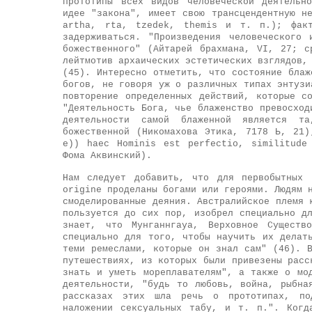
прототипы всех видов человеческой деятельн
идее "закона", имеет свою трансцендентную н
artha, rta, tzedek, themis и т. п.); фак
задерживаться. "Произведения человеческого 
божественного" (Айтарей брахмана, VI, 27; 
лейтмотив архаических эстетических взглядов,
(45). Интересно отметить, что состояние блаж
богов, не говоря уж о различных типах энтузи
повторение определенных действий, которые с
"Деятельность Бога, чье блаженство превосход
деятельности самой блаженной является т
божественной (Никомахова Этика, 7178 Ь, 21)
е)) haec Hominis est perfectio, similitude
Фома Аквинский).
Нам следует добавить, что для первобытных 
origine проделаны богами или героями. Людям 
смоделированные деяния. Австралийское племя 
пользуется до сих пор, изобрел специально д
знает, что Мунганнгауа, Верховное Сущест
специально для того, чтобы научить их делат
теми ремеслами, которые он знал сам" (46). 
путешествиях, из которых были привезены расс
знать и уметь мореплавателям", а также о мо
деятельности, "будь то любовь, война, рыбна
рассказах этих
шла речь о прототипах, по
наложении сексуальных табу, и т. п.". Когд