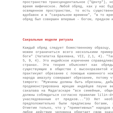
пространство трансцендентальное ("Центр"), н
время мифическое. Любой обряд, как у нас бу
освященном пространстве, то есть существен
вдобавок и в "сакральном времени", "в то вре
обряд был совершен впервые - богом, предком 
Сакральные модели ритуала
Каждый обряд следует божественному образцу,
можем ограничиться всего несколькими приме
боги" (Чатапатха Брахмана, VII, 2,1, 4). "Та
5, 9, 4). Это индийское изречение справедлив
странах. Эта теория объясняет как обряд
существующие в обществе с высокоразвитой к
практикуют обрезание с помощью каменного но
народа амазулу совершают обрезание, потому ч
tempore: "Мужчины должны быть обрезаны, даб
продемонстрирована жрецам индейцев пауни в
сакалава на Мадагаскаре "все семейные, обще
должны соблюдаться согласно правилам lilin-d
унаследованным от предков..."33 Нет необ
предположительно были предписаны богами, 
Отметим только, что у "примитивных" народов 
любое действие человека обретает свою зна