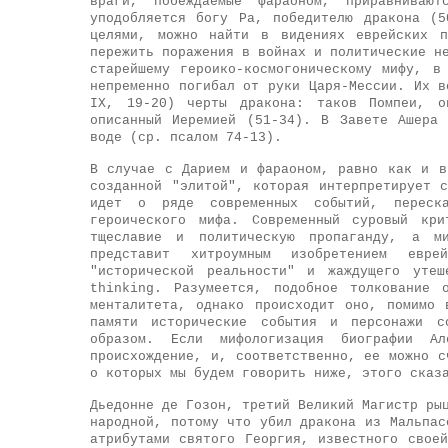
враги, побеждаемые фараоном, приравнива
уподобляется богу Ра, победителю дракона (
целями, можно найти в видениях еврейских п
пережить поражения в войнах и политические н
старейшему героико-космогоническому мифу, в
непременно погибал от руки Царя-Мессии. Их в
IX, 19-20) черты дракона: таков Помпеи, о
описанный Иеремией (51-34). В Завете Ашера
воде (ср. псалом 74-13).
В случае с Дарием и фараоном, равно как и в
созданной "элитой", которая интерпретирует 
идет о ряде современных событий, переска
героического мифа. Современный суровый кри
тщеславие и политическую пропаганду, а ми
представит хитроумным изобретением евре
"исторической реальности" и жаждущего уте
thinking. Разумеется, подобное толкование 
менталитета, однако происходит оно, помимо
памяти исторические события и персонажи со
образом. Если мифологизация биографии Ал
происхождение, и, соответственно, ее можно с
о которых мы будем говорить ниже, этого сказ
Дьедонне де Гозон, третий Великий Магистр ры
народной, потому что убил дракона из Мальпас
атрибутами святого Георгия, известного свое