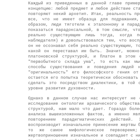
Каждый из приведенных в данной главе приме
концепцию: любой предмет и любое действие ст
повторяют некий архетип. Итак, реальность пр
все, что не имеет образца для подражания,
образом, люди тяготели к эталонному и парад
показаться парадоксальной, в том смысле, чт
реально существующим лишь тогда, когда п
наблюдателя) и довольствовался тем, что восп
он не осознавал себя реально существующим, т
какой он переставал им быть. Значит, можно
платоновской структурой, и Платон в этом 
"первобытного склада ума", то есть как мы
способы существования и поведения людей н
"оригинальность" его философского гения от
остается его попытка теоретически обосновать
сделать это посредством диалектики, в той 
уровне развития духовности.
Однако в данном случае нас интересует не с
исследование онтологии архаического обществ
структурой, нам мало что дает. Гораздо боле
анализа вышеизложенных фактов, а именно яв
повторением парадигматических действий.
воспроизводит изначальное принесение жертвы 
то же самое мифологическое первовремя;
жертвоприношение изначальное и совпадает с н