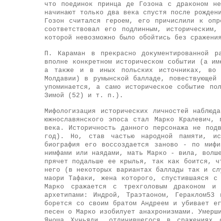
что поединок принца де Гозона с драконом н
начинают только два века спустя после рожден
Гозон считался героем, его причислили к опр
соответствовал его подлинным, историческим,
которой невозможно было обойтись без сражени
П. Караман в прекрасно документированной р
вполне конкретном историческом событии (а им
а также и в иных польских источниках, во 
Молдавии) в румынской балладе, повествующей
упоминается, а само историческое событие по
Зимой (52) и т. п.).
Мифологизация исторических личностей наблюд
южнославянского эпоса стал Марко Кралевич, 
века. Историчность данного персонажа не под
год). Но, став частью народной памяти, ис
биография его воссоздается заново - по мифи
нимфами или наядами, мать Марко - вила, волш
прячет подальше ее крылья, так как боится, ч
него (в некоторых вариантах баллады так и с
маори Тафаки, жена которого, спустившаяся с
Марко сражается с трехголовым драконом и
архетипами: Индрой, Траэтаоном, Гераклом53
борется со своим братом Андреем и убивает е
песен о Марко изобилует анахронизмами. Умерш
Яноша Хуньяди, отличившегося в сражениях 