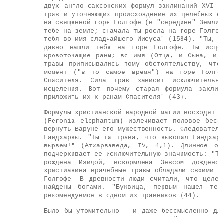
двух англо-саксонских формул-заклинаний XVI
трав и уточняющих происхождение их целебных 
на священной горе Голгофе (в "середине" Земл
тебе на земле; сначала ты росла на горе Голг
тебя во имя сладчайшего Иисуса" (1584). "Ты,
давно нашли тебя на горе Голгофе. Ты исц
кровоточащие раны; во имя (Отца, и Сына, и
травы приписывались тому обстоятельству, ч
момент ("в то самое время") на горе Голг
Спасителя. Сила трав зависит исключитель
исцеления. Вот почему старая формула закли
приложить их к ранам Спасителя" (43).
Формулы христианской народной магии восходят
(Feronia elephantum) излечивает половое бе
вернуть Варуне его мужественность. Следовате
Гандхарвы. "Ты та трава, что выкопал Гандха
вырвем!" (Атхарваведа, IV, 4,1). Длинное о
подчеркивает ее исключительную значимость: "
рождена Изидой, вскормлена Зевсом дожде
христианина врачебные травы обладали своими
Голгофе. В древности люди считали, что цел
найдены богами. "Буквица, первым нашел те
рекомендуемое в одном из травников (44).
Было бы утомительно - и даже бессмысленно д