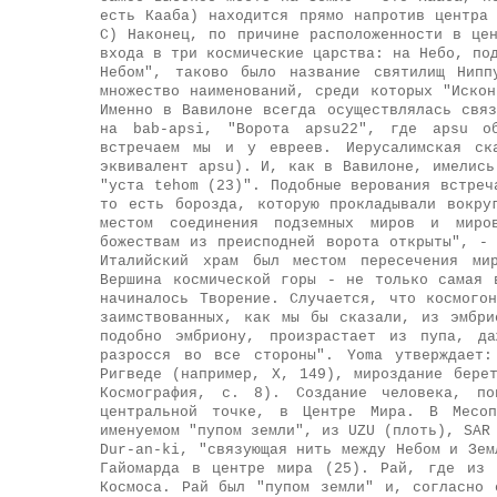
есть Кааба) находится прямо напротив центра
С) Наконец, по причине расположенности в це
входа в три космические царства: на Небо, по
Небом", таково было название святилищ Нипп
множество наименований, среди которых "Иско
Именно в Вавилоне всегда осуществлялась свя
на bab-apsi, "Ворота apsu22", где apsu о
встречаем мы и у евреев. Иерусалимская ск
эквивалент apsu). И, как в Вавилоне, имелись
"уста tehom (23)". Подобные верования встреч
то есть борозда, которую прокладывали вокру
местом соединения подземных миров и миро
божествам из преисподней ворота открыты", -
Италийский храм был местом пересечения мир
Вершина космической горы - не только самая 
начиналось Творение. Случается, что космого
заимствованных, как мы бы сказали, из эмбри
подобно эмбриону, произрастает из пупа, д
разросся во все стороны". Yoma утверждает:
Ригведе (например, X, 149), мироздание бере
Космография, с. 8). Создание человека, по
центральной точке, в Центре Мира. В Месоп
именуемом "пупом земли", из UZU (плоть), SAR
Dur-an-ki, "связующая нить между Небом и Зем
Гайомарда в центре мира (25). Рай, где из 
Космоса. Рай был "пупом земли" и, согласно 