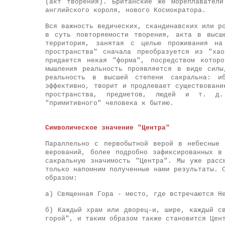
(акт творения). Британские же мореплавател
английского короля, нового Космократора.
Вся важность ведических, скандинавских или р
в суть повторяемости творения, акта в высш
территория, занятая с целью проживания на
пространства" сначала преобразуется из "ха
придается некая "форма", посредством котор
мышления реальность проявляется в виде силы
реальность в высшей степени сакральна: иб
эффективно, творит и продлевает существовани
пространства, предметов, людей и т. д.
"примитивного" человека к бытию.
Символическое значение "Центра"
Параллельно с первобытной верой в небесные
верований, более подробно зафиксированных в
сакральную значимость "Центра". Мы уже расс
только напомним полученные нами результаты. 
образом:
а) Священная Гора - место, где встречаются Н
б) Каждый храм или дворец-и, шире, каждый с
горой", и таким образом также становится Цен