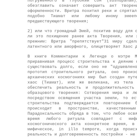
погруженного в глубокий сон (sushupanam
обезглавить означает совершить акт творе
оформленности. Вритра похитил реки и спрята
подобно Тиамат или любому иному змеепо
предшествующего творения;
2) или что громадный Змей, похитив воду для 
ли это похищение ранее акта Творения, или 
прежним: Вритра "препятствует"31 миру сдел
латентного или аморфного, олицетворяет Хаос 
В книге Комментарии к Легенде о мэтре Ма
приравнивая процесс строительства к деянию 
существовать долго, если оно не "одушевлен
прототип строительного ритуала, оно прои
архаических космогониях мир был создан пут
хаос (Тиамат), или же великана, из тела 
обеспечить реальность и продолжительность
образцового творения: Сотворения мира и лю
посредством освящения участка земли, то ес
строительства подтверждается повторением 
происходит в пространстве, качественны
Парадоксальность обряда в том, что любое осв
время любого ритуала совпадает с мифич
космогонического акта конкретное время, в
мифическое, in illo tempore, когда происх
реальность и долговременность постройки - не