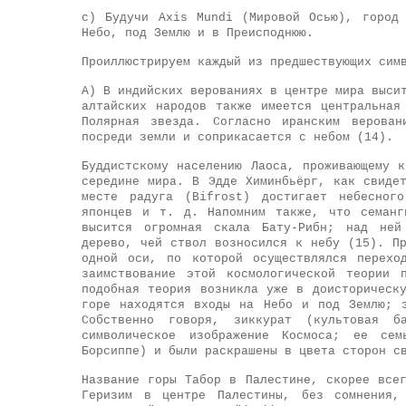
с) Будучи Axis Mundi (Мировой Осью), город
Небо, под Землю и в Преисподнюю.
Проиллюстрируем каждый из предшествующих сим
А) В индийских верованиях в центре мира выси
алтайских народов также имеется центральная
Полярная звезда. Согласно иранским верован
посреди земли и соприкасается с небом (14).
Буддистскому населению Лаоса, проживающему 
середине мира. В Эдде Химинбьёрг, как свиде
месте радуга (Bifrost) достигает небесног
японцев и т. д. Напомним также, что семанг
высится огромная скала Бату-Рибн; над ней
дерево, чей ствол возносился к небу (15). П
одной оси, по которой осуществлялся перехо
заимствование этой космологической теории 
подобная теория возникла уже в доисторическ
горе находятся входы на Небо и под Землю; 
Собственно говоря, зиккурат (культовая б
символическое изображение Космоса; ее се
Борсиппе) и были раскрашены в цвета сторон с
Название горы Табор в Палестине, скорее все
Геризим в центре Палестины, без сомнения,