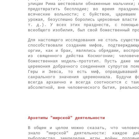
улицам Рима шествовали обнаженные мальчики; 
предотвратить бесплодие; во время праздни
всяческие вольности; с буйством, царившем
урожая, безуспешно боролись церковные власти
т. д.). У всех этих празднеств, с помощью
всеобщего изобилия, был свой божественный пр
Для настоящего исследования не столь существ
способствовали созданию мифов, подтверждаю
оргии, как и брак, являлись обрядами, воспро
из священного действа Космогонии; человеч
божественная модель-прототип. Пусть даже м
церемония добрачного соединения супругов поя
Геры и Зевса, то есть миф, оправдывавший
сакрального значения церемониала. Будучи ф
всегда архаично и всегда соотносится с таи
абсолютной, вне человеческого бытия, реально
Архетипы "мирской" деятельности
В общем и целом можно сказать, что человеч
знало "мирской" деятельности: каждое де
рыболовство, земледелие, игры, войны, половы