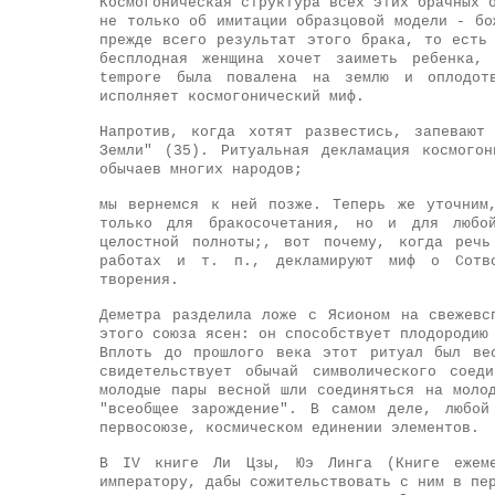
Космогоническая структура всех этих брачных 
не только об имитации образцовой модели - бо
прежде всего результат этого брака, то есть
бесплодная женщина хочет заиметь ребенка,
tempore была повалена на землю и оплодот
исполняет космогонический миф.
Напротив, когда хотят развестись, запевают
Земли" (35). Ритуальная декламация космого
обычаев многих народов;
мы вернемся к ней позже. Теперь же уточним
только для бракосочетания, но и для любой
целостной полноты;, вот почему, когда речь
работах и т. п., декламируют миф о Сотво
творения.
Деметра разделила ложе с Ясионом на свежевс
этого союза ясен: он способствует плодородию
Вплоть до прошлого века этот ритуал был ве
свидетельствует обычай символического соед
молодые пары весной шли соединяться на моло
"всеобщее зарождение". В самом деле, любой
первосоюзе, космическом единении элементов.
В IV книге Ли Цзы, Юэ Линга (Книге ежеме
императору, дабы сожительствовать с ним в пе