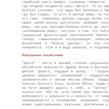
сирийской книге пещера. сокровищ говорится,
где позднее воздвигли крест Иисуса. Те же пр
midrash уточняют, что Адам был вылеплен в Ие
где был создан, то есть в центре мира, на Го
его грех. Символика Центра гораздо более сл
наших целей вполне достаточно. Добавим толь
миру, где она просуществовала вплоть до наст
(изображение мира), постулат о том, что свят
сакральной архитектурой христианской Европы
соборы, символически воспроизводят небес
Вознесения и "Поиска Центра", то она отч
появляется, хотя и в виде намеков, в поздней
Повторение космогонии
"Центр" - нечто в высшей степени сакральное
абсолютной реальности (Древо Жизни и Бессмер
Центре. Дорога, ведущая в центр, - "трудна
уровнях реального: сопряженный с трудностя
паломничество к святым местам (Мекка, Хардв
поисках Золотого Руна, Золотых Яблок, Травы 
на пути ищущего дорогу к себе, к "центру"
опасностей, ибо по сути своей она является
иллюзорного к реальности и вечности; от сме
приравнивается к посвящению, инициации: су
новым существованием, реальным, длительным и