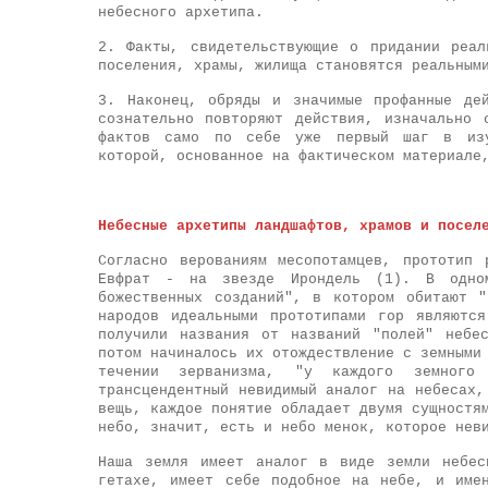
небесного архетипа.
2. Факты, свидетельствующие о придании реал
поселения, храмы, жилища становятся реальным
3. Наконец, обряды и значимые профанные де
сознательно повторяют действия, изначально 
фактов само по себе уже первый шаг в изуч
которой, основанное на фактическом материале
Небесные архетипы ландшафтов, храмов и посел
Согласно верованиям месопотамцев, прототип
Евфрат - на звезде Ирондель (1). В одном
божественных созданий", в котором обитают 
народов идеальными прототипами гор являютс
получили названия от названий "полей" небе
потом начиналось их отождествление с земными
течении зерванизма, "у каждого земного
трансцендентный невидимый аналог на небесах,
вещь, каждое понятие обладает двумя сущностя
небо, значит, есть и небо менок, которое нев
Наша земля имеет аналог в виде земли небес
гетахе, имеет себе подобное на небе, и име