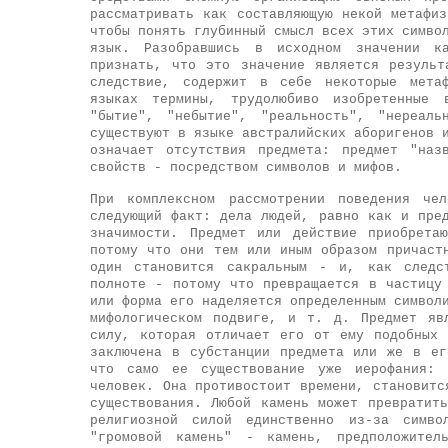
рассматривать как составляющую некой метафи
чтобы понять глубинный смысл всех этих симво
язык. Разобравшись в исходном значении ка
признать, что это значение является результ
следствие, содержит в себе некоторые метаф
языках термины, трудолюбиво изобретенные 
"бытие", "небытие", "реальность", "нереаль
существуют в языке австралийских аборигенов 
означает отсутствия предмета: предмет "наз
свойств - посредством символов и мифов.
При комплексном рассмотрении поведения чел
следующий факт: дела людей, равно как и пре
значимости. Предмет или действие приобрета
потому что они тем или иным образом причаст
один становится сакральным - и, как следс
полноте - потому что превращается в частицу
или форма его наделяется определенным символ
мифологическом подвиге, и т. д. Предмет яв
силу, которая отличает его от ему подобных
заключена в субстанции предмета или же в ег
что само ее существование уже иерофания: 
человек. Она противостоит времени, становитс
существования. Любой камень может превратит
религиозной силой единственно из-за симво
"громовой камень" - камень, предположител