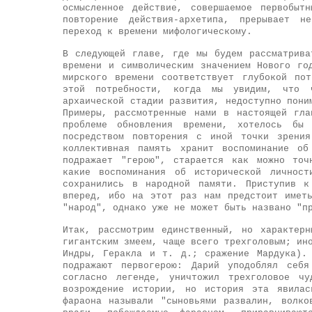
осмысленное действие, совершаемое первобыт
повторение действия-архетипа, прерывает н
переход к времени мифологическому.
В следующей главе, где мы будем рассматрива
времени и символическим значением Нового го
мирского времени соответствует глубокой по
этой потребности, когда мы увидим, что ч
архаической стадии развития, недоступно пони
Примеры, рассмотренные нами в настоящей гл
проблеме обновления времени, хотелось бы 
посредством повторения с иной точки зрения
коллективная память хранит воспоминание об
подражает "герою", старается как можно точ
какие воспоминания об исторической личност
сохранились в народной памяти. Приступив к
вперед, ибо на этот раз нам предстоит имет
"народ", однако уже не может быть названо "п
Итак, рассмотрим единственный, но характер
гигантским змеем, чаще всего трехголовым; ин
Индры, Геракла и т. д.; сражение Мардука).
подражают первогерою: Дарий уподоблял себя
согласно легенде, уничтожил трехголовое ч
возрождение истории, но история эта явилас
фараона называли "сыновьями развалин, волк