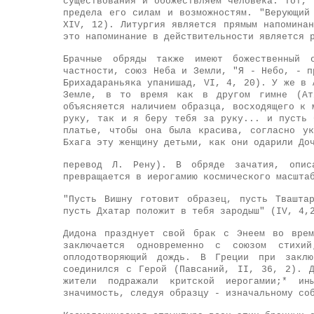
существования и обожествляем человека. Тот,
предела его силам и возможностям. "Верующий
XIV, 12). Литургия является прямым напомина
это напоминание в действительности является 
Брачные обряды также имеют божественный 
частности, союз Неба и Земли, "Я - Небо, - п
Брихадараньяка упанишад, VI, 4, 20). У же в 
Земле, в то время как в другом гимне (Атх
объясняется наличием образца, восходящего к 
руку, так и я беру тебя за руку... и пусть 
платье, чтобы она была красива, согласно у
Бхага эту женщину детьми, как они одарили До
перевод Л. Рену). В обряде зачатия, описа
превращается в иерогамию космического масшта
"Пусть Вишну готовит образец, пусть Твашта
пусть Дхатар положит в тебя зародыш" (IV, 4,
Дидона празднует свой брак с Энеем во врем
заключается одновременно с союзом стихи
оплодотворяющий дождь. В Греции при заклю
соединился с Герой (Павсаний, II, 36, 2). 
жители подражали критской иерогамии;* ин
значимость, следуя образцу - изначальному со