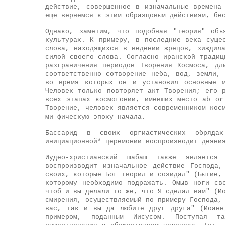
действие, совершенное в изначальные времена
еще вернемся к этим образцовым действиям, бе
Однако, заметим, что подобная "теория" объ
культурах. К примеру, в последние века суще
слова, находящихся в ведении жрецов, зиждил
силой своего слова. Согласно иранской традиц
разграничения периодов Творения Космоса, дл
соответственно сотворение неба, вод, земли,
во время которых он и установил основные м
Человек только повторяет акт Творения; его 
всех этапах космогонии, имевших место ab or
Творение, человек является современником кос
ми фическую эпоху начала.
Бассарид в своих оргиастических обрядах
инициационной* церемонии воспроизводит деяни
Иудео-христианский шабаш также является
воспроизводит изначальное действие Господа
своих, которые Бог творил и созидал" (Бытие,
которому необходимо подражать. Омыв ноги св
чтоб и вы делали то же, что Я сделал вам" (И
смирения, осуществляемый по примеру Господа,
вас, так и вы да любите друг друга" (Иоанн
примером, поданным Иисусом. Поступая т