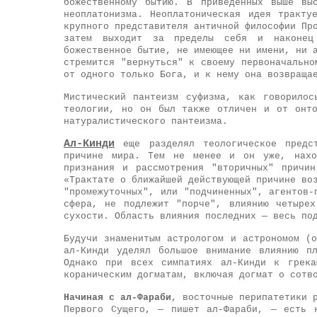
божественному бытию. В приведенных выше вы
неоплатонизма. Неоплатоническая идея тракту
крупного представителя античной философии Пр
затем выходит за пределы себя и наконец
божественное бытие, не имеющее ни имени, ни 
стремится "вернуться" к своему первоначально
от одного только Бога, и к нему она возвраща
Мистический пантеизм суфизма, как говорилос
теологии, но он был также отличен и от онто
натуралистического пантеизма.
Ал-Кинди
еще разделял теологическое предст
причине мира. Тем не менее и он уже, наход
признания и рассмотрения "вторичных" причи
«Трактате о ближайшей действующей причине во
"промежуточных", или "подчиненных", агентов-
сфера, не подлежит "порче", влиянию четыре
сухости. Область влияния последних — весь по
Будучи знаменитым астрологом и астрономом (
ал-Кинди уделял большое внимание влиянию п
Однако при всех симпатиях ал-Кинди к грека
кораническим догматам, включая догмат о сотв
Начиная с ал-Фараби
, восточные перипатетики 
Первого Сущего, — пишет ал-Фараби, — есть 