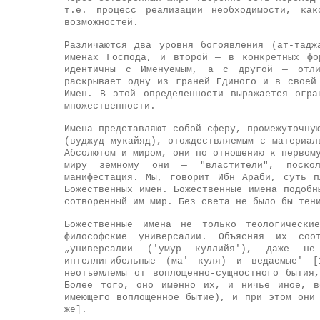
т.е. процесс реализации необходимости, как
возможностей.
Различаются два уровня богоявления (ат-тадж
именах Господа, и второй — в конкретных фо
идентичны с Именуемым, а с другой — отли
раскрывает одну из граней Единого и в своей
Имен. В этой определенности выражается огра
множественности.
Имена представляют собой сферу, промежуточну
(вуджуд мукайяд), отождествляемым с материал
Абсолютом и миром, они по отношению к первом
миру земному они — "властители", поско
манифестация. Мы, говорит Ибн Араби, суть п
Божественных имен. Божественные имена подобн
сотворенный им мир. Без света не было бы тен
Божественные имена не только теологически
философские универсалии. Объясняя их соо
„универсалии ('умур куллийя'), даже н
интеллигибельные (ма' куля) и ведаемые' 
неотъемлемы от воплощенно-сущностного бытия
Более того, оно именно их, и ничье иное, в
имеющего воплощенное бытие), и при этом они
же].