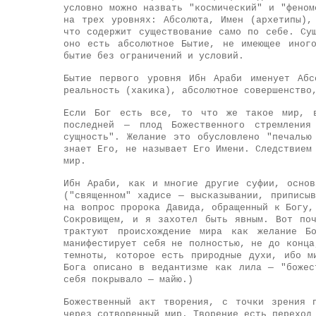
условно можно назвать "космический" и "феном
на трех уровнях: Абсолюта, Имен (архетипы),
что содержит существование само по себе. Су
оно есть абсолютное Бытие, не имеющее иног
бытие без ограничений и условий.
Бытие первого уровня Ибн Араби именует Абс
реальность (хакика), абсолютное совершенство
Если Бог есть все, то что же такое мир, в
последней — плод Божественного стремления
сущность". Желание это обусловлено "печалью
знает Его, не называет Его Имени. Следствием
мир.
Ибн Араби, как и многие другие суфии, основ
("священном" хадисе — высказывании, приписы
на вопрос пророка Давида, обращенный к Богу,
Сокровищем, и я захотел быть явным. Вот по
трактуют происхождение мира как желание Б
манифестирует себя не полностью, не до конца
темноты, которое есть природные духи, ибо м
Бога описано в ведантизме как лила — "божес
себя покрывало — майю.)
Божественный акт творения, с точки зрения 
через сотворенный мир. Творение есть переход