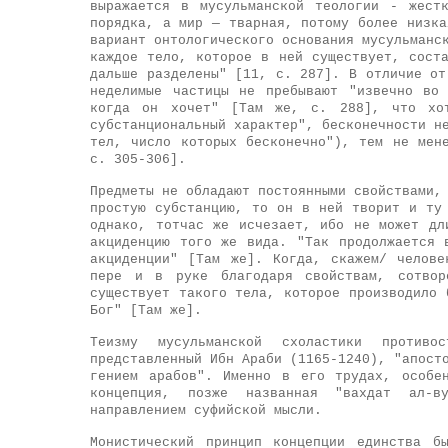
выражается в мусульманской теологии - жест
порядка, а мир — тварная, потому более низка
вариант онтологического основания мусульманс
каждое тело, которое в ней существует, сост
дальше разделены" [11, с. 287]. В отличие от
неделимые частицы не пребывают "извечно во
когда он хочет" [Там же, с. 288], что хот
субстанциональный характер", бесконечности н
тел, число которых бесконечно"), тем не мен
с. 305-306].
Предметы не обладают постоянными свойствами,
простую субстанцию, то он в ней творит и ту
однако, тотчас же исчезает, ибо не может дл
акциденцию того же вида. "Так продолжается 
акциденции" [Там же]. Когда, скажем/ челов
пере и в руке благодаря свойствам, сотвор
существует такого тела, которое производило 
Бог" [Там же].
Теизму мусульманской схоластики противо
представленный Ибн Араби (1165-1240), "апост
гением арабов". Именно в его трудах, особе
концепция, позже названная "вахдат ал-в
направлением суфийской мысли.
Монистический принцип концепции единства б