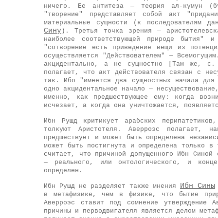
ничего. Ее антитеза — теория ал-кумун (б
"творение" представляет собой акт "придан
материальные сущности (к последователям д
Сину
). Третья точка зрения — аристотелевск
наиболее соответствующей природе бытия" и
"сотворение есть приведение вещи из потенц
осуществляется "Действователем" — Всемогущим
акцидентально, а не сущностно [Там же, с.
полагает, что акт действователя связан с нес
так. Ибо "имеется два сущностных начала для
одно акцидентальное начало — несуществование
именно, как предшествующее ему: когда возн
исчезает, а когда она уничтожается, появляет
Ибн Рушд критикует арабских перипатетико
толкуют Аристотеля. Аверроэс полагает, на
предшествует и может быть определена независ
может быть постигнута и определена только в 
считает, что причиной допущенного Ибн Синой 
— реального, или онтологического, и конце
определен.
Ибн Сины
Ибн Рушд не разделяет также мнения
в метафизике, чем в физике, что бытие прир
Аверроэс ставит под сомнение утверждение А
причины и перводвигателя является делом мета