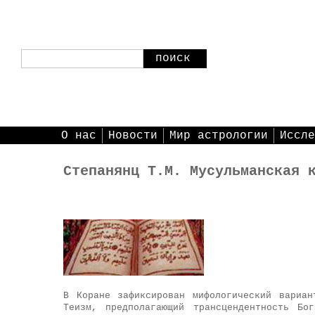
поиск
О нас
Новости
Мир астрологии
Иссле
Степанянц Т.М. Мусульманская 
В Коране зафиксирован мифологический вариан
Теизм, предполагающий трансцендентность Бо