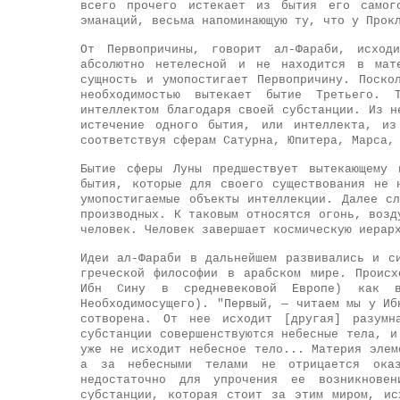
всего прочего истекает из бытия его самог
эманаций, весьма напоминающую ту, что у Прок
От Первопричины, говорит ал-Фараби, исход
абсолютно нетелесной и не находится в мат
сущность и умопостигает Первопричину. Поско
необходимостью вытекает бытие Третьего.
интеллектом благодаря своей субстанции. Из н
истечение одного бытия, или интеллекта, из
соответствуя сферам Сатурна, Юпитера, Марса,
Бытие сферы Луны предшествует вытекающему 
бытия, которые для своего существования не 
умопостигаемые объекты интеллекции. Далее с
производных. К таковым относятся огонь, возд
человек. Человек завершает космическую иерар
Идеи ал-Фараби в дальнейшем развивались и с
греческой философии в арабском мире. Происх
Ибн Сину в средневековой Европе) как в
Необходимосущего). "Первый, — читаем мы у Иб
сотворена. От нее исходит [другая] разумн
субстанции совершенствуются небесные тела, и
уже не исходит небесное тело... Материя элем
а за небесными телами не отрицается оказ
недостаточно для упрочения ее возникнове
субстанции, которая стоит за этим миром, ис