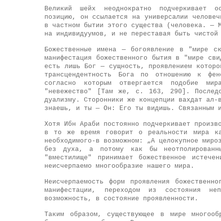
Великий шейх неоднократно подчеркивает 
позицию, он ссылается на универсалии человеч
в частном бытии этого существа (человека. — 
на индивидуумов, и не переставая быть чистой
Божественные имена — богоявление в "мире с
манифестация божественного бытия в "мире сви
есть лишь Бог — сущность, проявлением которо
трансцендентность Бога по отношению к фен
согласно которым отвергается подобие мир
"невежество" [Там же, с. 163, 290]. Послед
дуализму. Сторонники же концепции вахдат ал-
знаешь, и ты — Он: Его ты видишь. Связанным 
Хотя Ибн Араби постоянно подчеркивает произв
в то же время говорит о реальности мира ка
необходимого-в возможном: „А целокупное миро
без духа, а потому как бы неотполированн
"вместилище" принимает божественное истече
неисчерпаемо многообразие нашего мира.
Неисчерпаемость форм проявления божественно
манифестации, переходом из состояния не
возможность, в состояние проявленности.
Таким образом, существующее в мире многооб