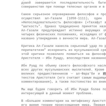
душой завершается последовательность бы
совершенстве при помощи телесных органов и в
Самое серьезное опровержение философов и пр
осуществил ал-Газали (1058-1111), один
«Непоследовательность философов» («Тахафут 
"шаткость". Однако традиционно принятое наз
Ал-Газали предупреждает истинно верующих о
четырех физических положениях, исходящих от 
названо утверждение о вечности мира. Ал-Газа
Критика Ал-Газали нанесла серьезный удар по 
перипатетизм" искоренить из мусульманской ср
этой критики позволило появиться на философ
Аристотеля — Ибн Рушду, впоследствии названн
Ибн Рушд по объему своего философского насл
всех других мусульманских мыслителей. Кроме
И
великих предшественников — ал-Фара'би и
текстов Аристотеля (его считают самым выдающ
комментирования), а также постоянство во вни
Мы еще будем говорить об Ибн Рушде более п
интересующей в данный момент проблеме.
В «Большом комментарии на метафизику Аристот
его время теории происхождения мира. Первая