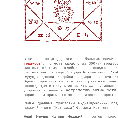
В астрологии двадцатого века большую популяр
градусов"
, то есть каждого из 360-ти градус
систем: система английского ясновидящего Ч
система австралийца Исидора Козминского, "са
Эдмунда Джонса и Дэйна Радьяра, система ит
Однако практически все эти трактовки имею
ясновидящим и оккультистам XIX-XX вв. Исключ
астрологию античности
уходящие корнями в
справочном фрагменте астрологического прогно
Самые древние трактовки индивидуальных гр
восьмой книге "Матесиса" Фирмика Матерна.
Юлий Фирмик Матерн Младший
- ритор, христ