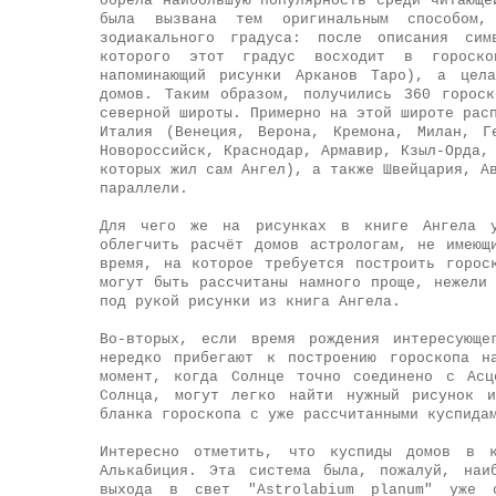
обрела наибольшую популярность среди читающе
была вызвана тем оригинальным способом,
зодиакального градуса: после описания сим
которого этот градус восходит в гороско
напоминающий рисунки Арканов Таро), а цела
домов. Таким образом, получились 360 горос
северной широты. Примерно на этой широте рас
Италия (Венеция, Верона, Кремона, Милан, Г
Новороссийск, Краснодар, Армавир, Кзыл-Орда,
которых жил сам Ангел), а также Швейцария, А
параллели.
Для чего же на рисунках в книге Ангела у
облегчить расчёт домов астрологам, не имеющ
время, на которое требуется построить горос
могут быть рассчитаны намного проще, нежели
под рукой рисунки из книга Ангела.
Во-вторых, если время рождения интересующе
нередко прибегают к построению гороскопа н
момент, когда Солнце точно соединено с Асц
Солнца, могут легко найти нужный рисунок и
бланка гороскопа с уже рассчитанными куспида
Интересно отметить, что куспиды домов в к
Алькабиция. Эта система была, пожалуй, наи
выхода в свет "Astrolabium planum" уже с