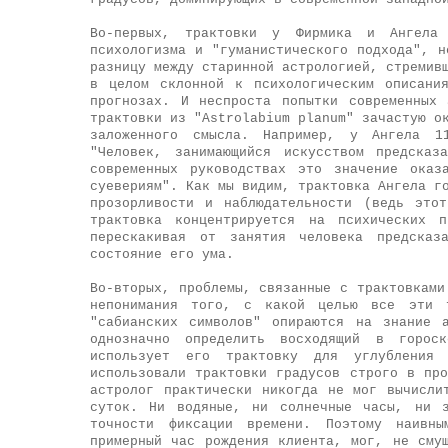
Во-первых, трактовки у Фирмика и Ангела 
психологизма и "гуманистического подхода", н
разницу между старинной астрологией, стремив
в целом склонной к психологическим описани
прогнозах. И неспроста попытки современных 
трактовки из "Astrolabium planum" зачастую о
заложенного смысла. Например, у Ангела 1
"Человек, занимающийся искусством предсказ
современных руководствах это значение оказ
суевериям". Как мы видим, трактовка Ангела г
прозорливости и наблюдательности (ведь это
трактовка концентрируется на психических п
перескакивая от занятия человека предсказ
состояние его ума.
Во-вторых, проблемы, связанные с трактовками
непонимания того, с какой целью все эти т
"сабианских символов" опираются на знание 
однозначно определить восходящий в горос
использует его трактовку для углубления
использовали трактовки градусов строго в пр
астролог практически никогда не мог вычисли
суток. Ни водяные, ни солнечные часы, ни з
точности фиксации времени. Поэтому наивн
примерный час рождения клиента, мог, не сму