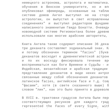
немецкого астронома, астролога и математик
обучения в Венском университете, но и вп
опубликовал эфемериды, основанные на табл
системе домов Ангел выступил не на сторо
астрологии, он выпустил в свет исправленны
соединениях" и выступил редактором фундаме
написанного знаменитым Гвидо Бонатти. Очевид
новомодной системе Региомонтана более древн
использовали как многие арабские авторитеты,
Книга Ангела также содержит описание 36 дека
три деканата составляют зодиакальный знак. К
и потому обозначен термином "facies" (букв
деканатов восходит к древнеегипетской астрон
и по их восходу фиксировала течение вр
восприниматься как боги Времени и Судьбы - и
Индийская, византийская и арабская традиции
представление деканатов в виде неких антро
связанные между собой обозначения деканатов
латинское facies, английское face и т.д. Сов
"фасами", хотя (в свете сказанного выше) б
словом "лик", как это было принято в доревол
В XVII в. трактовки градусов Ангела были пер
соответствующих рисунков для каждого гра
represented the Faces of every Signe, wit