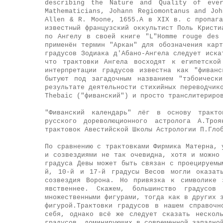
describing the Nature and Quality of ev
Mathematicians, Johann Regiomontanus and Jo
Allen & R. Moone, 1655.
А
в
XIX
в
.
с
пропаг
известный
французский
оккультист
Поль
Кристи
по
Ангелу
в
своей
книге
"L"Homme rouge des
применён
термин
"
Аркан
"
для
обозначения
карт
градусов Зодиака д'Абано-Ангела следует иска
что трактовки Ангела восходят к египетской
интерпретации градусов известна как "фиван
бытуют под загадочным названием "тэбоическ
результате деятельности стихийных переводчик
Thebaic ("фиванский") и просто транслитериро
"Фиванский календарь" лёг в основу тракто
русского дореволюционного астролога А.Тро
трактовок Авестийской Школы Астрологии П.Гло
По сравнению с трактовками Фирмика Матерна, 
и созвездиями не так очевидна, хотя и можно
градуса Девы может быть связан с проецируемы
й, 10-й и 17-й градусы Весов могли оказать
созвездия Ворона. Но привязка к символике 
явственнее. Скажем, большинство градусов
множественными фигурами, тогда как в других 
фигурой.
Трактовки градусов в нашем справочн
себя, однако всё же следует сказать нескол
градусов, доминирующих в современной западно