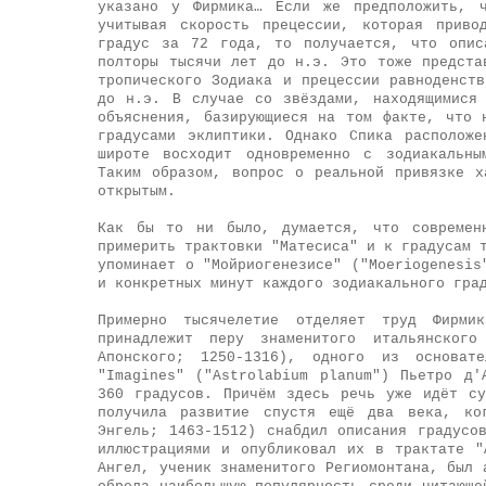
указано у Фирмика… Если же предположить, ч
учитывая скорость прецессии, которая приво
градус за 72 года, то получается, что опис
полторы тысячи лет до н.э. Это тоже предста
тропического Зодиака и прецессии равноденст
до н.э. В случае со звёздами, находящимися
объяснения, базирующиеся на том факте, что 
градусами эклиптики. Однако Спика располож
широте восходит одновременно с зодиакальны
Таким образом, вопрос о реальной привязке х
открытым.
Как бы то ни было, думается, что современн
примерить трактовки "Матесиса" и к градусам 
упоминает о "Мойриогенезисе" ("Moeriogenesis
и конкретных минут каждого зодиакального гра
Примерно тысячелетие отделяет труд Фирми
принадлежит перу знаменитого итальянског
Апонского; 1250-1316), одного из основат
"Imagines" ("Astrolabium planum") Пьетро д'
360 градусов. Причём здесь речь уже идёт су
получила развитие спустя ещё два века, ко
Энгель; 1463-1512) снабдил описания градусо
иллюстрациями и опубликовал их в трактате "
Ангел, ученик знаменитого Региомонтана, был 