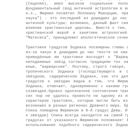
(Сицилия), имел высокое социальное поло
фундаментальный свод античной астрологии в в
н.э., Фирмик посвятил Лоллиану Маворцию, пр
наука") - это последний из дошедших до нас
античной культуры; возможно, данный факт св
влияние христианская церковь. Вместе с тем,
христианской верой и занятием астрологией
"Матесиса", принадлежит апологетическое сочи
Трактовке градусов Зодиака посвящены главы 
из-за лакун в дошедшем до нас тексте не хва
приведённые им трактовки восходят к "Варва
неподвижных звёзд согласно традициям тех н
иные, "варварские". Поэтому, строго говоря,
тропического Зодиака (господствующего в 
звёздном, сидерическом Зодиаке, как это де
градусов к звёздам видна в том, что Фирми
Зодиака, отмечает, одновременно с какими гр
созвездия.
Однако однозначное соотнесение тра
сих пор не удалось провести ни одному из и
характером трактовок, которые могли быть в
возникших в разных регионах Древнего мира. О
Спика помещена Фирмиком в 8-й градус Девы. И
к звёздам) Спика всегда находится на самой г
градусах от указанного Фирмиком положения! 
использования подобного сидерического Зоди