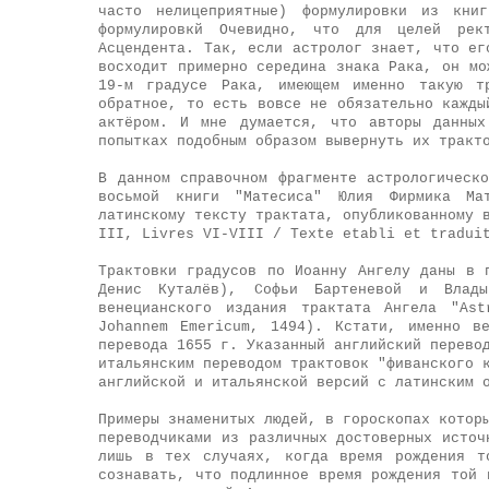
часто нелицеприятные) формулировки из кни
формулировкй Очевидно, что для целей рек
Асцендента. Так, если астролог знает, что ег
восходит примерно середина знака Рака, он мо
19-м градусе Рака, имеющем именно такую т
обратное, то есть вовсе не обязательно кажды
актёром. И мне думается, что авторы данных
попытках подобным образом вывернуть их тракт
В данном справочном фрагменте астрологическ
восьмой книги "Матесиса" Юлия Фирмика Ма
латинскому тексту трактата, опубликованному 
III, Livres VI-VIII / Texte etabli et tradui
Трактовки градусов по Иоанну Ангелу даны в
Денис Куталёв), Софьи Бартеневой и Влад
венецианского издания трактата Ангела "Ast
Johannem Emericum, 1494). Кстати, именно в
перевода 1655 г. Указанный английский перево
итальянским переводом трактовок "фиванского 
английской и итальянской версий с латинским 
Примеры знаменитых людей, в гороскопах котор
переводчиками из различных достоверных источ
лишь в тех случаях, когда время рождения т
сознавать, что подлинное время рождения той 