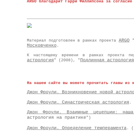
ARGO благодарит Гарри Филлипсона за согласие
ARGO
Материал подготовлен в рамках проекта
"
Московченко
.
К настоящему времени в рамках проекта п
астрология
Подлинная астрология
" (2008), "
На нашем сайте вы можете прочитать главы из 
Джон Фроули. Возникновение новой астрол
Джон Фроули. Синастрическая астрология
. 
Джон Фроули. Взаимные цецепции: наша
астрология на практике
")
Джон Фроули. Определение темперамента
. (