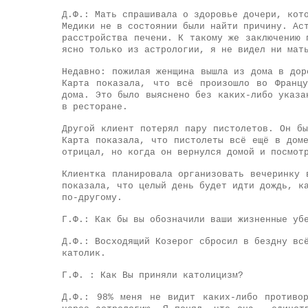
Д.Ф.: Мать спрашивала о здоровье дочери, кот
Медики не в состоянии были найти причину. Ас
расстройства печени. К такому же заключению 
ясно только из астрологии, я не видел ни мат
Недавно: пожилая женщина вышла из дома в дор
Карта показала, что всё произошло во Франц
дома. Это было выяснено без каких-либо указа
в ресторане.
Другой клиент потерял пару пистолетов. Он б
Карта показала, что пистолеты всё ещё в дом
отрицал, но когда он вернулся домой и посмот
Клиентка планировала организовать вечеринку 
показала, что целый день будет идти дождь, к
по-другому.
Г.Ф.: Как бы вы обозначили ваши жизненные уб
Д.Ф.: Восходящий Козерог сбросил в бездну вс
католик.
Г.Ф. : Как Вы приняли католицизм?
Д.Ф.: 98% меня не видит каких-либо противо