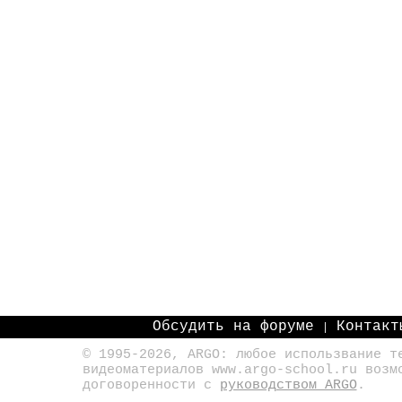
Обсудить на форуме
Контакт
|
© 1995-2026, ARGO: любое использвание т
видеоматериалов www.argo-school.ru возм
договоренности с
руководством ARGO
.