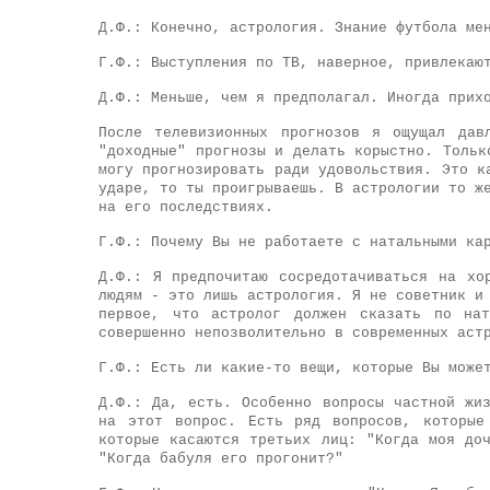
Д.Ф.: Конечно, астрология. Знание футбола ме
Г.Ф.: Выступления по ТВ, наверное, привлекаю
Д.Ф.: Меньше, чем я предполагал. Иногда прих
После телевизионных прогнозов я ощущал дав
"доходные" прогнозы и делать корыстно. Тольк
могу прогнозировать ради удовольствия. Это к
ударе, то ты проигрываешь. В астрологии то ж
на его последствиях.
Г.Ф.: Почему Вы не работаете с натальными ка
Д.Ф.: Я предпочитаю сосредотачиваться на хо
людям - это лишь астрология. Я не советник и
первое, что астролог должен сказать по на
совершенно непозволительно в современных аст
Г.Ф.: Есть ли какие-то вещи, которые Вы може
Д.Ф.: Да, есть. Особенно вопросы частной жи
на этот вопрос. Есть ряд вопросов, которые
которые касаются третьих лиц: "Когда моя до
"Когда бабуля его прогонит?"