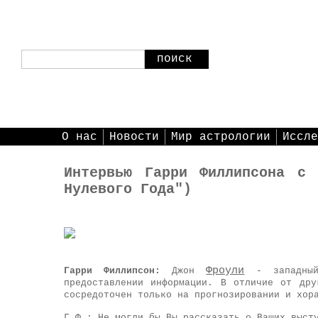
поиск
О нас
Новости
Мир астрологии
Иссле
Интервью Гарри Филлипсона с 
Нулевого Года")
Фроули
Гарри Филлипсон:
Джон
- западный
предоставлении информации. В отличие от др
сосредоточен только на прогнозировании и хор
Г.Ф.: Не могли бы Вы рассказать о Ваших выст