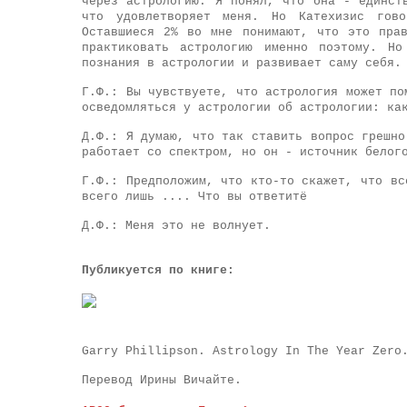
через астрологию. Я понял, что она - единст
что удовлетворяет меня. Но Катехизис гов
Оставшиеся 2% во мне понимают, что это пра
практиковать астрологию именно поэтому. Н
познания в астрологии и развивает саму себя.
Г.Ф.: Вы чувствуете, что астрология может по
осведомляться у астрологии об астрологии: ка
Д.Ф.: Я думаю, что так ставить вопрос грешно
работает со спектром, но он - источник белог
Г.Ф.: Предположим, что кто-то скажет, что вс
всего лишь .... Что вы ответитё
Д.Ф.: Меня это не волнует.
Публикуется по книге:
Garry Phillipson
.
Astrology In The Year Zero
Перевод Ирины Вичайте.