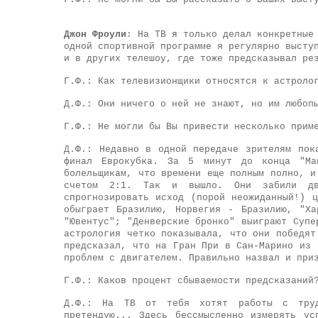
Джон Фроули
: На ТВ я только делал конкретные
одной спортивной программе я регулярно высту
и в других телешоу, где тоже предсказывал ре
Г.Ф.: Как телевизионщики относятся к астроло
Д.Ф.: Они ничего о ней не знают, но им любоп
Г.Ф.: Не могли бы Вы привести несколько прим
Д.Ф.: Недавно в одной передаче зрителям пок
финал Еврокубка. За 5 минут до конца "Ма
болельщикам, что времени еще полным полно, и
счетом 2:1. Так и вышло. Они забили дв
спрогнозировать исход (порой неожиданный!) 
обыграет Бразилию, Норвегия - Бразилию, "Х
"Ювентус"; "Денверские бронко" выиграют Супе
астрология четко показывала, что они победят
предсказал, что на Гран При в Сан-Марино из 
проблем с двигателем. Правильно назвал и при
Г.Ф.: Каков процент сбываемости предсказаний
Д.Ф.: На ТВ от тебя хотят работы с труд
претендую... Здесь бессмысленно измерять ус