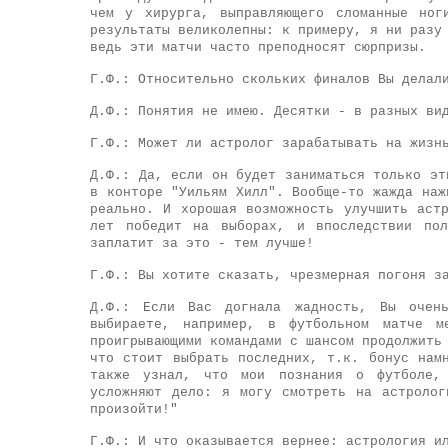
чем у хирурга, выправляющего сломанные ног
результаты великолепны: к примеру, я ни разу
ведь эти матчи часто преподносят сюрпризы.
Г.Ф.: Относительно скольких финалов Вы делал
Д.Ф.: Понятия не имею. Десятки - в разных ви
Г.Ф.: Может ли астролог зарабатывать на жизн
Д.Ф.: Да, если он будет заниматься только эт
в конторе "Уильям Хилл". Вообще-то жажда наж
реально. И хорошая возможность улучшить аст
лет победит на выборах, и впоследствии пол
заплатит за это - тем лучше!
Г.Ф.: Вы хотите сказать, чрезмерная погоня з
Д.Ф.: Если Вас догнала жадность, Вы очен
выбираете, например, в футбольном матче 
проигрывающими командами с шансом продолжить
что стоит выбрать последних, т.к. бонус нам
также узнал, что мои познания о футболе,
усложняют дело: я могу смотреть на астроло
произойти!"
Г.Ф.: И что оказывается вернее: астрология и