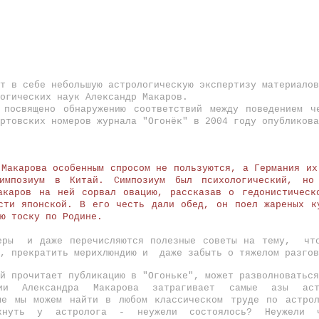
т в себе небольшую астрологическую экспертизу материалов
огических наук Александр Макаров.
 посвящено обнаружению соответствий между поведением 
ртовских номеров журнала "Огонёк" в 2004 году опубликова
 Макарова особенным спросом не пользуются, а Германия их
импозиум в Китай. Симпозиум был психологический, но
акаров на ней сорвал овацию, рассказав о гедонистическ
сти японской. В его честь дали обед, он поел жареных к
ю тоску по Родине.
меры и даже перечисляются полезные советы на тему, чт
е, прекратить мерихлюндию и даже забыть о тяжелом разгов
й прочитает публикацию в "Огоньке", может разволноваться
ции Александра Макарова затрагивает самые азы ас
рые мы можем найти в любом классическом труде по астро
кнуть у астролога - неужели состоялось? Неужели 