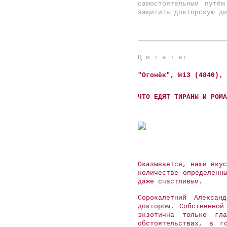
самостоятельным путё
защитить докторскую ди
Ц и т а т а:
"Огонёк", №13 (4840),
ЧТО ЕДЯТ ТИРАНЫ И РОМА
Оказывается, наши вкус
количестве определенн
даже счастливым.
Сорокалетний Алексан
доктором. Собственной
экзотична только гл
обстоятельствах, в г