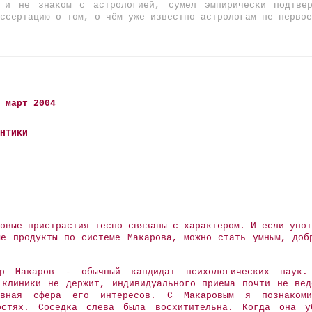
м и не знаком с астрологией, сумел эмпирически подтве
ссертацию о том, о чём уже известно астрологам не первое
 март 2004
НТИКИ
овые пристрастия тесно связаны с характером. И если упот
ые продукты по системе Макарова, можно стать умным, доб
др Макаров - обычный кандидат психологических наук
 клиники не держит, индивидуального приема почти не ве
авная сфера его интересов. С Макаровым я познакоми
остях. Соседка слева была восхитительна. Когда она у