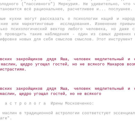
олодного ("пассивного") Меркурия. Не удивительно, что 
тановится всё рациональнее, расчетливее и... послушнее.
чные кухни могут рассказать о психологии наций и народ
еские или маркетинговые исследования. Изменение привыч
лько психологический вектор любого человека, но даже с
о проводить такие наблюдения - один из самых древних 
ифровке новых для себя смыслов смыслов. Этот инструмент 
вских закройщиков дядя Яша, человек медлительный и 
 маслин, щедро угощал гостей, но не всякого Макаров воз
истрастиям.
вских закройщиков дядя Яша, человек медлительный и 
маслин, щедро угощал гостей, но не всякого
й а с т р о л о г а Ирины Московченко:
 маслин в традиционной астрологии соответстуют эссенциал
аге".