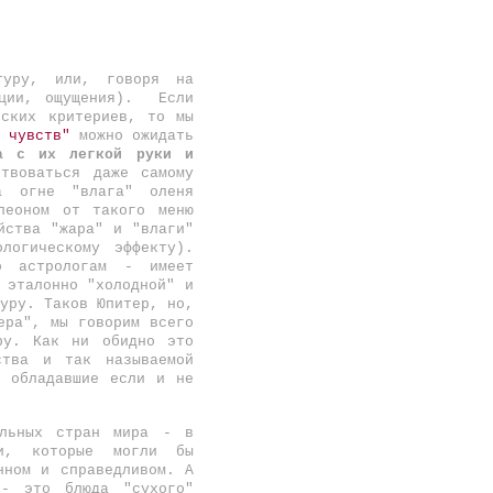
туру, или, говоря на
оции, ощущения). Если
еских критериев, то мы
 чувств"
можно ожидать
а с их легкой руки и
твоваться даже самому
на огне "влага" оленя
леоном от такого меню
йства "жара" и "влаги"
логическому эффекту).
о астрологам - имеет
 эталонно "холодной" и
уру. Таков Юпитер, но,
ера", мы говорим всего
ру. Как ни обидно это
ства и так называемой
, обладавшие если и не
яльных стран мира - в
и, которые могли бы
нном и справедливом. А
- это блюда "сухого"