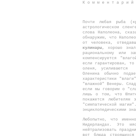
К о м м е н т а р и 
Почти любая рыба (к
астрологическом слен
слова Наполеона, сказ
обнаружим, что Наполе
от человека, отведав
кулинары,
хорошо знали
рациональному или за
компенсируется "влаг
если гарантирован, то
оленя, усиливаются "
Оленина обычно пода
характеристики "влаги
"влажной" Венеры. Слад
если мы говорим о "сл
лишь о том, что Юпи
покажется любителям 
"симпатической магии"
энциклопедическими зн
Любопытно, что именн
Нидерландах. Это м
нейтрализовать праздн
вот блюда строящихс