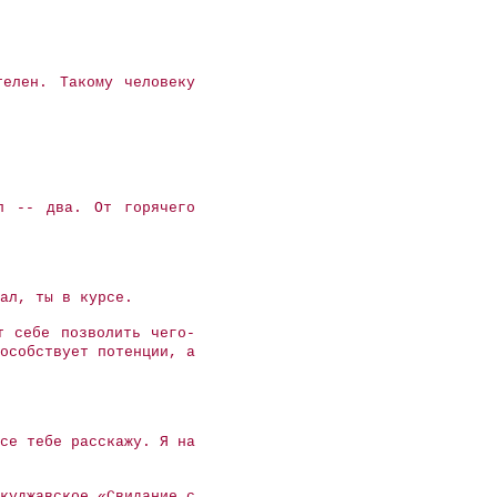
елен. Такому человеку
л -- два. От горячего
ал, ты в курсе.
т себе позволить чего-
особствует потенции, а
се тебе расскажу. Я на
куджавское «Свидание с