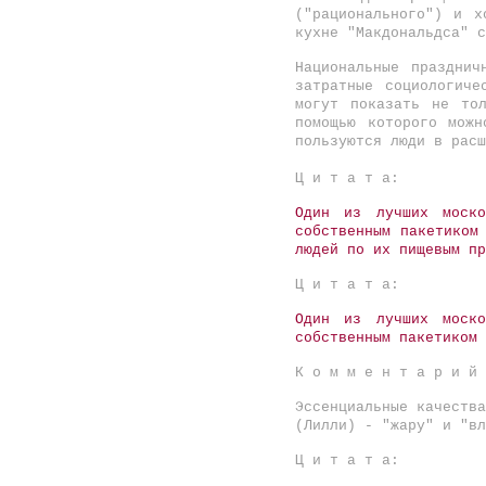
("рационального") и х
кухне "Макдональдса" с
Национальные праздни
затратные социологич
могут показать не то
помощью которого можн
пользуются люди в расш
Ц и т а т а:
Один из лучших моско
собственным пакетиком
людей по их пищевым пр
Ц и т а т а:
Один из лучших моско
собственным пакетиком 
К о м м е н т а р и 
Эссенциальные качества
(Лилли) - "жару" и "вл
Ц и т а т а: