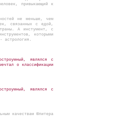
человек, привыкающий к
ностей не меньше, чем
ек, связанных с едой,
траны. А инстумент, с
инструментов, которыми
- астрология.
остроумный, являлся с
мечтал о классификации
остроумный, являлся с
ьным качествам Юпитера