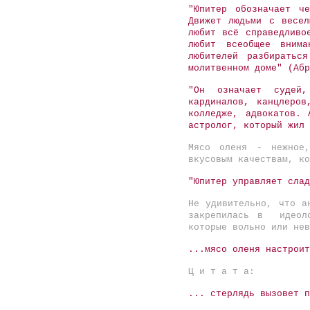
"Юпитер обозначает ч
Движет людьми с весел
любит всё справедливо
любит всеобщее внима
любителей разбиратьс
молитвенном доме" (Абр
"Он означает судей,
кардиналов, канцлеров
колледже, адвокатов. 
астролог, который жил 
Мясо оленя - нежное,
вкусовым качествам, ко
"Юпитер управляет слад
Не удивительно, что а
закрепилась в идеоло
которые вольно или нев
...мясо оленя настроит
Ц и т а т а:
... стерлядь вызовет п