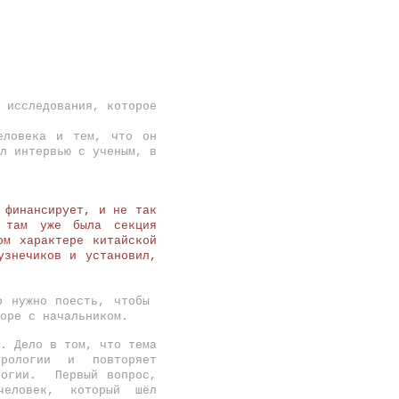
 исследования, которое
человека и тем, что он
л интервью с ученым, в
 финансирует, и не так
 там уже была секция
ом характере китайской
узнечиков и установил,
о нужно поесть, чтобы
оре с начальником.
. Дело в том, что тема
трологии и повторяет
логии. Первый вопрос,
человек, который шёл