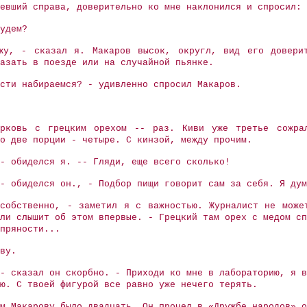
евший справа, доверительно ко мне наклонился и спросил:
удем?
жу, - сказал я. Макаров высок, округл, вид его доверит
азать в поезде или на случайной пьянке.
сти набираемся? - удивленно спросил Макаров.
рковь с грецким орехом -- раз. Киви уже третье сожра
о две порции - четыре. С кинзой, между прочим.
- обиделся я. -- Гляди, еще всего сколько!
- обиделся он., - Подбор пищи говорит сам за себя. Я дум
собственно, - заметил я с важностью. Журналист не може
ли слышит об этом впервые. - Грецкий там орех с медом сп
пряности...
ву.
- сказал он скорбно. - Приходи ко мне в лабораторию, я в
ую. С твоей фигурой все равно уже нечего терять.
м Макарову было двадцать. Он прочел в «Дружбе народов» о