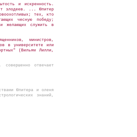
ытость и искренность.
ит злодеев. ... Юпитер
овоохотливых; тех, кто
тающих чесную победу;
 и желающих служить в
щенников, министров,
тов в университете или
ортных" (Вильям Лилли,
, совершенно отвечает
ствами Юпитера и оленя
трологических знаний,