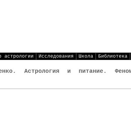
р астрологии
Исследования
Школа
Библиотека
ченко. Астрология и питание. Феном