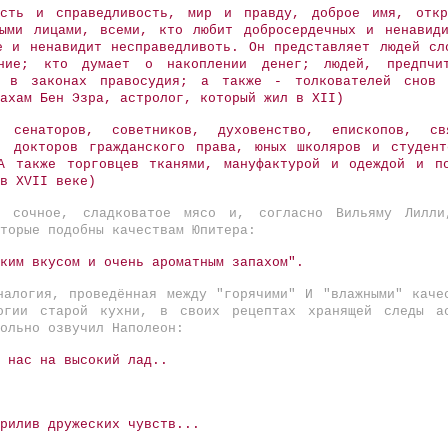
есть и справедливость, мир и правду, доброе имя, откр
ыми лицами, всеми, кто любит добросердечных и ненавид
е и ненавидит несправедливоть. Он представляет людей сл
ние; кто думает о накоплении денег; людей, предпчи
я в законах правосудия; а также - толкователей снов
ахам Бен Эзра, астролог, который жил в XII)
 сенаторов, советников, духовенство, епископов, свя
, докторов гражданского права, юных школяров и студен
А также торговцев тканями, мануфактурой и одеждой и п
в XVII веке)
 сочное, сладковатое мясо и, согласно Вильяму Лилли
торые подобны качествам Юпитера:
ким вкусом и очень ароматным запахом".
налогия, проведённая между "горячими" И "влажными" каче
гии старой кухни, в своих рецептах хранящей следы ас
ольно озвучил Наполеон:
 нас на высокий лад..
рилив дружеских чувств...