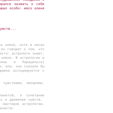
ирался зазвать к себе
ывал особо: мясо оленя
увств...
а оленя, хотя и писал
 он говорит о том, что
осто: астрологи знают,
о оленя.
В астрологии и
нны и Парацельса)
и, или, как сказали бы
давна ассоциируется с
 чувствами, эмоциями,
ланетой, а сочетание
ть и движения чувств,
 мастеров астрологии,
ачеств: