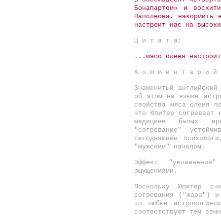
Бонапартом» и восхит
Наполеона, накормить 
настроит нас на высоки
Ц и т а т а:
...мясо оленя настроит
К о м м е н т а р и
Знаменитый английски
об этом на языке астр
свойства мяса оленя п
что Юпитер согревает 
медицине былых в
"согревание" устойчив
сегодняшние психолог
"мужским" началом.
Эффект "увлажнения" 
ощущениями.
Поскольку Юпитер сч
согревания ("жара") 
то любые астрологиес
соответствуют тем земн