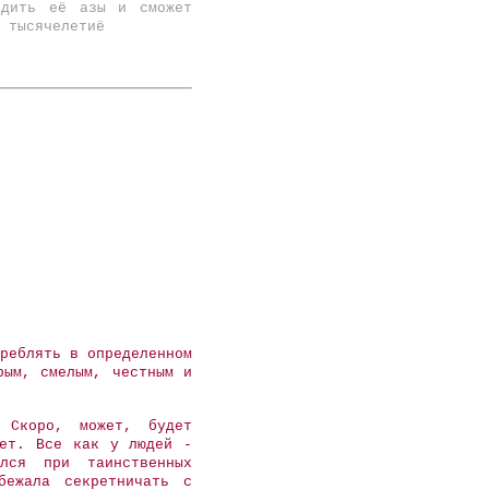
рдить её азы и сможет
 тысячелетиё
реблять в определенном
рым, смелым, честным и
. Скоро, может, будет
дет. Все как у людей -
лся при таинственных
бежала секретничать с