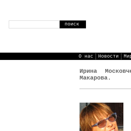
поиск
О нас
Новости
Ми
Ирина Москов
Макарова.