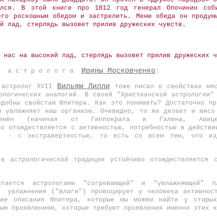
ился. В этой книге про 1812 год генерал Опочинин соб
его роскошным обедом и застрелить. Меню обеда он продум
й лад, стерлядь вызовет прилив дружеских чувств.
 нас на высокий лад, стерлядь вызовет прилив дружеских ч
Ирины Московченко
 й а с т р о л о г а
:
Вильям Лилли
й астролог ХVII
тоже писал о свойствах мяс
ологических аналогий. В своей "Христианской астрологии"
одобны свойстам Юпитера. Как это понимать? Достаточно пр
и увлажняет наш организм. Очевидно, то же делает и мяс
ремён (начиная от Гиппократа и Галена, Авице
о отождествляется с активностью, потребностью в действи
и, - с экстравертностью, то есть со всем тем, что из
в астрологической традиции устойчиво отождествляется с
итается астрологами "согревающей" и "увлажняющей" п
и увлажнения ("влаги") провоцирует у человека активнос
кие описания Юпитера, которые мы можем найти у старых
ым проявлениям, которые требуют проявления именно этих к