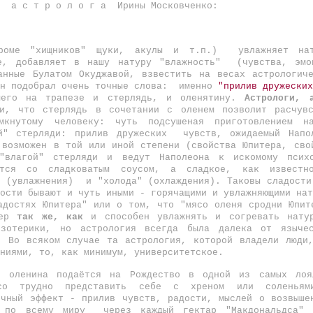
й а с т р о л о г а Ирины Московченко:
роме "хищников" щуки, акулы и т.п.) увлажняет на
ге, добавляет в нашу натуру "влажность" (чувства, эм
анные Булатом Окуджавой, взвестить на весах астрологич
он подобрал очень точные слова: именно
"прилив дружеских
шего на трапезе и стерлядь, и оленятину.
Астрологи, 
, что стерлядь в сочетании с оленем позволит расчувс
мкнутому человеку: чуть подсушеная приготовлением 
ой" стерляди: прилив дружеских чувств, ожидаемый Напо
 возможен в той или иной степени (свойства Юпитера, сво
влагой" стерляди и ведут Наполеона к искомому психо
ется со сладковатым соусом, а сладкое, как известн
" (увлажнения) и "холода" (охлаждения). Таковы сладости
ости бывают и чуть иными - горячащими и увлажняющими нат
адостях Юпитера" или о том, что "мясо оленя сродни Юпит
тер
так же, как
и способен увлажнять и согревать нату
эзотерики, но астрология всегда была далека от языче
. Во всяком случае та астрология, которой владели люди
аниями, то, как минимум, университетское.
о оленина подаётся на Рождество в одной из самых ло
ясо трудно представить себе с хреном или соленьям
ичный эффект - прилив чувств, радости, мыслей о возвыше
я по всему миру через каждый гектар "Макдональдса" 