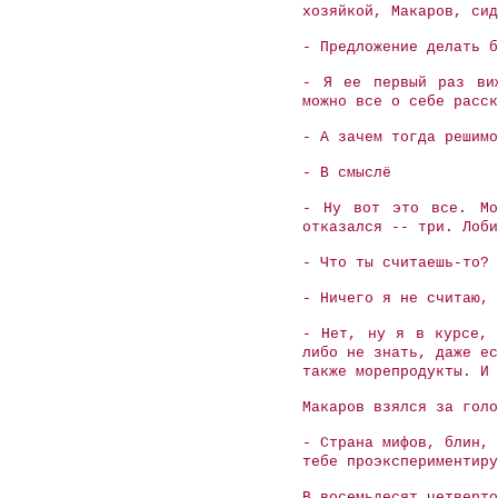
хозяйкой, Макаров, сид
- Предложение делать б
- Я ее первый раз ви
можно все о себе расск
- А зачем тогда решимо
- В смыслё
- Ну вот это все. Мо
отказался -- три. Лоби
- Что ты считаешь-то? 
- Ничего я не считаю, 
- Нет, ну я в курсе, 
либо не знать, даже ес
также морепродукты. И 
Макаров взялся за голо
- Страна мифов, блин, 
тебе проэкспериментир
В восемьдесят четверто