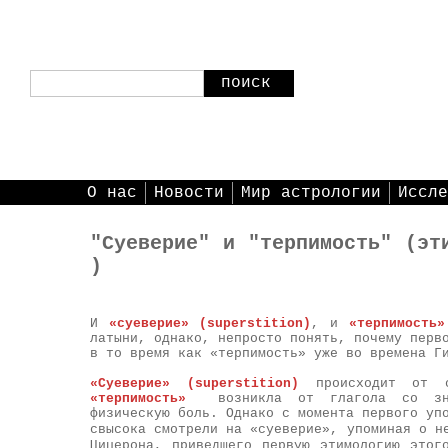
поиск
О нас
Новости
Мир астрологии
Иссле
"Суеверие" и "терпимость" (эт
)
И
«суеверие» (
superstition
)
, и
«терпимость»
латыни, однако, непросто понять, почему перв
в то время как «терпимость» уже во времена Г
«Суеверие» (
superstition
)
происходит от с
«терпимость»
возникла от глагола со зна
физическую боль. Однако с момента первого уп
свысока смотрели на «суеверие», упоминая о 
Цицерона, приведшего первую этимологию этог