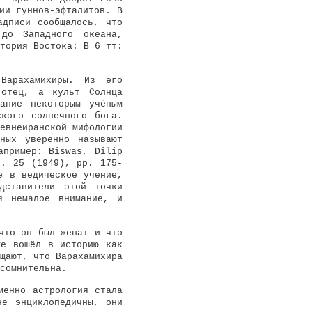
ии гуннов-эфталитов. В
адписи сообщалось, что
 до Западного океана,
тория Востока: В 6 тт:
 Варахамихиры. Из его
 отец, а культ Солнца
ание некоторым учёным
кого солнечного бога.
евнеиранской мифологии
ных уверенно называют
апример: Biswas, Dilip
l. 25 (1949), pp. 175-
е в ведическое учение,
дставители этой точки
я немалое внимание, и
что он был женат и что
же вошёл в историю как
щают, что Варахамихира
сомнительна.
менно астрология стала
не энциклопедичны, они