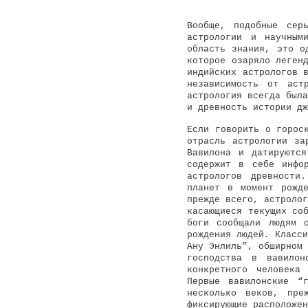
Вообще, подобные сер
астрологии и научным
область знания, это о
которое озаряло леген
индийских астрологов 
независимость от аст
астрология всегда была
и древность истории дж
Если говорить о горос
отрасль астрологии за
Вавилона и датируютс
содержит в себе инфо
астрологов древности
планет в момент рожд
прежде всего, астролог
касающиеся текущих со
боги сообщали людям 
рождения людей. Класси
Ану Энлиль”, обширном 
господства в вавилон
конкретного человека
Первые вавилонские “
несколько веков, пре
фиксирующие расположен