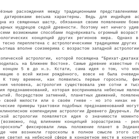
ьёзные расхождения между традиционными представлениями
и датировками весьма характерны. Ведь для индийцев а
дна из священных шастр, обязанная своим появлением боже
дарных мудрецов седой древности. Поэтому нет ничего удив
всеми возможными способами подчёркивать огромный возраст
рологических концепций других регионов мира. Однако в
 тесно переплетена с астрологическими традициями других 
ьотиша вполне соизмерима с возрастом западной астрологии
копической астрологии, которой посвящена “Брихат-джатака
родилась на Ближнем Востоке. Самые древние известные г
я концом 5 в до н.э. Кстати, сама идея о том, что мом
рмацию о всей жизни рождённого, вовсе не была очевидн
. К тому времени, как появились первые гороскопы, фик
ения человека, астрология существовала уже сотни и тыс
ия предзнаменований, которая воспринимала небесные явлен
бытий. Посредством затмений, планетных движений, появлен
о своей милости или о своём гневе – но это никак не 
ческие примеры трактовки подобных предзнаменований могут
клинописном компендиуме астрологии Древнего Двуречья. Ли
ской астрологии появляется идея о значимости момент
 (возможно, под влиянием концепций зороастризма – рел
гороскопы” фиксировали лишь положение планет в Зодиак
жде чем возникли гороскопы в полном смысле этого с
ие светил на небесной сфере в конкретном месте в конкрет