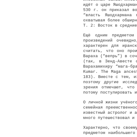
идёт о царе Яшодхарма
530 г. он приказал во
“власть Яшодхармана 
охватывая более обширн
Т. 2: Восток в средние
Ещё одним предметом 
произведений очевидн
характерен для иранс
считать, что оно про
Вараха (“вепрь”) в соч
(так, в Зенд-Авесте 
Варахамихиру “мага-бр
Kumar. The Maga ances
183). Вместе с тем, и
поэтому другие иссле
зрения отмечают, что
потому постулировать 
О личной жизни учёног
семейная преемственно
известный астролог и а
много путешествовал и 
Характерно, что своем
предметом наибольшего