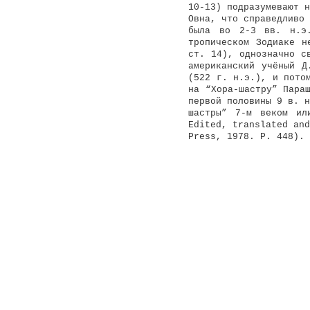
10-13) подразумевают н
Овна, что справедливо 
была во 2-3 вв. н.э.
тропическом Зодиаке 
ст. 14), однозначно с
американский учёный Д
(522 г. н.э.), и пото
на “Хора-шастру” Пара
первой половины 9 в. н
шастры” 7-м веком ил
Edited, translated an
Press, 1978. P. 448).