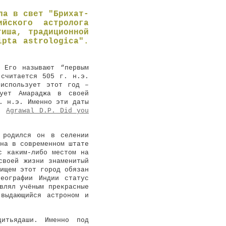
ла в свет "Брихат-
йского астролога
тиша, традиционной
ipta astrologica".
 Его называют “первым
 считается 505 г. н.э.
 использует этот год –
ует Амараджа в своей
. н.э. Именно эти даты
м.
Agrawal D.P. Did you
 родился он в селении
на в современном штате
с каким-либо местом на
своей жизни знаменитый
ищем этот город обязан
еографии Индии статус
влял учёным прекрасные
выдающийся астроном и
дитьядаши. Именно под