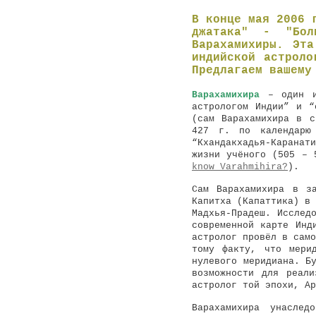
В конце мая 2006 
джатака" - "Бол
Варахамихиры. Эта
индийской астроло
Предлагаем вашему
Варахамихира
– один 
астрологом Индии” и “
(сам Варахамихира в с
427 г. по календарю
“Кхандакхадья-Каранат
жизни учёного (505 – 
know Varahmihira?
).
Сам Варахамихира в з
Капитха (Капаттика) в 
Мадхья-Прадеш. Исслед
современной карте Инд
астролог провёл в само
тому факту, что мери
нулевого меридиана. Б
возможности для реал
астролог той эпохи, Ар
Варахамихира унаслед