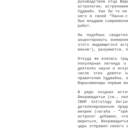
руководством отца Вар
астрологии, астрономии
Удджайн. Как бы то ни
него в своей “Панча-с
был младшим современни
работ.
На подобных свидетел
акцентировать вниман
этого выдающегося аст
веков!), разумеется, п
Откуда же взялась тра
популярная легенда о
деятелях науки и иску
числе этих девяти н
правителем Удджайна, 
Варахамихиры первым ве
В ряде поздних исто
Викрамадитьи (см., нап
IBHP Astrology Seri
детализированное пре
вепрем (varaha – “хря
астролог добавил, чт
мириться, Викрамадить
царь отправил своего 