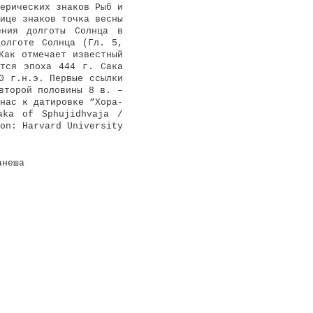
ерических знаков Рыб и
ице знаков точка весны
ения долготы Солнца в
олготе Солнца (Гл. 5,
ак отмечает известный
ется эпоха 444 г. Сака
0 г.н.э. Первые ссылки
второй половины 8 в. –
нас к датировке “Хора-
aka of Sphujidhvaja /
on: Harvard University