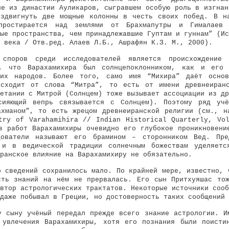
не из династии Ауликаров, сыгравшем особую роль в изгнан
здвигнуть две мощные колонны в честь своих побед. В н
простирается над землями от Брахмапутры и Гималаев
ые пространства, чем принадлежавшие Гуптам и гуннам” (Ис
 века / Отв.ред. Алаев Л.Б., Ашрафян К.З. М., 2000).
споров среди исследователей является происхождение
о, что Варахамихира был солнцепоклонником, как и его
ких народов. Более того, само имя “Михира” даёт основ
исходит от слова “Митра”, то есть от имени древнеиранс
етании с Митрой (Солнцем) тоже вызывает ассоциации из др
сияющий вепрь связывается с Солнцем). Поэтому ряд учё
ахманом”, то есть жрецом древнеиранской религии (см., н
try of Varahamihira // Indian Historical Quarterly, Vo
з работ Варахамихиры очевидно его глубокое проникновени
дователи называют его брамином – сторонником Вед. Пре
 и в ведической традиции солнечным божествам уделяетс
иранское влияние на Варахамихиру не обязательно.
о сведений сохранилось мало. По крайней мере, известно, 
сть знаний на нём не прервалась. Его сын Притхуяшас то
втор астрологических трактатов. Некоторые источники сооб
даже побывал в Греции, но достоверность таких сообщений 
у сыну учёный передал прежде всего знание астрологии. И
 увлечения Варахамихиры, хотя его познания были поисти