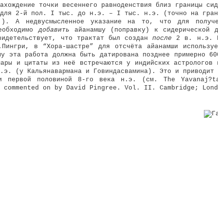
ахождение точки весеннего равноденствия близ границы сид
для 2-й пол. I тыс. до н.э. – I тыс. н.э. (точно на гран
). А недвусмысленное указание на то, что для получ
необходимо
добавить
айанамшу (поправку) к сидерической д
видетельствует, что трактат был создан
после
2 в. н.э. К
.Пингри, в “Хора-шастре” для отсчёта айанамши использу
му эта работа должна быть датирована позднее примерно 60
шары и цитаты из неё встречаются у индийских астрологов 
.э. (у Кальянавармана и Говиндасвамина). Это и приводит 
и первой половиной 8-го века н.э. (см. The Yavanaj?t
d commented on by David Pingree.
Vol. II. Cambridge; Lond