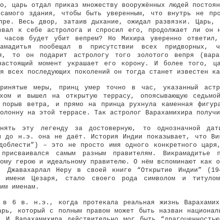
о, царь отдал приказ множеству вооружённых людей постоян
самого здания, чтобы быть уверенным, что внутрь не пр
пре. Весь двор, затаив дыхание, ожидал развязки. Царь, 
звал к себе астролога и спросил его, продолжает ли он 
о часов будет убит вепрем? Но Михира уверенно ответил,
рамадитья пообещал в присутствии всех придворных, 
ся, то он подарит астрологу того золотого вепря (вара
настоящий момент украшает его корону. И более того, ца
я всех последующих поколений он тогда станет известен ка
ринятые меры, принц умер точно в час, указанный астр
ухом и вышел на открытую террасу, опоясывающую седьмо
 порыв ветра, и прямо на принца рухнула каменная фигур
олонну на этой террасе. Так астролог Варахамихира получи
нять эту легенду за достоверную, то однозначной дат
м до н.э. она не даёт. История Индии показывает, что Ви
доблести”) – это не просто имя одного конкретного царя
 присваивался самым разным правителям. Викрамадитье п
ому герою и идеальному правителю. О нём вспоминают как о
в. Джавахарлал Неру в своей книге “Открытие Индии” (19
о имени Цезаря, стало своего рода символом и титуло
им именам.
 в 6 в. н.э., когда протекала реальная жизнь Варахами
арь, который с полным правом может быть назван национал
. И Варахамихира действительно мог быть “драгоценность