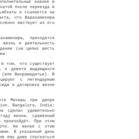
ополнительные знания в
хатой после переезда в
ьябхаты и ссылается на
акта, что Варахамихира
сленно явствует из его
ахамихиры, приходится
 жизнь и деятельность
ждение (на целых шесть
ии.
 в том, что существует
ь о девяти выдающихся
 (или Викрамадитьи). В
цируют с легендарным
сюда и датировка жизни
оте Михиры при дворе
ion. Bangalore, India:
а сделал удивительно
году жизни, сражённый
о произойдёт. При этом
ерти. Не желая с этим
нами. В указанный день
ив ему даже спускаться