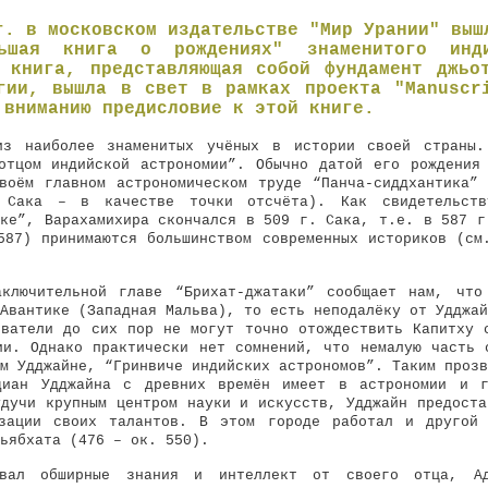
г. в московском издательстве "Мир Урании" выш
ьшая книга о рождениях" знаменитого инди
 книга, представляющая собой фундамент джьо
гии, вышла в свет в рамках проекта "Manuscr
 вниманию предисловие к этой книге.
из наиболее знаменитых учёных в истории своей страны.
отцом индийской астрономии”. Обычно датой его рождения
воём главном астрономическом труде “Панча-сиддхантика”
 Сака – в качестве точки отсчёта). Как свидетельств
ике”, Варахамихира скончался в 509 г. Сака, т.е. в 587 г
587) принимаются большинством современных историков (с
аключительной главе “Брихат-джатаки” сообщает нам, что
Авантике (Западная Мальва), то есть неподалёку от Удджай
ователи до сих пор не могут точно отождествить Капитху 
ии. Однако практически нет сомнений, что немалую часть 
м Удджайне, “Гринвиче индийских астрономов”. Таким прозв
диан Удджайна с древних времён имеет в астрономии и г
удучи крупным центром науки и искусств, Удджайн предоста
изации своих талантов. В этом городе работал и другой 
ьябхата (476 – ок. 550).
овал обширные знания и интеллект от своего отца, А