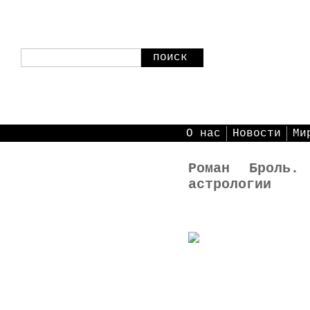
поиск
О нас
Новости
Ми
Роман Броль.
астрологии