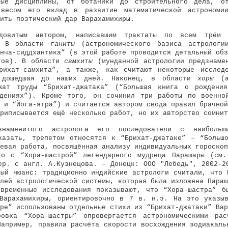
ные дисциплины, от ботаники до строительного дела, о
 весом его вклад в развитие математической астрономи
ить поэтический дар Варахамихиры.
довитым автором, написавшим трактаты по всем трём 
и. В области
ганиты
(астрономического базиса астрологи
нча-сиддхантика” (в этой работе проводится детальный обз
ётов). В области
самхиты
(мунданной астрологии предзнаме
рихат-самхита”, а также, как считают некоторые исслед
е дошедшая до наших дней. Наконец, в области
хоры
(ас
ежат труды “Брихат-джатака” (“Большая книга о рождения
дениях”). Кроме того, он сочинил три работы по военно
 и “Йога-ятра”) и считается автором свода правил брачной
риписывается ещё несколько работ, но их авторство сомнит
наменитого астролога его последователи с наиболь
казать, трепетом относятся к “Брихат-джатаке” – “Больш
евая работа, посвящённая анализу индивидуальных гороскоп
о с “Хора-шастрой” легендарного мудреца Парашары (см.
ер. с англ. А.Кузнецова. – Донецк: ООО "Лебедь", 2002-2
ный нюанс: традиционно индийские астрологи считали, что 
лей астрологической системы, которая была изложена Параш
временные исследования показывают, что “Хора-шастра” б
арахамихиры, ориентировочно в 7 в. н.э. На это указыв
ре” использованы отдельные стихи из “Брихат-джатаки” Вар
ровка “Хора-шастры” опровергается астрономическими рас
Например, правила расчёта скорости восхождения зодиакаль