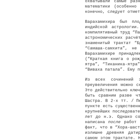
охватывали самые раз
математики (особенно
конечно, следует отмет
Варахамихира был пло
индийской астрологи
компилятивный труд “Па
астрономических расч
знаменитый трактат “Б
“Самаша-самхита”, н
Варахамихире принадл
(“Краткая книга о рож
ятра”, “Тиканика-ятра”
“Виваха патала”. Ему п
Из всех сочинений з
преувеличения можно с
Это действительно ключ
быть сравним разве чт
Шастра. В 2-х тт. / П
пункте есть существен
крупнейших последовате
лет до н.э. Однако со
написана
после
работ В
факт, что в “Хора-шаст
излишне древняя дати
самом этом трактате. 