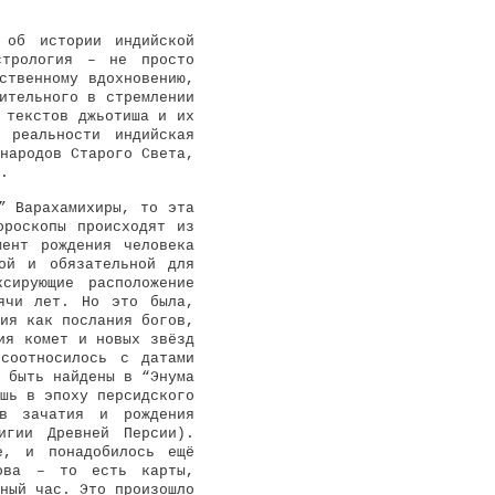
 об истории индийской
стрология – не просто
ственному вдохновению,
ительного в стремлении
 текстов джьотиша и их
 реальности индийская
народов Старого Света,
.
” Варахамихиры, то эта
ороскопы происходят из
ент рождения человека
ой и обязательной для
сирующие расположение
ячи лет. Но это была,
ия как послания богов,
ия комет и новых звёзд
соотносилось с датами
 быть найдены в “Энума
шь в эпоху персидского
ов зачатия и рождения
игии Древней Персии).
е, и понадобилось ещё
лова – то есть карты,
ный час. Это произошло