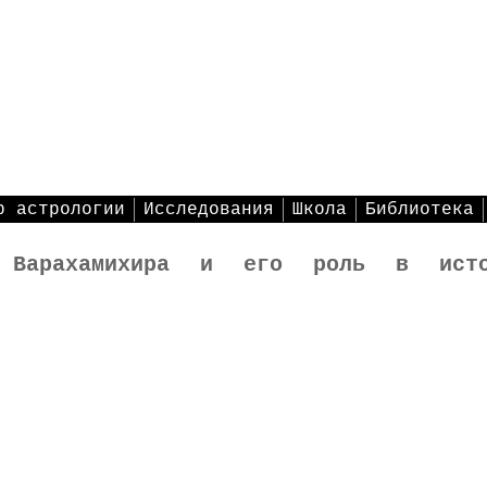
р астрологии
Исследования
Школа
Библиотека
 Варахамихира и его роль в исто