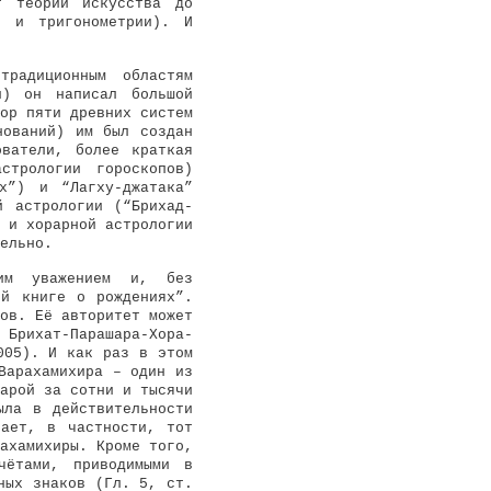
т теории искусства до
и и тригонометрии). И
традиционным областям
и) он написал большой
ор пяти древних систем
нований) им был создан
ователи, более краткая
трологии гороскопов)
х”) и “Лагху-джатака”
й астрологии (“Брихад-
 и хорарной астрологии
ельно.
шим уважением и, без
ой книге о рождениях”.
ов. Её авторитет может
 Брихат-Парашара-Хора-
005). И как раз в этом
Варахамихира – один из
арой за сотни и тысячи
ыла в действительности
ает, в частности, тот
ахамихиры. Кроме того,
чётами, приводимыми в
ных знаков (Гл. 5, ст.