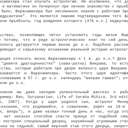
ахамихира стал изучать астрологию. Не исключено, что д
 и математике он почерпнул при личном знакомстве с Арьяб
 было, Варахамихира был несомненно знаком с работами Ар
иддхантике”. Это является лишним подтверждением того ф
ком Арьябхаты, год рождения которого (476 н.э.) недвусмы
ьствах, позволяющих чётко установить годы жизни Вар
ие потому, что в ряде астрологических книг по сей день
ролога датируется первым веком до н.э. Подобное расхо
риводит к серьёзному искажению реальной истории астролог
диция относить жизнь Варахамихиры к 1 в. до н.э.? Дело
 “девяти драгоценностях” (
нава-ратна
) Викрама, то ест
сства, которые работали при дворе великого царя Викрама
азывается и Варахамихира. Часто этого царя идентифи
основавшим в 57 г. до н.э. календарь “викрам самват”; от
ком до н.э.
чников мы даже находим увлекательный рассказ о раб
ример: Rao, Suryanarian. Life of Varaha Mihira. 3rd edit
es, 1987). Когда у царя родился сын, астролог Михир
дсказание, что родившийся, к сожалению, умрёт на 18-м 
к, вепрь”), и даже назвал точный день и час, когда эт
о нет никаких способов спасти принца от подобной см
я построил специальный дворец, окружённый огромными сте
сына на седьмой, самый верхний этаж этого дворца, запрет