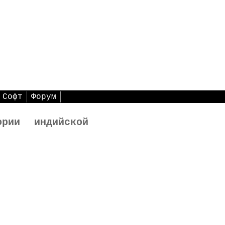
Софт
Форум
рии индийской