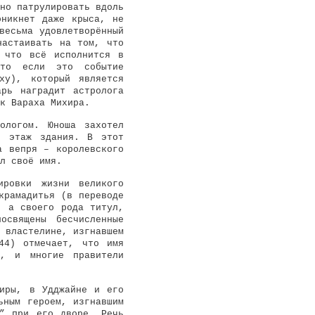
но патрулировать вдоль
оникнет даже крыса, не
весьма удовлетворённый
настаивать на том, что
 что всё исполнится в
что если это событие
ху), который является
рь наградит астролога
к Вараха Михира.
ологом. Юноша захотел
й этаж здания. В этот
а вепря – королевского
л своё имя.
ировки жизни великого
крамадитья (в переводе
, а своего рода титул,
освящены бесчисленные
 властелине, изгнавшем
44) отмечает, что имя
м, и многие правители
хиры, в Удджайне и его
ьным героем, изгнавшим
ю” при его дворе. Речь