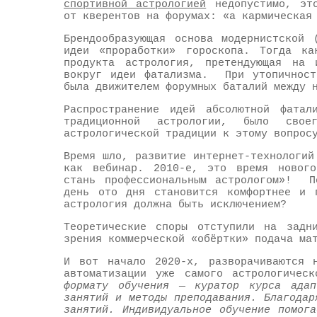
спортивной астрологией
недопустимо, это
от кверентов на форумах: «а кармическая
Брендообразующая основа модернистской 
идеи «проработки» гороскопа. Тогда ка
продукта астрология, претендующая на 
вокруг идеи фатализма. При утопичност
была движителем форумных баталий между 
Распространение идей абсолютной фатал
традиционной астрологии, было свое
астрологической традиции к этому вопрос
Время шло, развитие интернет-технологий
как вебинар. 2010-е, это время нового
стань профессиональным астрологом»! П
день ото дня становится комфортнее и 
астрология должна быть исключением?
Теоретические споры отступили на задн
зрения коммерческой «обёртки» подача ма
И вот начало 2020-х, разворачиваются н
автоматизации уже самого астрологичес
формату обучения — куратор курса адап
занятий и методы преподавания. Благодар
занятий. Индивидуальное обучение помог