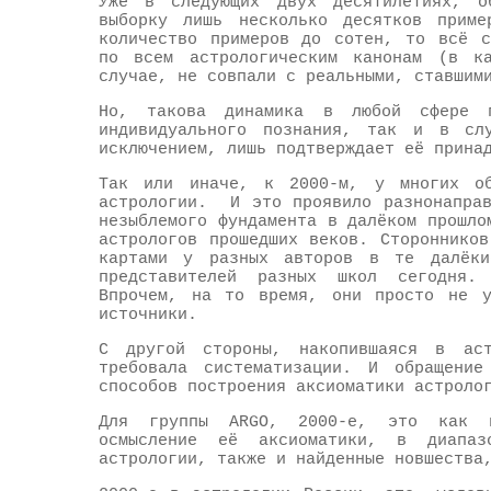
Уже в следующих двух десятилетиях, о
выборку лишь несколько десятков приме
количество примеров до сотен, то всё с
по всем астрологическим канонам (в к
случае, не совпали с реальными, ставшим
Но, такова динамика в любой сфере 
индивидуального познания, так и в сл
исключением, лишь подтверждает её прина
Так или иначе, к 2000-м, у многих обо
астрологии. И это проявило разнонаправ
незыблемого фундамента в далёком прошло
астрологов прошедших веков. Стороннико
картами у разных авторов в те далёки
представителей разных школ сегодня.
Впрочем, на то время, они просто не у
источники.
С другой стороны, накопившаяся в аст
требовала систематизации. И обращение
способов построения аксиоматики астроло
Для группы ARGO, 2000-е, это как п
осмысление её аксиоматики, в диапа
астрологии, также и найденные новшеств