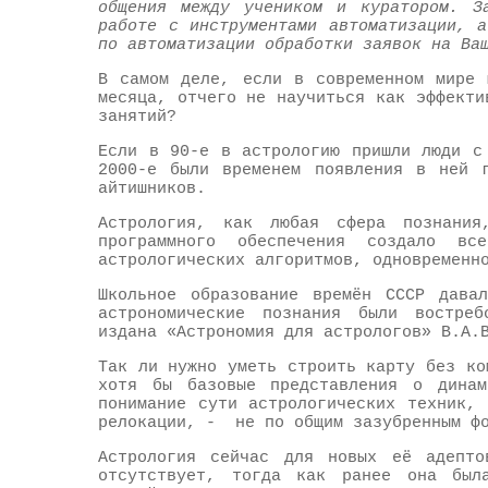
общения между учеником и куратором. З
работе с инструментами автоматизации, 
по автоматизации обработки заявок на Ва
В самом деле, если в современном мире 
месяца, отчего не научиться как эффекти
занятий?
Если в 90-е в астрологию пришли люди с
2000-е были временем появления в ней г
айтишников.
Астрология, как любая сфера познания
программного обеспечения создало в
астрологических алгоритмов, одновременн
Школьное образование времён СССР дава
астрономические познания были востре
издана «Астрономия для астрологов» В.А.
Так ли нужно уметь строить карту без ко
хотя бы базовые представления о динам
понимание сути астрологических техник,
релокации, - не по общим зазубренным фо
Астрология сейчас для новых её адепто
отсутствует, тогда как ранее она был