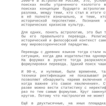
2000-е в астрологии России, это, услов
поисках якобы утраченного «золотого 
поисках концепции будущего астролог
разлома, между теми, кто стал в итоге с
в её полноте изначально, и теми, кт
исторической перспективе. Познания
исторических кризисов культур.
Для одних, понять астрологию, это был 
бы его правильного перевода. Религ
исторический и философский контекст сам
ему мировоззренческой парадигмы.
Переводы с древних языков тогда стали н
ситуация, когда два издательства одновр
На форумах в рунете тогда разразилс
формулировки перевода. Эдакий поиск чаш
И 90-е, и нулевые, были временем, так
техники ректификации не показывают 
позволяют обнаружить «время включения 
когда важнее это самое «включение». С
разве можно вести статистику с неректи
раз по тем самым формулам. Круг замкну
кругов. Потому что «астрология не может
Ещё в двухтысячные, на иных площадка