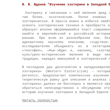
В. В. Жданов "Изучение эзотерики в Западной 
Эзотерику и связанные с ней явления вряд 
тем более, экзотическим. Полки книжных 
эзотерическои. В прессе можно в избытке наий
освоить эзотерические техники и приобрести з
образует вполне оформившиийся пласт современ
наийти в европейскоий и российской истори
раньше. При всем их разнообразии они, без
адекватному научному описанию, сходств
исследователям объединять их в категори
«теософия», «Нью-эйдж» и, наконец, «эзоте
культурно-исторические явления в виде нек
традиции, нередко именуемой в эзотерической 
В последние два десятилетия в западноевропе
эзотерика» (Western Esotericism) – котор
perennis, предполагает комплексное изучени
теоретическую рамку для описания и анализа 
эзотерика» далеко не бесспорно и является пр
обратиться непосредственно к обсуждению эт
историю изучения эзотерики в Западной Европе
Читать полностью
.