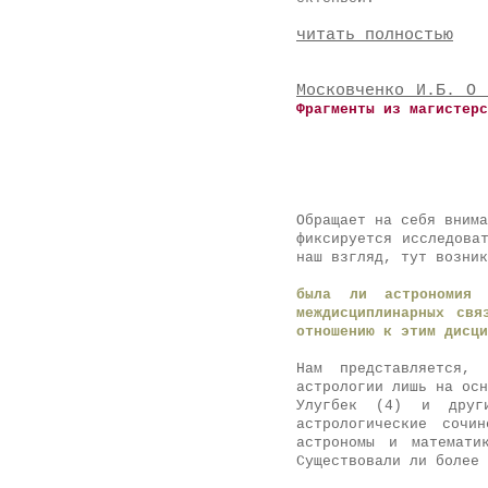
читать полностью
Московченко И.Б. О 
Фрагменты из магистерс
Обращает на себя внима
фиксируется исследова
наш взгляд, тут возник
была ли астрономия 
междисциплинарных свя
отношению к этим дисци
Нам представляется, 
астрологии лишь на осн
Улугбек (4) и друг
астрологические соч
астрономы и математи
Существовали ли более 