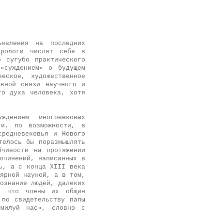
ъявления на последних
трологи числят себя в
о сугубо практического
«суждением» о будущем
еское, художественное
ывной связи научного и
го духа человека, хотя
ждением многовековых
 и, по возможности, в
средневековья и Нового
телось бы поразмышлять
йчивости на протяжении
очинений, написанных в
ь, а с конца XIII века
ярной наукой, а в том,
ознание людей, далеких
ь, что члены их общин
 по свидетельству папы
омилуй нас», словно с