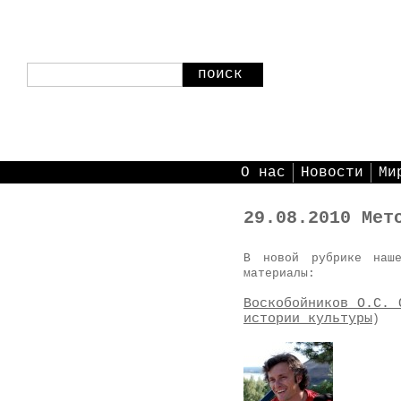
поиск
О нас
Новости
Ми
29.08.2010 Мет
В новой рубрике наш
материалы:
Воскобойников О.С. 
истории культуры
)