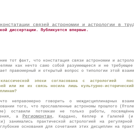
констатации связей астрономии и астрологии в тру
кой диссертации. Публикуется впервые.
ние тот факт, что констатация связи астрономии и астроло
телями как нечто само собой разумеющееся и не требующее
ает правомерный и открытый вопрос о типологии этой взаим
классической эпохи согласована с астрологией пос
зей или же их связь носила лишь культурно-исторически
плинам?
что неправомерно говорить о междисциплинарных взаи
овании того, что прославленные астрономы прошлого (Птоле
ие) оставили потомкам не только работы, посвящённ
Региомонтан
инения, а
, Кардано, Кеплер и Галилей (и
ки) занимались практической астрологией на регулярной
глубокие основания для сочетания этих дисциплин на практ