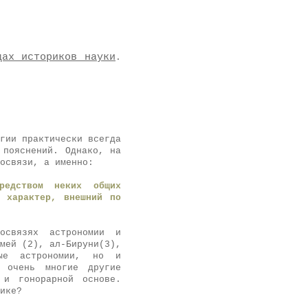
дах историков науки
.
гии практически всегда
 пояснений. Однако, на
освязи, а именно:
редством неких общих
й характер, внешний по
мосвязях астрономии и
мей (2), ал-Бируни(3),
ые астрономии, но и
 очень многие другие
 и гонорарной основе.
ике?