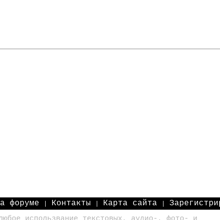
на форуме
Контакты
Карта сайта
Зарегистри
|
|
|
любое использвание текстовых, аудио-, фото- и