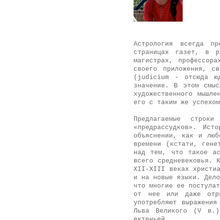
Астрология всегда пр
страницах газет, в р
магистрах, профессора
своего приложения, с
(judicium - отсюда ю
значение. В этом смыс
художественного мышле
его с таким же успехом
Предлагаемые строки
«предрассудков». Ист
объяснении, как и люб
времени (кстати, гене
над тем, что такое ас
всего средневековья. 
XII-XIII веках христи
и на новые языки. Дело
что многие ее постулат
от нее или даже отри
употребляют выражения
Льва Великого (V в.)
ектеньей.