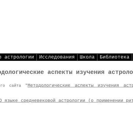
р астрологии
Исследования
Школа
Библиотека
одологические аспекты изучения астроло
Методологические аспекты изучения аст
его сайта "
О языке средневековой астрологии (о применении ри