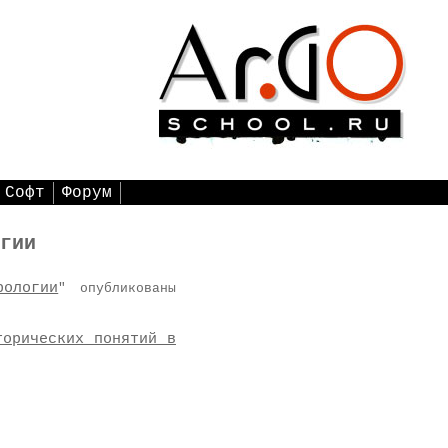
Софт
Форум
гии
рологии
" опубликованы
торических понятий в