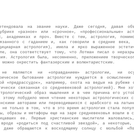
етендовала на звание науки. Даже сегодня, давая об
убрике «разное» или «срочное», «профессиональные» ас
х, академиках и проч. Вместе с тем, астрология, помим
вязанного с гаданием и, как говорили в средние века, 
дициарная астрология), имела и ярко выраженное эстетич
ле, она соответствует тому, что Лотман писал о неразр
ния. Астрология была, несомненно, приложением творческо
 можно окрестить фантазерским и волюнтаристским.
 не являются ни «оправданием» астрологии, ни осу
орическое бытование астрологии нуждается в осмыслении
ой «предрассудок», например, охота на ведьм на рубеже 
тически связанная со средневековой астрологией). Мне хо
трологический образ мышления и в чем причина его усто
К этому побудило меня чтение некоторых астрологических с
анскими авторами или переводившихся с арабского на латын
 не только в том, что в это время астрология стала попул
ы, образы и метафоры еще на заре средневековья вошли в с
цавших ее. Первые христианские мыслители жаловалис
 вроде «родиться под счастливой звездой», а некоторые,
 даже обращаются к восходящему солнцу с мольбой «П