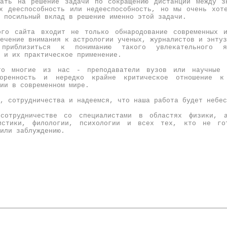
ать на решение задачи по сокращению дистанции между з
х дееспособность или недееспособность, но мы очень хот
й посильный вклад в решение именно этой задачи.
ого сайта входит не только обнародование современных и
ечение внимания к астрологии ученых, журналистов и энтуз
приблизиться к пониманию такого увлекательного я
й и их практическое применение.
что многие из нас - преподаватели вузов или научны
воренность и нередко крайне критическое отношение 
гии в современном мире.
а, сотрудничества и надеемся, что наша работа будет неб
сотрудничестве со специалистами в областях физики, а
истики, филологии, психологии и всех тех, кто не го
ю или заблуждению.