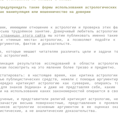
предупреждать такие формы использования астрологических
ак манипуляция или мошенничество на доверии
ами, имеющими отношение к астрологии и проверка этих фа
есьма трудоёмкое занятие. Доверчивый любитель астрологии
а
страницах этого сайта
мы хотим публиковать именно такие
 и «темные места» астрологии, а позволяют подойти к 
ргументов, фактов и доказательств.
в, которые мешают читателям различить цели и задачи т
с астрологией.
икация результатов исследований в области астролог
кам посмотреть на это явление более трезво и предметно.
статировать: в настоящее время, как критика астрологи
ью публицистических средств, нежели с помощью аргументир
нередко критикуют астрологию как суеверие, опираясь т
 для знаков Зодиака» и даже не представляя себе, каким 
и на использование каких закономерностей опирается в сво
ученые, и представители религий критикуют астрологию, не
зачастую весьма поверхностные, представления о проявл
ников астрологии основным аргументом в ее оценках ок
цистические, а не аналитические доказательства.