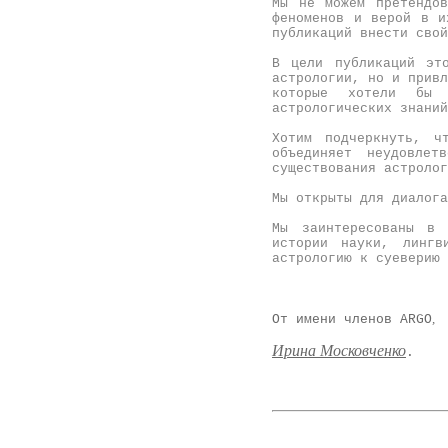
Мы не можем претендов
феноменов и верой в и
публикаций внести сво
В цели публикаций эт
астрологии, но и привл
которые хотели бы 
астрологических знани
Хотим подчеркнуть, 
объединяет неудовлет
существования астроло
Мы открыты для диалог
Мы заинтересованы в 
истории науки, лингв
астрологию к суевери
,
От имени членов ARGO
Ирина Московченко
.