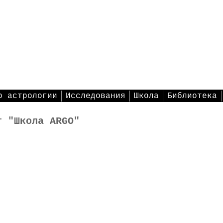
р астрологии
Исследования
Школа
Библиотека
т "Школа ARGO"