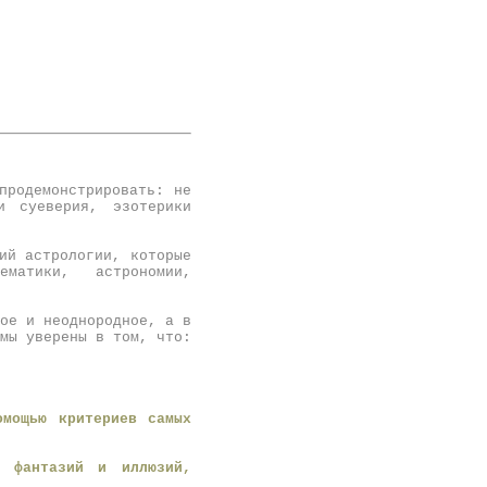
продемонстрировать: не
и суеверия, эзотерики
ий астрологии, которые
ематики
,
астрономии
,
ое и неоднородное, а в
мы уверены в том, что:
омощью критериев самых
ы фантазий и иллюзий,