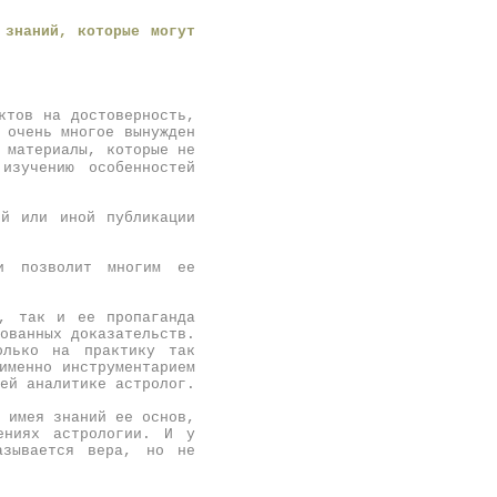
 знаний, которые могут
ктов на достоверность,
 очень многое вынужден
 материалы, которые не
изучению особенностей
ой или иной публикации
ии позволит многим ее
и, так и ее пропаганда
ованных доказательств.
олько на практику так
именно инструментарием
ей аналитике астролог.
 имея знаний ее основ,
ениях астрологии. И у
азывается вера, но не