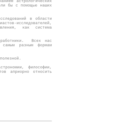
нанием астрологических
ели бы с помощью наших
сследований в области
иастов-исследователей,
вления, как система
е работники.
Всех нас
к самым разным формам
есполезной.
строномии, философии,
тов априорно относить