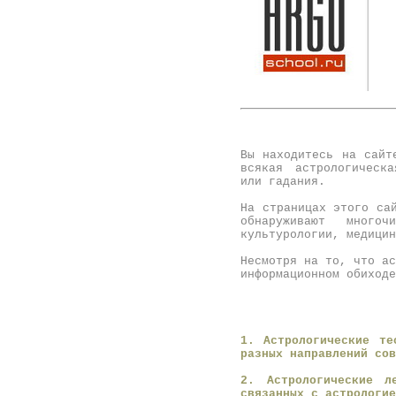
Вы находитесь на сайт
всякая астрологическ
или
гадания
.
На страницах этого са
обнаруживают мног
культурологии,
медицин
Несмотря на то, что
ас
информационном обиход
1. Астрологические те
разных направлений сов
2. Астрологические л
связанных с астрологи