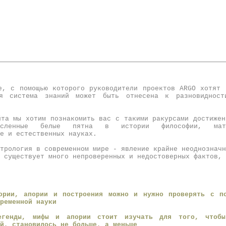
е, с помощью которого руководители проектов ARGO хотят 
ая система знаний может быть отнесена к разновидност
йта мы хотим познакомить вас с такими ракурсами достижен
очисленные белые пятна в
истории философии
,
мат
е
и естественных науках.
трология в современном мире
- явление крайне неоднозначн
е существует
много непроверенных и недостоверных фактов
, 
ории, апории и построения можно и нужно проверять с п
ременной науки
егенды, мифы и апории стоит изучать для того, чтоб
ей, становилось не больше, а меньше