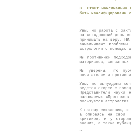
3. Стоит максимально 
быть квалифицированы к
Увы, но работа с факт
на сегодняшний день в
Н
принимать на веру.
замалчивают проблемы
астрологии с помощью а
Мы противники подходо
материалов, связанных 
Мы уверены, что публ
почитателям и противни
Увы, но вынуждены кон
ведется скорее с помощ
Представители науки 
называемых «Прогнозов
пользуется астрология 
К нашему сожалению, и 
а опираясь на свои, 
критиков, и у сторон
знания, а также публи