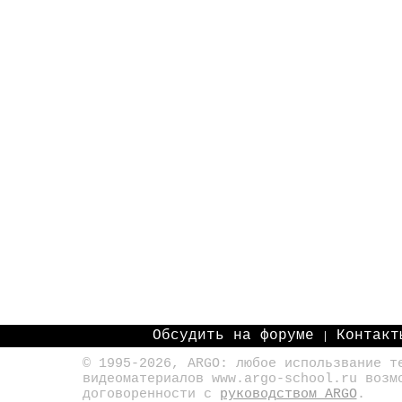
Обсудить на форуме
Контакт
|
© 1995-2026, ARGO: любое использвание т
видеоматериалов www.argo-school.ru возм
договоренности с
руководством ARGO
.