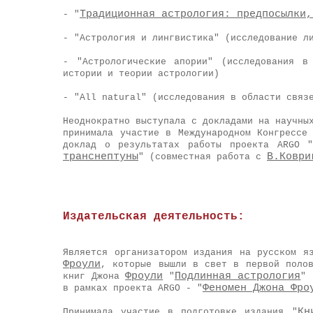
Традиционная астрология: предпосылки,
- "
- "Астрология и лингвистика" (исследование л
- "Астрологические апории" (исследования в
истории и теории астрологии)
- "All natural" (исследования в области связ
Неоднократно выступала с докладами на научны
принимала участие в Международном Конгрессе
доклад о результатах работы проекта ARGO 
транснептуны
В.Коври
" (совместная работа с
Издательская деятельность:
Является организатором издания на русском я
Фроули
, которые вышли в свет в первой полов
Фроули
Подлинная астрология
книг Джона
"
" 
Феномен Джона Фро
в рамках проекта ARGO - "
Кн
Принимала участие в подготовке издания "