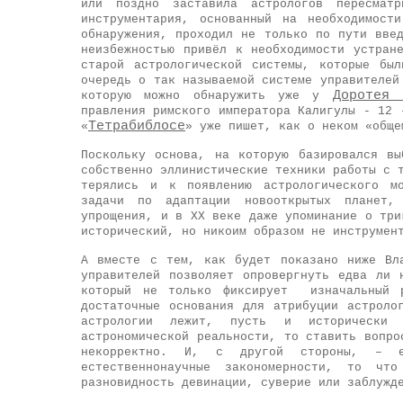
или поздно заставила астрологов пересматр
инструментария, основанный на необходимост
обнаружения, проходил не только по пути вве
неизбежностью привёл к необходимости устран
старой астрологической системы, которые бы
очередь о так называемой системе управителе
Доротея 
которую можно обнаружить уже у
правления римского императора Калигулы - 12
Тетрабиблосе
«
» уже пишет, как о неком «общ
Поскольку основа, на которую базировался в
собственно эллинистические техники работы с 
терялись и к появлению астрологического мо
задачи по адаптации новооткрытых планет,
упрощения, и в ХХ веке даже упоминание о три
исторический, но никоим образом не инструмен
А вместе с тем, как будет показано ниже Вл
управителей позволяет опровергнуть едва ли
который не только фиксирует изначальный 
достаточные основания для атрибуции астроло
астрологии лежит, пусть и исторически 
астрономической реальности, то ставить вопро
некорректно. И, с другой стороны, – ес
естественнонаучные закономерности, то 
разновидность девинации, суверие или заблуж