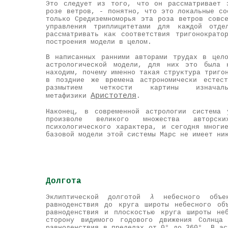
Это следует из того, что он рассматривает 
розе ветров, - понятно, что это локальные со
только Средиземноморья эта роза ветров совс
управления триплицитетами для каждой отде
рассматривать как соответствия тригонократо
построения модели в целом.
В написанных ранними авторами трудах в цел
астрологической модели, для них это была 
находим, почему именно такая структура триго
в поздние же времена астрономически естест
размытием четкости картины изначал
Аристотеля
метафизики
.
Наконец, в современной астрологии система 
произволе великого множества авторски
психологического характера, и сегодня многи
базовой модели этой системы Марс не имеет н
Долгота
Эклиптической долготой
λ
небесного объек
равноденствия до круга широты небесного об
равноденствия и плоскостью круга широты не
сторону видимого годового движения Солнца
равноденствия в пределах от 0° до 360°.
В ас