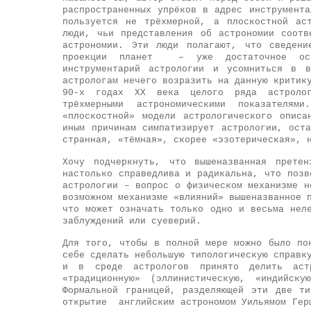
распространенных упрёков в адрес инструмент
пользуется не трёхмерной, а плоскостной ас
люди, чьи представления об астрономии соотв
астрономии. Эти люди полагают, что сведени
проекции планет – уже достаточное осно
инструментарий астрологии и усомниться в в
астрологам нечего возразить на данную критик
90-х годах ХХ века целого ряда астролог
трёхмерными астрономическими показателя
«плоскостной» модели астрологического опис
иным причинам симпатизирует астрологии, ост
странная, «тёмная», скорее «эзотерическая», 
Хочу подчеркнуть, что вышеназванная претен
настолько справедлива и радикальна, что позв
астрологии – вопрос о физическом механизме н
возможном механизме «влияний» вышеназванное 
что может означать только одно и весьма нел
заблуждений или суеверий.
Для того, чтобы в полной мере можно было по
себе сделать небольшую типологическую справк
и в среде астрологов принято делить аст
«традиционную» (эллинистическую, «индийску
Формальной границей, разделяющей эти две ти
открытие английским астрономом Уильямом Гер