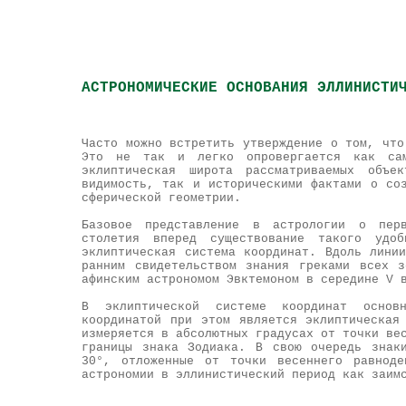
АСТРОНОМИЧЕСКИЕ ОСНОВАНИЯ ЭЛЛИНИСТИ
Часто можно встретить утверждение о том, что
Это не так и легко опровергается как сам
эклиптическая широта рассматриваемых объ
видимость, так и историческими фактами о со
сферической геометрии.
Базовое представление в астрологии о перв
столетия вперед существование такого удоб
эклиптическая система координат. Вдоль лини
ранним свидетельством знания греками всех з
афинским астрономом Эвктемоном в середине V 
В эклиптической системе координат основ
координатой при этом является эклиптическая
измеряется в абсолютных градусах от точки ве
границы знака Зодиака. В свою очередь знак
30°, отложенные от точки весеннего равноде
астрономии в эллинистический период как заи