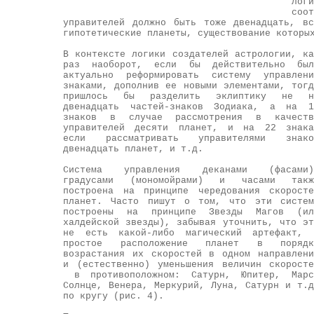
лог
соо
управителей должно быть тоже двенадцать, в
гипотетические планеты, существование которы
В контексте логики создателей астрологии, ка
раз наоборот, если бы действительно был
актуально реформировать систему управлени
знаками, дополнив ее новыми элементами, тогд
пришлось бы разделить эклиптику не н
двенадцать частей-знаков Зодиака, а на 1
знаков в случае рассмотрения в качеств
управителей десяти планет, и на 22 знака
если рассматривать управителями знако
двенадцать планет, и т.д.
Система управления деканами (фасами)
градусами (мономойрами) и часами такж
построена на принципе чередования скоросте
планет. Часто пишут о том, что эти систем
построены на принципе Звезды Магов (ил
халдейской звезды), забывая уточнить, что эт
не есть какой-либо магический артефакт, 
простое расположение планет в порядк
возрастания их скоростей в одном направлени
и (естественно) уменьшения величин скоросте
в противоположном: Сатурн, Юпитер, Марс
Солнце, Венера, Меркурий, Луна, Сатурн и т.д
по кругу (рис. 4).