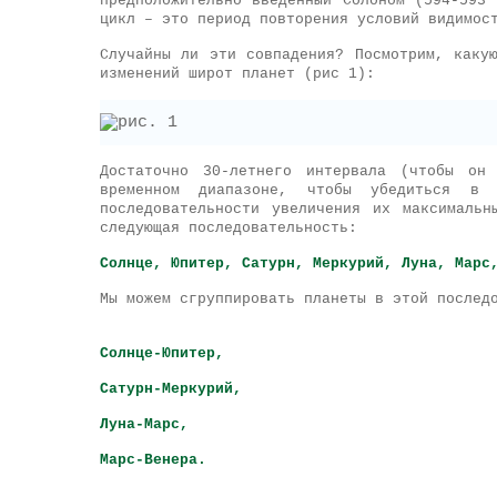
предположительно введенный Солоном (594-593
цикл – это период повторения условий видимос
Случайны ли эти совпадения? Посмотрим, каку
изменений широт планет (рис 1):
Достаточно 30-летнего интервала (чтобы он
временном диапазоне, чтобы убедиться в
последовательности увеличения их максималь
следующая последовательность:
Солнце, Юпитер, Сатурн, Меркурий, Луна, Марс
Мы можем сгруппировать планеты в этой послед
Солнце-Юпитер,
Сатурн-Меркурий,
Луна-Марс,
Марс-Венера.