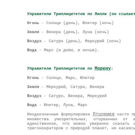
Управители Триплицитетов по Лилли (он ссылае
Огонь
- Солнце (день), Юпитер (ночь)
Земля
- Венера (день), Луна (ночь)
Воздух
- Сатурн (день), Меркурий (ночь)
Вода
- Марс (и днём, и ночью).
Морену
Управители Триплицитетов по
:
Огонь
- Солнце, Марс, Юпитер
Земля
- Меркурий, Сатурн, Венера
Воздух
- Сатурн, Венера, Меркурий
Вода
- Юпитер, Луна, Марс
Птолемея
Неоднозначные формулировки
часто пр
множества умозрительных, оторванных от 
единственное, что можно уверенно сказать
тригонократоров с природой планет, не касая