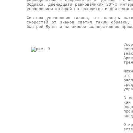
°
Зодиака, двенадцати равновеликих 30
-х интер
управлением которой он находится и обителью 
Система управления такова, что планеты нах
скоростей от знаков светил таким образом, 
быстрой Луны, а на зимнее солнцестояние прих
Ско
свя
зна
Ари
трен
Мож
это
рас
сре
упра
В с
как
пла
про
созд
Отк
аст