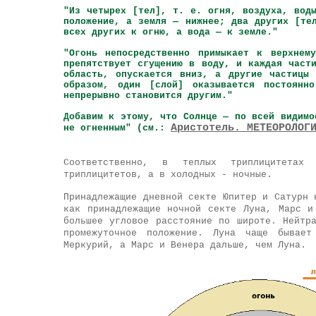
"Из четырех [тел], т. е. огня, воздуха, вод
положение, а земля — нижнее; два других [те
всех других к огню, а вода — к земле."
"Огонь непосредственно примыкает к верхнем
препятствует сгущению в воду, и каждая част
область, опускается вниз, а другие частицы
образом, один [слой] оказывается постоянн
непрерывно становится другим."
Добавим к этому, что Солнце — по всей видимо
Аристотель. МЕТЕОРОЛОГ
не огненным" (см.:
Соответственно, в теплых триплицитетах
триплицитетов, а в холодных - ночные.
Принадлежащие дневной секте Юпитер и Сатурн 
как принадлежащие ночной секте Луна, Марс и
большее угловое расстояние по широте. Нейтр
промежуточное положение. Луна чаще бывае
Меркурий, а Марс и Венера дальше, чем Луна.