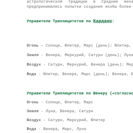
астрологической традиции в Средние век
предпринимались попытки создания якобы более
Кардано
Управители Триплицитетов по
:
Огонь -
Солнце, Юпитер, Марс (день); Юпитер,
Земля
- Венера, Меркурий, Сатурн (день); Лун
Воздух
- Сатурн, Меркурий, Венера (день); Ме
Вода
- Юпитер, Венера, Марс (день); Венера, 
Управители Триплицитетов по Шёнеру («согласн
Огонь
- Солнце, Юпитер, Марс
Земля
- Луна, Венера, Сатурн
Воздух
- Сатурн, Меркурий, Юпитер
Вода
- Венера, Марс, Луна