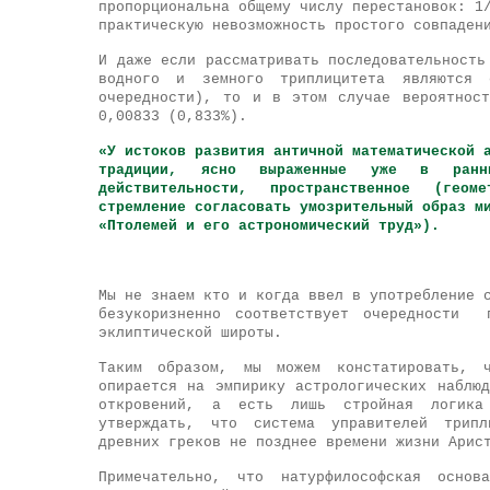
пропорциональна общему числу перестановок: 1
практическую невозможность простого совпаден
И даже если рассматривать последовательность
водного и земного триплицитета являются
о
очередности), то и в этом случае вероятнос
0,00833 (0,833%).
«У истоков развития античной математической 
традиции, ясно выраженные уже в ранни
действительности, пространственное (геом
стремление согласовать умозрительный образ м
«Птолемей и его астрономический труд»).
Мы не знаем кто и когда ввел в употребление 
безукоризненно соответствует очередности 
эклиптической широты.
Таким образом, мы можем констатировать, ч
опирается на эмпирику астрологических наблю
откровений, а есть лишь стройная логика
утверждать, что система управителей трипл
древних греков не позднее времени жизни Арис
Примечательно, что натурфилософская осно