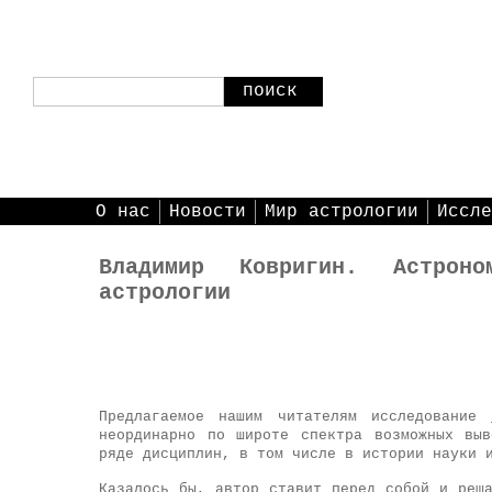
поиск
О нас
Новости
Мир астрологии
Иссле
Владимир Ковригин. Астроно
астрологии
Предлагаемое нашим читателям исследование
неординарно по широте спектра возможных вы
ряде дисциплин, в том числе в истории науки
Казалось бы, автор ставит перед собой и реш