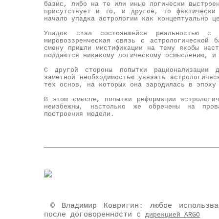
базис, либо на те или иные логически выстрое
присутствует и то, и другое, то фактически
начало упадка астрологии как концептуально ц
Упадок стал состоявшейся реальностью с 
мировоззренческая связь с астрологической 
смену пришли мистификации на тему якобы нас
поддаются никакому логическому осмыслению, 
С другой стороны попытки рационализации д
заметной необходимостью увязать астрологичес
тех основ, на которых она зародилась в эпоху
В этом смысле, попытки реформации астрологи
неизбежны, настолько же обречены на пров
построения модели.
© Владимир Ковригин:
любое использв
после договоренности с
дирекцией ARGO