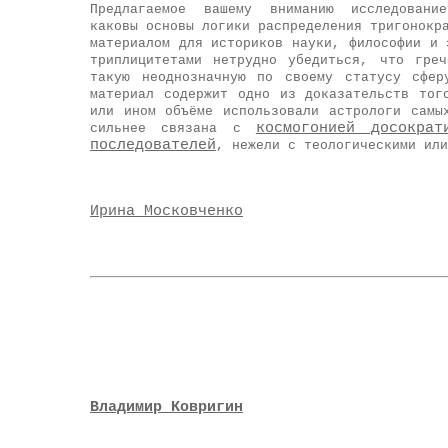
Предлагаемое вашему вниманию исследован
каковы основы логики распределения тригонокр
материалом для историков науки, философии и 
триплицитетами нетрудно убедиться, что гре
такую неоднозначную по своему статусу сфер
материал содержит одно из доказательств тог
или ином объёме использовали астрологи самы
космогонией досокра
сильнее связана с
последователей
, нежели с теологическими ил
Ирина Московченко
Владимир Ковригин