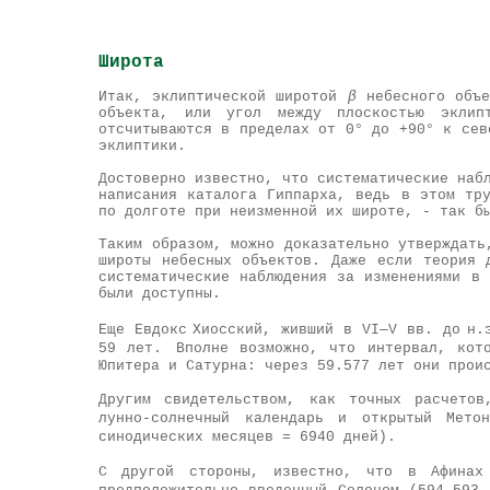
Широта
Итак,
эклиптической широтой
β
небесного объе
объекта, или угол между плоскостью эклип
отсчитываются в пределах от 0° до +90° к сев
эклиптики.
Достоверно известно, что систематические наб
написания каталога Гиппарха, ведь в этом тр
по долготе при неизменной их широте, - так б
Таким образом, можно доказательно утверждат
широты небесных объектов. Даже если теория 
систематические наблюдения за изменениями в
были доступны.
Еще
Евдокс
Хиосский, живший в VI—V вв. до
н.
59 лет.
Вполне возможно, что интервал, кот
Юпитера и Сатурна: через 59.577 лет они прои
Другим свидетельством, как точных расчетов
лунно-солнечный календарь и открытый Ме
синодических месяцев = 6940 дней).
С другой стороны, известно, что в Афинах 