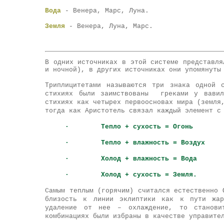
Вода
- Венера, Марс, Луна.
Земля
- Венера, Луна, Марс.
В одних источниках в этой системе представля
и ночной), в других источниках они упомянуты
Триплицитетами называются три знака одной 
стихиях были заимствованы греками у вавил
стихиях как четырех первоосновах мира (земля
тогда как Аристотель связал каждый элемент с
· Тепло + сухость = Огонь
· Тепло + влажность = Воздух
· Холод + влажность = Вода
· Холод + сухость = Земля.
Самым теплым (горячим) считался естественно 
близость к линии эклиптики как к пути жар
удаление от нее – охлаждение, то станови
комбинациях были избраны в качестве управите