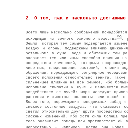
2. О том, как и насколько достижимо
Всего лишь несколько соображений понадобится
*9
исходящая из вечного эфирного вещества
, 
Земли, которая тем самым подвергается измене
воздух и огонь, подвержены влиянию движени
остальном: в суше, воде и обитающих там ра
оказывает тем или иным способом влияния на
посредством изменений, которыми сопровожда
животных, плодоношение растений, течения во
обращения, порождающего регулярное чередова
своего положения относительно зенита. Также
сильнейшее влияние на всё земное, ибо больш
исполнено симпатии к Луне и изменяется вм
воздействием ее лучей; моря чередуют прили
растения и животные полностью или какой-то
Более того, перемещения неподвижных звёзд и
снежное состояние воздуха, что оказывает с
светил относительно друг друга посредством с
сложных изменений. Ибо хотя сила Солнца пре
тела оказывают помощь или противостоят ей 
непрестанно - например, когда она новая