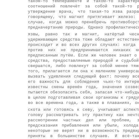
таком-то темпераменте и таком-то характер
соотношений повлечёт за собой такой-то 
утверждение врача, что такая-то язва разр
говорящему, что магнит притягивает железо:
случае, когда можно пренебречь противоборс
предначертанию природы. Однако профилактичес
язвы, равно так и магнит, натёртый чесн
удерживающие средства тоже обладают естестве
происходит и во всех других случаях: когда 
против них не предпринимается никаких м
предписанным путём. Если же человек знает о
средства, предоставляемые природой и судьбо
свершатся, либо повлекут за собой менее тяж
того, прилагается ли она к явлениям универса
вызвать удивления следующий факт: почему вс
его важность для соблюдения чьих-то интер
известны смены времён года, значения созве
пытаются обезопасить себя, запасая что-нибуд
в целом подготавливая свои организмы к гряду
во все времена года, а также в плаваниях, о
скота или готовясь к севу, учитывают аспект
голову рассматривать эту практику как нечт
рассмотрении частных дел или проблем, з
предсказания прибавления или убыли, холод
некоторые не верят ни в возможность предви
приняты в большинстве случаев. И всё-та