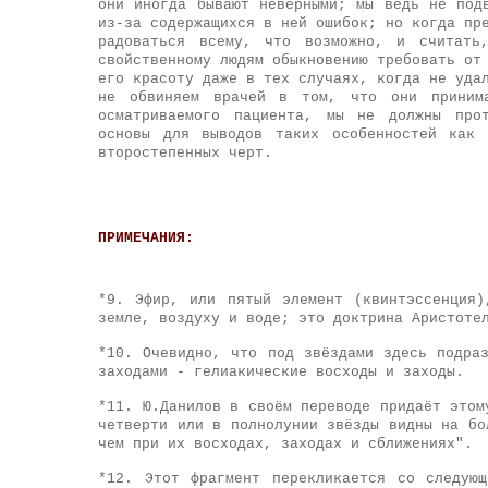
они иногда бывают неверными; мы ведь не под
из-за содержащихся в ней ошибок; но когда пр
радоваться всему, что возможно, и считать
свойственному людям обыкновению требовать от
его красоту даже в тех случаях, когда не уда
не обвиняем врачей в том, что они приним
осматриваемого пациента, мы не должны прот
основы для выводов таких особенностей как 
второстепенных черт.
ПРИМЕЧАНИЯ:
*9. Эфир, или пятый элемент (квинтэссенция)
земле, воздуху и воде; это доктрина Аристоте
*10. Очевидно, что под звёздами здесь подра
заходами - гелиакические восходы и заходы.
*
11. Ю.Данилов в своём переводе придаёт этом
четверти или в полнолунии звёзды видны на бо
чем при их восходах, заходах и сближениях".
*12. Этот фрагмент перекликается со следую