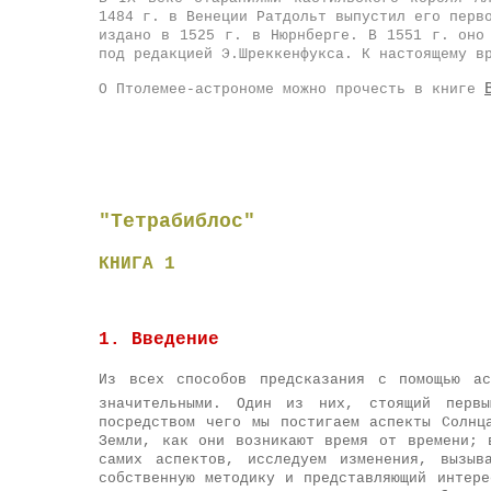
1484 г. в Венеции Ратдольт выпустил его перв
издано в 1525 г. в Нюрнберге. В 1551 г. оно
под редакцией Э.Шреккенфукса. К настоящему в
О Птолемее-астрономе можно прочесть в книге
"Тетрабиблос"
КНИГА 1
1. Введение
Из всех способов предсказания с помощью ас
значительными. Один из них, стоящий первы
посредством чего мы постигаем аспекты Солнц
Земли, как они возникают время от времени; 
самих аспектов, исследуем изменения, вызыв
собственную методику и представляющий интер