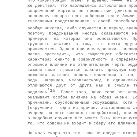
что конфигурации планет в древности
, на о
же действия, что наблюдались астрологами про
современной картине по прошествии длительн
поскольку возврат всех небесных тел и Земли
тщеславным представлением о своей способнос
вообще никогда, либо случается в период врем
поэтому предсказания иногда оказываются н
примеров, на которых они основываются. Пр
трудность состоит в том, что ничто друг
принимается. Однако при исследовании, касающ
легко проследить, что существуют обстоят
характера; они-то в совокупности и определя
огромное влияние на отличительные черты род
каждое семя стремится выразить присущую ем
рождения вызывают немалые изменения в том,
роду, например, человеческому, и одинаковы
отличаются друг от друга как в смысле т
*16
родились
. Более того, даже если все упом
оказывают особое влияние на образ жизни. Е
причинами, обусловленными окружающим, хотя 
(окружение — одна из причин, заставляющих э
очередь на него никакого воздействия), они м
в подобных случаях все может быть постигнут
то, что совсем не входит в сферу его влияния
Но коль скоро это так, нам не следует отвер