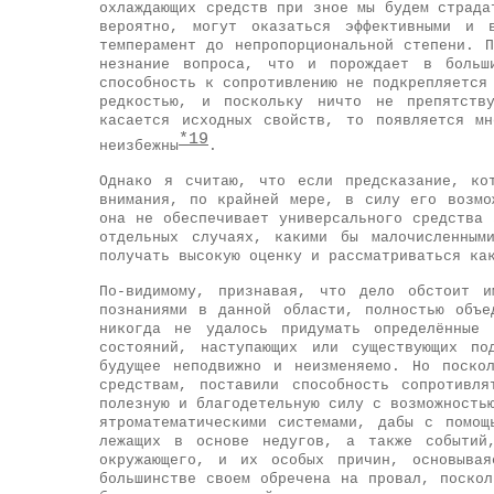
охлаждающих средств при зное мы будем страда
вероятно, могут оказаться эффективными и 
темперамент до непропорциональной степени. 
незнание вопроса, что и порождает в больш
способность к сопротивлению не подкрепляется
редкостью, и поскольку ничто не препятств
касается исходных свойств, то появляется м
*19
неизбежны
.
Однако я считаю, что если предсказание, ко
внимания, по крайней мере, в силу его возмо
она не обеспечивает универсального средства
отдельных случаях, какими бы малочисленным
получать высокую оценку и рассматриваться ка
По-видимому, признавая, что дело обстоит и
познаниями в данной области, полностью объе
никогда не удалось придумать определённые 
состояний, наступающих или существующих по
будущее неподвижно и неизменяемо. Но поско
средствам, поставили способность сопротивл
полезную и благодетельную силу с возможность
ятроматематическими системами, дабы с помощ
лежащих в основе недугов, а также событий,
окружающего, и их особых причин, основыва
большинстве своем обречена на провал, поско