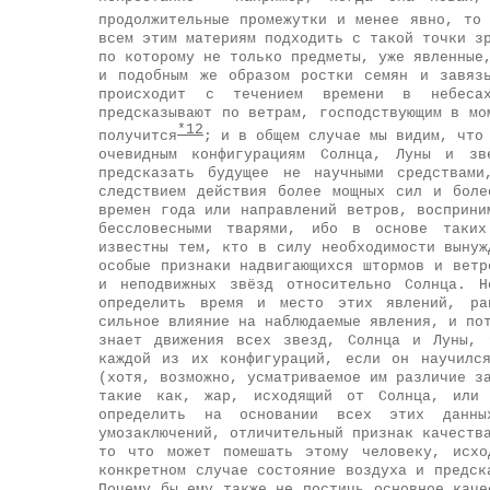
продолжительные промежутки и менее явно, то
всем этим материям подходить с такой точки з
по которому не только предметы, уже явленные
и подобным же образом ростки семян и завяз
происходит с течением времени в небесах
предсказывают по ветрам, господствующим в мо
*12
получится
; и в общем случае мы видим, что
очевидным конфигурациям Солнца, Луны и зв
предсказать будущее не научными средствам
следствием действия более мощных сил и боле
времен года или направлений ветров, восприни
бессловесными тварями, ибо в основе таких
известны тем, кто в силу необходимости вынуж
особые признаки надвигающихся штормов и ветр
и неподвижных звёзд относительно Солнца. Н
определить время и место этих явлений, ра
сильное влияние на наблюдаемые явления, и по
знает движения всех звезд, Солнца и Луны, 
каждой из их конфигураций, если он научилс
(хотя, возможно, усматриваемое им различие з
такие как, жар, исходящий от Солнца, или
определить на основании всех этих данн
умозаключений, отличительный признак качеств
то что может помешать этому человеку, исхо
конкретном случае состояние воздуха и предск
Почему бы ему также не постичь основное каче