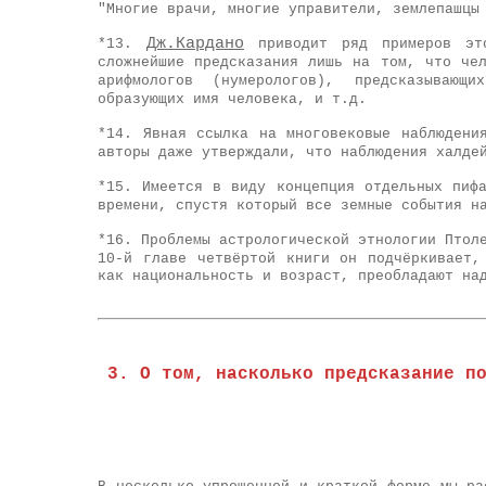
"Многие врачи, многие управители, землепашцы
Дж.Кардано
*13.
приводит ряд примеров это
сложнейшие предсказания лишь на том, что че
арифмологов (нумерологов), предсказывающ
образующих имя человека, и т.д.
*14. Явная ссылка на многовековые наблюдени
авторы даже утверждали, что наблюдения халде
*15. Имеется в виду концепция отдельных пиф
времени, спустя который все земные события н
*16. Проблемы астрологической этнологии Птол
10-й главе четвёртой книги он подчёркивает,
как национальность и возраст, преобладают на
3. О том, насколько предсказание п