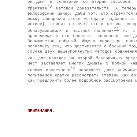
он даёт в сочетании со вторым способом, 
*3
трактате
методом доказательств. А теперь
философский манер, дабы тот, кто стремится 
между эмпирикой этого метода и надёжностью
истине] относит на счет этого метода неопр
*4
обнаруживаемых в частных явлениях
и, в т
проводимых с его помощью, насколько они д
большинство событий общего характера вос
поскольку всё, что достигается с большим тру
случае двух вышеупомянутых методов обвинени
как для нападок на второй благовидных пред
мест заставляет многих думать о полной нев
*6
хорошо известного
порождает даже уничижит
попытаемся кратко рассмотреть степень как во
как предложить более подробное рассмотрение 
ПРИМЕЧАНИЯ: