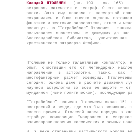
Клавдий ПТОЛЕМЕЙ
(ок. 100 - ок. 165) - вы
астроном, математик и географ. О его жизни
эпохи. Зато ему повезло в посмертной слав
сохранились и были высоко оценены потомкам
фанатики и жестокие завоеватели, огнем и меч
посягнуть на “Тетрабиблос” Птолемея — энцикл
пользовался множеством не дошедших до нас
Александрийская библиотека, уничтоженна
христианского патриарха Феофила.
Птолемей не только талантливый компилятор, 
опыт, очистивший его от легендарных насло
направлений в астрологии, таких, как т
многофакторный расчет эфемерид. Птолемеев
сегодня: ошибка даже в расчете движения Лу
научной астрологии во всей ее широте — от 
мунданной (ныне политической), исследующей р
“Тетрабиблос” написан Птолемеем около 151 
построений и везде, где это было возможно, п
своего времени. Птолемей навел порядок в ха
стройную композицию “макрокосм в микроко
взаимопроникновения космических и земных нач
В IX веке стараниями кастильского короля А