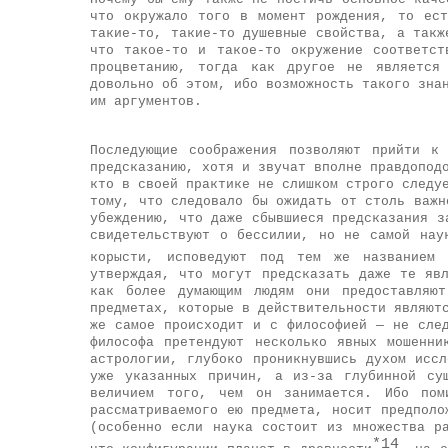
что окружало того в момент рождения, то ес
такие-то, такие-то душевные свойства, а такж
что такое-то и такое-то окружение соответст
процветанию, тогда как другое не является
довольно об этом, ибо возможность такого зна
им аргументов.
Последующие соображения позволяют прийти к
предсказанию, хотя и звучат вполне правдопод
кто в своей практике не слишком строго следу
тому, что следовало бы ожидать от столь важн
убеждению, что даже сбывшиеся предсказания з
свидетельствуют о бессилии, но не самой нау
корысти, исповедуют под тем же названием 
утверждая, что могут предсказать даже те яв
как более думающим людям они предоставляют
предметах, которые в действительности являют
же самое происходит и с философией — не сле
философа претендуют несколько явных мошенн
астрологии, глубоко проникнувшись духом исс
уже указанных причин, а из-за глубинной су
величием того, чем он занимается. Ибо пом
рассматриваемого ею предмета, носит предполо
(особенно если наука состоит из множества р
*14