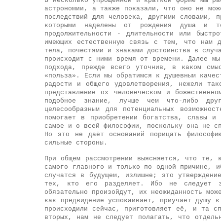
В несколько упрощенной и краткой форме мы ра
астрономии, а также показали, что оно не мож
последствий для человека, другими словами, п
которыми наделены от рождения душа и т
продолжительности - длительности или быстр
имеющих естественную связь с тем, что нам 
тела, почестями и знаками достоинства в случ
происходит с ними время от времени. Далее мы
подхода, прежде всего уточнив, в каком смы
«польза». Если мы обратимся к душевным качес
радости и общего удовлетворения, нежели так
представление ох человеческом и божественн
подобное знание, лучше чем что-либо дру
целесообразным для потенциальных возможнос
помогает в приобретении богатства, славы и
самое и о всей философии, поскольку она не с
Но это не даёт оснований порицать философи
сильные стороны.
При общем рассмотрении выясняется, что те, 
самого главного и только по одной причине, и
случатся в будущем, излишне; это утверждени
тех, кто его разделяет. Ибо не следует 
обязательно произойдут, их неожиданность мож
как предвидение успокаивает, приучает душу к
происходили сейчас, приготовляет её, и та с
вторых, нам не следует полагать, что отдель