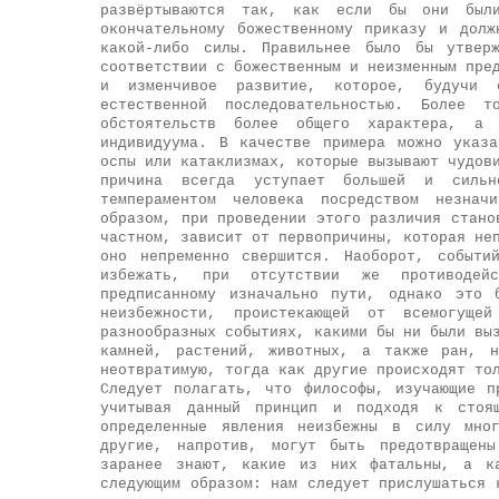
развёртываются так, как если бы они были
окончательному божественному приказу и долж
какой-либо силы. Правильнее было бы утвер
соответствии с божественным и неизменным пре
и изменчивое развитие, которое, будучи 
естественной последовательностью. Более 
обстоятельств более общего характера, а 
индивидуума. В качестве примера можно указ
оспы или катаклизмах, которые вызывают чудов
причина всегда уступает большей и сильн
темпераментом человека посредством незнач
образом, при проведении этого различия стано
частном, зависит от первопричины, которая не
оно непременно свершится. Наоборот, событи
избежать, при отсутствии же противодей
предписанному изначально пути, однако это 
неизбежности, проистекающей от всемогуще
разнообразных событиях, какими бы ни были вы
камней, растений, животных, а также ран, н
неотвратимую, тогда как другие происходят то
Следует полагать, что философы, изучающие п
учитывая данный принцип и подходя к стоя
определенные явления неизбежны в силу мно
другие, напротив, могут быть предотвращены
заранее знают, какие из них фатальны, а ка
следующим образом: нам следует прислушаться 