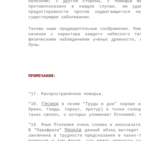
болезням; с другой стороны, с помощью м
противопоказано в каждом случае, им уд
предосторожности против надвигающегося 
существующем заболевании.
Таковы наши предварительные соображения. По
начиная с характера каждого небесного те
физическими наблюдениями учёных древности,
Луны.
ПРИМЕЧАНИЯ:
*17. Распространённое поверье.
Гесиод
*18.
в поэме "Труды и дни" хорошо ил
Орион, Гиады, Сириус, Арктур) и точки солнц
таких связях, о которых упоминает Птолемей; 
*
19. Язык Птолемея очень сложен и иносказате
Прокла
В "Парафразе"
данный абзац выглядит 
заключена в трудности предсказания в каких-
вопросов и том факте, что ввиду редкости су