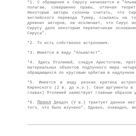
*1. С обращения к Сирусу начинается и "Альм
полагаю, совершенно правы, отличая теоре
Некоторые авторы склонны считать, что Си
английского перевода Тумер, ссылаясь на т
древних авторов, не исключает, что Сирус м
Сирусу дало некоторым переписчикам основани
Сируса".
*2. То есть собственно астрономия.
*
3. Имеется в виду "Альмагест".
*4. Здесь Птолемей, следуя Аристотелю, прот
материальных объектов подлунного мира четыр
обращающихся по круговым орбитам в надлунном
*5. Имеется в виду резкая критика астрол
Киренского (2 в. до н.э.). Свои аргументы в 
главах) Птолемей заимствует главным образом 
Прокл
*6.
Диадох (V в.) трактует данное мест
того, что было изучено". Однако, очевидно, и