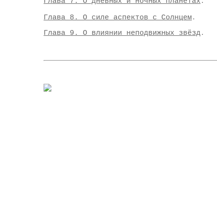
Глава 7.
О дневных и ночных планетах
.
Глава 8
. О силе аспектов с Солнцем
.
Глава 9. О влиянии неподвижных звёзд
.