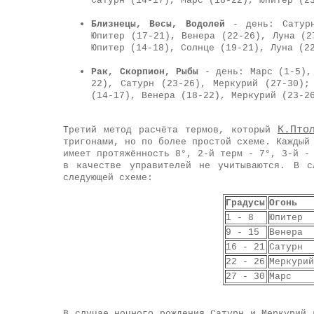
Сатурн (14-17), Марс (18-22), Юпитер (2
Близнецы, Весы, Водолей
- день: Сатурн
Юпитер (17-21), Венера (22-26), Луна (2
Юпитер (14-18), Солнце (19-21), Луна (2
Рак, Скорпион, Рыбы
- день: Марс (1-5), 
22), Сатурн (23-26), Меркурий (27-30);
(14-17), Венера (18-22), Меркурий (23-2
К.Пто
Третий метод расчёта термов, который
тригонами, но по более простой схеме. Каждый
имеет протяжённость 8°, 2-й терм - 7°, 3-й -
в качестве управителей не учитываются. В с
следующей схеме:
Градусы
Огонь
1 - 8
Юпитер
9 - 15
Венера
16 - 21
Сатурн
22 - 26
Меркурий
27 - 30
Марс
В случае ночного рождения Сатурн и Меркурий 