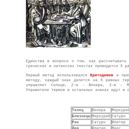
Единства в вопросе о том, как рассчитыват
греческих и латинских текстах приводится 5 р
Первый метод использовался
Критодемом
и при
методу, каждый знак делится на 6 равных те
управляет Солнце, 2-м - Венера, 3-м - 
Управители термов в остальных знаках идут в 
Телец
Венера
Меркури
Близнецы
Меркурий
Сатурн
Рак
Сатурн
Юпитер
Лев
Юпитер
Марс