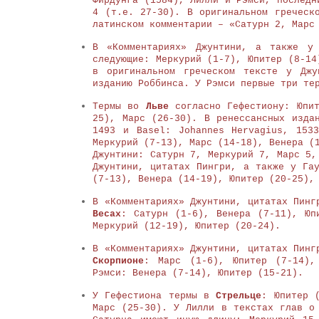
Фирдунга (1584), Лилли и Рэмси, последн
4 (т.е. 27-30). В оригинальном греческ
латинском комментарии – «Сатурн 2, Марс
В «Комментариях» Джунтини, а также 
следующие: Меркурий (1-7), Юпитер (8-14
в оригинальном греческом тексте у Джу
изданию Роббинса. У Рэмси первые три те
Термы во
Льве
согласно Гефестиону: Юпи
25), Марс (26-30). В ренессансных изда
1493 и Basel: Johannes Hervagius, 153
Меркурий (7-13), Марс (14-18), Венера (
Джунтини: Сатурн 7, Меркурий 7, Марс 5
Джунтини, цитатах Пингри, а также у
Гау
(7-13), Венера (14-19), Юпитер (20-25),
В «Комментариях» Джунтини, цитатах Пин
Весах
: Сатурн (1-6), Венера (7-11), Юп
Меркурий (12-19), Юпитер (20-24).
В «Комментариях» Джунтини, цитатах Пинг
Скорпионе
: Марс (1-6), Юпитер (7-14),
Рэмси: Венера (7-14), Юпитер (15-21).
У Гефестиона термы в
Стрельце
: Юпитер 
Марс (25-30). У Лилли в текстах глав о