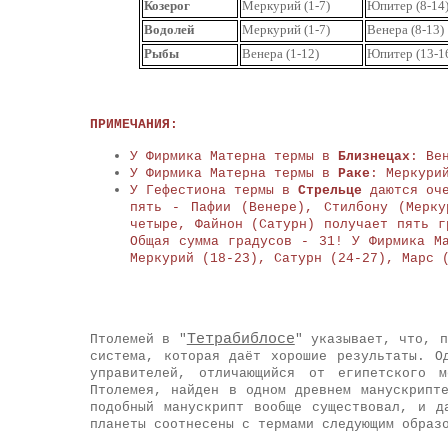
Козерог
Меркурий (1-7)
Юпитер (8-14
Водолей
Меркурий (1-7)
Венера (8-13)
Рыбы
Венера (1-12)
Юпитер (13-1
ПРИМЕЧАНИЯ:
У Фирмика Матерна термы в
Близнецах
: Ве
У Фирмика Матерна термы в
Раке
: Меркури
У Гефестиона термы в
Стрельце
даются оче
пять - Пафии (Венере), Стилбону (Мерку
четыре, Файнон (Сатурн) получает пять г
Общая сумма градусов - 31! У Фирмика М
Меркурий (18-23), Сатурн (24-27), Марс 
Тетрабиблосе
Птолемей в "
" указывает, что, п
система, которая даёт хорошие результаты. О
управителей, отличающийся от египетского 
Птолемея, найден в одном древнем манускрипт
подобный манускрипт вообще существовал, и д
планеты соотнесены с термами следующим образ