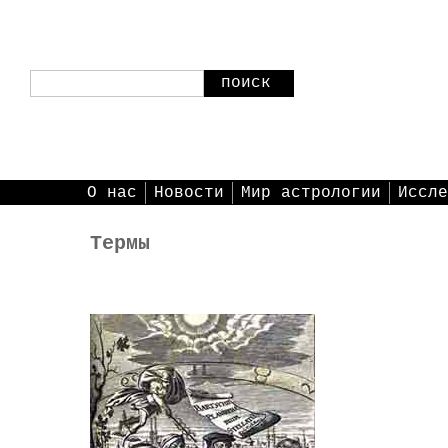
поиск
О нас
Новости
Мир астрологии
Иссле
Термы