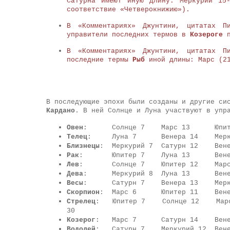
Сатурна имеют иную длину: Меркурий 15
соответствие «Четверокнижию»).
В «Комментариях» Джунтини, цитатах П
управители последних термов в
Козероге
п
В «Комментариях» Джунтини, цитатах 
последние термы
Рыб
иной длины: Марс (21
В последующие эпохи были созданы и другие си
Кардано
. В ней Солнце и Луна участвуют в упр
Овен
: Солнце 7 Марс 13 Юпитер 
Телец
: Луна 7 Венера 14 Меркури
Близнецы
: Меркурий 7 Сатурн 12 В
Рак
: Юпитер 7 Луна 13 Венера 1
Лев
: Солнце 7 Юпитер 12 Марс 1
Дева
: Меркурий 8 Луна 13 Венер
Весы
: Сатурн 7 Венера 13 Мерку
Скорпион
: Марс 6 Юпитер 11 Венер
Стрелец
: Юпитер 7 Солнце 12 Мар
30
Козерог
: Марс 7 Сатурн 14 Венера
Водолей
: Сатурн 7 Меркурий 12 Ве