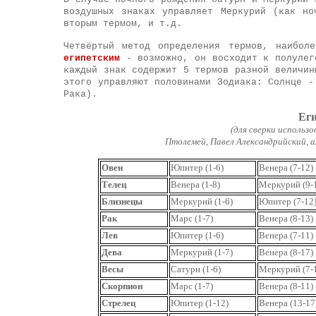
воздушных знаках управляет Меркурий (как но
вторым термом, и т.д.
Четвёртый метод определения термов, наибол
египетским
- возможно, он восходит к полулег
каждый знак содержит 5 термов разной величин
этого управляют половинами Зодиака: Солнце -
Рака).
Еги
(для сверки использ
Птолемей, Павел Александрийский, а
Овен
Юпитер (1-6)
Венера (7-12)
Телец
Венера (1-8)
Меркурий (9-
Близнецы
Меркурий (1-6)
Юпитер (7-12
Рак
Марс (1-7)
Венера (8-13)
Лев
Юпитер (1-6)
Венера (7-11)
Дева
Меркурий (1-7)
Венера (8-17)
Весы
Сатурн (1-6)
Меркурий (7-
Скорпион
Марс (1-7)
Венера (8-11)
Стрелец
Юпитер (1-12)
Венера (13-17