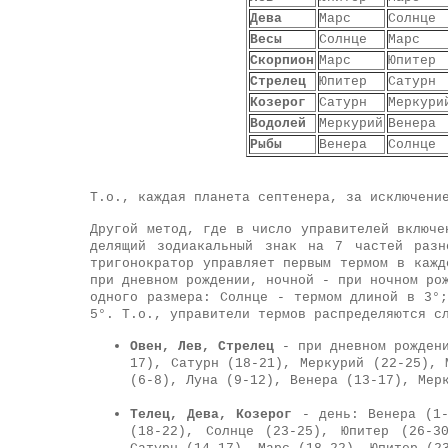
Дева
Марс
Солнце
Весы
Солнце
Марс
Скорпион
Марс
Юпитер
Стрелец
Юпитер
Сатурн
Козерог
Сатурн
Меркури
Водолей
Меркурий
Венера
Рыбы
Венера
Солнце
Т.о., каждая планета септенера, за исключени
Другой метод, где в число управителей включе
делящий зодиакальный знак на 7 частей разн
тригонократор управляет первым термом в кажд
при дневном рождении, ночной - при ночном ро
одного размера: Солнце - термом длиной в 3°
5°. Т.о., управители термов распределяются с
Овен, Лев, Стрелец
- при дневном рождени
17), Сатурн (18-21), Меркурий (22-25), 
(6-8), Луна (9-12), Венера (13-17), Мер
Телец, Дева, Козерог
- день: Венера (1-
(18-22), Солнце (23-25), Юпитер (26-3