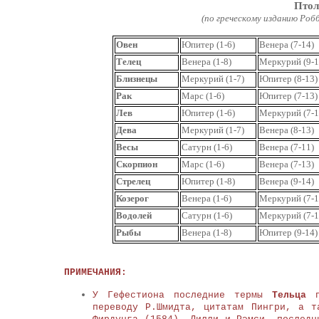
Птол
(по греческому изданию Ро
Овен
Юпитер (1-6)
Венера (7-14)
Телец
Венера (1-8)
Меркурий (9-1
Близнецы
Меркурий (1-7)
Юпитер (8-13)
Рак
Марс (1-6)
Юпитер (7-13)
Лев
Юпитер (1-6)
Меркурий (7-1
Дева
Меркурий (1-7)
Венера (8-13)
Весы
Сатурн (1-6)
Венера (7-11)
Скорпион
Марс (1-6)
Венера (7-13)
Стрелец
Юпитер (1-8)
Венера (9-14)
Козерог
Венера (1-6)
Меркурий (7-1
Водолей
Сатурн (1-6)
Меркурий (7-1
Рыбы
Венера (1-8)
Юпитер (9-14)
ПРИМЕЧАНИЯ:
У Гефестиона последние термы
Тельца
п
переводу Р.Шмидта, цитатам Пингри, а т