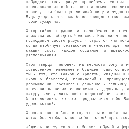
побуждает твой разум пренебречь святым 
предназначению всё на небе и земле находит
знание, тем более увеличивай силу и мудрост
Будь уверен, что чем более священно твое ис
тобой суждение.
Остерегайся гордыни и самообмана и помн
осмеливались обидеть Человека, Микрокосм, но
господином своего разума и страстей или пок
когда изобилует беззаконие и человек идет н
каждый скот, каждое создание и вредоно
распоряжениям.
Стой твердо, человек, на верности Богу и н
сотворенное, нынешнее и будущее, было сотво
ты - тот, кто знаком с Христом, живущим и 
Сколько благостей, привилегий и преимуще
размышлении, постигаешь движение и величину
повелеваешь всеми созданиями и держишь дья
натуру или делать себя недостойным таких
благословения, которые предназначил тебе Б
удовольствий.
Осознав своего Бога и то, что ты из себя явл
хотел бы, чтобы ты вел себя в своей практике
Общаясь повседневно с небесами, обучай и фор