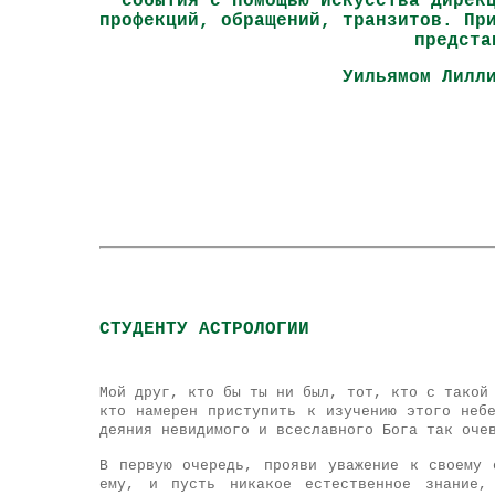
события с помощью Искусства Дирек
профекций, обращений, транзитов. Пр
предста
Уильямом Лилл
СТУДЕНТУ АСТРОЛОГИИ
Мой друг, кто бы ты ни был, тот, кто с такой
кто намерен приступить к изучению этого неб
деяния невидимого и всеславного Бога так оче
В первую очередь, прояви уважение к своему 
ему, и пусть никакое естественное знание,