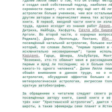
/Далее Лилли пишет о том, что он отверг мето
и создал свой собственный подход, наиболее л
скромности пишет, что хотя ему ещё нет 46 ле
астрологии больше учеников, чем все остальны
другим авторам и перечисляет имена тех астро
книги. В первой, вводной части книги он изла
Дарио
труда, однако исходит из знания работ
Сахла ибн Бишр
Дитриха, Найбода, Хасфурта,
Арголи. Во второй части, о хорарных вопрос
Ибн 
Риджала), Дарио, Леопольда, Понтано,
посвящённый натальной астрологии, большое ко
который, по словам Лилли, "первым привёл в 
исключительно несовершенным"; также испо
Кардано
, Гарце, Шёнера, Альбубатра, Монт
"Возможно, кто-то обвинит меня в расхождени
первым и вряд ли последним; но я больше пол
какого-то одного человека". Далее Лилли пиш
обошёл вниманием в данном труде, но о ко
астрология, обсуждение эффектов больших и
метеорологическая астрология, ингрессии Со
краткую автобиографию.
За обращением к читателю следуют своего ро
посвящённых автору книги, самой книге и её
трёх книг "Христианской астрологии", даются
широты, а также эфемериды семи планет и Исти