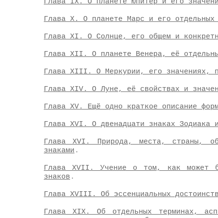
Глава IX. О планете Юпитер и его значен
Глава X. О планете Марс и его отдельных
Глава XI. О Солнце, его общем и конкрет
Глава XII. О планете Венера, её отдельн
Глава XIII. О Меркурии, его значениях, 
Глава XIV. О Луне, её свойствах и значе
Глава XV. Ещё одно краткое описание фор
Глава XVI. О двенадцати знаках Зодиака 
Глава XVI. Природа, места, страны, об
.
знаками
Глава XVII. Учение о том, как может б
.
знаков
Глава XVIII. Об эссенциальных достоинст
Глава XIX. Об отдельных терминах, асп