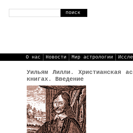
поиск
О нас
Новости
Мир астрологии
Иссле
Уильям Лилли. Христианская ас
книгах. Введение