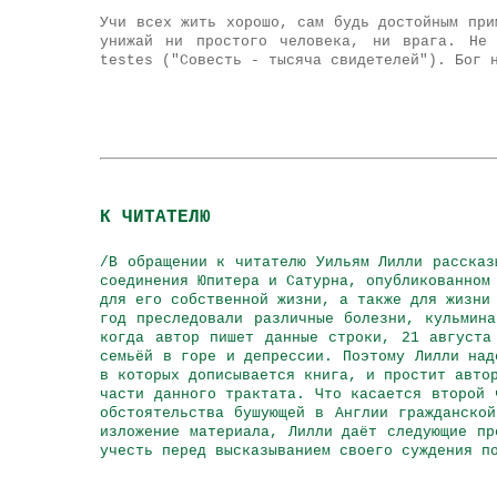
Учи всех жить хорошо, сам будь достойным при
унижай ни простого человека, ни врага. Не 
testes ("Совесть - тысяча свидетелей"). Бог 
К ЧИТАТЕЛЮ
/В обращении к читателю Уильям Лилли рассказ
соединения Юпитера и Сатурна, опубликованном
для его собственной жизни, а также для жизни
год преследовали различные болезни, кульмин
когда автор пишет данные строки, 21 августа
семьёй в горе и депрессии. Поэтому Лилли над
в которых дописывается книга, и простит авто
части данного трактата. Что касается второй 
обстоятельства бушующей в Англии гражданско
изложение материала, Лилли даёт следующие пр
учесть перед высказыванием своего суждения п