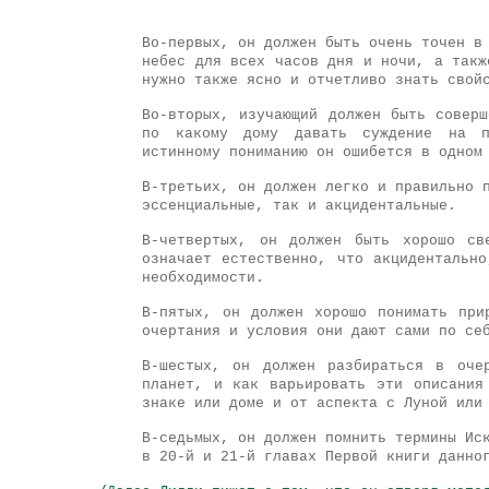
Во-первых, он должен быть очень точен в
небес для всех часов дня и ночи, а такж
нужно также ясно и отчетливо знать свой
Во-вторых, изучающий должен быть совер
по какому дому давать суждение на п
истинному пониманию он ошибется в одном
В-третьих, он должен легко и правильно 
эссенциальные, так и акцидентальные.
В-четвертых, он должен быть хорошо св
означает естественно, что акцидентальн
необходимости.
В-пятых, он должен хорошо понимать при
очертания и условия они дают сами по се
В-шестых, он должен разбираться в оче
планет, и как варьировать эти описания
знаке или доме и от аспекта с Луной или
В-седьмых, он должен помнить термины Ис
в 20-й и 21-й главах Первой книги данно