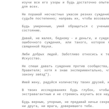
изучи все его узоры и будь достаточно опыте
для всех.
Не поражай несчастных ужасом резких сужден
судьбе постепенно; направь их, чтобы воззвал
Будь умеренным, умей обращаться с ученым
состоянию.
Давай, не жалея, бедному - и деньги, и сужде
ошибочного суждения, или такого, которое 
священной Науки.
Люби добрых людей. Заботливо относись к т
Искусство.
Не спеши давать суждение против сообщества
Правителя; хотя я знаю экспериментально, ч
закону звёзд").
Имей жену, радуйся количеству твоих друзей, 
В твоих исследованиях будь глубок, чтоб
экстравагантным и не стремись изучить все на
Будь верным, упорным, не предавай ничьи секр
ни друга, ни врага, доверившего тебе.