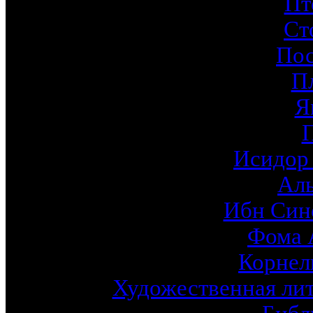
Пт
Ст
По
П
Я
Исидор
Ал
Ибн Син
Фома 
Корнел
Художественная лит