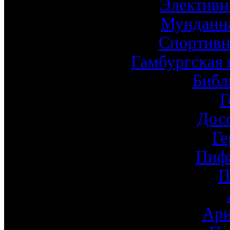
Элективн
Мунданна
Спортивн
Гамбургская 
Библ
Г
Дос
Ге
Пиф
П
Ари