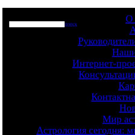
О
поиск
Руководител
Наши
Интернет-про
Консультаци
Кар
Контактн
Нов
Мир ас
Астрология сегодня: м