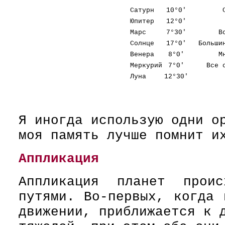
Сатурн
10°0'
Юпитер
12°0'
Марс
7°30'
В
Солнце
17°0'
Большин
Венера
8°0'
М
Меркурий
7°0'
Все 
Луна
12°30'
Я иногда использую одни о
моя память лучше помнит и
Аппликация
Аппликация планет проис
путями. Во-первых, когда 
движении, приближается к 