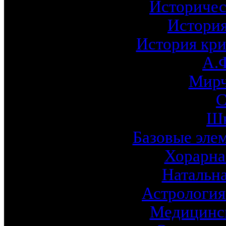
Историчес
История
История кри
А.
Мирч
С
Шк
Базовые эле
Хорарна
Натальна
Астрология
Медицинск