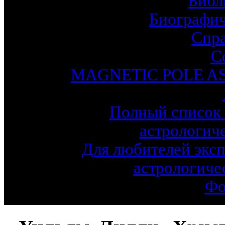
Библ
Биографич
Спр
С
MAGNETIC POLE A
Полный список 
астрологич
Для любителей эксп
астрологиче
Фо