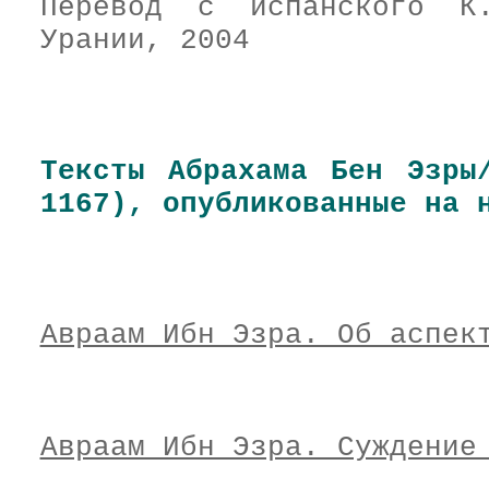
Перевод с испанского К
Урании, 2004
Тексты Абрахама Бен Эзры
1167), опубликованные на 
Авраам Ибн Эзра. Об аспек
Авраам Ибн Эзра. Суждение