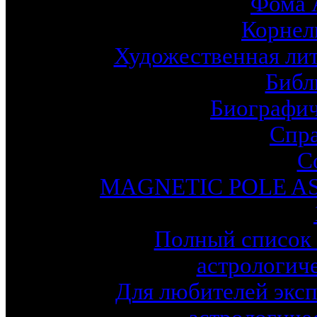
Фома 
Корнел
Художественная лит
Библ
Биографич
Спр
С
MAGNETIC POLE A
Полный список 
астрологич
Для любителей эксп