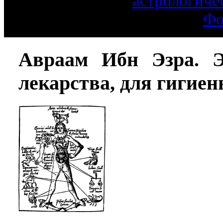
астрологиче
Фо
Авраам Ибн Эзра. Э
лекарства, для гигиен