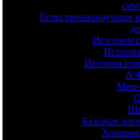
сим
Естественнонаучные к
д
Историчес
История
История кри
А.
Мирч
С
Шк
Базовые эле
Хорарна