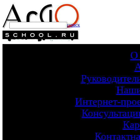
поиск
О
Руководител
Наши
Интернет-про
Консультаци
Кар
Контактн