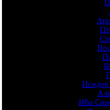
П
Ари
Пт
Ст
По
П
Я
Исидор
Ал
Ибн Син