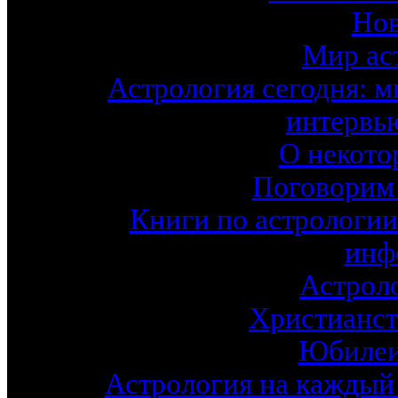
Нов
Мир ас
Астрология сегодня: м
интервь
О некото
Поговорим 
Книги по астрологии
инф
Астроло
Христианст
Юбилеи
Астрология на каждый 