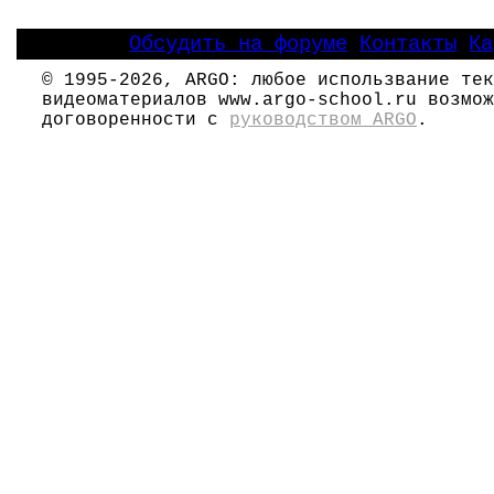
Обсудить на форуме
Контакты
Ка
|
|
© 1995-2026, ARGO: любое использвание тек
видеоматериалов www.argo-school.ru возмож
договоренности с
руководством ARGO
.