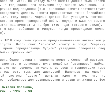
вовании. Итак, по методу Лилли комета должна была напомн
, в год солнечного затмения под знаком Близнецов. На
ртикал над Лондоном (т.е. склонение кометы соответствует
координата долготы кометы противостоит точке ближайшег
 1640 году король Чарльз должен был утвердить постоянн
казнил
ласть во время гражданской войны, осудил и
самого
рытия парламента: 3 ноября 1640 года (старого стиля), 
з открыл собрание в минуты, когда происходило солн
е).
та 1618 года была громким предзнаменованием английской р
спустя. Лилли смог "вписать" комету в общую "картин
 время "предвестница Судьбы" утвердила приоритет свер
бытий грозных лет.
века более готовы к появлению комет в Солнечной системе,
 заметить и вычислить путь подобных "сюрпризов" забла
Однако по-прежнему актуальны вопросы интерпретации ком
ка еще есть темы для дискуссий. Например, на одной 
ечной системы "цветет" изящная идея о том, что к
е, необходимое для возникновения и развития жизни во Все
 Виталия Полянича,
гии. - 1997. - №3.