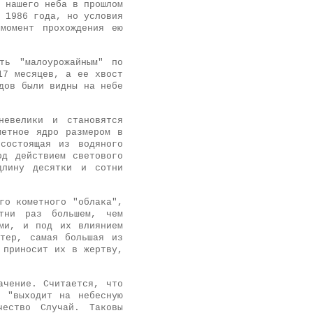
 нашего неба в прошлом
 1986 года, но условия
момент прохождения ею
ть "малоурожайным" по
17 месяцев, а ее хвост
дов были видны на небе
невелики и становятся
метное ядро размером в
состоящая из водяного
од действием светового
длину десятки и сотни
го кометного "облака",
тни раз большем, чем
ыми, и под их влиянием
итер, самая большая из
 приносит их в жертву,
ачение. Считается, что
а "выходит на небесную
чество Случай. Таковы