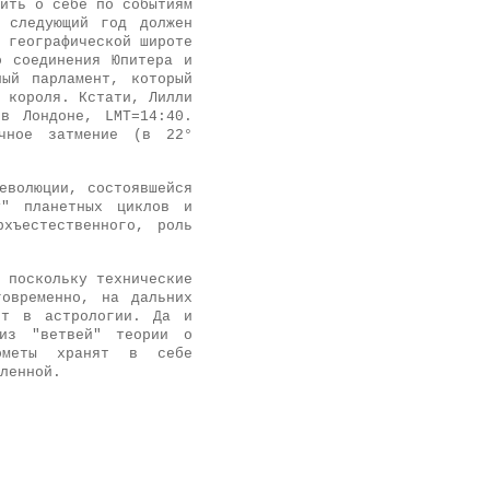
ить о себе по событиям
 следующий год должен
 географической широте
о соединения Юпитера и
ый парламент, который
 короля. Кстати, Лилли
в Лондоне, LMТ=14:40.
ечное затмение (в 22°
еволюции, состоявшейся
у" планетных циклов и
хъестественного, роль
 поскольку технические
говременно, на дальних
ет в астрологии. Да и
из "ветвей" теории о
ометы хранят в себе
ленной.