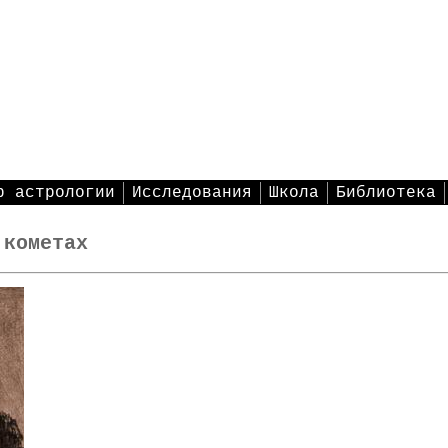
р астрологии
Исследования
Школа
Библиотека
 кометах