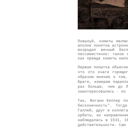
Пожалуй, кометы явля
вполне понятна астроно
возродил вечный бес
пессимистично: такое 
как прежде кометы напо
Первая попытка объясне
что это очаги горяще
образом мнение о том,
Браге, измерив паралл
раз больше, чем до Л
заинтересовались - по 
Так, Иоганн Кеплер по
бесконечность". Тогд
Галлей, друг и коллега
орбиты, их направлени
наблюдалась в 1531, 1
действительности. Сам