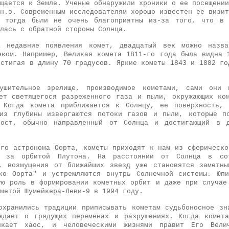
щается к Земле. Ученые обнаружили хроники о ее посещении
н.э. Современным исследователям хорошо известен ее визит
ы тогда были не очень благоприятны из-за того, что в 
лась с обратной стороны Солнца.
а недавние появления комет, двадцатый век можно назва
еком. Например, Великая комета 1811-го года была видна 
остигая в длину 70 градусов. Яркие кометы 1843 и 1882 го
ушительное зрелище, производимое кометами, сами они 
ет светящегося разреженного газа и пыли, окружающих ко
. Когда комета приближается к Солнцу, ее поверхность, 
из глубины извергаются потоки газов и пыли, которые п
вост, обычно направленный от Солнца и достигающий в 
ого астронома Оорта, кометы приходят к нам из сферическо
ко за орбитой Плутона. На расстоянии от Солнца в со
, возмущения от ближайших звезд уже становятся заметн
ко Оорта" и устремляются внутрь Солнечной системы. Юп
ую роль в формировании кометных орбит и даже при случае
метой Шумейкера-Леви-9 в 1994 году.
охранились традиции приписывать кометам судьбоносное зн
ждает о грядущих переменах и разрушениях. Когда комет
кает хаос, и человеческими жизнями правит Его Вели