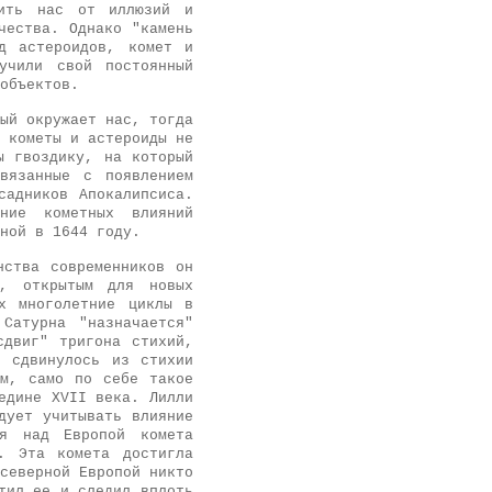
дить нас от иллюзий и
чества. Однако "камень
д астероидов, комет и
учили свой постоянный
объектов.
ый окружает нас, тогда
 кометы и астероиды не
ы гвоздику, на который
вязанные с появлением
садников Апокалипсиса.
ание кометных влияний
ной в 1644 году.
нства современников он
м, открытым для новых
х многолетние циклы в
Сатурна "назначается"
сдвиг" тригона стихий,
" сдвинулось из стихии
ем, само по себе такое
едине XVII века. Лилли
дует учитывать влияние
ая над Европой комета
. Эта комета достигла
северной Европой никто
тил ее и следил вплоть