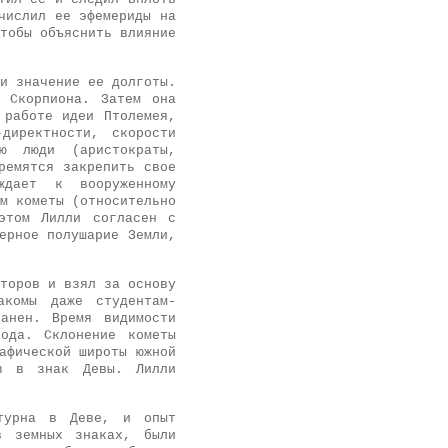
числил ее эфемериды на
тобы объяснить влияние
и значение ее долготы.
5 Скорпиона. Затем она
 работе идеи Птолемея,
директности, скорости
ю люди (аристократы,
ремятся закрепить свое
ждает к вооруженному
м кометы (относительно
этом Лилли согласен с
ерное полушарие Земли,
торов и взял за основу
акомы даже студентам-
анен. Время видимости
ода. Склонение кометы
афической широты южной
в в знак Девы. Лилли
атурна в Деве, и опыт
в земных знаках, были