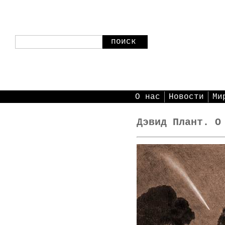
поиск
О нас
Новости
Ми
Дэвид Плант. О