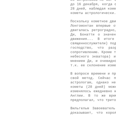
до 16 декабря, когда 
28 дней, наблюдая коме
кометы астрологически.
Поскольку кометное дви
Лонгомонтан впервые о
двигалась ретроградно
Ди, Бонатти о значен
движения... В итоге
священнослужители) по
господство, что раз
сопротивлению. Кроме т
небесного экватора) 
мнением Ди, и очевидн
т.к. ее склонение изме
В вопросе времени и пр
свой метод. Сейчас п
астрологам, однако н
кометы (28 дней) мож
изменялось ежедневно 
Англии. В то же вре
предполагал, что трито
Вильгельм Завоевател
доказывает, что коро