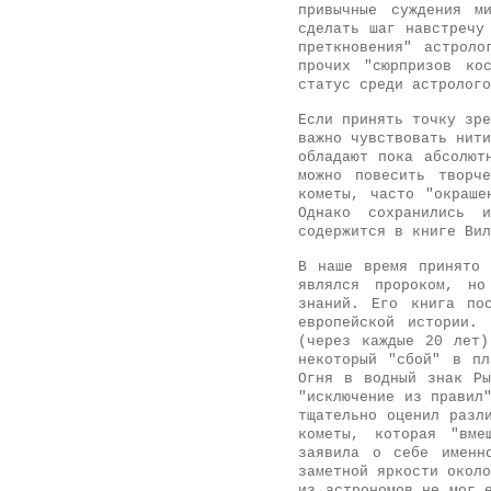
привычные суждения м
сделать шаг навстречу
преткновения" астрол
прочих "сюрпризов ко
статус среди астролого
Если принять точку зре
важно чувствовать нити
обладают пока абсолют
можно повесить творч
кометы, часто "окраше
Однако сохранились и
содержится в книге Вил
В наше время принято 
являлся пророком, но
знаний. Его книга по
европейской истории.
(через каждые 20 лет)
некоторый "сбой" в пл
Огня в водный знак Ры
"исключение из правил
тщательно оценил разл
кометы, которая "вме
заявила о себе именн
заметной яркости около
из астрономов не мог 