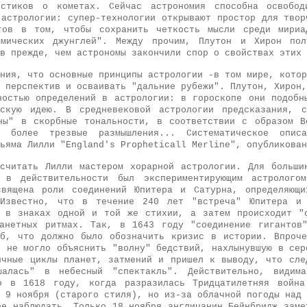
истиков о кометах. Сейчас астрономия способна освобо
 астрологии: супер-технологии открывают простор для твор
огов в том, чтобы сохранить четкость мысли среди мириа
смических джунглей". Между прочим, Плутон и Хирон пол
в прежде, чем астрономы закончили спор о свойствах этих 
ния, что основные принципы астрологии -в том мире, котор
 перспектив и осваивать "дальние рубежи". Плутон, Хирон,
ностью определений в астрологии: в гороскопе они подобн
ескую идею. В средневековой астрологии предсказания, с
ны" в скорбные тональности, в соответствии с образом В
 более трезвые размышления... Систематическое опис
ьяма Лилли "England's Propheticall Merline", опубликован
считать Лилли мастером хорарной астрологии. Для больши
 в действительности был экспериментирующим астролого
священа роли соединений Юпитера и Сатурна, определяющи
 Известно, что в течение 240 лет "встреча" Юпитера и 
 в знаках одной и той же стихии, а затем происходит "
анетных ритмах. Так, в 1643 году "соединение гигантов
б, что должно было обозначить кризис в истории. Впроч
" не могло объяснить "волну" бедствий, нахлынувшую в сер
ичные циклы планет, затмений и пришел к выводу, что сле
шалась" в небесный "спектакль". Действительно, видим
о в 1618 году, когда разразилась Тридцатилетняя война
 9 ноября (старого стиля), но из-за облачной погоды над 
ее наблюдать. Только 18 ноября англичанин Бейнбридж заме