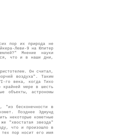
сих пор их природа не
йкера-Леви-9 на Юпитер
емлей?" Мнение науки
тся, что и в наши дни,
ристотелем. Он считал,
орчей воздуха". Таким
VI-го века, когда Тихо
о крайней мере в шесть
ые объекты, астрономы
о, "из бесконечности в
комет. Позднее Эдмунд
ить некоторые кометные
 же "хвостатая звезда"
оду, что и произошло в
 тех пор носит его имя