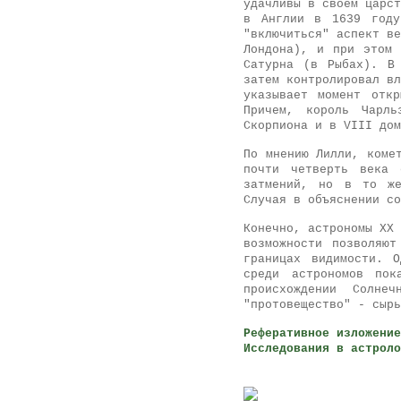
удачливы в своем царст
в Англии в 1639 году
"включиться" аспект ве
Лондона), и при этом 
Сатурна (в Рыбах). В
затем контролировал в
указывает момент отк
Причем, король Чарль
Скорпиона и в VIII дом
По мнению Лилли, коме
почти четверть века 
затмений, но в то же
Случая в объяснении со
Конечно, астрономы XX 
возможности позволяют
границах видимости. 
среди астрономов по
происхождении Солн
"протовещество" - сырь
Реферативное изложение
Исследования в астроло