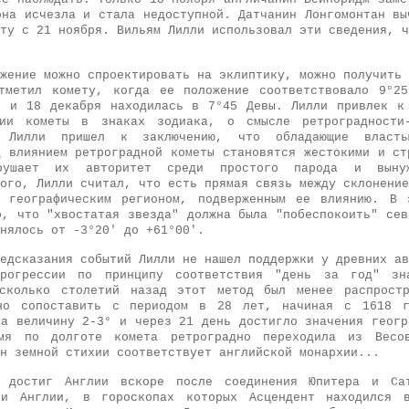
она исчезла и стала недоступной. Датчанин Лонгомонтан вы
ту с 21 ноября. Вильям Лилли использовал эти сведения, ч
жение можно спроектировать на эклиптику, можно получить 
тметил комету, когда ее положение соответствовало 9°2
, и 18 декабря находилась в 7°45 Девы. Лилли привлек к
ии кометы в знаках зодиака, о смысле ретроградности-
 Лилли пришел к заключению, что обладающие власть
д влиянием ретроградной кометы становятся жестокими и ст
рушает их авторитет среди простого парода и выну
ого, Лилли считал, что есть прямая связь между склонение
и географическим регионом, подверженным ее влиянию. В 
о, что "хвостатая звезда" должна была "побеспокоить" сев
нялось от -3°20' до +61°00'.
едсказания событий Лилли не нашел поддержки у древних ав
рогрессии по принципу соответствия "день за год" зн
есколько столетий назад этот метод был менее распростр
но сопоставить с периодом в 28 лет, начиная с 1618 г
на величину 2-3° и через 21 день достигло значения геогр
мя по долготе комета ретроградно переходила из Весо
н земной стихии соответствует английской монархии...
ь достиг Англии вскоре после соединения Юпитера и С
ли Англии, в гороскопах которых Асцендент находился 