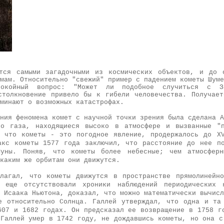
ются самыми загадочными из космических объектов, и до 
мам. Относительно "свежий" пример с падением кометы Шуме
покойный вопрос: "Может ли подобное случиться с З
столкновение привело бы к гибели человечества. Получае
минают о возможных катастрофах.
ния феномена комет с научной точки зрения была сделана А
го газа, находящиеся высоко в атмосфере и вызванные "п
 что кометы - это погодное явление, продержалось до X
акс кометы 1577 года заключил, что расстояние до нее п
уны. Поняв, что кометы более небесные; чем атмосферн
каким же орбитам они движутся.
лагал, что кометы движутся в пространстве прямолинейн
а еще отсутствовали хроники наблюдений периодических 
 Исаака Ньютона, доказал, что можно математически вычисл
е относительно Солнца. Галлей утверждал, что одна и та
607 и 1682 годах. Он предсказал ее возвращение в 1758 г
 Галлей умер в 1742 году, не дождавшись кометы, но она с