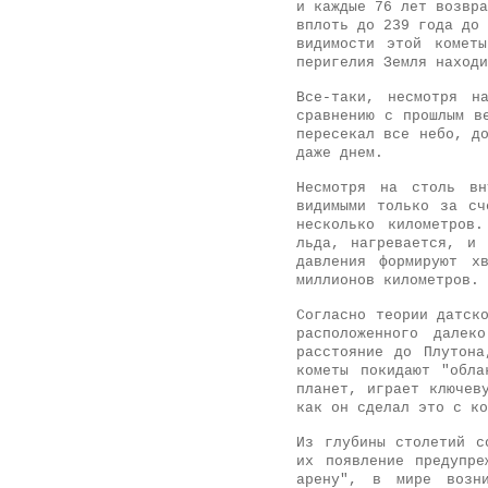
и каждые 76 лет возвра
вплоть до 239 года до 
видимости этой комет
перигелия Земля находи
Все-таки, несмотря н
сравнению с прошлым в
пересекал все небо, д
даже днем.
Несмотря на столь вн
видимыми только за сч
несколько километров
льда, нагревается, и 
давления формируют х
миллионов километров.
Согласно теории датск
расположенного дале
расстояние до Плутона
кометы покидают "обла
планет, играет ключев
как он сделал это с ко
Из глубины столетий с
их появление предупре
арену", в мире возни