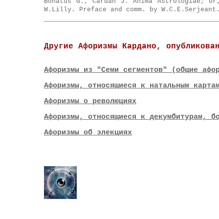
Bonatus G., Cardan J. Anima Astrologiae; or
W.Lilly. Preface and comm. by W.C.E.Serjeant
Другие Афоризмы Кардано, опубликова
Афоризмы из "Семи сегментов" (общие афо
Афоризмы, относящиеся к натальным карта
Афоризмы о революциях
Афоризмы, относящиеся к декумбитурам, б
Афоризмы об элекциях