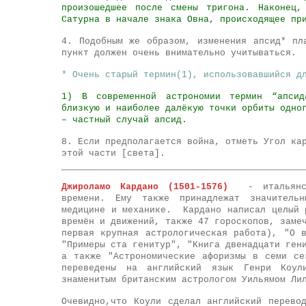
произошедшее после смены тригона. Наконец,
Сатурна в начале знака Овна, происходящее пр
4. Подобным же образом, изменения апсид* пл
пункт должен очень внимательно учитываться.
* Очень старый термин(1), использовавшийся д
1) В современной астрономии термин “апсид
близкую и наиболее далёкую точки орбиты одно
– частный случай апсид.
8. Если предполагается война, отметь Угол ка
этой части [света].
Джироламо Кардано (1501-1576)
-
итальян
времени. Ему также принадлежат значительн
медицине и механике. Кардано написал целый 
времён и движений, также 47 гороскопов, заме
первая крупная астрологическая работа), "О 
"Примеры ста генитур", "Книга двенадцати ген
а также "Астрономические афоризмы в семи се
переведены на английский язык Генри Ко
знаменитым британским астрологом Уильямом Ли
Очеви
дно,
что Коули сделал английский перево