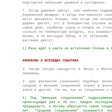
подстригай небольшие деревья и кустарники.
7. Когда деревья цветут, они наиболее подве
беременной женщине, а когда они приносят сво
могут вытерпеть больше, чем когда они носил
дерево цветёт, это в большинстве случаев в
самом деле, изобилие зерна и плодов не стол
сколько по температуре воздуха, его влажнос
Лунам, и по восходам звёзд, и по затмениям, 
растения цветут.
1) Речь идёт о карте на вступление Солнца в 
АФОРИЗМЫ О ВСЕОБЩИХ СОБЫТИЯХ
2. Когда Сатурн находится в Весах и Юпите
перемены.
3. Для раскрытия [значения] подобных велик
средние и меньшие соединения планет в разл
знака в другой, так же, как их соединения с 
1) Под “меньшим соединением” подразумева
происходящее раз в 20 лет. Каждое последую
предыдущего, и потому образуются серии соеди
лет. “Средним соединением” называется п