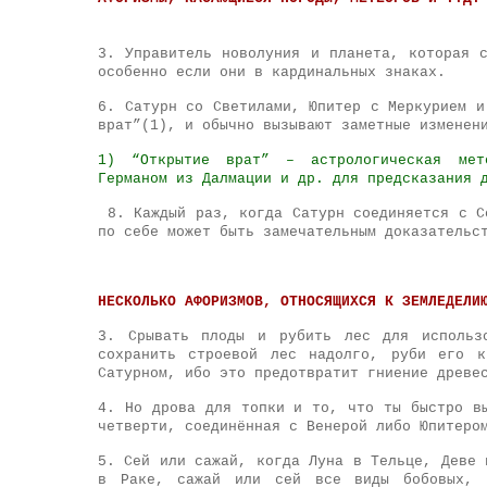
3. Управитель новолуния и планета, которая 
особенно если они в кардинальных знаках.
6. Сатурн со Светилами, Юпитер с Меркурием и
врат”(1), и обычно вызывают заметные изменен
1) “Открытие врат” – астрологическая мето
Германом из Далмации и др. для предсказания 
8. Каждый раз, когда Сатурн соединяется с С
по себе может быть замечательным доказательс
НЕСКОЛЬКО АФОРИЗМОВ, ОТНОСЯЩИХСЯ К ЗЕМЛЕДЕЛИ
3. Срывать плоды и рубить лес для использ
сохранить строевой лес надолго, руби его к
Сатурном, ибо это предотвратит гниение древе
4. Но дрова для топки и то, что ты быстро в
четверти, соединённая с Венерой либо Юпитеро
5. Сей или сажай, когда Луна в Тельце, Деве 
в Раке, сажай или сей все виды бобовых, 