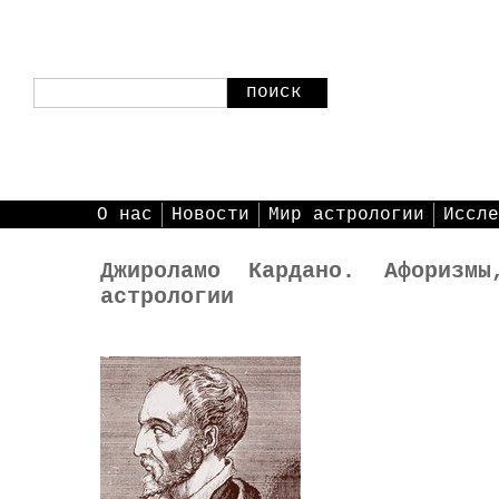
поиск
О нас
Новости
Мир астрологии
Иссле
Джироламо Кардано. Афоризм
астрологии