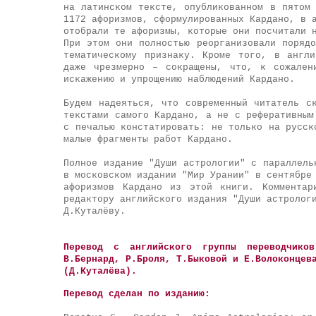
на латинском тексте, опубликованном в пятом
1172 афоризмов, сформулированных Кардано, в 
отобрали те афоризмы, которые они посчитали 
При этом они полностью реорганизовали поряд
тематическому признаку. Кроме того, в англ
даже чрезмерно – сокращены, что, к сожален
искажению и упрощению наблюдений Кардано.
Будем надеяться, что современный читатель с
текстами самого Кардано, а не с реферативным
с печалью констатировать: не только на русск
малые фрагменты работ Кардано.
Полное издание "Души астрологии" с параллел
в московском издании "Мир Урании"
в сентябре 
афоризмов Кардано из этой книги. Комментар
редактору английского издания "Души астролог
Д.Куталёву.
Перевод с английского группы переводчиков
В.Бернард, Р.Броля, Т.Быковой и Е.Волоконцев
(Д.Куталёва).
Перевод сделан по изданию: