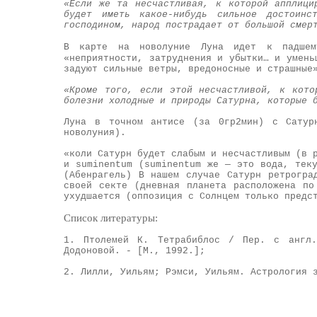
«Если же та несчастливая, к которой апплици
будет иметь какое-нибудь сильное достоин
господином, народ пострадает от большой смер
В карте на новолуние Луна идет к падшем
«неприятности, затруднения и убытки… и умень
задуют сильные ветры, вредоносные и страшные
«Кроме того, если этой несчастливой, к кото
болезни холодные и природы Сатурна, которые 
Луна в точном антисе (за 0гр2мин) с Сатур
новолуния).
«коли Сатурн будет слабым и несчастливым (в 
и suminentum (suminentum же — это вода, тек
(Абенрагель) В нашем случае Сатурн ретрогра
своей секте (дневная планета расположена по
ухудшается (оппозиция с Солнцем только предс
Список литературы:
1. Птолемей К. Тетрабиблос / Пер. с англ
Додоновой. - [М., 1992.];
2. Лилли, Уильям; Рэмси, Уильям. Астрология 