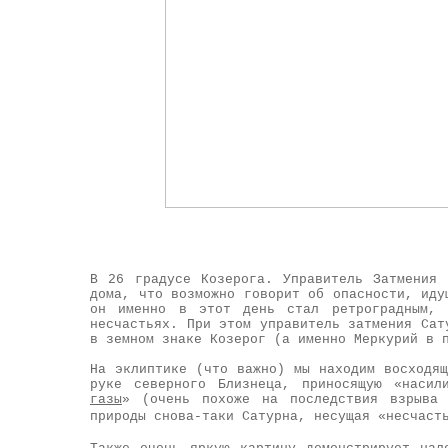
В 26 градусе Козерога. Управитель Затмения
дома, что возможно говорит об опасности, иду
он именно в этот день стал ретроградным, 
несчастьях. При этом управитель затмения Сат
в земном знаке Козерог (а именно Меркурий в 
На эклиптике (что важно) мы находим восходя
руке северного Близнеца, приносящую «наси
газы
» (очень похоже на последствия взрыва 
природы снова-таки Сатурна, несущая «несчас