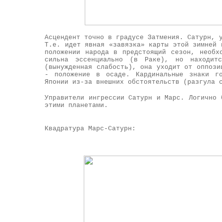
Асцендент точно в градусе Затмения. Сатурн, 
Т.е. идет явная «завязка» карты этой зимней 
положении народа в предстоящий сезон, необх
сильна эссенциально (в Раке), но находит
(вынужденная слабость), она уходит от оппози
- положение в осаде. Кардинальные знаки го
Японии из-за внешних обстоятельств (разгула 
Управители ингрессии Сатурн и Марс. Логично 
этими планетами.
Квадратура Марс-Сатурн: