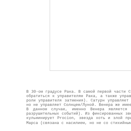
В 30-ом градусе Рака. В самой первой части С
обратиться к управителям Рака, а также упра
роли управителя затмения). Сатурн управляет
но не управляет Солнцем/Луной. Венера же име
В данном случае, именно Венера является 
разрушительных событий). Из фиксированных зв
кульминирует Procion, звезда хоть и злой пр
Марса (связана с насилием, но не со стихийны