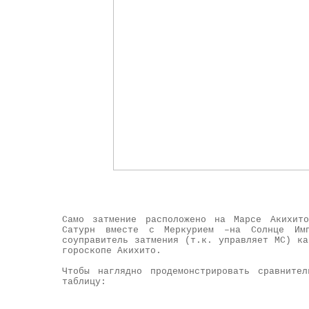
Само затмение расположено на Марсе Акихито
Сатурн вместе с Меркурием –на Солнце Им
соуправитель затмения (т.к. управляет МС) к
гороскопе Акихито.
Чтобы наглядно продемонстрировать сравните
таблицу: