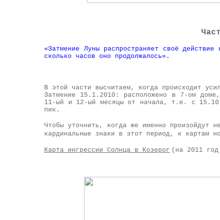
Час
«Затмение Луны распространяет своё действие 
сколько часов оно продолжалось».
В этой части высчитаем, когда происходит уси
Затмение 15.1.2010: расположено в 7-ом доме
11-ый и 12-ый месяцы от начала, т.е. с 15.10
пик.
Чтобы уточнить, когда же именно произойдут н
кардинальные знаки в этот период, к картам н
Карта ингрессии Солнца в Козерог
(на 2011 год