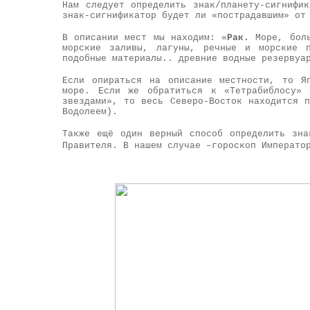
Нам следует определить знак/планету-сигнифи
знак-сигнификатор будет ли «пострадавшим» от
В описании мест мы находим: «
Рак.
Море, боль
морские заливы, лагуны, речные и морские 
подобные материалы.. древние водные резервуа
Если опираться на описание местности, то Я
море. Если же обратиться к «Тетрабиблосу» 
звездами», то весь Северо-Восток находится 
Водолеем).
Также ещё один верный способ определить зна
Правителя. В нашем случае –гороскоп Императо