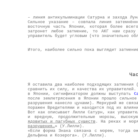
– линия антикульминации Сатурна и захода Лун
Сильное указание – совпала линия затемнённ
восточную часть Японии, которая более всег
затронет любое затмение, то АКГ нам сразу
управитель будет угловым (что значительно об
Итого, наиболее сильно пока выглядит затмени
Ча
Я оставила два наиболее подходящих затмения 
сравнить их силу, и качества их управителей.
в Японии, сигнификатором должны выступать
С
после землетрясения в Японии прошло сильное
разрушения нанесло цунами). Меркурий же связ
поражен Вредителями и находится под их влиян
Вот как описывает Лилли Сатурн, как управите
и вредную, продолжительные морозы, высок
ядовитых и пагубных существ
. На реках и мор
разрушения…
» (У.Лилли).
«Если форма Знака связана с морем, тогда о
Дельфина и Козерога». (У.Лилли).