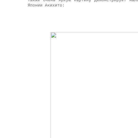
Также очень яркую картину демонстрирует нал
Японии Акихито: