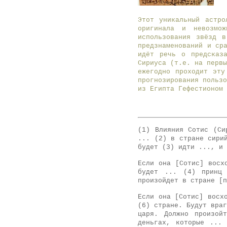
Этот уникальный астр
оригинала и невозмож
использования звёзд в
предзнаменований и ср
идёт речь о предсказа
Сириуса (т.е. на первы
ежегодно проходит эту
прогнозирования пользо
из Египта Гефестионом 
(1) Влияния Сотис (Си
... (2) в стране сири
будет (3) идти ..., и 
Если она [Сотис] восх
будет ... (4) принц 
произойдет в стране [п
Если она [Сотис] восх
(6) стране. Будут враг
царя. Должно произой
деньгах, которые ...