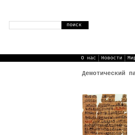
поиск
О нас
Новости
Ми
Демотический п