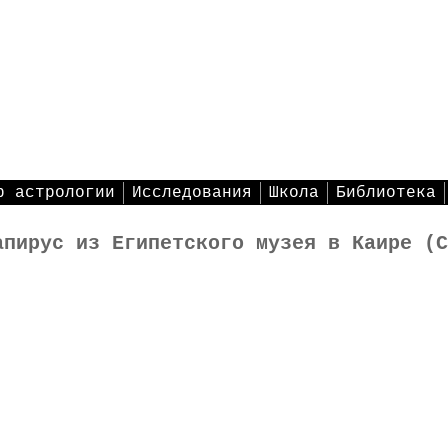
р астрологии
Исследования
Школа
Библиотека
апирус из Египетского музея в Каире (C