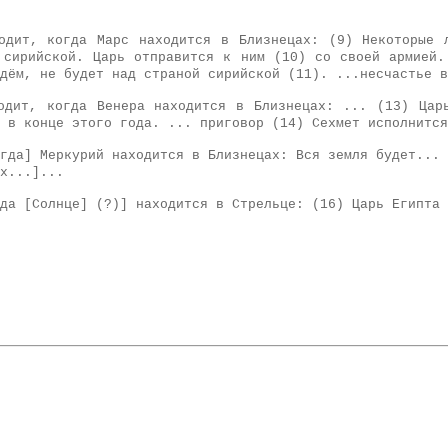
одит, когда Марс находится в Близнецах: (9) Некоторые 
 сирийской. Царь отправится к ним (10) со своей армией.
дём, не будет над страной сирийской (11). ...несчастье в
одит, когда Венера находится в Близнецах: ... (13) Цар
 в конце этого года. ... приговор (14) Сехмет исполнится
гда] Меркурий находится в Близнецах: Вся земля будет... 
х...]...
да [Солнце] (?)] находится в Стрельце: (16) Царь Египта 