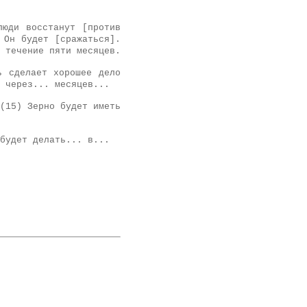
люди восстанут [против
 Он будет [сражаться].
 течение пяти месяцев.
ь сделает хорошее дело
 через... месяцев...
(15) Зерно будет иметь
будет делать... в...