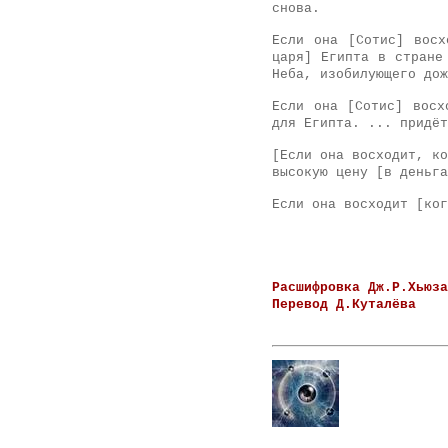
снова.
Если она [Сотис] восх
царя] Египта в стране
Неба, изобилующего дож
Если она [Сотис] восх
для Египта. ... придёт
[Если она восходит, ко
высокую цену [в деньга
Если она восходит [ког
Расшифровка Дж.Р.Хьюза
Перевод Д.Куталёва