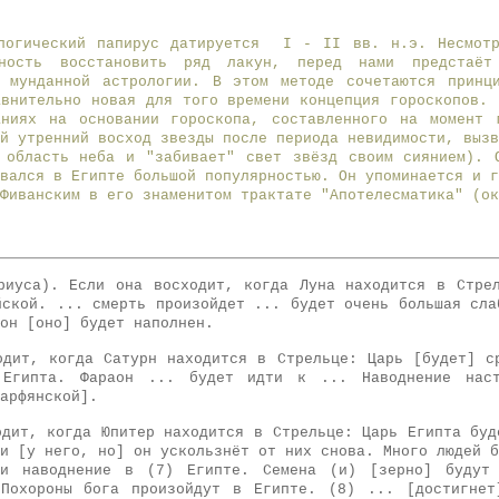
ологический папирус датируется I - II вв. н.э. Несмотр
ность восстановить ряд лакун, перед нами предстаёт
 мунданной астрологии. В этом методе сочетаются принц
авнительно новая для того времени концепция гороскопов. 
ниях на основании гороскопа, составленного на момент 
й утренний восход звезды после периода невидимости, вызв
 область неба и "забивает" свет звёзд своим сиянием). 
вался в Египте большой популярностью. Он упоминается и г
Фиванским в его знаменитом трактате "Апотелесматика" (ок
риуса). Если она восходит, когда Луна находится в Стре
йской. ... смерть произойдет ... будет очень большая сла
он [оно] будет наполнен.
одит, когда Сатурн находится в Стрельце: Царь [будет] с
Египта. Фараон ... будет идти к ... Наводнение нас
арфянской].
одит, когда Юпитер находится в Стрельце: Царь Египта буд
и [у него, но] он уcкользнёт от них снова. Много людей б
ти наводнение в (7) Египте. Семена (и) [зерно] будут
 Похороны бога произойдут в Египте. (8) ... [достигнет