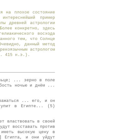
я на плохое состояние
 интереснейший пример
ипы древней астрологии
Более конкретно, здесь
гелиакического восхода
анного тем, что Солнце
Очевидно, данный метод
рекоязычным астрологом
. 415 н.э.).
льце; ... зерно в поле
бость ночью и днём ...
ражаться ... его, и он
тупит в Египте... (5)
ет властвовать в своей
удут восставать против
 иметь высокую цену в
] Египта, и они уйдут