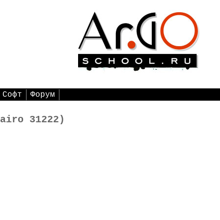
Софт
Форум
airo 31222)