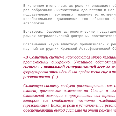
В конечном итоге язык астрологии описывает о
разнообразными
циклическими процессами
в Солн
подразумевает, во-первых, наличие естествен
колебательными движениями тех объектов С
астрологии.
Во-вторых, базовые астрологические представ
рамках астрологической доктрины, соответстви
Современная наука вплотную приблизилась к ре
научный сотрудник Крымской Астрофизической О
«
В Солнечной системе наблюдаются много явлений,
протекающих синхронно. Указанное обстоятел
системы -
тотальной синхронизацией всех ее к
формулировка этой идеи была предложена еще в ш
резонансности. (...)
Солнечную систему следует рассматривать как с
планет, циклические изменения на Солнце и яв
длительной эволюции в присутствии сил трени
котором все стабильные частоты колебани
(«резонансы»). Важную роль в установлении резон
обеспечивающий выход системы на этот режим пр