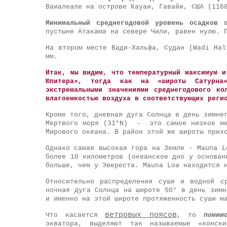
Ваиалеале на острове Кауаи, Гавайи, США (116
Минимальный среднегодовой уровень осадков
в 
пустыне Атакама на севере Чили, равен нулю. 
На втором месте Вади-Хальфа, Судан (Wadi Hal
мм.
Итак, мы видим, что температурный максимум и
Юпитера», тогда как на «широты Сатурна
экстремальными значениями среднегодового к
влагоемкостью воздуха в соответствующих реги
Кроме того, дневная дуга Солнца в день зимне
Мертвого моря (31°N) - это самое низкое ме
Мирового океана. В район этой же широты прих
Однако самая высокая гора на Земле - Mauna L
более 10 километров (океанское дно у основан
больше, чем у Эвереста. Mauna Loa находится 
Относительно распределения суши и водной с
ночная дуга Солнца на широте 50° в день зимн
и именно на этой широте протяженность суши м
ветровых поясов
Что касается
, то
помим
экватора, выделяют так называемые
«
конск