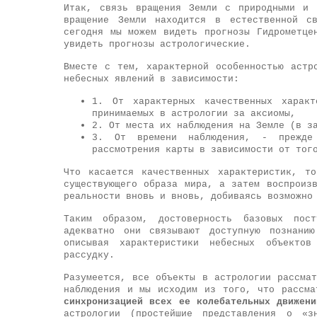
Итак, связь вращения Земли с природными и 
вращение Земли находится в естественной с
сегодня мы можем видеть прогнозы Гидрометце
увидеть прогнозы астрологические.
Вместе с тем, характерной особенностью астр
небесных явлений в зависимости:
1. От характерных качественных харак
принимаемых в астрологии за аксиомы,
2. От места их наблюдения на Земле (в з
3. От времени наблюдения, - прежде 
рассмотрения карты в зависимости от тог
Что касается качественных характеристик, т
существующего образа мира, а затем воспроиз
реальности вновь и вновь, добиваясь возможно
Таким образом, достоверность базовых пос
адекватно они связывают доступную познани
описывая характеристики небесных объекто
рассудку.
Разумеется, все объекты в астрологии рассма
наблюдения и мы исходим из того, что рассма
синхронизацией всех ее колебательных движен
астрологии (простейшие представления о «з