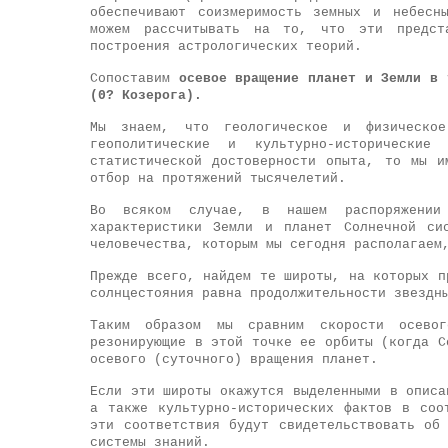
обеспечивают соизмеримость земных и небесн
можем рассчитывать на то, что эти предста
построения астрологических теорий.
Сопоставим
осевое вращение планет и Земли в 
(0? Козерога).
Мы знаем, что геологическое и физическое
геополитические и культурно-историческ
статистической достоверности опыта, то мы и
отбор на протяжений тысячелетий.
Во всяком случае, в нашем распоряжени
характеристики Земли и планет Солнечной си
человечества, которым мы сегодня располагаем
Прежде всего, найдем те широты, на которых п
солнцестояния равна продолжительности звездн
Таким образом мы сравним скорости осево
резонирующие в этой точке ее орбиты (когда 
осевого (суточного) вращения планет.
Если эти широты окажутся выделенными в описа
а также культурно-исторических фактов в соо
эти соответствия будут свидетельствовать об
системы знаний.