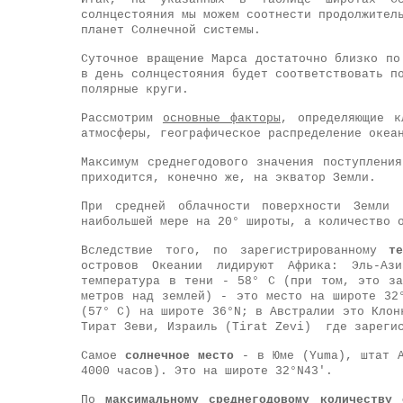
солнцестояния мы можем соотнести продолжител
планет Солнечной системы.
Суточное вращение Марса достаточно близко по
в день солнцестояния будет соответствовать п
полярные круги.
Рассмотрим
основные факторы
, определяющие к
атмосферы, географическое распределение океа
Максимум среднегодового значения поступлен
приходится, конечно же, на экватор Земли.
При средней облачности поверхности Земли 
наибольшей мере на 20° широты, а количество 
Вследствие того, по зарегистрированному
т
островов Океании лидируют Африка: Эль-А
температура в тени - 58° С (при том, это за
метров над землей) - это место на широте 32
(57° С) на широте 36°N; в Австралии это Кло
Тират Зеви, Израиль (Tirat Zevi) где зарегис
Самое
солнечное место
- в Юме (Yuma), штат А
4000 часов). Это на широте 32°N43'.
По
максимальному среднегодовому количеству 