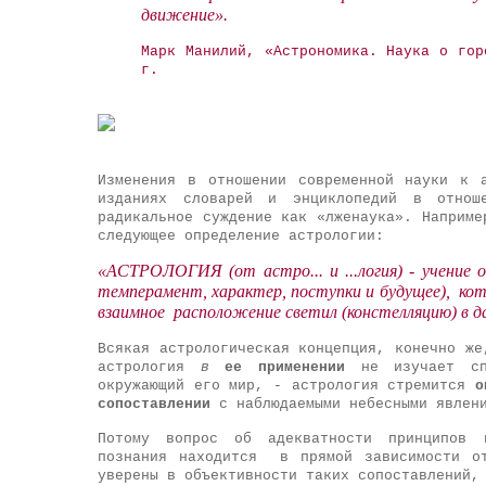
движение».
Марк
Манилий, «Астрономика. Наука о гор
г.
Изменения в отношении современной науки к 
изданиях словарей и энциклопедий в отнош
радикальное суждение как «лженаука». Наприме
следующее определение астрологии:
«АСТРОЛОГИЯ (от астро... и ...логия) - учение 
темперамент, характер, поступки и будущее), кот
взаимное расположение светил (констелляцию) в 
Всякая астрологическая концепция, конечно же
астрология
в
ее применении
не изучает спо
окружающий его мир, - астрология стремится
о
сопоставлении
с наблюдаемыми небесными явлен
Потому вопрос об адекватности принципов п
познания находится в прямой зависимости о
уверены в объективности таких сопоставлений