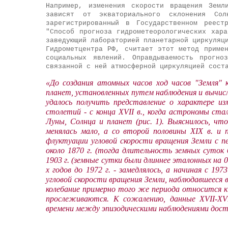
Например, изменения скорости вращения Земл
зависят от экваториального склонения Со
зарегистрированный в Государственном реес
"Способ прогноза гидрометеорологических хар
заведующий лабораторией планетарной циркуляц
Гидрометцентра РФ, считает этот метод приме
социальных явлений. Оправдываемость прогно
связанной с ней атмосферной циркуляцией сост
«До создания атомных часов ход часов "Земля" 
планет, установленных путем наблюдения и вычисл
удалось получить представление о характере из
столетий - с конца XVII в., когда астрономы ст
Луны, Солнца и планет (рис. 1). Выяснилось, чт
менялась мало, а со второй половины XIX в. и
флуктуации угловой скорости вращения Земли с п
около 1870 г. (тогда длительность земных суток 
1903 г. (земные сутки были длиннее эталонных на 0.0
х годов до 1972 г. - замедлялось, а начиная с 197
угловой скорости вращения Земли, наблюдавшееся в 
колебание примерно того же периода относится к 1
прослеживаются. К сожалению, данные XVII-XVI
времени между эпизодическими наблюдениями дост