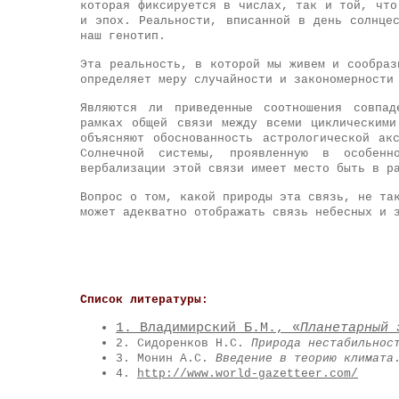
которая фиксируется в числах, так и той, что
и эпох. Реальности, вписанной в день солнце
наш генотип.
Эта реальность, в которой мы живем и сообра
определяет меру случайности и закономерности
Являются ли приведенные соотношения совпад
рамках общей связи между всеми циклическим
объясняют обоснованность астрологической ак
Солнечной системы, проявленную в особенн
вербализации этой связи имеет место быть в р
Вопрос о том, какой природы эта связь, не та
может адекватно отображать связь небесных и 
Список литературы:
1. Владимирский Б.М., «
Планетарный 
2. Сидоренков Н.С.
Природа нестабильнос
3. Монин А.С.
Введение в теорию климата
4.
http://www.world-gazetteer.com/