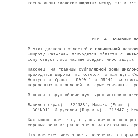
Расположены
«конские широты»
между 30° и 35° 
Рис.
4
.
Основные п
В этот диапазон областей с
повышенной влагое
«широту Сатурна» приходятся области с
низк
сопутствуют либо частые осадки, либо засуха.
Наконец,
на границы
субполярной зоны циклон
приходятся широты, на которых ночная дуга Со
Нептуна и Урана - 50°01' и 55°46' соответс
переменных направлений, которые связаны с пр
В связи с крупнейшими культурно-историческим
Вавилон (Ирак) - 32°N33'; Мемфис (Египет) 
- 30°N01'; Иерусалим (Израиль) - 31°N47'; Ме
Как можно заметить, в день зимнего солнцес
мировых религий равна звездным суткам Юпитер
Что касается численности населения в города