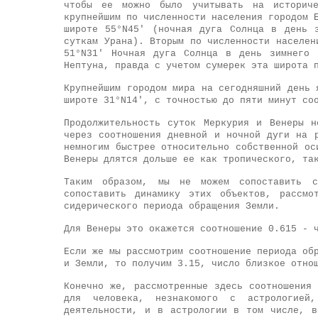
чтобы ее можно было учитывать на истори
крупнейшим по численности населения городом 
широте 55°N45' (ночная дуга Солнца в день 
суткам Урана). Вторым по численности населе
51°N31' Ночная дуга Солнца в день зимнего 
Нептуна, правда с учетом сумерек эта широта 
Крупнейшим городом мира на сегодняшний день 
широте 31°N14', с точностью до пяти минут со
Продолжительность суток Меркурия и Венеры н
через соотношения дневной и ночной дуги на 
немногим быстрее относительно собственной ос
Венеры длятся дольше ее как тропического, та
Таким образом, мы не можем сопоставить 
сопоставить динамику этих объектов, рассмо
сидерического периода обращения Земли.
Для Венеры это окажется соотношение 0.615 - 
Если же мы рассмотрим соотношение периода об
и Земли, то получим 3.15, число близкое отно
Конечно же, рассмотренные здесь соотношения
для человека, незнакомого с астрологией
деятельности, и в астрологии в том числе, в