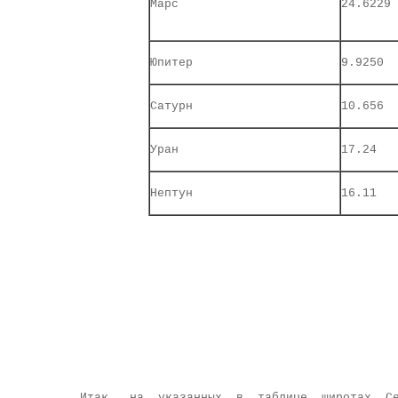
Марс
24.6229
Юпитер
9.9250
Сатурн
10.656
Уран
17.24
Нептун
16.11
Итак, на указанных в таблице широтах С