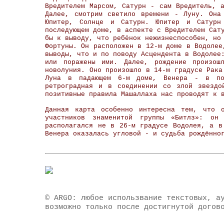
Вредителем Марсом, Сатурн - сам Вредитель, 
Далее, смотрим светило времени - Луну. Она
Юпитер, Солнце и Сатурн. Юпитер и Сатурн
последующем доме, в аспекте с Вредителем Сат
бы к выводу, что ребёнок нежизнеспособен, но
Фортуны. Он расположен в 12-м доме в Водолее
выводы, что и по поводу Асцендента в Водолее
или поражены ими. Далее, рождение произош
новолуния. Оно произошло в 14-м градусе Рака
Луна в падающем 6-м доме, Венера - в по
ретроградная и в соединении со злой звездо
позитивные правила Машаллаха нас проводят к 
Данная карта особенно интересна тем, что 
участников знаменитой группы «Битлз»: о
располагался не в 26-м градусе Водолея, а в
Венера оказалась угловой - и судьба рождённо
© ARGO: любое использвание текстовых, а
возможно только после достигнутой догов