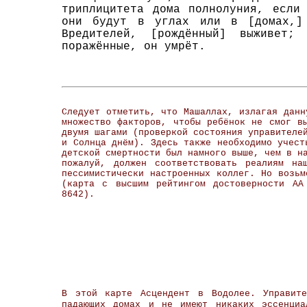
триплицитета дома полнолуния, если
они будут в углах или в [домах,]
Вредителей, [рождённый] выживет
поражённые, он умрёт.
Следует отметить, что Машаллах, излагая данн
множество факторов, чтобы ребёнок не смог в
двумя шагами (проверкой состояния управителе
и Солнца днём). Здесь также необходимо учест
детской смертности был намного выше, чем в н
пожалуй, должен соответствовать реалиям на
пессимистически настроенных коллег. Но возьм
(карта с высшим рейтингом достоверности АА
8642).
В этой карте Асцендент в Водолее. Управит
падающих домах и не имеют никаких эссенциа