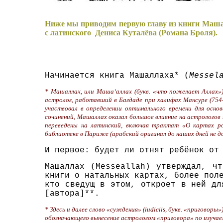
Ниже мы приводим первую главу из книги Маш
с латинского Дениса Куталёва (Романа Броля).
Начинается книга Машаллаха* (
Messel
* Машаллах, или Маша‘аллах (букв. «что пожелает Аллах»)
астролог, работавший в Багдаде при халифах Мансуре (754-7
участвовал в определении оптимального времени для осно
сочинений, Машаллах оказал большое влияние на астрологов п
переведены на латинский, включая трактат «О картах ро
библиотеке в Париже (арабский оригинал до наших дней не д
И первое: будет ли отнят ребёнок от
Машаллах (Messeallah) утверждал, ч
книги о натальных картах, более пол
кто сведущ в этом, откроет в ней дл
[автора]**.
* Здесь и далее слово «суждения» (iudiciis, букв. «приговоры
обозначающего вынесение астрологом «приговора» по изучае