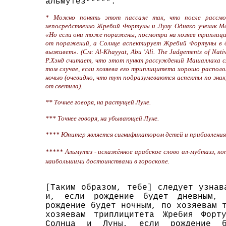
альмутез*****.
* Можно понять этот пассаж так, что после рассмот
непосредственно Жребий Фортуны и Луну. Однако ученик Ма
«Но если они тоже поражены, посмотри на хозяев триплиц
от поражений, а Солнце аспектирует Жребий Фортуны в дн
выживет». (См: Al-Khayyat, Abu 'Ali. The Judgements of Nativ
Р.Хэнд считает, что этот пункт рассуждений Машаллаха с
том случае, если хозяева его триплицитета хорошо распо
ночью (очевидно, что тут подразумеваются аспекты по знаку
от светила).
** Точнее говоря, на растущей Луне.
*** Точнее говоря, на убывающей Луне.
**** Юпитер является сигнификатором детей и прибавления 
***** Альмутез - искажённое арабское слово ал-мубтазз, 
наибольшими достоинствами в гороскопе.
[Таким образом, тебе] следует узнав
и, если рождение будет дневным, 
рождение будет ночным, по хозяевам 
хозяевам триплицитета Жребия Форт
Солнца и Луны, если рождение б