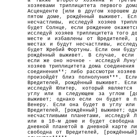
а также второго хозяина и третье
хозяевами триплицитета первого дом
Асценденте [или в другом хорошем д
пятом доме, рождённый выживет. Ес
несчастливы, исследуй хозяев трип
будет Солнце, если рождение окажетс
исследуй хозяев триплицитета того д
месте и избавлены от Вредителей, 
местах и будут несчастливы, исслед
будет Жребий Фортуны. Если они буду
рождённый выживет. В случае, если 
если же оно ночное - исследуй Луну
хозяев триплицитета дома соединения
соединения**; либо рассмотри хозяев
произойдёт близ полнолуния***. Есл
Вредителей, рождённый выживет. Есл
исследуй Юпитер, который является 
углу или в следующем за углом [до
выживет; однако если он будет в п
Венеру. Если она будет в углу или
Вредителей, [рождённый] выживет; од
несчастливыми планетами, исследуй 
или в 10-м доме и будет свободна 
дневной планетой в дневной карте л
свободна от Вредителей, [рождённый