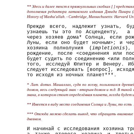
** Здесь и далее текст в прямоугольных скобках [ ] представ
дополнения редактора латинского издания Дэвида Пингри (Mas
History of Masha'allah. - Cambridge, Massachusetts: Harvard Uni
Прежде всего, надлежит узнать, б
узнаешь ты это по Асценденту, а и
через хозяев дома* Солнца, если ро
Луны, если оно будет ночным>; и че
хозяина полнолуния (
impletionis
),
рождение, после <соединения или по
будет судить по соединению <или пол
того, исследуй Юпитер и Венеру. Иб
следует исследовать [вопрос], исход
то исходя из ночных планет***.
* Лат. domus. Машаллах, судя по всему, пользовался древ
домом, весь следующий знак - вторым домом и т.д. В такой 
знака, в котором стоит определённая планета, всегда будет 
** Имеется в виду место соединения Солнца и Луны, то есть
*** Отсюда можно сделать вывод, что обращать внимание н
дневном.
И начинай с исследования хозяина тр