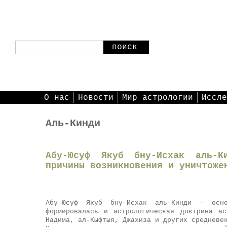
поиск
О нас
Новости
Мир астрологии
Иссле
Аль-Кинди
Абу-Юсуф Якуб бну-Исхак аль-К
причины возникновения и уничтоже
Абу-Юсуф Якуб бну-Исхак аль-Кинди – осно
формировалась и астрологическая доктрина а
Надима, ал-Кыфтыя, Джахиза и других средневе