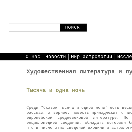
поиск
О нас
Новости
Мир астрологии
Иссле
Художественная литература и п
Тысяча и одна ночь
Среди "Сказок тысяча и одной ночи" есть весь
рассказ, а вернее, повесть принадлежит к чи
европейской средневековой литературе. П
энциклопедией сведений, обладать которыми б
что в число этих сведений входили и астролог