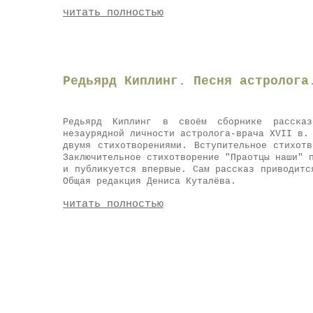
читать полностью
Редьярд Киплинг. Песня астролога
Редьярд Киплинг в своём сборнике расска
незаурядной личности астролога-врача XVII в.
двумя стихотворениями. Вступительное стихот
Заключительное стихотворение "Праотцы наши" 
и публикуется впервые. Сам рассказ приводитс
Общая редакция Дениса Куталёва.
читать полностью