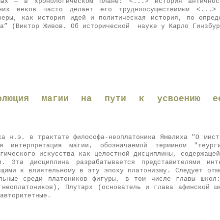
вых — в хронологическом плане: <...> история античнос
них веков часто делает его трудноосуществимым <...
феры, как история идей и политическая история, по опред
па” (Виктор Живов. Об исторической науке у Карло Гинзбур
волюция магии на пути к усвоению ее
ка н.э. в трактате философа-неоплатоника Ямвлиха "О мист
ая интерпретация магии, обозначаемой термином "теур
гического искусства как целостной дисциплины, содержащей
и. Эта дисциплина разрабатывается представителями инт
ащими к влиятельному в эту эпоху платонизму. Следует отм
льные среди платоников фигуры, в том числе главы школ
 неоплатоников), Плутарх (основатель и глава афинской ш
авторитетные.