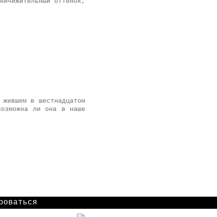
ничижительный оттенок,
 жившем в шестнадцатом
возможна ли она в наше
роваться