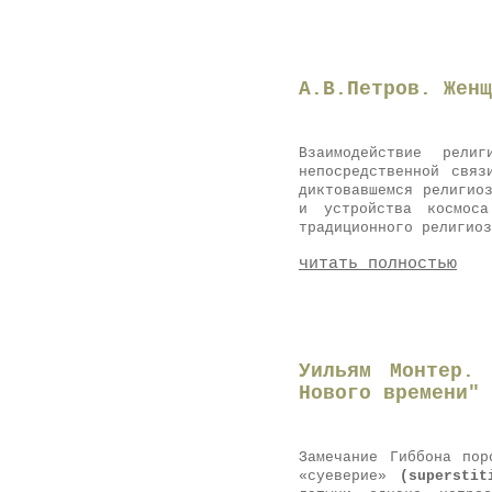
A.В.Петров. Женщ
Взаимодействие рел
непосредственной связ
диктовавшемся религио
и устройства космоса
традиционного религиоз
читать полностью
Уильям Монтер.
Нового времени" 
Замечание Гиббона пор
«суеверие»
(
superstit