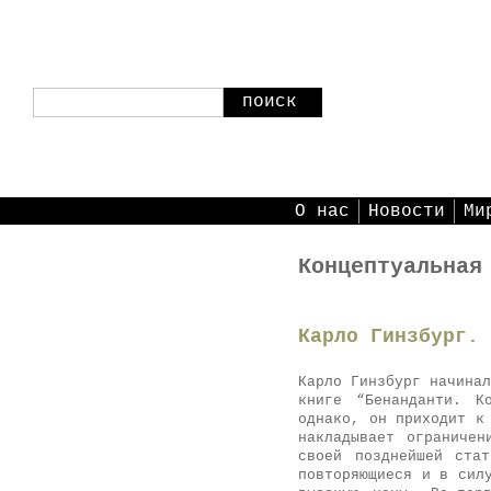
поиск
О нас
Новости
Ми
Концептуальная
Карло Гинзбург. 
Карло Гинзбург начинал
книге “Бенанданти. К
однако, он приходит к
накладывает ограничен
своей позднейшей ста
повторяющиеся и в сил