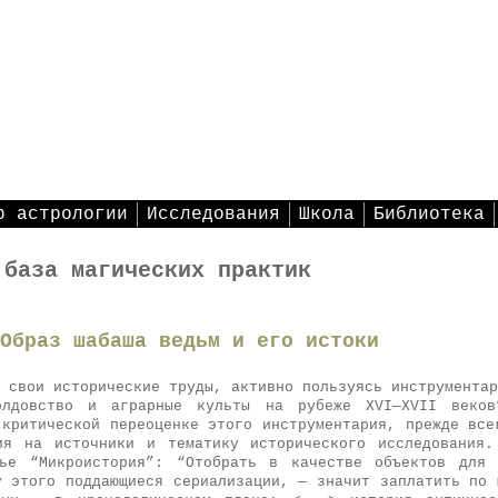
р астрологии
Исследования
Школа
Библиотека
 база магических практик
Образ шабаша ведьм и его истоки
 свои исторические труды, активно пользуясь инструментар
олдовство и аграрные культы на рубеже XVI—XVII веков
 критической переоценке этого инструментария, прежде все
ия на источники и тематику исторического исследования
тье “Микроистория”: “Отобрать в качестве объектов для 
у этого поддающиеся сериализации, — значит заплатить по 