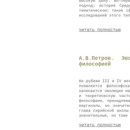
высокую цену. Во-пер
подход; история Сред
тематическом: такие с
исследований этого ти
читать полностью
А.В.Петров. Э
философией
На рубеже III и IV ве
появляется философск
начинается эволюция ма
и теоретическую част
философами, принадлеж
маргиналы, но значите
глава сирийской школы
значительные, но тоже 
читать полностью