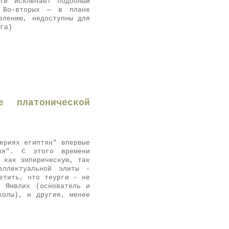
ти исключает подобный
> Во-вторых — в плане
елению, недоступны для
га)
 платонической
ериях египтян" впервые
гия". С этого времени
 как эмпирическую, так
еллектуальной элиты -
етить, что теурги - не
: Ямвлих (основатель и
колы), и другие, менее