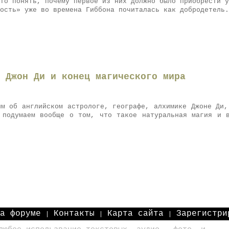
то понять, почему первое из них должно было приобрести у
ость» уже во времена Гиббона почиталась как добродетель.
. Джон Ди и конец магического мира
им об английском астрологе, географе, алхимике Джоне Ди,
 подумаем вообще о том, что такое натуральная магия и 
на форуме
Контакты
Карта сайта
Зарегистри
|
|
|