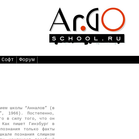
Софт
Форум
ием школы “Анналов” (в
”, 1966). Постепенно,
го в силу того, что он
. Как пишет Гинзбург в
познания только факты
шкале познания слишком