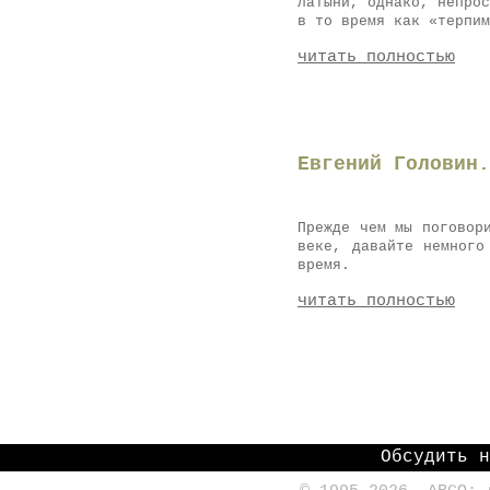
латыни, однако, непрос
в то время как «терпим
читать полностью
Евгений Головин
Прежде чем мы поговор
веке, давайте немного
время.
читать полностью
Обсудить 