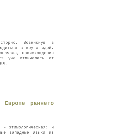
сторию. Возникнув в
ходиться в круге идей,
оначала, происхождения
отя уже отличалась от
ия.
 Европе раннего
х – этимологическая: и
ные западные языки из