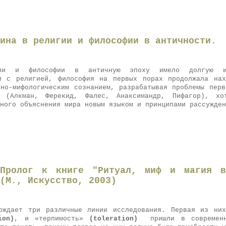
ина в религии и философии в античности.
игии и философии в античную эпоху имело долгую и
и с религией, философия на первых порах продолжала на
зно-мифологическим сознанием, разрабатывая проблемы перв
 (Алкман, Ферекид, Фалес, Анаксимандр, Пифагор), х
ного объяснения мира новым языком и принципами рассужден
 Пролог к книге "Ритуал, миф и магия в
(М., Искусство, 2003)
ождает три различные линии исследования. Первая из ни
ion
)
, и «терпимость»
(
toleration
)
пришли в современ