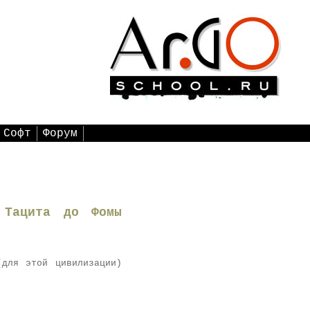
Софт
Форум
 Тацита до Фомы
(для этой цивилизации)