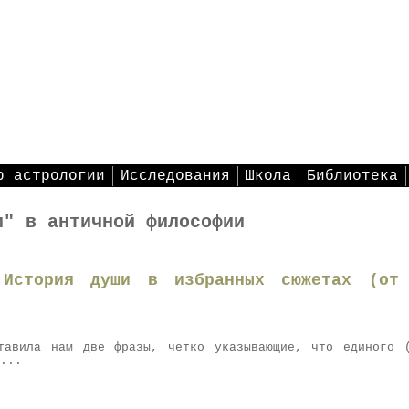
р астрологии
Исследования
Школа
Библиотека
и" в античной философии
 История души в избранных сюжетах (от
тавила нам две фразы, четко указывающие, что единого 
...