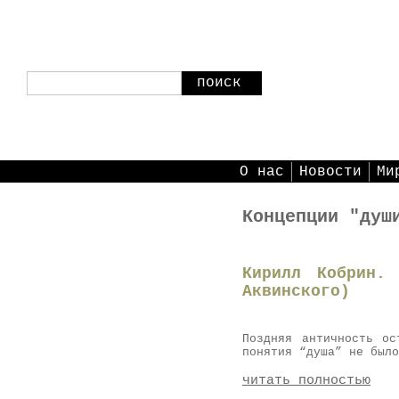
поиск
О нас
Новости
Ми
Концепции "душ
Кирилл Кобрин.
Аквинского)
Поздняя античность ос
понятия “душа” не было
читать полностью