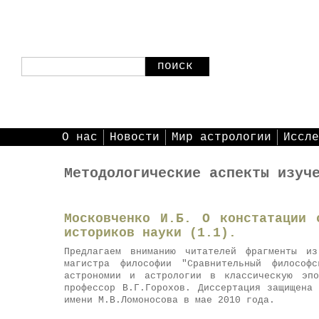
поиск
О нас
Новости
Мир астрологии
Иссле
Методологические аспекты изуч
Московченко И.Б. О констатации 
историков науки (1.1).
Предлагаем вниманию читателей фрагменты и
магистра философии "Сравнительный философс
астрономии и астрологии в классическую эпо
профессор В.Г.Горохов. Диссертация защищена
имени М.В.Ломоносова в мае 2010 года.