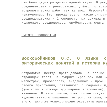
они были двумя разделами единой науки. В рез
средневековых и ренессансных учёных по астр
астрологических работ тех же эпох. Огромный 
неизученным. Это, прежде всего, касается ман
среднеазиатских и ближневосточных архивах и
исламского средневековья опубликованы считан
читать полностью
Воскобойников О.С. О языке ср
риторических понятий в истории к
Астрология всегда претендовала на звание
страницах газет, в рубрике «разное» или «
магистрах, профессорах, академиках и проч.
своего приложения, связанного с гаданием и
(
judicium
- отсюда юдициарная астрология), 
значение. В этом смысле, она соответствует
художественного мышления. Астрология была, 
его с таким же успехом можно окрестить фанта