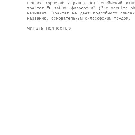
Генрих Корнелий Агриппа Неттесгеймский отн
трактат "О тайной философии" ("De occulta p
называют. Трактат не дает подробного описа
названию, основательным философским трудом.
читать полностью